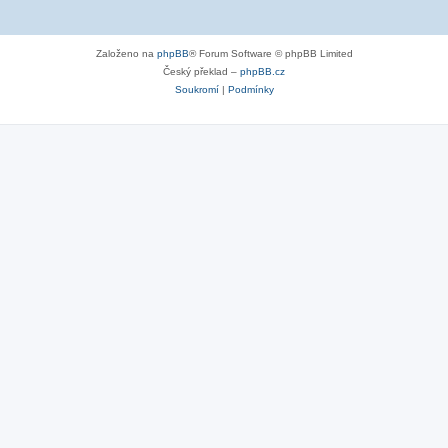
Založeno na
phpBB
® Forum Software © phpBB Limited
Český překlad –
phpBB.cz
Soukromí
|
Podmínky