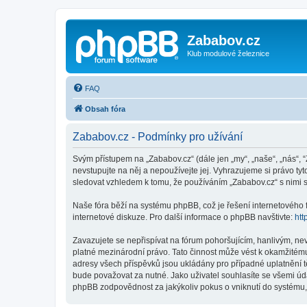
Zababov.cz
Klub modulové železnice
FAQ
Obsah fóra
Zababov.cz - Podmínky pro užívání
Svým přístupem na „Zababov.cz“ (dále jen „my“, „naše“, „nás“, 
nevstupujte na něj a nepoužívejte jej. Vyhrazujeme si právo t
sledovat vzhledem k tomu, že používáním „Zababov.cz“ s nimi s
Naše fóra běží na systému phpBB, což je řešení internetového fó
internetové diskuze. Pro další informace o phpBB navštivte:
htt
Zavazujete se nepřispívat na fórum pohoršujícím, hanlivým, ne
platné mezinárodní právo. Tato činnost může vést k okamžitému
adresy všech příspěvků jsou ukládány pro případné uplatnění tě
bude považovat za nutné. Jako uživatel souhlasíte se všemi úd
phpBB zodpovědnost za jakýkoliv pokus o vniknutí do systému, 