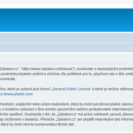
“Zababov.cz”, “https://www.zababov.cz/diskuze”), souhlasíte s následujícími podmí
yto podmínky kdykoliv změnit a učiníme vše potřebné pro to, abychom vás o této zm
ouhlasíte.
ra, které je vydané pod licencí „
General Public License
“ a které je možno stáhnou
ps://www.phpbb.com/
.
vhodným, vulgárním nebo jiným materiálem, který by mohl porušovat platné zákony v
 a trvalému vykázání z fóra a/nebo upozornění vašeho poskytovatele internetových
chto opatření. Souhlasíte s tím, že „Zababov.cz“ má právo odstranit, upravit, pře
aji uloženými v databázi. Přestože „Zababov.cz“ ani phpBB neposkytne tyto informa
který by mohl vést ke kompromitaci těchto dat.