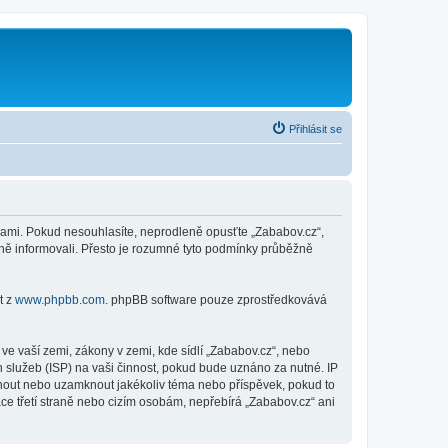
Přihlásit se
nkami. Pokud nesouhlasíte, neprodleně opusťte „Zababov.cz“,
ěně informovali. Přesto je rozumné tyto podmínky průběžně
t z
www.phpbb.com
. phpBB software pouze zprostředkovává
e vaší zemi, zákony v zemi, kde sídlí „Zababov.cz“, nebo
 služeb (ISP) na vaši činnost, pokud bude uznáno za nutné. IP
sunout nebo uzamknout jakékoliv téma nebo příspěvek, pokud to
ce třetí straně nebo cizím osobám, nepřebírá „Zababov.cz“ ani