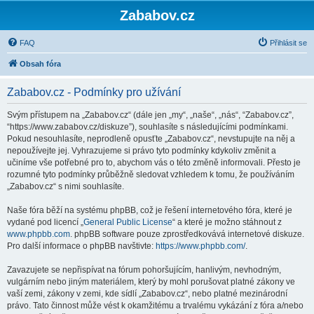
Zababov.cz
FAQ
Přihlásit se
Obsah fóra
Zababov.cz - Podmínky pro užívání
Svým přístupem na „Zababov.cz“ (dále jen „my“, „naše“, „nás“, “Zababov.cz”,
“https://www.zababov.cz/diskuze”), souhlasíte s následujícími podmínkami.
Pokud nesouhlasíte, neprodleně opusťte „Zababov.cz“, nevstupujte na něj a
nepoužívejte jej. Vyhrazujeme si právo tyto podmínky kdykoliv změnit a
učiníme vše potřebné pro to, abychom vás o této změně informovali. Přesto je
rozumné tyto podmínky průběžně sledovat vzhledem k tomu, že používáním
„Zababov.cz“ s nimi souhlasíte.
Naše fóra běží na systému phpBB, což je řešení internetového fóra, které je
vydané pod licencí „
General Public License
“ a které je možno stáhnout z
www.phpbb.com
. phpBB software pouze zprostředkovává internetové diskuze.
Pro další informace o phpBB navštivte:
https://www.phpbb.com/
.
Zavazujete se nepřispívat na fórum pohoršujícím, hanlivým, nevhodným,
vulgárním nebo jiným materiálem, který by mohl porušovat platné zákony ve
vaší zemi, zákony v zemi, kde sídlí „Zababov.cz“, nebo platné mezinárodní
právo. Tato činnost může vést k okamžitému a trvalému vykázání z fóra a/nebo