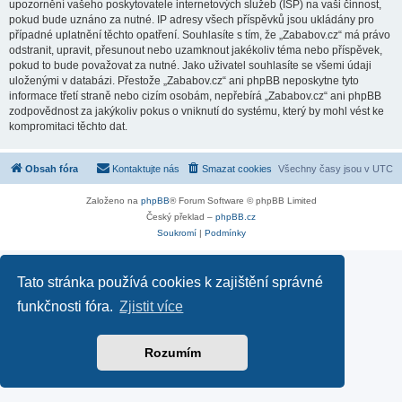
upozornění vašeho poskytovatele internetových služeb (ISP) na vaši činnost,
pokud bude uznáno za nutné. IP adresy všech příspěvků jsou ukládány pro
případné uplatnění těchto opatření. Souhlasíte s tím, že „Zababov.cz“ má právo
odstranit, upravit, přesunout nebo uzamknout jakékoliv téma nebo příspěvek,
pokud to bude považovat za nutné. Jako uživatel souhlasíte se všemi údaji
uloženými v databázi. Přestože „Zababov.cz“ ani phpBB neposkytne tyto
informace třetí straně nebo cizím osobám, nepřebírá „Zababov.cz“ ani phpBB
zodpovědnost za jakýkoliv pokus o vniknutí do systému, který by mohl vést ke
kompromitaci těchto dat.
Obsah fóra
Kontaktujte nás
Smazat cookies
Všechny časy jsou v
UTC
Založeno na
phpBB
® Forum Software © phpBB Limited
Český překlad –
phpBB.cz
Soukromí
|
Podmínky
Tato stránka používá cookies k zajištění správné
funkčnosti fóra.
Zjistit více
Rozumím