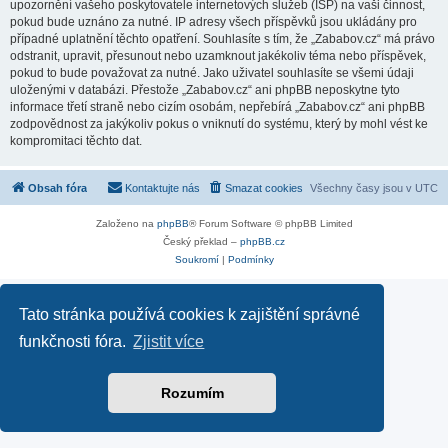
upozornění vašeho poskytovatele internetových služeb (ISP) na vaši činnost,
pokud bude uznáno za nutné. IP adresy všech příspěvků jsou ukládány pro
případné uplatnění těchto opatření. Souhlasíte s tím, že „Zababov.cz“ má právo
odstranit, upravit, přesunout nebo uzamknout jakékoliv téma nebo příspěvek,
pokud to bude považovat za nutné. Jako uživatel souhlasíte se všemi údaji
uloženými v databázi. Přestože „Zababov.cz“ ani phpBB neposkytne tyto
informace třetí straně nebo cizím osobám, nepřebírá „Zababov.cz“ ani phpBB
zodpovědnost za jakýkoliv pokus o vniknutí do systému, který by mohl vést ke
kompromitaci těchto dat.
Obsah fóra
Kontaktujte nás
Smazat cookies
Všechny časy jsou v
UTC
Založeno na
phpBB
® Forum Software © phpBB Limited
Český překlad –
phpBB.cz
Soukromí
|
Podmínky
Tato stránka používá cookies k zajištění správné
funkčnosti fóra.
Zjistit více
Rozumím