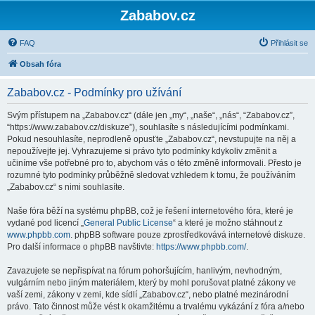
Zababov.cz
FAQ
Přihlásit se
Obsah fóra
Zababov.cz - Podmínky pro užívání
Svým přístupem na „Zababov.cz“ (dále jen „my“, „naše“, „nás“, “Zababov.cz”,
“https://www.zababov.cz/diskuze”), souhlasíte s následujícími podmínkami.
Pokud nesouhlasíte, neprodleně opusťte „Zababov.cz“, nevstupujte na něj a
nepoužívejte jej. Vyhrazujeme si právo tyto podmínky kdykoliv změnit a
učiníme vše potřebné pro to, abychom vás o této změně informovali. Přesto je
rozumné tyto podmínky průběžně sledovat vzhledem k tomu, že používáním
„Zababov.cz“ s nimi souhlasíte.
Naše fóra běží na systému phpBB, což je řešení internetového fóra, které je
vydané pod licencí „
General Public License
“ a které je možno stáhnout z
www.phpbb.com
. phpBB software pouze zprostředkovává internetové diskuze.
Pro další informace o phpBB navštivte:
https://www.phpbb.com/
.
Zavazujete se nepřispívat na fórum pohoršujícím, hanlivým, nevhodným,
vulgárním nebo jiným materiálem, který by mohl porušovat platné zákony ve
vaší zemi, zákony v zemi, kde sídlí „Zababov.cz“, nebo platné mezinárodní
právo. Tato činnost může vést k okamžitému a trvalému vykázání z fóra a/nebo