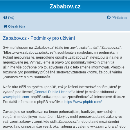
Zababov.cz
FAQ
Přihlásit se
Obsah fóra
Zababov.cz - Podmínky pro užívání
Svým přístupem na „Zababov.cz“ (dále jen „my“, „naše“, „nás“, “Zababov.cz”,
“https://www.zababov.cz/diskuze”), souhlasíte s následujícími podmínkami.
Pokud nesouhlasíte, neprodleně opusťte „Zababov.cz“, nevstupujte na něj a
nepoužívejte jej. Vyhrazujeme si právo tyto podmínky kdykoliv změnit a
učiníme vše potřebné pro to, abychom vás o této změně informovali. Přesto je
rozumné tyto podmínky průběžně sledovat vzhledem k tomu, že používáním
„Zababov.cz“ s nimi souhlasíte.
Naše fóra běží na systému phpBB, což je řešení internetového fóra, které je
vydané pod licencí „
General Public License
“ a které je možno stáhnout z
www.phpbb.com
. phpBB software pouze zprostředkovává internetové diskuze.
Pro další informace o phpBB navštivte:
https://www.phpbb.com/
.
Zavazujete se nepřispívat na fórum pohoršujícím, hanlivým, nevhodným,
vulgárním nebo jiným materiálem, který by mohl porušovat platné zákony ve
vaší zemi, zákony v zemi, kde sídlí „Zababov.cz“, nebo platné mezinárodní
právo. Tato činnost může vést k okamžitému a trvalému vykázání z fóra a/nebo