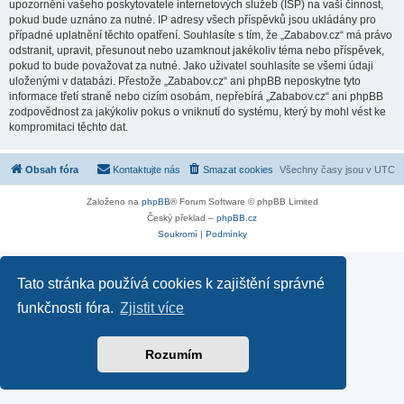
upozornění vašeho poskytovatele internetových služeb (ISP) na vaši činnost,
pokud bude uznáno za nutné. IP adresy všech příspěvků jsou ukládány pro
případné uplatnění těchto opatření. Souhlasíte s tím, že „Zababov.cz“ má právo
odstranit, upravit, přesunout nebo uzamknout jakékoliv téma nebo příspěvek,
pokud to bude považovat za nutné. Jako uživatel souhlasíte se všemi údaji
uloženými v databázi. Přestože „Zababov.cz“ ani phpBB neposkytne tyto
informace třetí straně nebo cizím osobám, nepřebírá „Zababov.cz“ ani phpBB
zodpovědnost za jakýkoliv pokus o vniknutí do systému, který by mohl vést ke
kompromitaci těchto dat.
Obsah fóra
Kontaktujte nás
Smazat cookies
Všechny časy jsou v
UTC
Založeno na
phpBB
® Forum Software © phpBB Limited
Český překlad –
phpBB.cz
Soukromí
|
Podmínky
Tato stránka používá cookies k zajištění správné
funkčnosti fóra.
Zjistit více
Rozumím