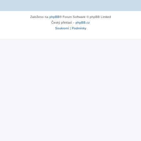
Založeno na
phpBB
® Forum Software © phpBB Limited
Český překlad –
phpBB.cz
Soukromí
|
Podmínky