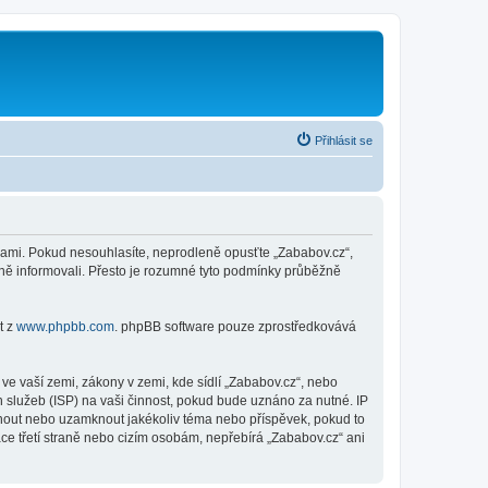
Přihlásit se
nkami. Pokud nesouhlasíte, neprodleně opusťte „Zababov.cz“,
ěně informovali. Přesto je rozumné tyto podmínky průběžně
t z
www.phpbb.com
. phpBB software pouze zprostředkovává
e vaší zemi, zákony v zemi, kde sídlí „Zababov.cz“, nebo
 služeb (ISP) na vaši činnost, pokud bude uznáno za nutné. IP
sunout nebo uzamknout jakékoliv téma nebo příspěvek, pokud to
ce třetí straně nebo cizím osobám, nepřebírá „Zababov.cz“ ani