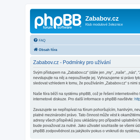
Zababov.cz
Klub modulové železnice
FAQ
Obsah fóra
Zababov.cz - Podmínky pro užívání
Svým přístupem na „Zababov.cz“ (dále jen „my“, „naše“, „nás“, 
nevstupujte na něj a nepoužívejte jej. Vyhrazujeme si právo t
sledovat vzhledem k tomu, že používáním „Zababov.cz“ s nimi s
Naše fóra běží na systému phpBB, což je řešení internetového fó
internetové diskuze. Pro další informace o phpBB navštivte:
htt
Zavazujete se nepřispívat na fórum pohoršujícím, hanlivým, ne
platné mezinárodní právo. Tato činnost může vést k okamžitému
adresy všech příspěvků jsou ukládány pro případné uplatnění tě
bude považovat za nutné. Jako uživatel souhlasíte se všemi úd
phpBB zodpovědnost za jakýkoliv pokus o vniknutí do systému, 