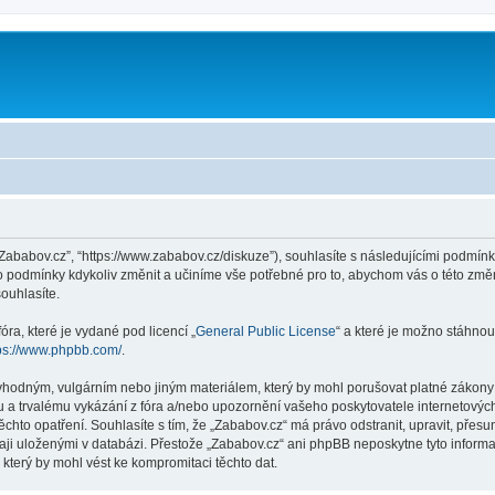
“Zababov.cz”, “https://www.zababov.cz/diskuze”), souhlasíte s následujícími podmí
yto podmínky kdykoliv změnit a učiníme vše potřebné pro to, abychom vás o této zm
ouhlasíte.
ra, které je vydané pod licencí „
General Public License
“ a které je možno stáhnou
ps://www.phpbb.com/
.
vhodným, vulgárním nebo jiným materiálem, který by mohl porušovat platné zákony v
 a trvalému vykázání z fóra a/nebo upozornění vašeho poskytovatele internetových
chto opatření. Souhlasíte s tím, že „Zababov.cz“ má právo odstranit, upravit, pře
aji uloženými v databázi. Přestože „Zababov.cz“ ani phpBB neposkytne tyto informa
který by mohl vést ke kompromitaci těchto dat.