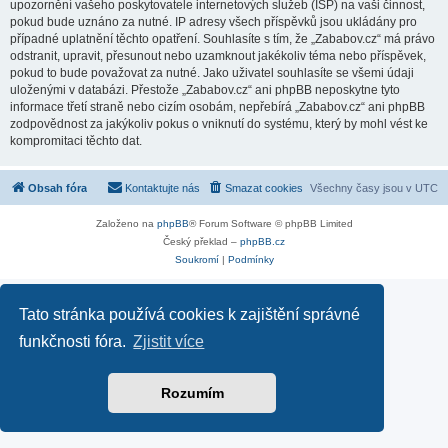
upozornění vašeho poskytovatele internetových služeb (ISP) na vaši činnost,
pokud bude uznáno za nutné. IP adresy všech příspěvků jsou ukládány pro
případné uplatnění těchto opatření. Souhlasíte s tím, že „Zababov.cz“ má právo
odstranit, upravit, přesunout nebo uzamknout jakékoliv téma nebo příspěvek,
pokud to bude považovat za nutné. Jako uživatel souhlasíte se všemi údaji
uloženými v databázi. Přestože „Zababov.cz“ ani phpBB neposkytne tyto
informace třetí straně nebo cizím osobám, nepřebírá „Zababov.cz“ ani phpBB
zodpovědnost za jakýkoliv pokus o vniknutí do systému, který by mohl vést ke
kompromitaci těchto dat.
Obsah fóra
Kontaktujte nás
Smazat cookies
Všechny časy jsou v
UTC
Založeno na
phpBB
® Forum Software © phpBB Limited
Český překlad –
phpBB.cz
Soukromí
|
Podmínky
Tato stránka používá cookies k zajištění správné
funkčnosti fóra.
Zjistit více
Rozumím