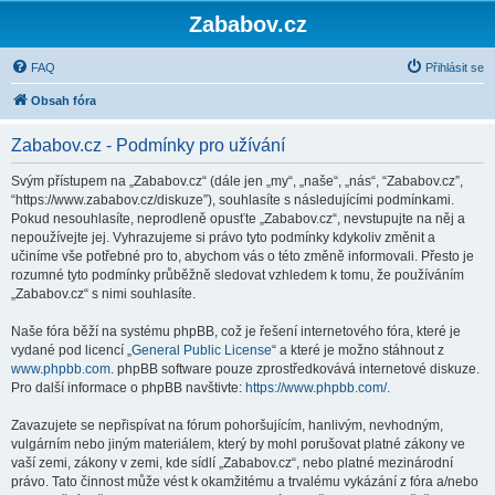
Zababov.cz
FAQ
Přihlásit se
Obsah fóra
Zababov.cz - Podmínky pro užívání
Svým přístupem na „Zababov.cz“ (dále jen „my“, „naše“, „nás“, “Zababov.cz”,
“https://www.zababov.cz/diskuze”), souhlasíte s následujícími podmínkami.
Pokud nesouhlasíte, neprodleně opusťte „Zababov.cz“, nevstupujte na něj a
nepoužívejte jej. Vyhrazujeme si právo tyto podmínky kdykoliv změnit a
učiníme vše potřebné pro to, abychom vás o této změně informovali. Přesto je
rozumné tyto podmínky průběžně sledovat vzhledem k tomu, že používáním
„Zababov.cz“ s nimi souhlasíte.
Naše fóra běží na systému phpBB, což je řešení internetového fóra, které je
vydané pod licencí „
General Public License
“ a které je možno stáhnout z
www.phpbb.com
. phpBB software pouze zprostředkovává internetové diskuze.
Pro další informace o phpBB navštivte:
https://www.phpbb.com/
.
Zavazujete se nepřispívat na fórum pohoršujícím, hanlivým, nevhodným,
vulgárním nebo jiným materiálem, který by mohl porušovat platné zákony ve
vaší zemi, zákony v zemi, kde sídlí „Zababov.cz“, nebo platné mezinárodní
právo. Tato činnost může vést k okamžitému a trvalému vykázání z fóra a/nebo