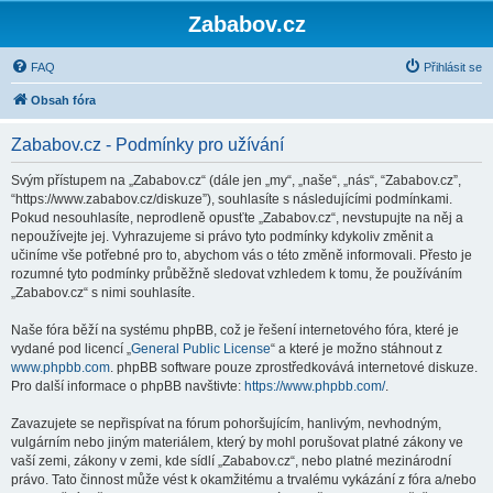
Zababov.cz
FAQ
Přihlásit se
Obsah fóra
Zababov.cz - Podmínky pro užívání
Svým přístupem na „Zababov.cz“ (dále jen „my“, „naše“, „nás“, “Zababov.cz”,
“https://www.zababov.cz/diskuze”), souhlasíte s následujícími podmínkami.
Pokud nesouhlasíte, neprodleně opusťte „Zababov.cz“, nevstupujte na něj a
nepoužívejte jej. Vyhrazujeme si právo tyto podmínky kdykoliv změnit a
učiníme vše potřebné pro to, abychom vás o této změně informovali. Přesto je
rozumné tyto podmínky průběžně sledovat vzhledem k tomu, že používáním
„Zababov.cz“ s nimi souhlasíte.
Naše fóra běží na systému phpBB, což je řešení internetového fóra, které je
vydané pod licencí „
General Public License
“ a které je možno stáhnout z
www.phpbb.com
. phpBB software pouze zprostředkovává internetové diskuze.
Pro další informace o phpBB navštivte:
https://www.phpbb.com/
.
Zavazujete se nepřispívat na fórum pohoršujícím, hanlivým, nevhodným,
vulgárním nebo jiným materiálem, který by mohl porušovat platné zákony ve
vaší zemi, zákony v zemi, kde sídlí „Zababov.cz“, nebo platné mezinárodní
právo. Tato činnost může vést k okamžitému a trvalému vykázání z fóra a/nebo