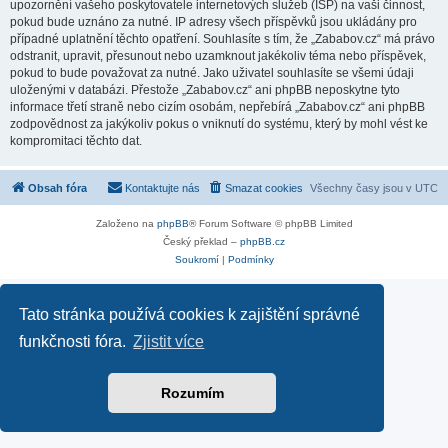
upozornění vašeho poskytovatele internetových služeb (ISP) na vaši činnost,
pokud bude uznáno za nutné. IP adresy všech příspěvků jsou ukládány pro
případné uplatnění těchto opatření. Souhlasíte s tím, že „Zababov.cz“ má právo
odstranit, upravit, přesunout nebo uzamknout jakékoliv téma nebo příspěvek,
pokud to bude považovat za nutné. Jako uživatel souhlasíte se všemi údaji
uloženými v databázi. Přestože „Zababov.cz“ ani phpBB neposkytne tyto
informace třetí straně nebo cizím osobám, nepřebírá „Zababov.cz“ ani phpBB
zodpovědnost za jakýkoliv pokus o vniknutí do systému, který by mohl vést ke
kompromitaci těchto dat.
Obsah fóra
Kontaktujte nás
Smazat cookies
Všechny časy jsou v
UTC
Založeno na
phpBB
® Forum Software © phpBB Limited
Český překlad –
phpBB.cz
Soukromí
|
Podmínky
Tato stránka používá cookies k zajištění správné
funkčnosti fóra.
Zjistit více
Rozumím