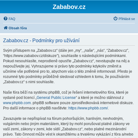
Zababov.cz
FAQ
Přihlásit se
Obsah fóra
Zababov.cz - Podmínky pro užívání
Svým přístupem na „Zababov.cz“ (dále jen „my“, „naše“, „nás“, “Zababov.cz”,
“https://www.zababov.cz/diskuze”), souhlasíte s následujícími podmínkami.
Pokud nesouhlasíte, neprodleně opusťte „Zababov.cz“, nevstupujte na něj a
nepoužívejte jej. Vyhrazujeme si právo tyto podmínky kdykoliv změnit a
učiníme vše potřebné pro to, abychom vás o této změně informovali. Přesto je
rozumné tyto podmínky průběžně sledovat vzhledem k tomu, že používáním
„Zababov.cz“ s nimi souhlasíte.
Naše fóra běží na systému phpBB, což je řešení internetového fóra, které je
vydané pod licencí „
General Public License
“ a které je možno stáhnout z
www.phpbb.com
. phpBB software pouze zprostředkovává internetové diskuze.
Pro další informace o phpBB navštivte:
https://www.phpbb.com/
.
Zavazujete se nepřispívat na fórum pohoršujícím, hanlivým, nevhodným,
vulgárním nebo jiným materiálem, který by mohl porušovat platné zákony ve
vaší zemi, zákony v zemi, kde sídlí „Zababov.cz“, nebo platné mezinárodní
právo. Tato činnost může vést k okamžitému a trvalému vykázání z fóra a/nebo