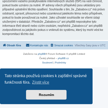
upozornění vašeho poskytovatele internetových služeb (ISP) na vaši činnost,
pokud bude uznáno za nutné. IP adresy všech příspěvků jsou ukládány pro
případné uplatnění těchto opatření. Souhlasíte s tím, že „Zababov.cz“ má právo
odstranit, upravit, přesunout nebo uzamknout jakékoliv téma nebo příspěvek,
pokud to bude považovat za nutné. Jako uživatel souhlasíte se všemi údaji
uloženými v databázi. Přestože „Zababov.cz“ ani phpBB neposkytne tyto
informace třetí straně nebo cizím osobám, nepřebírá „Zababov.cz“ ani phpBB
zodpovědnost za jakýkoliv pokus o vniknutí do systému, který by mohl vést ke
kompromitaci těchto dat.
Obsah fóra
Kontaktujte nás
Smazat cookies
Všechny časy jsou v
UTC
Založeno na
phpBB
® Forum Software © phpBB Limited
Český překlad –
phpBB.cz
Soukromí
|
Podmínky
Tato stránka používá cookies k zajištění správné
funkčnosti fóra.
Zjistit více
Rozumím