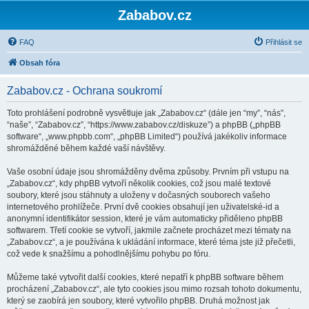
Zababov.cz
FAQ
Přihlásit se
Obsah fóra
Zababov.cz - Ochrana soukromí
Toto prohlášení podrobně vysvětluje jak „Zababov.cz“ (dále jen “my”, “nás”,
“naše”, “Zababov.cz”, “https://www.zababov.cz/diskuze”) a phpBB („phpBB
software“, „www.phpbb.com“, „phpBB Limited“) používá jakékoliv informace
shromážděné během každé vaší návštěvy.
Vaše osobní údaje jsou shromážděny dvěma způsoby. Prvním při vstupu na
„Zababov.cz“, kdy phpBB vytvoří několik cookies, což jsou malé textové
soubory, které jsou stáhnuty a uloženy v dočasných souborech vašeho
internetového prohlížeče. První dvě cookies obsahují jen uživatelské-id a
anonymní identifikátor session, které je vám automaticky přiděleno phpBB
softwarem. Třetí cookie se vytvoří, jakmile začnete procházet mezi tématy na
„Zababov.cz“, a je používána k ukládání informace, které téma jste již přečetli,
což vede k snažšímu a pohodlnějšímu pohybu po fóru.
Můžeme také vytvořit další cookies, které nepatří k phpBB software během
procházení „Zababov.cz“, ale tyto cookies jsou mimo rozsah tohoto dokumentu,
který se zaobírá jen soubory, které vytvořilo phpBB. Druhá možnost jak