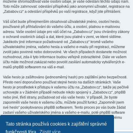
můžeme shromažďovat vaše osobní údaje, je vaše odeslání těchto údajů nám.
Toto může zahrnovat: odeslání příspěvků jako anonymní uživatel, registrace na
„Zababov.cz“ a odeslání příspěvků po vaší registrace, když jste přihlášeni.
Váš účet bude přinejmenším obsahovat uživatelské jméno, osobní heslo,
používané při přihlašování do vašeho účtu, a osobní, platnou e-mailovou
adresu. Vaše osobní údaje pro váš účet na „Zababov.cz“ jsou chráněny zákony
o ochraně osobních údajů a dat, které jsou platné v zemi, ve které sídlíme.
Jakékoliv jiné informace požadované od „Zababov.cz“ kromě vašeho
uživatelského jména, vašeho hesla a vašeho e-mailu při registraci, můžeme
zvolit jako povinné nebo dobrovolné. Ve všech případech dostanete možnost
rozhodnout, zda-li tyto informace budou veřejně zobrazitelné. Dále ve vašem
účtu máte možnost zakázat nebo povolit zasílání automaticky vytvářených e-
mailů phpBB softwarem na váš e-mail.
Vaše heslo je zašifrováno (jednosměrný hash) pro zajištění jeho bezpečnosti.
Přesto není doporučeno používat stejné heslo na dalších stránkách. Vaše
heslo je prostředek k přístupu k vašemu účtu na „Zababov.cz“, takže jej pečlivě
uchovejte a v žádném případě nebude nikdo spojený s „Zababov.cz“, phpBB
nebo jiné, třetí strany, požadovat od vás vaše heslo. V případě, že byste
zapomněli vaše heslo k vašemu účtu, můžete použít funkci „Zapomněl jsem
své heslo“ poskytovanou phpBB softwarem. Tento proces po vás bude žádat
zadaní vašeho uživatelského jména a vašeho e-mailu, poté phpBB software
vygeneruje heslo nové a zašle vám ho, abyste se mohli přihlásit ke svému
účtu.
Tato stránka používá cookies k zajištění správné
funkčnosti fóra.
Zjistit více