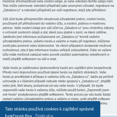
můžeme shromažďovat vaše osobní údaje, je vaše odeslání těchto údajů nám.
Toto může zahrnovat: odeslání příspěvků jako anonymní uživatel, registrace na
„Zababov.cz“ a odeslání příspěvků po vaší registrace, když jste přihlášeni.
Váš účet bude přinejmenším obsahovat uživatelské jméno, osobní heslo,
používané při přihlašování do vašeho účtu, a osobní, platnou e-mailovou
adresu. Vaše osobní údaje pro váš účet na „Zababov.cz“ jsou chráněny zákony
o ochraně osobních údajů a dat, které jsou platné v zemi, ve které sídlíme.
Jakékoliv jiné informace požadované od „Zababov.cz“ kromě vašeho
uživatelského jména, vašeho hesla a vašeho e-mailu při registraci, můžeme
zvolit jako povinné nebo dobrovolné. Ve všech případech dostanete možnost
rozhodnout, zda-li tyto informace budou veřejně zobrazitelné. Dále ve vašem
účtu máte možnost zakázat nebo povolit zasílání automaticky vytvářených e-
mailů phpBB softwarem na váš e-mail.
Vaše heslo je zašifrováno (jednosměrný hash) pro zajištění jeho bezpečnosti.
Přesto není doporučeno používat stejné heslo na dalších stránkách. Vaše
heslo je prostředek k přístupu k vašemu účtu na „Zababov.cz“, takže jej pečlivě
uchovejte a v žádném případě nebude nikdo spojený s „Zababov.cz“, phpBB
nebo jiné, třetí strany, požadovat od vás vaše heslo. V případě, že byste
zapomněli vaše heslo k vašemu účtu, můžete použít funkci „Zapomněl jsem
své heslo“ poskytovanou phpBB softwarem. Tento proces po vás bude žádat
zadaní vašeho uživatelského jména a vašeho e-mailu, poté phpBB software
vygeneruje heslo nové a zašle vám ho, abyste se mohli přihlásit ke svému
účtu.
Tato stránka používá cookies k zajištění správné
funkčnosti fóra.
Zjistit více