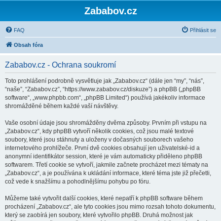
Zababov.cz
FAQ
Přihlásit se
Obsah fóra
Zababov.cz - Ochrana soukromí
Toto prohlášení podrobně vysvětluje jak „Zababov.cz“ (dále jen “my”, “nás”,
“naše”, “Zababov.cz”, “https://www.zababov.cz/diskuze”) a phpBB („phpBB
software“, „www.phpbb.com“, „phpBB Limited“) používá jakékoliv informace
shromážděné během každé vaší návštěvy.
Vaše osobní údaje jsou shromážděny dvěma způsoby. Prvním při vstupu na
„Zababov.cz“, kdy phpBB vytvoří několik cookies, což jsou malé textové
soubory, které jsou stáhnuty a uloženy v dočasných souborech vašeho
internetového prohlížeče. První dvě cookies obsahují jen uživatelské-id a
anonymní identifikátor session, které je vám automaticky přiděleno phpBB
softwarem. Třetí cookie se vytvoří, jakmile začnete procházet mezi tématy na
„Zababov.cz“, a je používána k ukládání informace, které téma jste již přečetli,
což vede k snažšímu a pohodlnějšímu pohybu po fóru.
Můžeme také vytvořit další cookies, které nepatří k phpBB software během
procházení „Zababov.cz“, ale tyto cookies jsou mimo rozsah tohoto dokumentu,
který se zaobírá jen soubory, které vytvořilo phpBB. Druhá možnost jak