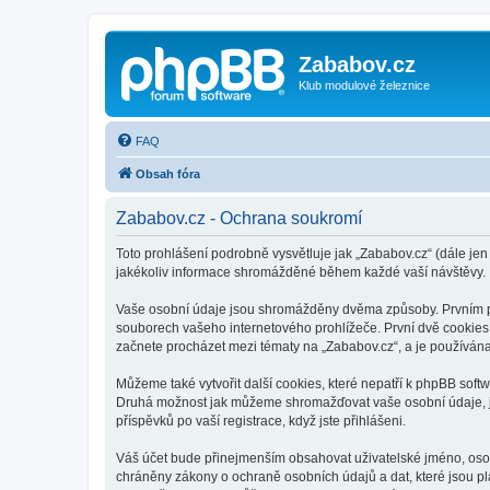
Zababov.cz
Klub modulové železnice
FAQ
Obsah fóra
Zababov.cz - Ochrana soukromí
Toto prohlášení podrobně vysvětluje jak „Zababov.cz“ (dále je
jakékoliv informace shromážděné během každé vaší návštěvy.
Vaše osobní údaje jsou shromážděny dvěma způsoby. Prvním při 
souborech vašeho internetového prohlížeče. První dvě cookies o
začnete procházet mezi tématy na „Zababov.cz“, a je používána 
Můžeme také vytvořit další cookies, které nepatří k phpBB soft
Druhá možnost jak můžeme shromažďovat vaše osobní údaje, je 
příspěvků po vaší registrace, když jste přihlášeni.
Váš účet bude přinejmenším obsahovat uživatelské jméno, osobn
chráněny zákony o ochraně osobních údajů a dat, které jsou pl