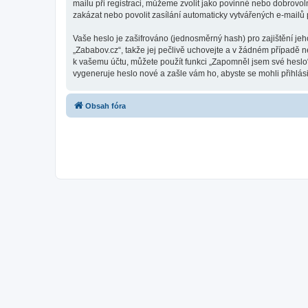
mailu při registraci, můžeme zvolit jako povinné nebo dobrovo
zakázat nebo povolit zasílání automaticky vytvářených e-mailů
Vaše heslo je zašifrováno (jednosměrný hash) pro zajištění jeh
„Zababov.cz“, takže jej pečlivě uchovejte a v žádném případě n
k vašemu účtu, můžete použít funkci „Zapomněl jsem své hesl
vygeneruje heslo nové a zašle vám ho, abyste se mohli přihlási
Obsah fóra