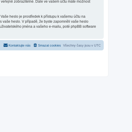
u veřejně zobrazitelné. Dále ve vašem účtu máte možnost
 Vaše heslo je prostředek k přístupu k vašemu účtu na
ás vaše heslo. V případě, že byste zapomněli vaše heslo
uživatelského jména a vašeho e-mailu, poté phpBB software
Kontaktujte nás
Smazat cookies
Všechny časy jsou v
UTC