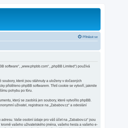
Přihlásit se
phpBB software“, „www.phpbb.com“, „phpBB Limited“) používá
é soubory, které jsou stáhnuty a uloženy v dočasných
cky přiděleno phpBB softwarem. Třetí cookie se vytvoří, jakmile
jšímu pohybu po fóru.
mentu, který se zaobírá jen soubory, které vytvořilo phpBB.
onymní uživatel, registrace na „Zababov.cz“ a odeslání
 adresu. Vaše osobní údaje pro váš účet na „Zababov.cz“ jsou
cz“ kromě vašeho uživatelského jména, vašeho hesla a vašeho e-