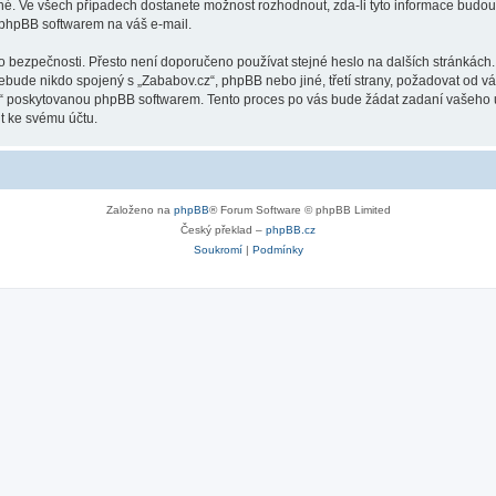
lné. Ve všech případech dostanete možnost rozhodnout, zda-li tyto informace budo
 phpBB softwarem na váš e-mail.
o bezpečnosti. Přesto není doporučeno používat stejné heslo na dalších stránkách.
ebude nikdo spojený s „Zababov.cz“, phpBB nebo jiné, třetí strany, požadovat od v
o“ poskytovanou phpBB softwarem. Tento proces po vás bude žádat zadaní vašeho 
t ke svému účtu.
Založeno na
phpBB
® Forum Software © phpBB Limited
Český překlad –
phpBB.cz
Soukromí
|
Podmínky