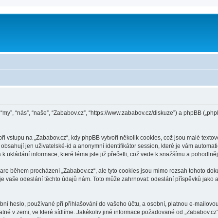
n “my”, “nás”, “naše”, “Zababov.cz”, “https://www.zababov.cz/diskuze”) a phpBB („
vstupu na „Zababov.cz“, kdy phpBB vytvoří několik cookies, což jsou malé textov
bsahují jen uživatelské-id a anonymní identifikátor session, které je vám automati
k ukládání informace, které téma jste již přečetli, což vede k snažšímu a pohodlně
ware během procházení „Zababov.cz“, ale tyto cookies jsou mimo rozsah tohoto doku
vaše odeslání těchto údajů nám. Toto může zahrnovat: odeslání příspěvků jako an
í heslo, používané při přihlašování do vašeho účtu, a osobní, platnou e-mailovou
atné v zemi, ve které sídlíme. Jakékoliv jiné informace požadované od „Zababov.