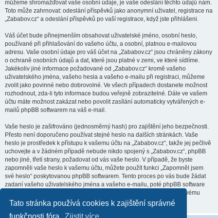
můžeme shromažďovat vaše osobní údaje, je vaše odeslání těchto údajů nám.
Toto může zahrnovat: odeslání příspěvků jako anonymní uživatel, registrace na
„Zababov.cz“ a odeslání příspěvků po vaší registrace, když jste přihlášeni.
Váš účet bude přinejmenším obsahovat uživatelské jméno, osobní heslo,
používané při přihlašování do vašeho účtu, a osobní, platnou e-mailovou
adresu. Vaše osobní údaje pro váš účet na „Zababov.cz“ jsou chráněny zákony
o ochraně osobních údajů a dat, které jsou platné v zemi, ve které sídlíme.
Jakékoliv jiné informace požadované od „Zababov.cz“ kromě vašeho
uživatelského jména, vašeho hesla a vašeho e-mailu při registraci, můžeme
zvolit jako povinné nebo dobrovolné. Ve všech případech dostanete možnost
rozhodnout, zda-li tyto informace budou veřejně zobrazitelné. Dále ve vašem
účtu máte možnost zakázat nebo povolit zasílání automaticky vytvářených e-
mailů phpBB softwarem na váš e-mail.
Vaše heslo je zašifrováno (jednosměrný hash) pro zajištění jeho bezpečnosti.
Přesto není doporučeno používat stejné heslo na dalších stránkách. Vaše
heslo je prostředek k přístupu k vašemu účtu na „Zababov.cz“, takže jej pečlivě
uchovejte a v žádném případě nebude nikdo spojený s „Zababov.cz“, phpBB
nebo jiné, třetí strany, požadovat od vás vaše heslo. V případě, že byste
zapomněli vaše heslo k vašemu účtu, můžete použít funkci „Zapomněl jsem
své heslo“ poskytovanou phpBB softwarem. Tento proces po vás bude žádat
zadaní vašeho uživatelského jména a vašeho e-mailu, poté phpBB software
vygeneruje heslo nové a zašle vám ho, abyste se mohli přihlásit ke svému
účtu.
Tato stránka používá cookies k zajištění správné
funkčnosti fóra.
Zjistit více