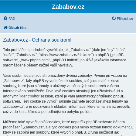
Zababov.cz
FAQ
Přihlásit se
Obsah fóra
Zababov.cz - Ochrana soukromí
Toto prohlášení podrobně vysvětluje jak „Zababov.cz“ (dále jen “my”, “nás”,
“naše”, “Zababov.cz”, “https://www.zababov.cz/diskuze”) a phpBB („phpBB
software“, „www.phpbb.com“, „phpBB Limited“) používá jakékoliv informace
shromážděné během každé vaší návštěvy.
Vaše osobní údaje jsou shromážděny dvěma způsoby. Prvním při vstupu na
„Zababov.cz“, kdy phpBB vytvoří několik cookies, což jsou malé textové
soubory, které jsou stáhnuty a uloženy v dočasných souborech vašeho
internetového prohlížeče. První dvě cookies obsahují jen uživatelské-id a
anonymní identifikátor session, které je vám automaticky přiděleno phpBB
softwarem. Třetí cookie se vytvoří, jakmile začnete procházet mezi tématy na
„Zababov.cz“, a je používána k ukládání informace, které téma jste již přečetli,
což vede k snažšímu a pohodlnějšímu pohybu po fóru.
Můžeme také vytvořit další cookies, které nepatří k phpBB software během
procházení „Zababov.cz“, ale tyto cookies jsou mimo rozsah tohoto dokumentu,
který se zaobírá jen soubory, které vytvořilo phpBB. Druhá možnost jak