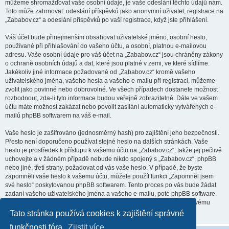
můžeme shromažďovat vaše osobní údaje, je vaše odeslání těchto údajů nám.
Toto může zahrnovat: odeslání příspěvků jako anonymní uživatel, registrace na
„Zababov.cz“ a odeslání příspěvků po vaší registrace, když jste přihlášeni.
Váš účet bude přinejmenším obsahovat uživatelské jméno, osobní heslo,
používané při přihlašování do vašeho účtu, a osobní, platnou e-mailovou
adresu. Vaše osobní údaje pro váš účet na „Zababov.cz“ jsou chráněny zákony
o ochraně osobních údajů a dat, které jsou platné v zemi, ve které sídlíme.
Jakékoliv jiné informace požadované od „Zababov.cz“ kromě vašeho
uživatelského jména, vašeho hesla a vašeho e-mailu při registraci, můžeme
zvolit jako povinné nebo dobrovolné. Ve všech případech dostanete možnost
rozhodnout, zda-li tyto informace budou veřejně zobrazitelné. Dále ve vašem
účtu máte možnost zakázat nebo povolit zasílání automaticky vytvářených e-
mailů phpBB softwarem na váš e-mail.
Vaše heslo je zašifrováno (jednosměrný hash) pro zajištění jeho bezpečnosti.
Přesto není doporučeno používat stejné heslo na dalších stránkách. Vaše
heslo je prostředek k přístupu k vašemu účtu na „Zababov.cz“, takže jej pečlivě
uchovejte a v žádném případě nebude nikdo spojený s „Zababov.cz“, phpBB
nebo jiné, třetí strany, požadovat od vás vaše heslo. V případě, že byste
zapomněli vaše heslo k vašemu účtu, můžete použít funkci „Zapomněl jsem
své heslo“ poskytovanou phpBB softwarem. Tento proces po vás bude žádat
zadaní vašeho uživatelského jména a vašeho e-mailu, poté phpBB software
vygeneruje heslo nové a zašle vám ho, abyste se mohli přihlásit ke svému
účtu.
Tato stránka používá cookies k zajištění správné
funkčnosti fóra.
Zjistit více