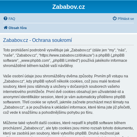
Zababov.cz
FAQ
Přihlásit se
Obsah fóra
Zababov.cz - Ochrana soukromí
Toto prohlášení podrobně vysvětluje jak „Zababov.cz“ (dále jen “my”, “nás”,
“naše”, “Zababov.cz”, “https://www.zababov.cz/diskuze”) a phpBB („phpBB
software“, „www.phpbb.com“, „phpBB Limited“) používá jakékoliv informace
shromážděné během každé vaší návštěvy.
Vaše osobní údaje jsou shromážděny dvěma způsoby. Prvním při vstupu na
„Zababov.cz“, kdy phpBB vytvoří několik cookies, což jsou malé textové
soubory, které jsou stáhnuty a uloženy v dočasných souborech vašeho
internetového prohlížeče. První dvě cookies obsahují jen uživatelské-id a
anonymní identifikátor session, které je vám automaticky přiděleno phpBB
softwarem. Třetí cookie se vytvoří, jakmile začnete procházet mezi tématy na
„Zababov.cz“, a je používána k ukládání informace, které téma jste již přečetli,
což vede k snažšímu a pohodlnějšímu pohybu po fóru.
Můžeme také vytvořit další cookies, které nepatří k phpBB software během
procházení „Zababov.cz“, ale tyto cookies jsou mimo rozsah tohoto dokumentu,
který se zaobírá jen soubory, které vytvořilo phpBB. Druhá možnost jak