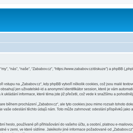
n “my”, “nás”, “naše”, “Zababov.cz”, “https://www.zababov.cz/diskuze”) a phpBB („
vstupu na „Zababov.cz“, kdy phpBB vytvoří několik cookies, což jsou malé textov
bsahují jen uživatelské-id a anonymní identifikátor session, které je vám automati
k ukládání informace, které téma jste již přečetli, což vede k snažšímu a pohodlně
ware během procházení „Zababov.cz“, ale tyto cookies jsou mimo rozsah tohoto doku
vaše odeslání těchto údajů nám. Toto může zahrnovat: odeslání příspěvků jako an
í heslo, používané při přihlašování do vašeho účtu, a osobní, platnou e-mailovou
atné v zemi, ve které sídlíme. Jakékoliv jiné informace požadované od „Zababov.