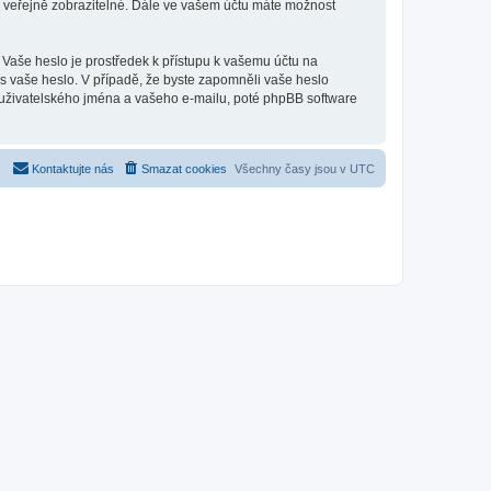
u veřejně zobrazitelné. Dále ve vašem účtu máte možnost
 Vaše heslo je prostředek k přístupu k vašemu účtu na
ás vaše heslo. V případě, že byste zapomněli vaše heslo
uživatelského jména a vašeho e-mailu, poté phpBB software
Kontaktujte nás
Smazat cookies
Všechny časy jsou v
UTC