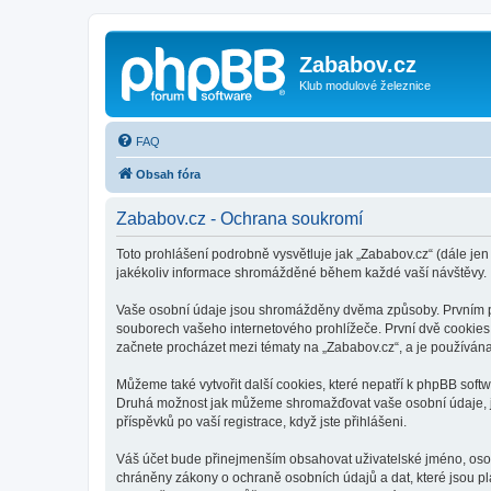
Zababov.cz
Klub modulové železnice
FAQ
Obsah fóra
Zababov.cz - Ochrana soukromí
Toto prohlášení podrobně vysvětluje jak „Zababov.cz“ (dále je
jakékoliv informace shromážděné během každé vaší návštěvy.
Vaše osobní údaje jsou shromážděny dvěma způsoby. Prvním při 
souborech vašeho internetového prohlížeče. První dvě cookies o
začnete procházet mezi tématy na „Zababov.cz“, a je používána 
Můžeme také vytvořit další cookies, které nepatří k phpBB soft
Druhá možnost jak můžeme shromažďovat vaše osobní údaje, je 
příspěvků po vaší registrace, když jste přihlášeni.
Váš účet bude přinejmenším obsahovat uživatelské jméno, osobn
chráněny zákony o ochraně osobních údajů a dat, které jsou pl