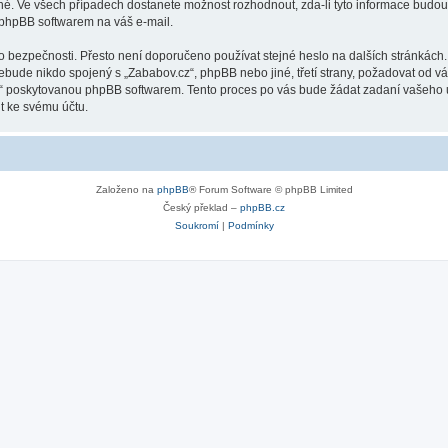
lné. Ve všech případech dostanete možnost rozhodnout, zda-li tyto informace budo
 phpBB softwarem na váš e-mail.
o bezpečnosti. Přesto není doporučeno používat stejné heslo na dalších stránkách.
ebude nikdo spojený s „Zababov.cz“, phpBB nebo jiné, třetí strany, požadovat od v
o“ poskytovanou phpBB softwarem. Tento proces po vás bude žádat zadaní vašeho 
t ke svému účtu.
Založeno na
phpBB
® Forum Software © phpBB Limited
Český překlad –
phpBB.cz
Soukromí
|
Podmínky