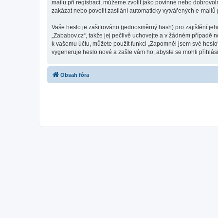
mailu při registraci, můžeme zvolit jako povinné nebo dobrovo
zakázat nebo povolit zasílání automaticky vytvářených e-mailů
Vaše heslo je zašifrováno (jednosměrný hash) pro zajištění jeh
„Zababov.cz“, takže jej pečlivě uchovejte a v žádném případě n
k vašemu účtu, můžete použít funkci „Zapomněl jsem své hesl
vygeneruje heslo nové a zašle vám ho, abyste se mohli přihlási
Obsah fóra