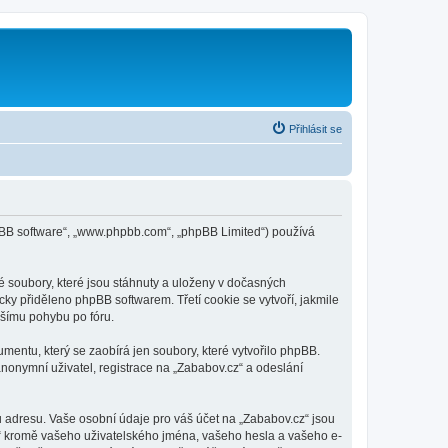
Přihlásit se
phpBB software“, „www.phpbb.com“, „phpBB Limited“) používá
é soubory, které jsou stáhnuty a uloženy v dočasných
cky přiděleno phpBB softwarem. Třetí cookie se vytvoří, jakmile
jšímu pohybu po fóru.
mentu, který se zaobírá jen soubory, které vytvořilo phpBB.
onymní uživatel, registrace na „Zababov.cz“ a odeslání
 adresu. Vaše osobní údaje pro váš účet na „Zababov.cz“ jsou
cz“ kromě vašeho uživatelského jména, vašeho hesla a vašeho e-