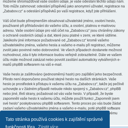
můžeme shromažďovat vaše osobní údaje, je vaše odeslání těchto údajů nám.
Toto může zahrnovat: odeslání příspěvků jako anonymní uživatel, registrace na
„Zababov.cz“ a odeslání příspěvků po vaší registrace, když jste přihlášeni.
Váš účet bude přinejmenším obsahovat uživatelské jméno, osobní heslo,
používané při přihlašování do vašeho účtu, a osobní, platnou e-mailovou
adresu. Vaše osobní údaje pro váš účet na „Zababov.cz“ jsou chráněny zákony
o ochraně osobních údajů a dat, které jsou platné v zemi, ve které sídlíme.
Jakékoliv jiné informace požadované od „Zababov.cz“ kromě vašeho
uživatelského jména, vašeho hesla a vašeho e-mailu při registraci, můžeme
zvolit jako povinné nebo dobrovolné. Ve všech případech dostanete možnost
rozhodnout, zda-li tyto informace budou veřejně zobrazitelné. Dále ve vašem
účtu máte možnost zakázat nebo povolit zasílání automaticky vytvářených e-
mailů phpBB softwarem na váš e-mail.
Vaše heslo je zašifrováno (jednosměrný hash) pro zajištění jeho bezpečnosti.
Přesto není doporučeno používat stejné heslo na dalších stránkách. Vaše
heslo je prostředek k přístupu k vašemu účtu na „Zababov.cz“, takže jej pečlivě
uchovejte a v žádném případě nebude nikdo spojený s „Zababov.cz“, phpBB
nebo jiné, třetí strany, požadovat od vás vaše heslo. V případě, že byste
zapomněli vaše heslo k vašemu účtu, můžete použít funkci „Zapomněl jsem
své heslo“ poskytovanou phpBB softwarem. Tento proces po vás bude žádat
zadaní vašeho uživatelského jména a vašeho e-mailu, poté phpBB software
vygeneruje heslo nové a zašle vám ho, abyste se mohli přihlásit ke svému
účtu.
Tato stránka používá cookies k zajištění správné
funkčnosti fóra.
Zjistit více