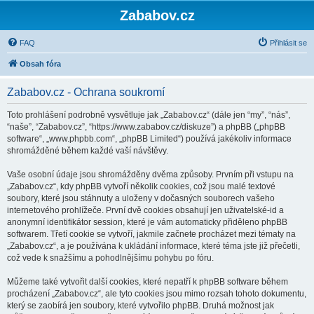
Zababov.cz
FAQ
Přihlásit se
Obsah fóra
Zababov.cz - Ochrana soukromí
Toto prohlášení podrobně vysvětluje jak „Zababov.cz“ (dále jen “my”, “nás”,
“naše”, “Zababov.cz”, “https://www.zababov.cz/diskuze”) a phpBB („phpBB
software“, „www.phpbb.com“, „phpBB Limited“) používá jakékoliv informace
shromážděné během každé vaší návštěvy.
Vaše osobní údaje jsou shromážděny dvěma způsoby. Prvním při vstupu na
„Zababov.cz“, kdy phpBB vytvoří několik cookies, což jsou malé textové
soubory, které jsou stáhnuty a uloženy v dočasných souborech vašeho
internetového prohlížeče. První dvě cookies obsahují jen uživatelské-id a
anonymní identifikátor session, které je vám automaticky přiděleno phpBB
softwarem. Třetí cookie se vytvoří, jakmile začnete procházet mezi tématy na
„Zababov.cz“, a je používána k ukládání informace, které téma jste již přečetli,
což vede k snažšímu a pohodlnějšímu pohybu po fóru.
Můžeme také vytvořit další cookies, které nepatří k phpBB software během
procházení „Zababov.cz“, ale tyto cookies jsou mimo rozsah tohoto dokumentu,
který se zaobírá jen soubory, které vytvořilo phpBB. Druhá možnost jak