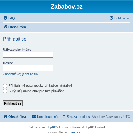
Zababov.cz
FAQ
Přihlásit se
Obsah fóra
Přihlásit se
Uživatelské jméno:
Heslo:
Zapomněl(a) jsem heslo
Přihlásit mě automaticky při každé návštěvě
Skrýt můj online stav pro toto přihlášení
Obsah fóra
Kontaktujte nás
Smazat cookies
Všechny časy jsou v
UTC
Založeno na
phpBB
® Forum Software © phpBB Limited
Český překlad –
phpBB.cz