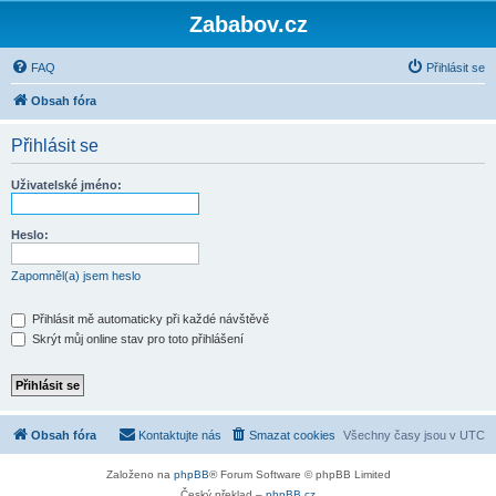
Zababov.cz
FAQ
Přihlásit se
Obsah fóra
Přihlásit se
Uživatelské jméno:
Heslo:
Zapomněl(a) jsem heslo
Přihlásit mě automaticky při každé návštěvě
Skrýt můj online stav pro toto přihlášení
Obsah fóra
Kontaktujte nás
Smazat cookies
Všechny časy jsou v
UTC
Založeno na
phpBB
® Forum Software © phpBB Limited
Český překlad –
phpBB.cz