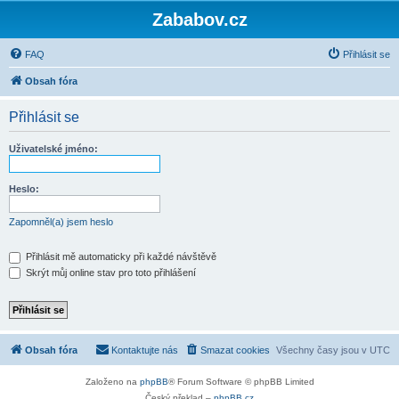
Zababov.cz
FAQ
Přihlásit se
Obsah fóra
Přihlásit se
Uživatelské jméno:
Heslo:
Zapomněl(a) jsem heslo
Přihlásit mě automaticky při každé návštěvě
Skrýt můj online stav pro toto přihlášení
Obsah fóra
Kontaktujte nás
Smazat cookies
Všechny časy jsou v
UTC
Založeno na
phpBB
® Forum Software © phpBB Limited
Český překlad –
phpBB.cz