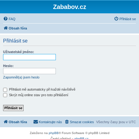
Zababov.cz
FAQ
Přihlásit se
Obsah fóra
Přihlásit se
Uživatelské jméno:
Heslo:
Zapomněl(a) jsem heslo
Přihlásit mě automaticky při každé návštěvě
Skrýt můj online stav pro toto přihlášení
Obsah fóra
Kontaktujte nás
Smazat cookies
Všechny časy jsou v
UTC
Založeno na
phpBB
® Forum Software © phpBB Limited
Český překlad –
phpBB.cz