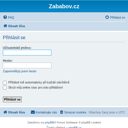
Zababov.cz
FAQ
Přihlásit se
Obsah fóra
Přihlásit se
Uživatelské jméno:
Heslo:
Zapomněl(a) jsem heslo
Přihlásit mě automaticky při každé návštěvě
Skrýt můj online stav pro toto přihlášení
Obsah fóra
Kontaktujte nás
Smazat cookies
Všechny časy jsou v
UTC
Založeno na
phpBB
® Forum Software © phpBB Limited
Český překlad –
phpBB.cz