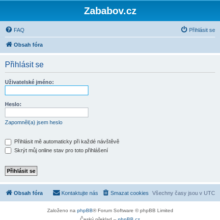
Zababov.cz
FAQ
Přihlásit se
Obsah fóra
Přihlásit se
Uživatelské jméno:
Heslo:
Zapomněl(a) jsem heslo
Přihlásit mě automaticky při každé návštěvě
Skrýt můj online stav pro toto přihlášení
Obsah fóra
Kontaktujte nás
Smazat cookies
Všechny časy jsou v
UTC
Založeno na
phpBB
® Forum Software © phpBB Limited
Český překlad –
phpBB.cz