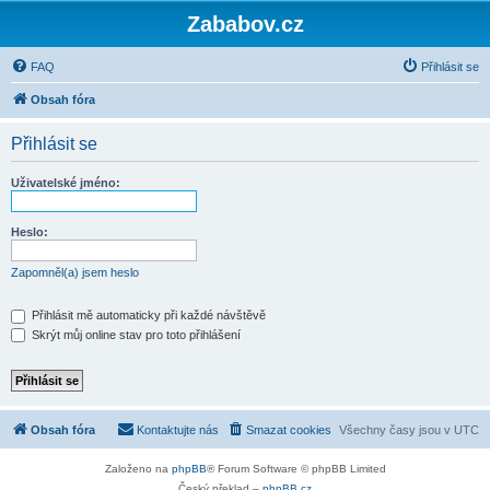
Zababov.cz
FAQ
Přihlásit se
Obsah fóra
Přihlásit se
Uživatelské jméno:
Heslo:
Zapomněl(a) jsem heslo
Přihlásit mě automaticky při každé návštěvě
Skrýt můj online stav pro toto přihlášení
Obsah fóra
Kontaktujte nás
Smazat cookies
Všechny časy jsou v
UTC
Založeno na
phpBB
® Forum Software © phpBB Limited
Český překlad –
phpBB.cz