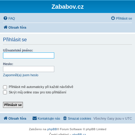
Zababov.cz
FAQ
Přihlásit se
Obsah fóra
Přihlásit se
Uživatelské jméno:
Heslo:
Zapomněl(a) jsem heslo
Přihlásit mě automaticky při každé návštěvě
Skrýt můj online stav pro toto přihlášení
Obsah fóra
Kontaktujte nás
Smazat cookies
Všechny časy jsou v
UTC
Založeno na
phpBB
® Forum Software © phpBB Limited
Český překlad –
phpBB.cz