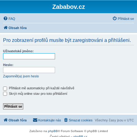
Zababov.cz
FAQ
Přihlásit se
Obsah fóra
Pro zobrazení profilů musíte být zaregistrováni a přihlášeni.
Uživatelské jméno:
Heslo:
Zapomněl(a) jsem heslo
Přihlásit mě automaticky při každé návštěvě
Skrýt můj online stav pro toto přihlášení
Obsah fóra
Kontaktujte nás
Smazat cookies
Všechny časy jsou v
UTC
Založeno na
phpBB
® Forum Software © phpBB Limited
Český překlad –
phpBB.cz