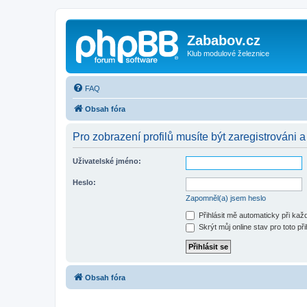
Zababov.cz
Klub modulové železnice
FAQ
Obsah fóra
Pro zobrazení profilů musíte být zaregistrováni a
Uživatelské jméno:
Heslo:
Zapomněl(a) jsem heslo
Přihlásit mě automaticky při ka
Skrýt můj online stav pro toto při
Obsah fóra