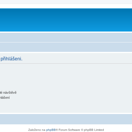
 přihlášeni.
ždé návštěvě
hlášení
Založeno na
phpBB
® Forum Software © phpBB Limited