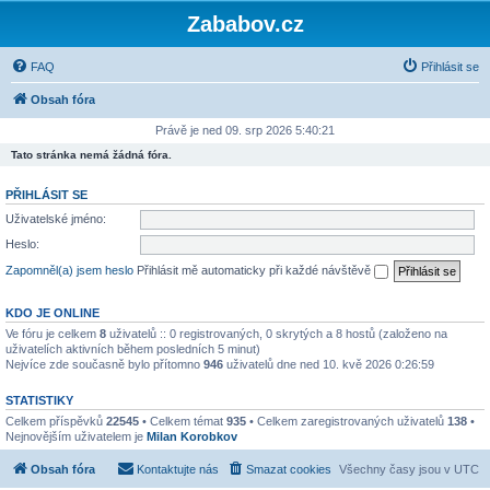
Zababov.cz
FAQ
Přihlásit se
Obsah fóra
Právě je ned 09. srp 2026 5:40:21
Tato stránka nemá žádná fóra.
PŘIHLÁSIT SE
Uživatelské jméno:
Heslo:
Zapomněl(a) jsem heslo
Přihlásit mě automaticky při každé návštěvě
KDO JE ONLINE
Ve fóru je celkem
8
uživatelů :: 0 registrovaných, 0 skrytých a 8 hostů (založeno na
uživatelích aktivních během posledních 5 minut)
Nejvíce zde současně bylo přítomno
946
uživatelů dne ned 10. kvě 2026 0:26:59
STATISTIKY
Celkem příspěvků
22545
• Celkem témat
935
• Celkem zaregistrovaných uživatelů
138
•
Nejnovějším uživatelem je
Milan Korobkov
Obsah fóra
Kontaktujte nás
Smazat cookies
Všechny časy jsou v
UTC