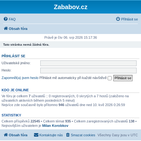
Zababov.cz
FAQ
Přihlásit se
Obsah fóra
Právě je čtv 06. srp 2026 15:17:36
Tato stránka nemá žádná fóra.
PŘIHLÁSIT SE
Uživatelské jméno:
Heslo:
Zapomněl(a) jsem heslo
Přihlásit mě automaticky při každé návštěvě
KDO JE ONLINE
Ve fóru je celkem
7
uživatelů :: 0 registrovaných, 0 skrytých a 7 hostů (založeno na
uživatelích aktivních během posledních 5 minut)
Nejvíce zde současně bylo přítomno
946
uživatelů dne ned 10. kvě 2026 0:26:59
STATISTIKY
Celkem příspěvků
22545
• Celkem témat
935
• Celkem zaregistrovaných uživatelů
138
•
Nejnovějším uživatelem je
Milan Korobkov
Obsah fóra
Kontaktujte nás
Smazat cookies
Všechny časy jsou v
UTC