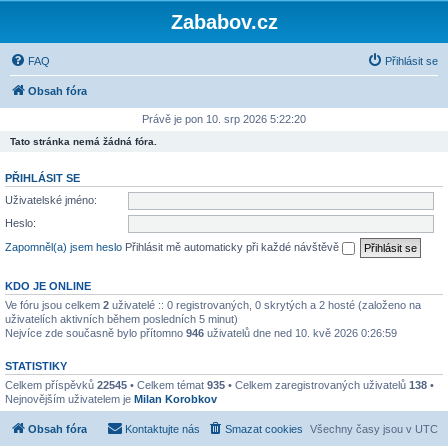
Zababov.cz
FAQ
Přihlásit se
Obsah fóra
Právě je pon 10. srp 2026 5:22:20
Tato stránka nemá žádná fóra.
PŘIHLÁSIT SE
Uživatelské jméno:
Heslo:
Zapomněl(a) jsem heslo
Přihlásit mě automaticky při každé návštěvě
KDO JE ONLINE
Ve fóru jsou celkem
2
uživatelé :: 0 registrovaných, 0 skrytých a 2 hosté (založeno na
uživatelích aktivních během posledních 5 minut)
Nejvíce zde současně bylo přítomno
946
uživatelů dne ned 10. kvě 2026 0:26:59
STATISTIKY
Celkem příspěvků
22545
• Celkem témat
935
• Celkem zaregistrovaných uživatelů
138
•
Nejnovějším uživatelem je
Milan Korobkov
Obsah fóra
Kontaktujte nás
Smazat cookies
Všechny časy jsou v
UTC