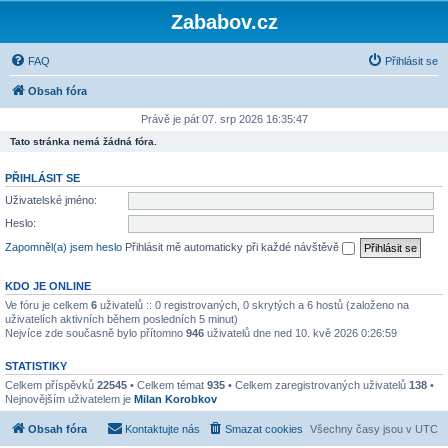
Zababov.cz
FAQ
Přihlásit se
Obsah fóra
Právě je pát 07. srp 2026 16:35:47
Tato stránka nemá žádná fóra.
PŘIHLÁSIT SE
Uživatelské jméno:
Heslo:
Zapomněl(a) jsem heslo
Přihlásit mě automaticky při každé návštěvě
KDO JE ONLINE
Ve fóru je celkem
6
uživatelů :: 0 registrovaných, 0 skrytých a 6 hostů (založeno na
uživatelích aktivních během posledních 5 minut)
Nejvíce zde současně bylo přítomno
946
uživatelů dne ned 10. kvě 2026 0:26:59
STATISTIKY
Celkem příspěvků
22545
• Celkem témat
935
• Celkem zaregistrovaných uživatelů
138
•
Nejnovějším uživatelem je
Milan Korobkov
Obsah fóra
Kontaktujte nás
Smazat cookies
Všechny časy jsou v
UTC