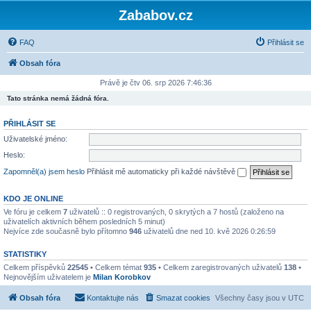
Zababov.cz
FAQ
Přihlásit se
Obsah fóra
Právě je čtv 06. srp 2026 7:46:36
Tato stránka nemá žádná fóra.
PŘIHLÁSIT SE
Uživatelské jméno:
Heslo:
Zapomněl(a) jsem heslo
Přihlásit mě automaticky při každé návštěvě
KDO JE ONLINE
Ve fóru je celkem
7
uživatelů :: 0 registrovaných, 0 skrytých a 7 hostů (založeno na
uživatelích aktivních během posledních 5 minut)
Nejvíce zde současně bylo přítomno
946
uživatelů dne ned 10. kvě 2026 0:26:59
STATISTIKY
Celkem příspěvků
22545
• Celkem témat
935
• Celkem zaregistrovaných uživatelů
138
•
Nejnovějším uživatelem je
Milan Korobkov
Obsah fóra
Kontaktujte nás
Smazat cookies
Všechny časy jsou v
UTC