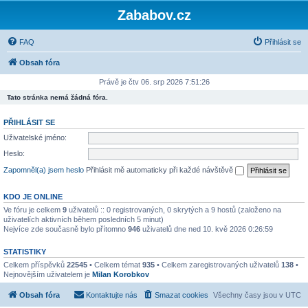
Zababov.cz
FAQ
Přihlásit se
Obsah fóra
Právě je čtv 06. srp 2026 7:51:26
Tato stránka nemá žádná fóra.
PŘIHLÁSIT SE
Uživatelské jméno:
Heslo:
Zapomněl(a) jsem heslo
Přihlásit mě automaticky při každé návštěvě
KDO JE ONLINE
Ve fóru je celkem
9
uživatelů :: 0 registrovaných, 0 skrytých a 9 hostů (založeno na
uživatelích aktivních během posledních 5 minut)
Nejvíce zde současně bylo přítomno
946
uživatelů dne ned 10. kvě 2026 0:26:59
STATISTIKY
Celkem příspěvků
22545
• Celkem témat
935
• Celkem zaregistrovaných uživatelů
138
•
Nejnovějším uživatelem je
Milan Korobkov
Obsah fóra
Kontaktujte nás
Smazat cookies
Všechny časy jsou v
UTC