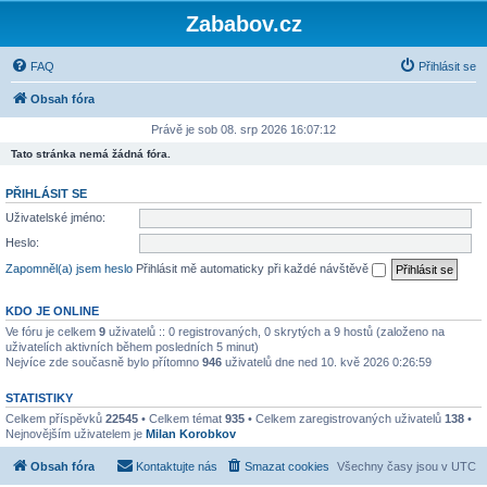
Zababov.cz
FAQ
Přihlásit se
Obsah fóra
Právě je sob 08. srp 2026 16:07:12
Tato stránka nemá žádná fóra.
PŘIHLÁSIT SE
Uživatelské jméno:
Heslo:
Zapomněl(a) jsem heslo
Přihlásit mě automaticky při každé návštěvě
KDO JE ONLINE
Ve fóru je celkem
9
uživatelů :: 0 registrovaných, 0 skrytých a 9 hostů (založeno na
uživatelích aktivních během posledních 5 minut)
Nejvíce zde současně bylo přítomno
946
uživatelů dne ned 10. kvě 2026 0:26:59
STATISTIKY
Celkem příspěvků
22545
• Celkem témat
935
• Celkem zaregistrovaných uživatelů
138
•
Nejnovějším uživatelem je
Milan Korobkov
Obsah fóra
Kontaktujte nás
Smazat cookies
Všechny časy jsou v
UTC