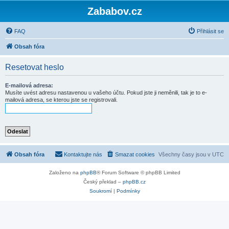
Zababov.cz
FAQ
Přihlásit se
Obsah fóra
Resetovat heslo
E-mailová adresa:
Musíte uvést adresu nastavenou u vašeho účtu. Pokud jste ji neměnili, tak je to e-
mailová adresa, se kterou jste se registrovali.
Obsah fóra
Kontaktujte nás
Smazat cookies
Všechny časy jsou v
UTC
Založeno na
phpBB
® Forum Software © phpBB Limited
Český překlad –
phpBB.cz
Soukromí
|
Podmínky