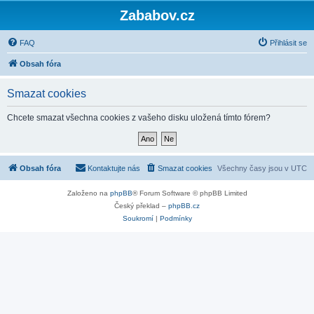
Zababov.cz
FAQ
Přihlásit se
Obsah fóra
Smazat cookies
Chcete smazat všechna cookies z vašeho disku uložená tímto fórem?
Obsah fóra
Kontaktujte nás
Smazat cookies
Všechny časy jsou v
UTC
Založeno na
phpBB
® Forum Software © phpBB Limited
Český překlad –
phpBB.cz
Soukromí
|
Podmínky