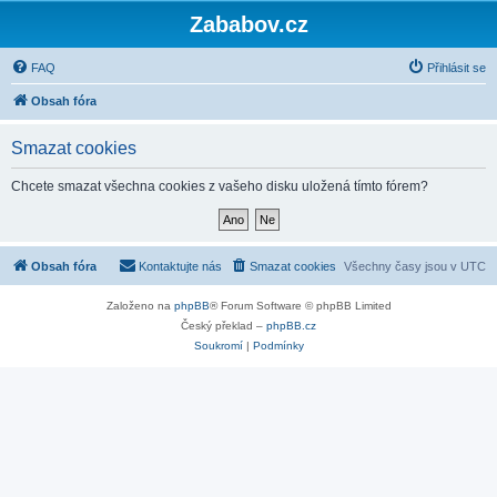
Zababov.cz
FAQ
Přihlásit se
Obsah fóra
Smazat cookies
Chcete smazat všechna cookies z vašeho disku uložená tímto fórem?
Obsah fóra
Kontaktujte nás
Smazat cookies
Všechny časy jsou v
UTC
Založeno na
phpBB
® Forum Software © phpBB Limited
Český překlad –
phpBB.cz
Soukromí
|
Podmínky