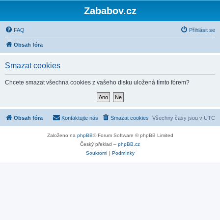
Zababov.cz
FAQ
Přihlásit se
Obsah fóra
Smazat cookies
Chcete smazat všechna cookies z vašeho disku uložená tímto fórem?
Obsah fóra
Kontaktujte nás
Smazat cookies
Všechny časy jsou v
UTC
Založeno na
phpBB
® Forum Software © phpBB Limited
Český překlad –
phpBB.cz
Soukromí
|
Podmínky