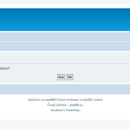
fórem?
Založeno na
phpBB
® Forum Software © phpBB Limited
Český překlad –
phpBB.cz
Soukromí
|
Podmínky