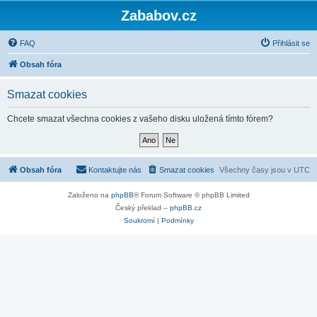
Zababov.cz
FAQ
Přihlásit se
Obsah fóra
Smazat cookies
Chcete smazat všechna cookies z vašeho disku uložená tímto fórem?
Obsah fóra
Kontaktujte nás
Smazat cookies
Všechny časy jsou v
UTC
Založeno na
phpBB
® Forum Software © phpBB Limited
Český překlad –
phpBB.cz
Soukromí
|
Podmínky