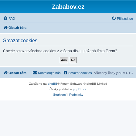
Zababov.cz
FAQ
Přihlásit se
Obsah fóra
Smazat cookies
Chcete smazat všechna cookies z vašeho disku uložená tímto fórem?
Obsah fóra
Kontaktujte nás
Smazat cookies
Všechny časy jsou v
UTC
Založeno na
phpBB
® Forum Software © phpBB Limited
Český překlad –
phpBB.cz
Soukromí
|
Podmínky