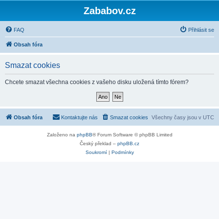
Zababov.cz
FAQ
Přihlásit se
Obsah fóra
Smazat cookies
Chcete smazat všechna cookies z vašeho disku uložená tímto fórem?
Obsah fóra
Kontaktujte nás
Smazat cookies
Všechny časy jsou v
UTC
Založeno na
phpBB
® Forum Software © phpBB Limited
Český překlad –
phpBB.cz
Soukromí
|
Podmínky