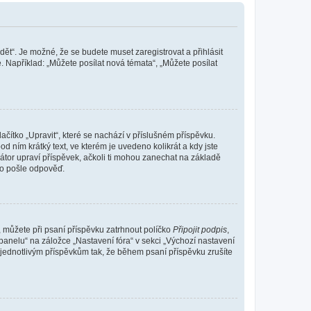
dět“. Je možné, že se budete muset zaregistrovat a přihlásit
 Například: „Můžete posílat nová témata“, „Můžete posílat
čítko „Upravit“, které se nachází v příslušném příspěvku.
 ním krátký text, ve kterém je uvedeno kolikrát a kdy jste
átor upraví příspěvek, ačkoli ti mohou zanechat na základě
do pošle odpověď.
e, můžete při psaní příspěvku zatrhnout políčko
Připojit podpis
,
anelu“ na záložce „Nastavení fóra“ v sekci „Výchozí nastavení
 jednotlivým příspěvkům tak, že během psaní příspěvku zrušíte