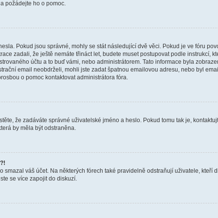
a a požádejte ho o pomoc.
hesla. Pokud jsou správné, mohly se stát následující dvě věci. Pokud je ve fóru 
ace zadali, že ještě nemáte třináct let, budete muset postupovat podle instrukcí, kt
trovaného účtu a to buď vámi, nebo administrátorem. Tato informace byla zobrazena
gistrační email neobdrželi, mohli jste zadat špatnou emailovou adresu, nebo byl em
s prosbou o pomoc kontaktovat administrátora fóra.
těte, že zadáváte správné uživatelské jméno a heslo. Pokud tomu tak je, kontaktujte a
terá by měla být odstraněna.
?!
smazal váš účet. Na některých fórech také pravidelně odstraňují uživatele, kteří d
te se více zapojit do diskuzí.