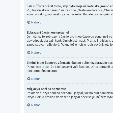
Jak můžu zabránit tomu, aby bylo moje uživatelské jméno z
V „Uživatelském panelu“ na záložce „Nastavení fóra“ -> „Obec
administrátory, moderátory a sama sebe. Budete počítán jako sk
Nahoru
Zobrazení časů není správné!
Je možné, že zobrazený čas je pro jinou časovou zónu, než ve k
aby odpovídala vaší konkrétní oblasti, např. Praha, Bratislav
zaregistrovaní uživatelé. Pokud ještě nejste registrováni, toto je
Nahoru
Změnil jsem časovou zónu, ale čas se stále nezobrazuje sp
Pokud jste si jisti, že jste nastavili vaši časovou zónu správn
tento problém odstranit.
Nahoru
Můj jazyk není na seznamu!
Pokud váš jazyk není na seznamu jazyků, tak ho buď administrát
jazyk. Pokud překlad do vašeho jazyku neexistuje, můžete vytv
Nahoru