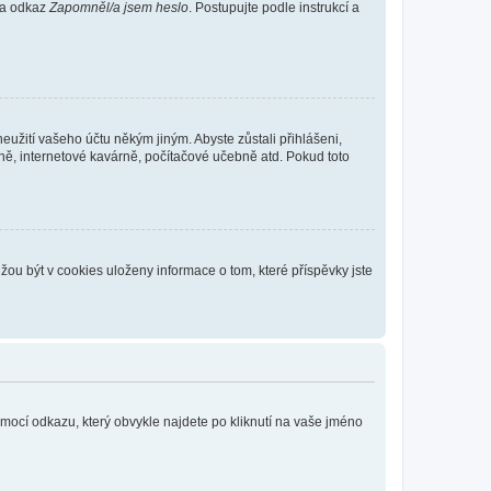
 na odkaz
Zapomněl/a jsem heslo
. Postupujte podle instrukcí a
eužití vašeho účtu někým jiným. Abyste zůstali přihlášeni,
vně, internetové kavárně, počítačové učebně atd. Pokud toto
ou být v cookies uloženy informace o tom, které příspěvky jste
omocí odkazu, který obvykle najdete po kliknutí na vaše jméno