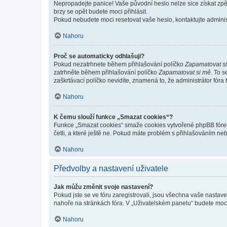
Nepropadejte panice! Vaše původní heslo nelze sice získat zpě
brzy se opět budete moci přihlásit.
Pokud nebudete moci resetovat vaše heslo, kontaktujte administ
Nahoru
Proč se automaticky odhlašuji?
Pokud nezatrhnete během přihlašování políčko
Zapamatovat s
zatrhněte během přihlašování políčko
Zapamatovat si mě
. To 
zaškrtávací políčko nevidíte, znamená to, že administrátor fóra 
Nahoru
K čemu slouží funkce „Smazat cookies“?
Funkce „Smazat cookies“ smaže cookies vytvořené phpBB fórem, 
četli, a které ještě ne. Pokud máte problém s přihlašováním 
Nahoru
Předvolby a nastavení uživatele
Jak můžu změnit svoje nastavení?
Pokud jste se ve fóru zaregistrovali, jsou všechna vaše nastav
nahoře na stránkách fóra. V „Uživatelském panelu“ budete moc
Nahoru