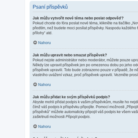
Psaní příspěvků
Jak můžu vytvořit nové téma nebo poslat odpověď?
Pokud chcete do fóra poslat nové téma, klikněte na tlačítko „No
předtím, než budete moci posílat příspěvky. Naspodu každého fó
přílohy“ atd.
Nahoru
Jak můžu upravit nebo smazat příspěvek?
Pokud nejste administrátor nebo moderátor, můžete pouze upravo
Někdy lze upravit příspěvek jen po omezenou dobu po jeho odesl
příspěvek upravili. Toto bude zobrazeno pouze v případě, že n
vlastního uvážení vzkaz, proč příspěvek upravili. Vezměte pr
Nahoru
Jak můžu přidat ke svým příspěvků podpis?
Abyste mohli přidat podpis k vašim příspěvkům, musíte ho nejdří
čímž váš podpis k příspěvku připojíte. Pomocí možnosti „Připo
příspěvků“ můžete automaticky připojit váš podpis ke všem vaš
zaškrtnutí možnosti
Připojit podpis
.
Nahoru