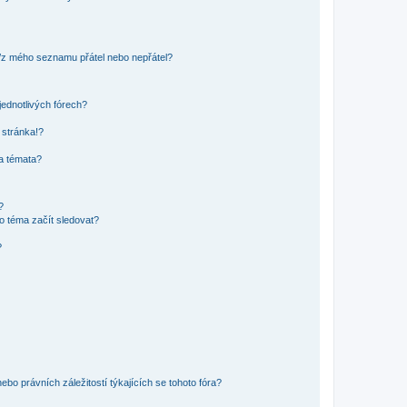
o/z mého seznamu přátel nebo nepřátel?
jednotlivých fórech?
 stránka!?
 a témata?
?
o téma začít sledovat?
?
bo právních záležitostí týkajících se tohoto fóra?