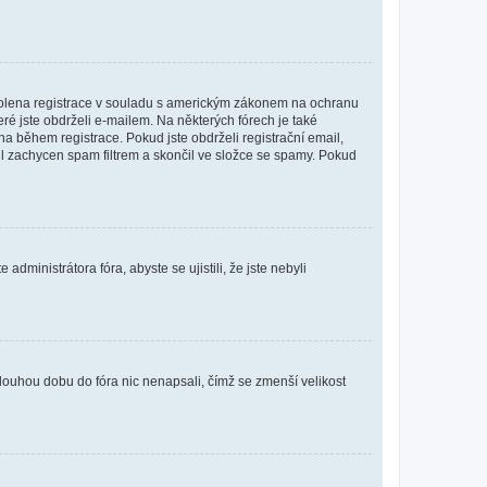
povolena registrace v souladu s americkým zákonem na ochranu
eré jste obdrželi e-mailem. Na některých fórech je také
 během registrace. Pokud jste obdrželi registrační email,
ail zachycen spam filtrem a skončil ve složce se spamy. Pokud
dministrátora fóra, abyste se ujistili, že jste nebyli
louhou dobu do fóra nic nenapsali, čímž se zmenší velikost