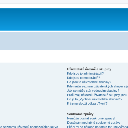
Uživatelské úrovně a skupiny
Kdo jsou to administrátoři?
Kdo jsou to moderátoři?
Co jsou to uživatelské skupiny?
Kde najdu seznam uživatelských skupin a j
Jak se můžu stát vedoucím skupiny?
Proč mají některé uživatelské skupiny jinou
Co je to „Výchozí uživatelská skupina“?
K čemu slouží odkaz „Tým“?
Soukromé zprávy
Nemůžu posílat soukromé zprávy!
Dostávám nechtěné soukromé zprávy!
na seznamu uživatelů nacházejících se ve
Přišel mi od někoho na tomto fóru nevyžáda