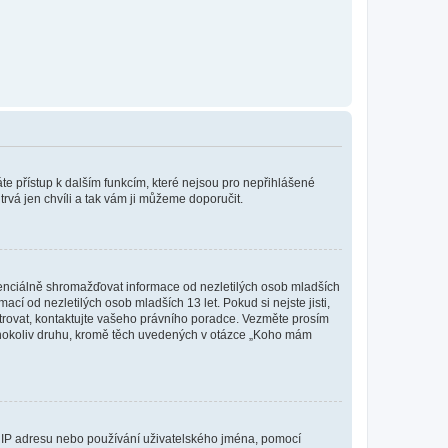
káte přístup k dalším funkcím, které nejsou pro nepřihlášené
trvá jen chvíli a tak vám ji můžeme doporučit.
enciálně shromažďovat informace od nezletilých osob mladších
í od nezletilých osob mladších 13 let. Pokud si nejste jisti,
istrovat, kontaktujte vašeho právního poradce. Vezměte prosím
kéhokoliv druhu, kromě těch uvedených v otázce „Koho mám
ši IP adresu nebo používání uživatelského jména, pomocí