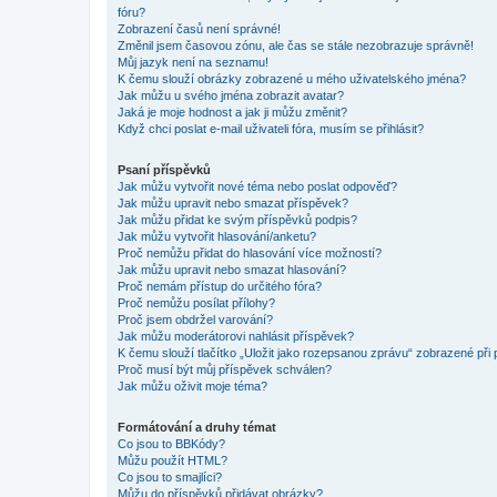
fóru?
Zobrazení časů není správné!
Změnil jsem časovou zónu, ale čas se stále nezobrazuje správně!
Můj jazyk není na seznamu!
K čemu slouží obrázky zobrazené u mého uživatelského jména?
Jak můžu u svého jména zobrazit avatar?
Jaká je moje hodnost a jak ji můžu změnit?
Když chci poslat e-mail uživateli fóra, musím se přihlásit?
Psaní příspěvků
Jak můžu vytvořit nové téma nebo poslat odpověď?
Jak můžu upravit nebo smazat příspěvek?
Jak můžu přidat ke svým příspěvků podpis?
Jak můžu vytvořit hlasování/anketu?
Proč nemůžu přidat do hlasování více možností?
Jak můžu upravit nebo smazat hlasování?
Proč nemám přístup do určitého fóra?
Proč nemůžu posílat přílohy?
Proč jsem obdržel varování?
Jak můžu moderátorovi nahlásit příspěvek?
K čemu slouží tlačítko „Uložit jako rozepsanou zprávu“ zobrazené při
Proč musí být můj příspěvek schválen?
Jak můžu oživit moje téma?
Formátování a druhy témat
Co jsou to BBKódy?
Můžu použít HTML?
Co jsou to smajlíci?
Můžu do příspěvků přidávat obrázky?