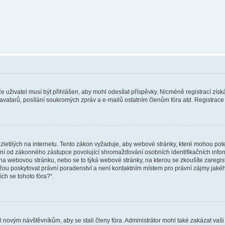
 že uživatel musí být přihlášen, aby mohl odesílat příspěvky. Nicméně registrací zís
 avatarů, posílání soukromých zpráv a e-mailů ostatním členům fóra atd. Registrace 
etilých na internetu. Tento zákon vyžaduje, aby webové stránky, které mohou pot
ní od zákonného zástupce povolující shromažďování osobních identifikačních informac
vat na webovou stránku, nebo se to týká webové stránky, na kterou se zkoušíte zareg
ůžou poskytovat právní poradenství a není kontaktním místem pro právní zájmy ja
ích se tohoto fóra?“.
il novým návštěvníkům, aby se stali členy fóra. Administrátor mohl také zakázat va