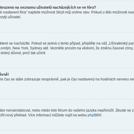
obrazeno na seznamu uživatelů nacházejících se ve fóru?
né nastavení fóra“ najdete možnost
Skrýt můj online stav
. Pokud u této možnosti nas
rytý uživatel.
teré se nacházíte. Pokud se jedná o tento případ, přejděte na váš „Uživatelský pa
a, Londýn, New York, Sydney atd. Vezměte prosím na vědomí, že změnu časové zóny, 
 dobrý důvod, proč tak učinit.
rávně!
ě, ale čas se stále zobrazuje nesprávně, pak je čas nastavený na hodinách serveru 
or nenainstaloval, nebo nikdo toto fórum do vašeho jazyka nepřeložil. Zkuste se ze
ořit nový překlad. Více informací můžete najít na webu
phpBB
®.