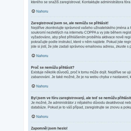
kterého se snažíš zaregistrovat. Kontaktujte administrátora fór
Nahoru
Zaregistroval jsem se, ale nemůžu se přihlásit!
Nejdříve zkontrolujte správnost vašeho uživatelského jména a 
soukromí nezletilých na internetu COPPA a vy jste během registr
vyžadováno, aby před přihlášením proběhla aktivace nově regis
pokračujte podle instrukcí, které v něm najdete. Pokud jste re
jste si jistí, že jste zadali správnou emailovou adresu, zkuste 
Nahoru
Proč se nemůžu přihlásit?
Existuje několik důvodů, proč k tomu může dojít. Nejdříve se ujis
zabanováni. Je také možné, že je na webu chyba v nastavení, k
Nahoru
Byl jsem ve fóru zaregistrovaný, ale teď se nemůžu přihlásit
Je možné, že administrátor z nějakého důvodu deaktivoval nebo 
databáze. Pokud je to váš případ, zaregistrujte se znovu a pokus
Nahoru
Zapomněl jsem heslo!