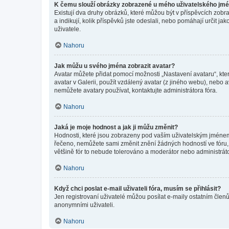
K čemu slouží obrázky zobrazené u mého uživatelského jm
Existují dva druhy obrázků, které můžou být v příspěvcích zobr
a indikují, kolik příspěvků jste odeslali, nebo pomáhají určit 
uživatele.
Nahoru
Jak můžu u svého jména zobrazit avatar?
Avatar můžete přidat pomocí možnosti „Nastavení avataru“, kter
avatar v Galerii, použít vzdálený avatar (z jiného webu), nebo a
nemůžete avatary používat, kontaktujte administrátora fóra.
Nahoru
Jaká je moje hodnost a jak ji můžu změnit?
Hodnosti, které jsou zobrazeny pod vaším uživatelským jménem, i
řečeno, nemůžete sami změnit znění žádných hodností ve fóru, 
většině fór to nebude tolerováno a moderátor nebo administrát
Nahoru
Když chci poslat e-mail uživateli fóra, musím se přihlásit?
Jen registrovaní uživatelé můžou posílat e-maily ostatním členů
anonymními uživateli.
Nahoru