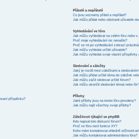
Přátelé a nepřátelé
Co jsou seznamy přátel a nepřátel?
Jak můžu přidat nebo odstranit uživatele d
Vyhledávání ve fóru
Jak můžu vyhledávat na celém fóru nebo v 
Proč moje vyhledávání nic nenašlo?
Proč se mi po vyhledávání zobrazí prázdná
Jak můžu vyhledat určité uživatele?
Jak můžu vyhledat svoje vlastní příspěvky
Sledování a záložky
Jaký je rozdíl mezi záložkami a sledováním
Jak můžu přidat určité téma do záložek neb
Jak můžu začít sledovat určité fórum?
Jak můžu ukončit sledování témat nebo fór
Přílohy
 psaní příspěvku?
Jaké přílohy jsou na tomto fóru povoleny?
Jak můžu najít všechny svoje přílohy?
Záležitosti týkající se phpBB
Kdo napsal toto diskusní fórum?
Proč ve fóru není funkce XY?
Koho mám kontaktovat ohledně stížnosti a/ne
Jak můžu kontaktovat administrátora fóra?