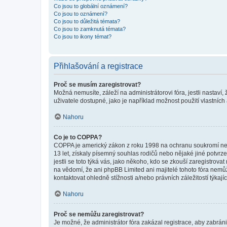
Co jsou to globální oznámení?
Co jsou to oznámení?
Co jsou to důležitá témata?
Co jsou to zamknutá témata?
Co jsou to ikony témat?
Přihlašování a registrace
Proč se musím zaregistrovat?
Možná nemusíte, záleží na administrátorovi fóra, jestli nastaví,
uživatele dostupné, jako je například možnost použití vlastních
Nahoru
Co je to COPPA?
COPPA je americký zákon z roku 1998 na ochranu soukromí nezl
13 let, získaly písemný souhlas rodičů nebo nějaké jiné potvrze
jestli se toto týká vás, jako někoho, kdo se zkouší zaregistro
na vědomí, že ani phpBB Limited ani majitelé tohoto fóra nem
kontaktovat ohledně stížnosti a/nebo právních záležitostí týkajíc
Nahoru
Proč se nemůžu zaregistrovat?
Je možné, že administrátor fóra zakázal registrace, aby zabrán