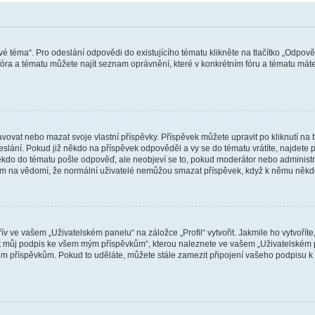
vé téma“. Pro odeslání odpovědi do existujícího tématu klikněte na tlačítko „Odpově
ra a tématu můžete najít seznam oprávnění, které v konkrétním fóru a tématu máte.
vat nebo mazat svoje vlastní příspěvky. Příspěvek můžete upravit po kliknutí na tla
ání. Pokud již někdo na příspěvek odpověděl a vy se do tématu vrátíte, najdete pod
ěkdo do tématu pošle odpověď, ale neobjeví se to, pokud moderátor nebo administr
osím na vědomí, že normální uživatelé nemůžou smazat příspěvek, když k němu něk
v ve vašem „Uživatelském panelu“ na záložce „Profil“ vytvořit. Jakmile ho vytvořít
jit můj podpis ke všem mým příspěvkům“, kterou naleznete ve vašem „Uživatelském p
im příspěvkům. Pokud to uděláte, můžete stále zamezit připojení vašeho podpisu k