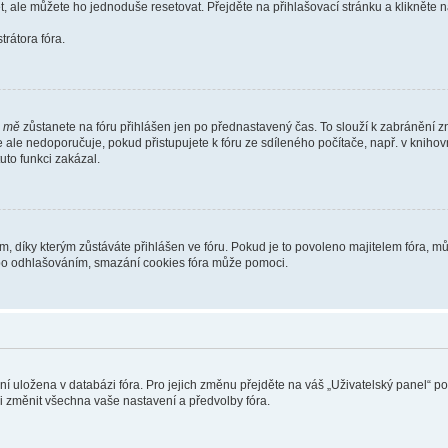
t, ale můžete ho jednoduše resetovat. Přejděte na přihlašovací stránku a klikněte
rátora fóra.
i mě
zůstanete na fóru přihlášen jen po přednastavený čas. To slouží k zabránění zn
se ale nedoporučuje, pokud přistupujete k fóru ze sdíleného počítače, např. v kniho
tuto funkci zakázal.
díky kterým zůstáváte přihlášen ve fóru. Pokud je to povoleno majitelem fóra, můž
nebo odhlašováním, smazání cookies fóra může pomoci.
ení uložena v databázi fóra. Pro jejich změnu přejděte na váš „Uživatelský panel“ p
i změnit všechna vaše nastavení a předvolby fóra.