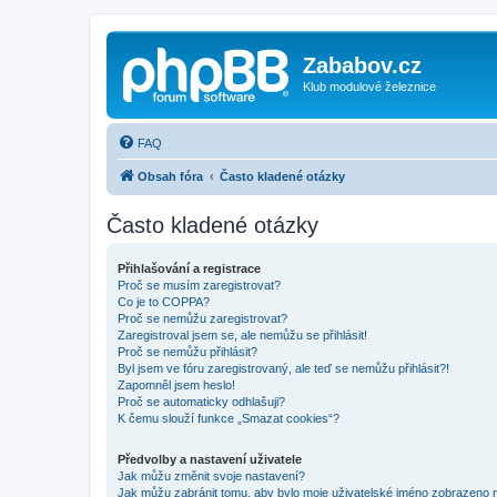
Zababov.cz
Klub modulové železnice
FAQ
Obsah fóra
Často kladené otázky
Často kladené otázky
Přihlašování a registrace
Proč se musím zaregistrovat?
Co je to COPPA?
Proč se nemůžu zaregistrovat?
Zaregistroval jsem se, ale nemůžu se přihlásit!
Proč se nemůžu přihlásit?
Byl jsem ve fóru zaregistrovaný, ale teď se nemůžu přihlásit?!
Zapomněl jsem heslo!
Proč se automaticky odhlašuji?
K čemu slouží funkce „Smazat cookies“?
Předvolby a nastavení uživatele
Jak můžu změnit svoje nastavení?
Jak můžu zabránit tomu, aby bylo moje uživatelské jméno zobrazeno 