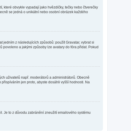
í, které obvykle vypadají jako hvězdičky, tečky nebo čtverečky
 a obecně se jedná o unikátní nebo osobní obrázek každého
t jedním z následujících způsobů: použít Gravatar, vybrat si
tarů povoleno a jakými způsoby lze avatary do fóra přidat. Pokud
itých uživatelů např. moderátorů a administrátorů. Obecně
přispíváním jen proto, abyste dosáhli vyšší hodnosti. Na
olil. Je to z důvodu zabránění zneužití emailového systému