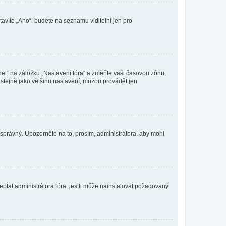
tavíte „Ano“, budete na seznamu viditelní jen pro
nel“ na záložku „Nastavení fóra“ a změňte vaši časovou zónu,
stejně jako většinu nastavení, můžou provádět jen
nesprávný. Upozorněte na to, prosím, administrátora, aby mohl
ptat administrátora fóra, jestli může nainstalovat požadovaný