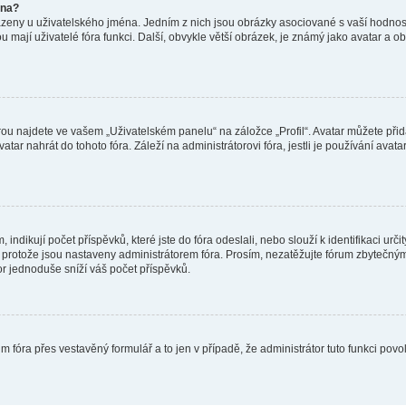
éna?
azeny u uživatelského jména. Jedním z nich jsou obrázky asociované s vaší hodnost
jakou mají uživatelé fóra funkci. Další, obvykle větší obrázek, je známý jako avatar
ou najdete ve vašem „Uživatelském panelu“ na záložce „Profil“. Avatar můžete přida
vatar nahrát do tohoto fóra. Záleží na administrátorovi fóra, jestli je používání ava
ndikují počet příspěvků, které jste do fóra odeslali, nebo slouží k identifikaci urč
protože jsou nastaveny administrátorem fóra. Prosím, nezatěžujte fórum zbytečným 
or jednoduše sníží váš počet příspěvků.
m fóra přes vestavěný formulář a to jen v případě, že administrátor tuto funkci pov