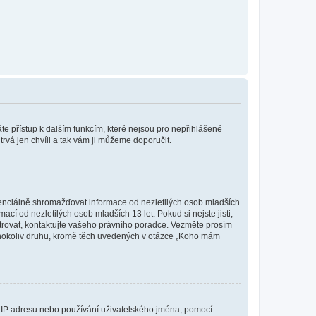
káte přístup k dalším funkcím, které nejsou pro nepřihlášené
trvá jen chvíli a tak vám ji můžeme doporučit.
enciálně shromažďovat informace od nezletilých osob mladších
í od nezletilých osob mladších 13 let. Pokud si nejste jisti,
istrovat, kontaktujte vašeho právního poradce. Vezměte prosím
kéhokoliv druhu, kromě těch uvedených v otázce „Koho mám
ši IP adresu nebo používání uživatelského jména, pomocí