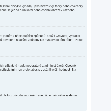
í, které obvykle vypadají jako hvězdičky, tečky nebo čtverečky
 a obecně se jedná o unikátní nebo osobní obrázek každého
t jedním z následujících způsobů: použít Gravatar, vybrat si
tarů povoleno a jakými způsoby lze avatary do fóra přidat. Pokud
itých uživatelů např. moderátorů a administrátorů. Obecně
přispíváním jen proto, abyste dosáhli vyšší hodnosti. Na
olil. Je to z důvodu zabránění zneužití emailového systému