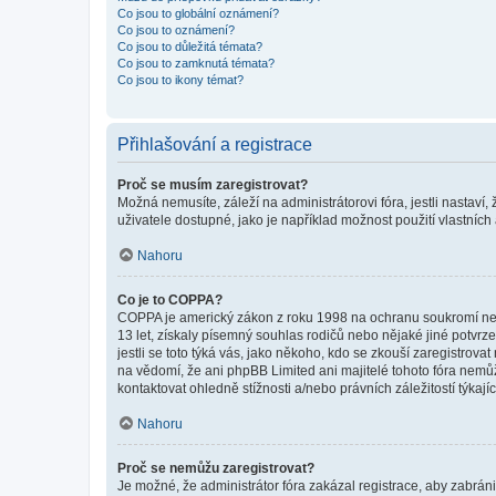
Co jsou to globální oznámení?
Co jsou to oznámení?
Co jsou to důležitá témata?
Co jsou to zamknutá témata?
Co jsou to ikony témat?
Přihlašování a registrace
Proč se musím zaregistrovat?
Možná nemusíte, záleží na administrátorovi fóra, jestli nastaví,
uživatele dostupné, jako je například možnost použití vlastních
Nahoru
Co je to COPPA?
COPPA je americký zákon z roku 1998 na ochranu soukromí nezl
13 let, získaly písemný souhlas rodičů nebo nějaké jiné potvrze
jestli se toto týká vás, jako někoho, kdo se zkouší zaregistro
na vědomí, že ani phpBB Limited ani majitelé tohoto fóra nem
kontaktovat ohledně stížnosti a/nebo právních záležitostí týkajíc
Nahoru
Proč se nemůžu zaregistrovat?
Je možné, že administrátor fóra zakázal registrace, aby zabrán