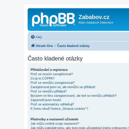
Zababov.cz
Klub modulové železnice
FAQ
Obsah fóra
Často kladené otázky
Často kladené otázky
Přihlašování a registrace
Proč se musím zaregistrovat?
Co je to COPPA?
Proč se nemůžu zaregistrovat?
Zaregistroval jsem se, ale nemůžu se přihlásit!
Proč se nemůžu přihlásit?
Byl jsem ve fóru zaregistrovaný, ale teď se nemůžu přihlásit?!
Zapomněl jsem heslo!
Proč se automaticky odhlašuji?
K čemu slouží funkce „Smazat cookies“?
Předvolby a nastavení uživatele
Jak můžu změnit svoje nastavení?
Jak můžu zabránit tomu, aby bylo moje uživatelské jméno zobrazeno 