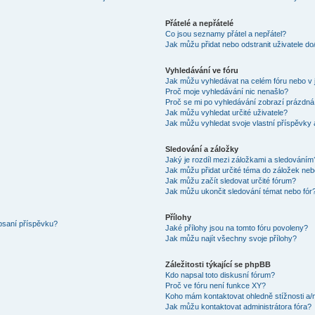
Přátelé a nepřátelé
Co jsou seznamy přátel a nepřátel?
Jak můžu přidat nebo odstranit uživatele d
Vyhledávání ve fóru
Jak můžu vyhledávat na celém fóru nebo v 
Proč moje vyhledávání nic nenašlo?
Proč se mi po vyhledávání zobrazí prázdná
Jak můžu vyhledat určité uživatele?
Jak můžu vyhledat svoje vlastní příspěvky
Sledování a záložky
Jaký je rozdíl mezi záložkami a sledováním
Jak můžu přidat určité téma do záložek neb
Jak můžu začít sledovat určité fórum?
Jak můžu ukončit sledování témat nebo fór
Přílohy
 psaní příspěvku?
Jaké přílohy jsou na tomto fóru povoleny?
Jak můžu najít všechny svoje přílohy?
Záležitosti týkající se phpBB
Kdo napsal toto diskusní fórum?
Proč ve fóru není funkce XY?
Koho mám kontaktovat ohledně stížnosti a/ne
Jak můžu kontaktovat administrátora fóra?