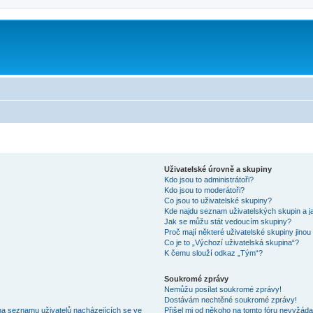
Uživatelské úrovně a skupiny
Kdo jsou to administrátoři?
Kdo jsou to moderátoři?
Co jsou to uživatelské skupiny?
Kde najdu seznam uživatelských skupin a j
Jak se můžu stát vedoucím skupiny?
Proč mají některé uživatelské skupiny jinou
Co je to „Výchozí uživatelská skupina“?
K čemu slouží odkaz „Tým“?
Soukromé zprávy
Nemůžu posílat soukromé zprávy!
Dostávám nechtěné soukromé zprávy!
na seznamu uživatelů nacházejících se ve
Přišel mi od někoho na tomto fóru nevyžáda