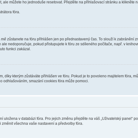
t, ale můžete ho jednoduše resetovat. Přejděte na přihlašovací stránku a klikněte
rátora fóra.
i mě
zůstanete na fóru přihlášen jen po přednastavený čas. To slouží k zabránění zn
se ale nedoporučuje, pokud přistupujete k fóru ze sdíleného počítače, např. v kniho
tuto funkci zakázal.
díky kterým zůstáváte přihlášen ve fóru. Pokud je to povoleno majitelem fóra, můž
nebo odhlašováním, smazání cookies fóra může pomoci.
ení uložena v databázi fóra. Pro jejich změnu přejděte na váš „Uživatelský panel“ p
i změnit všechna vaše nastavení a předvolby fóra.