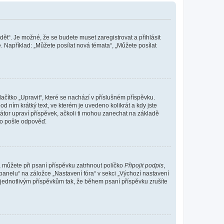
dět“. Je možné, že se budete muset zaregistrovat a přihlásit
 Například: „Můžete posílat nová témata“, „Můžete posílat
čítko „Upravit“, které se nachází v příslušném příspěvku.
 ním krátký text, ve kterém je uvedeno kolikrát a kdy jste
átor upraví příspěvek, ačkoli ti mohou zanechat na základě
do pošle odpověď.
e, můžete při psaní příspěvku zatrhnout políčko
Připojit podpis
,
anelu“ na záložce „Nastavení fóra“ v sekci „Výchozí nastavení
 jednotlivým příspěvkům tak, že během psaní příspěvku zrušíte