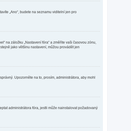
tavíte „Ano“, budete na seznamu viditelní jen pro
nel“ na záložku „Nastavení fóra“ a změňte vaši časovou zónu,
stejně jako většinu nastavení, můžou provádět jen
nesprávný. Upozorněte na to, prosím, administrátora, aby mohl
ptat administrátora fóra, jestli může nainstalovat požadovaný