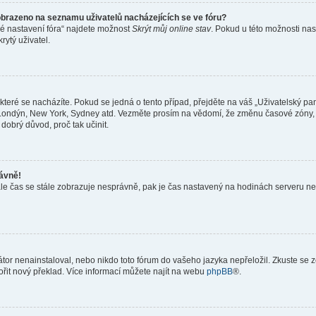
obrazeno na seznamu uživatelů nacházejících se ve fóru?
né nastavení fóra“ najdete možnost
Skrýt můj online stav
. Pokud u této možnosti nas
rytý uživatel.
teré se nacházíte. Pokud se jedná o tento případ, přejděte na váš „Uživatelský pa
a, Londýn, New York, Sydney atd. Vezměte prosím na vědomí, že změnu časové zóny, 
 dobrý důvod, proč tak učinit.
rávně!
ě, ale čas se stále zobrazuje nesprávně, pak je čas nastavený na hodinách serveru 
or nenainstaloval, nebo nikdo toto fórum do vašeho jazyka nepřeložil. Zkuste se ze
ořit nový překlad. Více informací můžete najít na webu
phpBB
®.