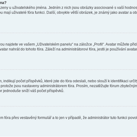
éna?
azeny u uživatelského jména. Jedním z nich jsou obrázky asociované s vaší hodnost
jakou mají uživatelé fóra funkci. Další, obvykle větší obrázek, je známý jako avatar
ou najdete ve vašem „Uživatelském panelu“ na záložce „Profil“. Avatar můžete přida
vatar nahrát do tohoto fóra. Záleží na administrátorovi fóra, jestli je používání ava
ndikují počet příspěvků, které jste do fóra odeslali, nebo slouží k identifikaci urč
protože jsou nastaveny administrátorem fóra. Prosím, nezatěžujte fórum zbytečným 
or jednoduše sníží váš počet příspěvků.
m fóra přes vestavěný formulář a to jen v případě, že administrátor tuto funkci pov