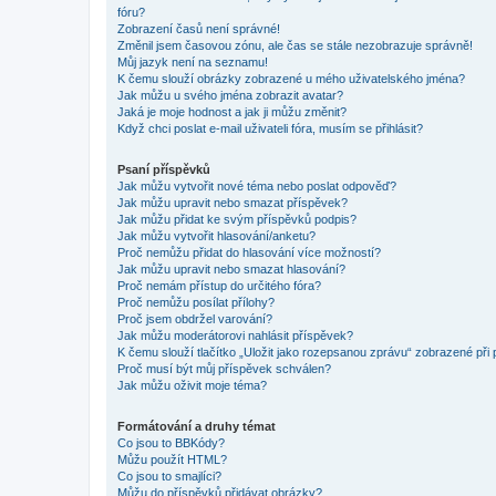
fóru?
Zobrazení časů není správné!
Změnil jsem časovou zónu, ale čas se stále nezobrazuje správně!
Můj jazyk není na seznamu!
K čemu slouží obrázky zobrazené u mého uživatelského jména?
Jak můžu u svého jména zobrazit avatar?
Jaká je moje hodnost a jak ji můžu změnit?
Když chci poslat e-mail uživateli fóra, musím se přihlásit?
Psaní příspěvků
Jak můžu vytvořit nové téma nebo poslat odpověď?
Jak můžu upravit nebo smazat příspěvek?
Jak můžu přidat ke svým příspěvků podpis?
Jak můžu vytvořit hlasování/anketu?
Proč nemůžu přidat do hlasování více možností?
Jak můžu upravit nebo smazat hlasování?
Proč nemám přístup do určitého fóra?
Proč nemůžu posílat přílohy?
Proč jsem obdržel varování?
Jak můžu moderátorovi nahlásit příspěvek?
K čemu slouží tlačítko „Uložit jako rozepsanou zprávu“ zobrazené při
Proč musí být můj příspěvek schválen?
Jak můžu oživit moje téma?
Formátování a druhy témat
Co jsou to BBKódy?
Můžu použít HTML?
Co jsou to smajlíci?
Můžu do příspěvků přidávat obrázky?