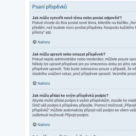
Psaní příspěvků
Jak můžu vytvořit nové téma nebo poslat odpověď?
Pokud chcete do fóra poslat nové téma, klikněte na tlačítko „No
předtím, než budete moci posílat příspěvky. Naspodu každého fó
přílohy“ atd.
Nahoru
Jak můžu upravit nebo smazat příspěvek?
Pokud nejste administrátor nebo moderátor, můžete pouze upravo
Někdy lze upravit příspěvek jen po omezenou dobu po jeho odesl
příspěvek upravili. Toto bude zobrazeno pouze v případě, že n
vlastního uvážení vzkaz, proč příspěvek upravili. Vezměte pr
Nahoru
Jak můžu přidat ke svým příspěvků podpis?
Abyste mohli přidat podpis k vašim příspěvkům, musíte ho nejdří
čímž váš podpis k příspěvku připojíte. Pomocí možnosti „Připo
příspěvků“ můžete automaticky připojit váš podpis ke všem vaš
zaškrtnutí možnosti
Připojit podpis
.
Nahoru