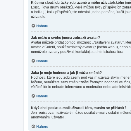
K čemu slouží obrázky zobrazené u mého uživatelského jm
Existují dva druhy obrázků, které můžou být v příspěvcích zobr
a indikují, kolik příspěvků jste odeslali, nebo pomáhají určit 
uživatele.
Nahoru
Jak můžu u svého jména zobrazit avatar?
Avatar můžete přidat pomocí možnosti „Nastavení avataru“, kter
avatar v Galerii, použít vzdálený avatar (z jiného webu), nebo a
nemůžete avatary používat, kontaktujte administrátora fóra.
Nahoru
Jaká je moje hodnost a jak ji můžu změnit?
Hodnosti, které jsou zobrazeny pod vaším uživatelským jménem, i
řečeno, nemůžete sami změnit znění žádných hodností ve fóru, 
většině fór to nebude tolerováno a moderátor nebo administrát
Nahoru
Když chci poslat e-mail uživateli fóra, musím se přihlásit?
Jen registrovaní uživatelé můžou posílat e-maily ostatním členů
anonymními uživateli.
Nahoru