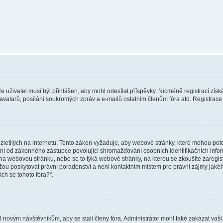
 že uživatel musí být přihlášen, aby mohl odesílat příspěvky. Nicméně registrací zís
 avatarů, posílání soukromých zpráv a e-mailů ostatním členům fóra atd. Registrace 
etilých na internetu. Tento zákon vyžaduje, aby webové stránky, které mohou pot
ní od zákonného zástupce povolující shromažďování osobních identifikačních informac
vat na webovou stránku, nebo se to týká webové stránky, na kterou se zkoušíte zareg
ůžou poskytovat právní poradenství a není kontaktním místem pro právní zájmy ja
ích se tohoto fóra?“.
il novým návštěvníkům, aby se stali členy fóra. Administrátor mohl také zakázat va