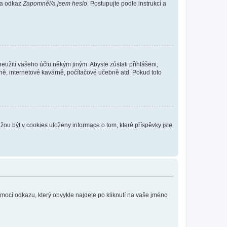
 na odkaz
Zapomněl/a jsem heslo
. Postupujte podle instrukcí a
eužití vašeho účtu někým jiným. Abyste zůstali přihlášeni,
vně, internetové kavárně, počítačové učebně atd. Pokud toto
ou být v cookies uloženy informace o tom, které příspěvky jste
omocí odkazu, který obvykle najdete po kliknutí na vaše jméno