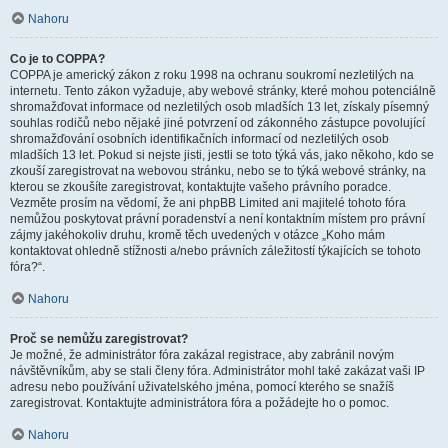
Nahoru
Co je to COPPA?
COPPA je americký zákon z roku 1998 na ochranu soukromí nezletilých na
internetu. Tento zákon vyžaduje, aby webové stránky, které mohou potenciálně
shromažďovat informace od nezletilých osob mladších 13 let, získaly písemný
souhlas rodičů nebo nějaké jiné potvrzení od zákonného zástupce povolující
shromažďování osobních identifikačních informací od nezletilých osob
mladších 13 let. Pokud si nejste jisti, jestli se toto týká vás, jako někoho, kdo se
zkouší zaregistrovat na webovou stránku, nebo se to týká webové stránky, na
kterou se zkoušíte zaregistrovat, kontaktujte vašeho právního poradce.
Vezměte prosím na vědomí, že ani phpBB Limited ani majitelé tohoto fóra
nemůžou poskytovat právní poradenství a není kontaktním místem pro právní
zájmy jakéhokoliv druhu, kromě těch uvedených v otázce „Koho mám
kontaktovat ohledně stížnosti a/nebo právních záležitostí týkajících se tohoto
fóra?“.
Nahoru
Proč se nemůžu zaregistrovat?
Je možné, že administrátor fóra zakázal registrace, aby zabránil novým
návštěvníkům, aby se stali členy fóra. Administrátor mohl také zakázat vaši IP
adresu nebo používání uživatelského jména, pomocí kterého se snažíš
zaregistrovat. Kontaktujte administrátora fóra a požádejte ho o pomoc.
Nahoru