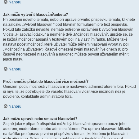
Nahoru
Jak můžu vytvořit hlasování/anketu?
Při posílání nového tématu, nebo při úpravě prvního příspěvku tématu, klikněte
na záložku „Vytvořit hlasování“ pod hlavním formulářem pro text příspěvku.
Pokud tuto záložku nevidíte, nemáte potřebné oprávnění k vytvoření hlasování.
Vložte „Hlasovací otázku“ a nejméně dvě „Možnosti hlasování“, ujistěte se, že
je každá možnost napsaná v textovém poli na vlastním řádku. Můžete také
nastavit počet možností, které uživatel může během hlasování vybrat (v poli
„Možností na uživatele“), časové omezení trvání hlasování ve dnech (0 pro
časově neomezené hlasování) a nakonec můžete povolit uživatelům měnit
jejich hlasy.
Nahoru
Proč nemůžu přidat do hlasování více možností?
Omezení počtu možností v hlasování je nastaveno administrátorem fóra. Pokud
si myslíte, že potřebujete do vašeho hlasování vložit více možností než je
povoleno, kontaktujte administrátora fóra.
Nahoru
Jak můžu upravit nebo smazat hlasování?
Stejně jako v případě příspěvků může být hlasování upraveno pouze jeho
autorem, moderátorem nebo administrátorem. Pro úpravu hlasování klikněte
na tlačítko pro úpravu prvního příspěvku v tématu, ke kterému je hlasování
vždy připojeno. Pokud zatím nikdo nehlasoval, uživatelé můžou smazat