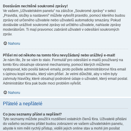
Dostávám nechtěné soukromé zprávy!
Ve vašem „Uživatelském panelu“ na záložce „Soukromé zprávy“ v sekci
„Pravidla, složky a nastavení“ můžete vytvořit pravidlo, pomocí kterého budou
zprávy od určeného uživatele nebo uživatelů automaticky smazány. Pokud
dostáváte urážlivé soukromé zprávy od určitého uživatele, nahlaste zprávy
moderátorům. Ti mají pravomoc zabránit uživateli v odesílání soukromých
zpráv.
Nahoru
Přišel mi od někoho na tomto fóru nevyžádaný nebo urážlivý e-mail!
Je nám líto, že se vám to stalo. Formulář pro odesílání e-mailů používaný na
tomto fóru obsahuje obranné mechanismy, pomocí kterých můžeme
vystopovat, kdo posílá takové emaily, proto pošlete administrátorovi fóra email
s úplnou kopií emailu, který vám přišel. Je velmi důležité, aby v něm byly
zahrnuty hlavičky, které obsahují podrobné údaje o uživateli, který email poslal.
Administrátor fóra pak bude moci problém vyřešit.
Nahoru
Přátelé a nepřátelé
Co jsou seznamy přátel a nepřátel?
Tyto seznamy můžete použít k rozdělení ostatních členů fóra. Uživatelé přidáni
do vašeho seznamu přátel budou zobrazeni ve vašem uživatelském panelu,
abyste k nim měli rychlý přístup, viděli jejich online stav a mohli jim posílat