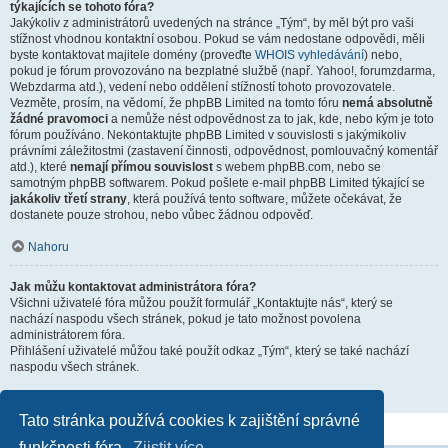
týkajících se tohoto fóra?
Jakýkoliv z administrátorů uvedených na stránce „Tým“, by měl být pro vaši
stížnost vhodnou kontaktní osobou. Pokud se vám nedostane odpovědi, měli
byste kontaktovat majitele domény (proveďte
WHOIS vyhledávání
) nebo,
pokud je fórum provozováno na bezplatné službě (např. Yahoo!, forumzdarma,
Webzdarma atd.), vedení nebo oddělení stížností tohoto provozovatele.
Vezměte, prosím, na vědomí, že phpBB Limited na tomto fóru
nemá absolutně
žádné pravomoci
a nemůže nést odpovědnost za to jak, kde, nebo kým je toto
fórum používáno. Nekontaktujte phpBB Limited v souvislosti s jakýmikoliv
právními záležitostmi (zastavení činnosti, odpovědnost, pomlouvačný komentář
atd.), které
nemají přímou souvislost
s webem phpBB.com, nebo se
samotným phpBB softwarem. Pokud pošlete e-mail phpBB Limited týkající se
jakákoliv třetí strany
, která používá tento software, můžete očekávat, že
dostanete pouze strohou, nebo vůbec žádnou odpověď.
Nahoru
Jak můžu kontaktovat administrátora fóra?
Všichni uživatelé fóra můžou použít formulář „Kontaktujte nás“, který se
nachází naspodu všech stránek, pokud je tato možnost povolena
administrátorem fóra.
Přihlášení uživatelé můžou také použít odkaz „Tým“, který se také nachází
naspodu všech stránek.
Nahoru
Tato stránka používá cookies k zajištění správné
funkčnosti fóra.
Zjistit více