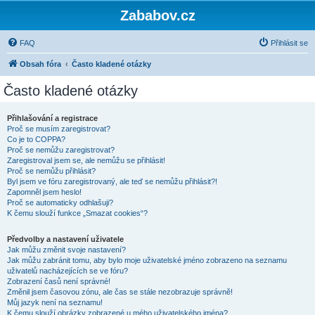
Zababov.cz
FAQ
Přihlásit se
Obsah fóra
Často kladené otázky
Často kladené otázky
Přihlašování a registrace
Proč se musím zaregistrovat?
Co je to COPPA?
Proč se nemůžu zaregistrovat?
Zaregistroval jsem se, ale nemůžu se přihlásit!
Proč se nemůžu přihlásit?
Byl jsem ve fóru zaregistrovaný, ale teď se nemůžu přihlásit?!
Zapomněl jsem heslo!
Proč se automaticky odhlašuji?
K čemu slouží funkce „Smazat cookies“?
Předvolby a nastavení uživatele
Jak můžu změnit svoje nastavení?
Jak můžu zabránit tomu, aby bylo moje uživatelské jméno zobrazeno na seznamu
uživatelů nacházejících se ve fóru?
Zobrazení časů není správné!
Změnil jsem časovou zónu, ale čas se stále nezobrazuje správně!
Můj jazyk není na seznamu!
K čemu slouží obrázky zobrazené u mého uživatelského jména?