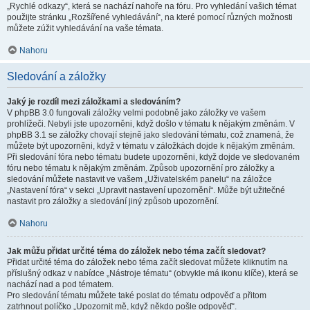
„Rychlé odkazy“, která se nachází nahoře na fóru. Pro vyhledání vašich témat
použijte stránku „Rozšířené vyhledávání“, na které pomocí různých možnosti
můžete zúžit vyhledávání na vaše témata.
Nahoru
Sledování a záložky
Jaký je rozdíl mezi záložkami a sledováním?
V phpBB 3.0 fungovali záložky velmi podobně jako záložky ve vašem
prohlížeči. Nebyli jste upozorněni, když došlo v tématu k nějakým změnám. V
phpBB 3.1 se záložky chovají stejně jako sledování tématu, což znamená, že
můžete být upozorněni, když v tématu v záložkách dojde k nějakým změnám.
Při sledování fóra nebo tématu budete upozorněni, když dojde ve sledovaném
fóru nebo tématu k nějakým změnám. Způsob upozornění pro záložky a
sledování můžete nastavit ve vašem „Uživatelském panelu“ na záložce
„Nastavení fóra“ v sekci „Upravit nastavení upozornění“. Může být užitečné
nastavit pro záložky a sledování jiný způsob upozornění.
Nahoru
Jak můžu přidat určité téma do záložek nebo téma začít sledovat?
Přidat určité téma do záložek nebo téma začít sledovat můžete kliknutím na
příslušný odkaz v nabídce „Nástroje tématu“ (obvykle má ikonu klíče), která se
nachází nad a pod tématem.
Pro sledování tématu můžete také poslat do tématu odpověď a přitom
zatrhnout políčko „Upozornit mě, když někdo pošle odpověď“.