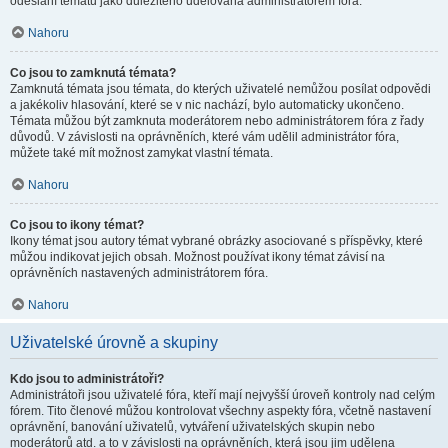
odeslání tématu jako důležitého udělována administrátorem fóra.
Nahoru
Co jsou to zamknutá témata?
Zamknutá témata jsou témata, do kterých uživatelé nemůžou posílat odpovědi
a jakékoliv hlasování, které se v nic nachází, bylo automaticky ukončeno.
Témata můžou být zamknuta moderátorem nebo administrátorem fóra z řady
důvodů. V závislosti na oprávněních, které vám udělil administrátor fóra,
můžete také mít možnost zamykat vlastní témata.
Nahoru
Co jsou to ikony témat?
Ikony témat jsou autory témat vybrané obrázky asociované s příspěvky, které
můžou indikovat jejich obsah. Možnost používat ikony témat závisí na
oprávněních nastavených administrátorem fóra.
Nahoru
Uživatelské úrovně a skupiny
Kdo jsou to administrátoři?
Administrátoři jsou uživatelé fóra, kteří mají nejvyšší úroveň kontroly nad celým
fórem. Tito členové můžou kontrolovat všechny aspekty fóra, včetně nastavení
oprávnění, banování uživatelů, vytváření uživatelských skupin nebo
moderátorů atd. a to v závislosti na oprávněních, která jsou jim udělena