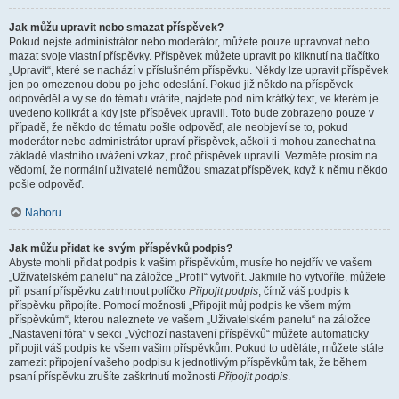
Jak můžu upravit nebo smazat příspěvek?
Pokud nejste administrátor nebo moderátor, můžete pouze upravovat nebo
mazat svoje vlastní příspěvky. Příspěvek můžete upravit po kliknutí na tlačítko
„Upravit“, které se nachází v příslušném příspěvku. Někdy lze upravit příspěvek
jen po omezenou dobu po jeho odeslání. Pokud již někdo na příspěvek
odpověděl a vy se do tématu vrátíte, najdete pod ním krátký text, ve kterém je
uvedeno kolikrát a kdy jste příspěvek upravili. Toto bude zobrazeno pouze v
případě, že někdo do tématu pošle odpověď, ale neobjeví se to, pokud
moderátor nebo administrátor upraví příspěvek, ačkoli ti mohou zanechat na
základě vlastního uvážení vzkaz, proč příspěvek upravili. Vezměte prosím na
vědomí, že normální uživatelé nemůžou smazat příspěvek, když k němu někdo
pošle odpověď.
Nahoru
Jak můžu přidat ke svým příspěvků podpis?
Abyste mohli přidat podpis k vašim příspěvkům, musíte ho nejdřív ve vašem
„Uživatelském panelu“ na záložce „Profil“ vytvořit. Jakmile ho vytvoříte, můžete
při psaní příspěvku zatrhnout políčko
Připojit podpis
, čímž váš podpis k
příspěvku připojíte. Pomocí možnosti „Připojit můj podpis ke všem mým
příspěvkům“, kterou naleznete ve vašem „Uživatelském panelu“ na záložce
„Nastavení fóra“ v sekci „Výchozí nastavení příspěvků“ můžete automaticky
připojit váš podpis ke všem vašim příspěvkům. Pokud to uděláte, můžete stále
zamezit připojení vašeho podpisu k jednotlivým příspěvkům tak, že během
psaní příspěvku zrušíte zaškrtnutí možnosti
Připojit podpis
.