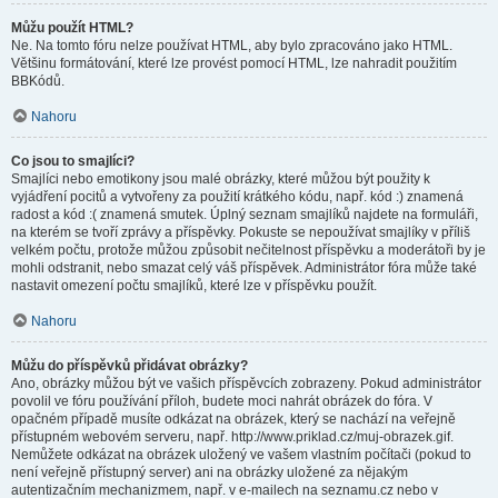
Můžu použít HTML?
Ne. Na tomto fóru nelze používat HTML, aby bylo zpracováno jako HTML.
Většinu formátování, které lze provést pomocí HTML, lze nahradit použitím
BBKódů.
Nahoru
Co jsou to smajlíci?
Smajlíci nebo emotikony jsou malé obrázky, které můžou být použity k
vyjádření pocitů a vytvořeny za použití krátkého kódu, např. kód :) znamená
radost a kód :( znamená smutek. Úplný seznam smajlíků najdete na formuláři,
na kterém se tvoří zprávy a příspěvky. Pokuste se nepoužívat smajlíky v příliš
velkém počtu, protože můžou způsobit nečitelnost příspěvku a moderátoři by je
mohli odstranit, nebo smazat celý váš příspěvek. Administrátor fóra může také
nastavit omezení počtu smajlíků, které lze v příspěvku použít.
Nahoru
Můžu do příspěvků přidávat obrázky?
Ano, obrázky můžou být ve vašich příspěvcích zobrazeny. Pokud administrátor
povolil ve fóru používání příloh, budete moci nahrát obrázek do fóra. V
opačném případě musíte odkázat na obrázek, který se nachází na veřejně
přístupném webovém serveru, např. http://www.priklad.cz/muj-obrazek.gif.
Nemůžete odkázat na obrázek uložený ve vašem vlastním počítači (pokud to
není veřejně přístupný server) ani na obrázky uložené za nějakým
autentizačním mechanizmem, např. v e-mailech na seznamu.cz nebo v