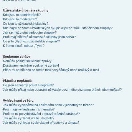
Uživatelské úrovně a skupiny
Kdo jsou to administrátoři?
Kdo jsou to moderátoři?
Co jsou to uživatelské skupiny?
Kde najdu seznam uživatelských skupin a jak se můžu stát členem skupiny?
Jak se můžu stát vedoucím skupiny?
Proč mají některé uživatelské skupiny jinou barvu?
Co je to „Výchozí uživatelská skupina“?
K čemu slouží odkaz „Tým“?
Soukromé zprávy
Nemůžu posílat soukromé zprávy!
Dostávám nechtěné soukromé zprávy!
Přišel mi od někoho na tomto fóru nevyžádaný nebo urážlivý e-mail!
Přátelé a nepřátelé
Co jsou seznamy přátel a nepřátel?
Jak můžu přidat nebo odstranit uživatele do/z mého seznamu přátel nebo nepřátel?
Vyhledávání ve fóru
Jak můžu vyhledávat na celém fóru nebo v jednotlivých fórech?
Proč moje vyhledávání nic nenašlo?
Proč se mi po vyhledávání zobrazí prázdná stránka!?
Jak můžu vyhledat určité uživatele?
Jak můžu vyhledat svoje vlastní příspěvky a témata?