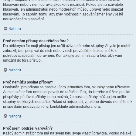
hlasování nebo v něm upravit jakoukoliv možnost. Pokud ale již uživatelé
hlasovali, jen administrátoři nebo moderátoři můžou upravit nebo smazat
hlasování. To zabrání tomu, aby byly možnosti hlasování změněny v ještě
neukončeném hlasování.
Nahoru
Proč nemám přístup do určitého fóra?
Do některých fór mají přístup jen určití uživatelé nebo skupiny. Abyste je mohli
zobrazit, číst, přispívat do nich nebo v nich provádět jiné akce, můžete
potřebovat speciální oprávnění. Kontaktujte administrátora fóra, aby vám
umožnil do fóra přístup.
Nahoru
Proč nemůžu posílat přílohy?
Oprávnění pro přílohy se nastavují pro jednotlivá fóra, skupiny nebo uživatele.
Administrátor fóra nemusel povolit do určitého fóra, do kterého můžete posílat
příspěvky, přidávat přílohy, nebo možná, že posílat přílohy můžou jen určité
skupiny, do kterých nepatříte. Pokud si nejste jisti, z jakého důvodu nemůžete k
příspěvkům přidávat přílohy, kontaktujte administrátora fóra.
Nahoru
Proč jsem obdržel varování?
Každý administrátor fóra má na svém fóru svoje vlastní pravidla. Pokud nějaké