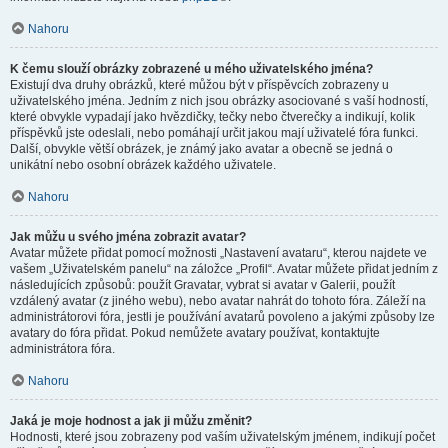
Nahoru
K čemu slouží obrázky zobrazené u mého uživatelského jména?
Existují dva druhy obrázků, které můžou být v příspěvcích zobrazeny u
uživatelského jména. Jedním z nich jsou obrázky asociované s vaší hodností,
které obvykle vypadají jako hvězdičky, tečky nebo čtverečky a indikují, kolik
příspěvků jste odeslali, nebo pomáhají určit jakou mají uživatelé fóra funkci.
Další, obvykle větší obrázek, je známý jako avatar a obecně se jedná o
unikátní nebo osobní obrázek každého uživatele.
Nahoru
Jak můžu u svého jména zobrazit avatar?
Avatar můžete přidat pomocí možnosti „Nastavení avataru“, kterou najdete ve
vašem „Uživatelském panelu“ na záložce „Profil“. Avatar můžete přidat jedním z
následujících způsobů: použít Gravatar, vybrat si avatar v Galerii, použít
vzdálený avatar (z jiného webu), nebo avatar nahrát do tohoto fóra. Záleží na
administrátorovi fóra, jestli je používání avatarů povoleno a jakými způsoby lze
avatary do fóra přidat. Pokud nemůžete avatary používat, kontaktujte
administrátora fóra.
Nahoru
Jaká je moje hodnost a jak ji můžu změnit?
Hodnosti, které jsou zobrazeny pod vaším uživatelským jménem, indikují počet