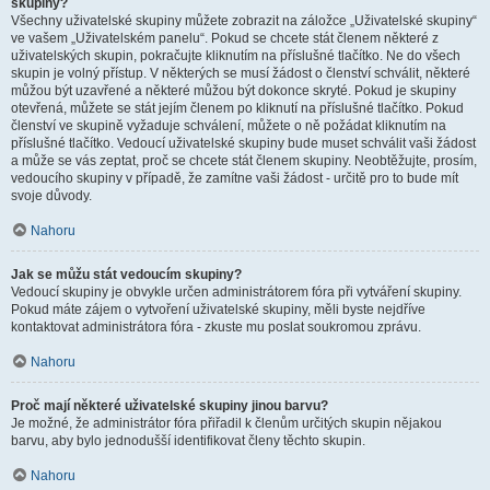
skupiny?
Všechny uživatelské skupiny můžete zobrazit na záložce „Uživatelské skupiny“
ve vašem „Uživatelském panelu“. Pokud se chcete stát členem některé z
uživatelských skupin, pokračujte kliknutím na příslušné tlačítko. Ne do všech
skupin je volný přístup. V některých se musí žádost o členství schválit, některé
můžou být uzavřené a některé můžou být dokonce skryté. Pokud je skupiny
otevřená, můžete se stát jejím členem po kliknutí na příslušné tlačítko. Pokud
členství ve skupině vyžaduje schválení, můžete o ně požádat kliknutím na
příslušné tlačítko. Vedoucí uživatelské skupiny bude muset schválit vaši žádost
a může se vás zeptat, proč se chcete stát členem skupiny. Neobtěžujte, prosím,
vedoucího skupiny v případě, že zamítne vaši žádost - určitě pro to bude mít
svoje důvody.
Nahoru
Jak se můžu stát vedoucím skupiny?
Vedoucí skupiny je obvykle určen administrátorem fóra při vytváření skupiny.
Pokud máte zájem o vytvoření uživatelské skupiny, měli byste nejdříve
kontaktovat administrátora fóra - zkuste mu poslat soukromou zprávu.
Nahoru
Proč mají některé uživatelské skupiny jinou barvu?
Je možné, že administrátor fóra přiřadil k členům určitých skupin nějakou
barvu, aby bylo jednodušší identifikovat členy těchto skupin.
Nahoru