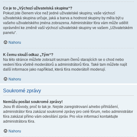
Co je to „Výchozí uživatelská skupina“?
Pokud jste členem více než jedné uživatelské skupiny, vaše výchozí
uživatelská skupina určuje, jaká a barva a hodnost skupiny by měla být u
vašeho uživatelského jména zobrazena. Administrátor fóra vám může udělit
oprávnění ke změně vaší výchozí uživatelské skupiny ve vašem „Uživatelském
panelu“.
Nahoru
K čemu slouží odkaz „Tým“?
Na této stránce můžete zobrazit seznam členů starajících se o chod nebo
vedení fóra včetně moderátorů a administrátorů fóra. Také tam můžete najít
další informace jako například, která fóra moderátoři moderují.
Nahoru
Soukromé zprávy
Nemůžu posílat soukromé zprávy!
Jsou tři důvody, proč to tak je. Nejste zaregistrovaní a/nebo přihlášení,
administrátor fóra zakázal soukromé zprávy pro celé fórum, nebo administrátor
fóra zakázal přímo vám odesílání zpráv. Pro více informací kontaktujte
administrátora fóra.
Nahoru