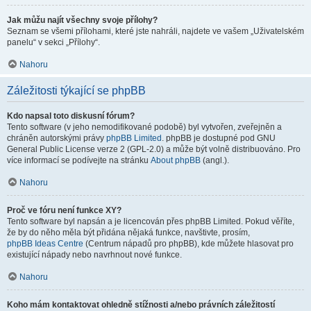
Jak můžu najít všechny svoje přílohy?
Seznam se všemi přílohami, které jste nahráli, najdete ve vašem „Uživatelském
panelu“ v sekci „Přílohy“.
Nahoru
Záležitosti týkající se phpBB
Kdo napsal toto diskusní fórum?
Tento software (v jeho nemodifikované podobě) byl vytvořen, zveřejněn a
chráněn autorskými právy
phpBB Limited
. phpBB je dostupné pod GNU
General Public License verze 2 (GPL-2.0) a může být volně distribuováno. Pro
více informací se podívejte na stránku
About phpBB
(angl.).
Nahoru
Proč ve fóru není funkce XY?
Tento software byl napsán a je licencován přes phpBB Limited. Pokud věříte,
že by do něho měla být přidána nějaká funkce, navštivte, prosím,
phpBB Ideas Centre
(Centrum nápadů pro phpBB), kde můžete hlasovat pro
existující nápady nebo navrhnout nové funkce.
Nahoru
Koho mám kontaktovat ohledně stížnosti a/nebo právních záležitostí