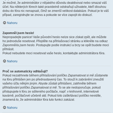
Je možné, že administrátor z nějakého důvodu deaktivoval nebo smazal váš
účet. Na některých fórech také pravidelně odstraňují uživatele, kteří dlouhou
dobu do fóra nic nenapsali, čímž se zmenší velikost databáze. Pokud je to váš
případ, zaregistrujte se znovu a pokuste se více zapojit do diskuzí.
Nahoru
Zapomněl jsem heslo!
Nepropadejte panice! Vaše původní heslo nelze sice získat zpět, ale můžete
ho jednoduše resetovat. Přejděte na přihlašovací stránku a klikněte na odkaz
Zapomněl/a jsem heslo
. Postupujte podle instrukcí a brzy se opět budete moci
přihlásit.
Pokud nebudete moci resetovat vaše heslo, kontaktujte administrátora fóra.
Nahoru
Proč se automaticky odhlašuji?
Pokud nezatrhnete během přihlašování políčko
Zapamatovat si mě
zůstanete
na fóru přihlášen jen po přednastavený čas. To slouží k zabránění zneužití
vašeho účtu někým jiným. Abyste zůstali přihlášeni, zatrhněte během
přihlašování políčko
Zapamatovat si mě
. To se ale nedoporučuje, pokud
přistupujete k fóru ze sdíleného počítače, např. v knihovně, internetové
kavárně, počítačové učebně atd. Pokud toto zaškrtávací políčko nevidíte,
znamená to, že administrátor fóra tuto funkci zakázal.
Nahoru