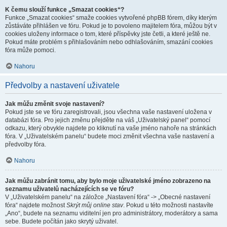
K čemu slouží funkce „Smazat cookies“?
Funkce „Smazat cookies“ smaže cookies vytvořené phpBB fórem, díky kterým
zůstáváte přihlášen ve fóru. Pokud je to povoleno majitelem fóra, můžou být v
cookies uloženy informace o tom, které příspěvky jste četli, a které ještě ne.
Pokud máte problém s přihlašováním nebo odhlašováním, smazání cookies
fóra může pomoci.
Nahoru
Předvolby a nastavení uživatele
Jak můžu změnit svoje nastavení?
Pokud jste se ve fóru zaregistrovali, jsou všechna vaše nastavení uložena v
databázi fóra. Pro jejich změnu přejděte na váš „Uživatelský panel“ pomocí
odkazu, který obvykle najdete po kliknutí na vaše jméno nahoře na stránkách
fóra. V „Uživatelském panelu“ budete moci změnit všechna vaše nastavení a
předvolby fóra.
Nahoru
Jak můžu zabránit tomu, aby bylo moje uživatelské jméno zobrazeno na
seznamu uživatelů nacházejících se ve fóru?
V „Uživatelském panelu“ na záložce „Nastavení fóra“ -> „Obecné nastavení
fóra“ najdete možnost
Skrýt můj online stav
. Pokud u této možnosti nastavíte
„Ano“, budete na seznamu viditelní jen pro administrátory, moderátory a sama
sebe. Budete počítán jako skrytý uživatel.