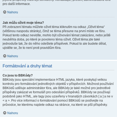
pro další informace.
Nahoru
Jak můžu oživit moje téma?
Při zobrazení tématu můžete oživit téma kliknutím na odkaz „Oživit téma“
(většinou naspodu stránky), čímž se téma přesune na první místo ve fóru.
Pokud tento odkaz nevidíte, mohlo být oživování témat zakázáno, nebo ještě
neuběhla doba, po které je povoleno téma oživit. Oživit téma jde také
jednoduše tak, že do něho odešlete příspěvek. Pokud to ale budete dělat,
ujistěte se, že to není proti pravidlům fóra.
Nahoru
Formátování a druhy témat
Co jsou to BBKódy?
BBKódy jsou speciální implementace HTML jazyka, které poskytují velkou
kontrolu pro formátování jednotlivých objektů v příspěvcích. Možnost používání
BBKódů uděluje administrátor fóra, ale BBKódy je také možné pro jednotlivé
příspěvky zakázat ve formuláři pro odesílání příspěvků. BBKódy se používají
podobně jako HTML, ale tagy jsou uzavřeny v hranatých závorkách [ a ] a ne v
< a >. Pro více informací o formátování pomocí BBKódů se podívejte na
průvodce, ke kterému najdete odkaz na stránce, na které se píší příspěvky.
Nahoru