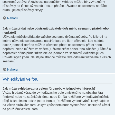
soukromé zprávy. V závislosti na použitém vzhledu můžou být zvýrazněny i
příspěvky od těchto uživatelů. Pokud přidáte uživatele do seznamu nepřátel,
budou jejich příspěvky skryty.
Nahoru
Jak můžu přidat nebo odstranit uživatele do/z mého seznamu přátel nebo
nepřátel?
Uživatele můžete přidat do vašeho seznamu dvěma způsoby. Po kliknutí na
jméno uživatele se dostanete na stránku s profilem uživatele, kde najdete
odkaz, pomocí kterého můžete uživatele přidat do seznamu přátel nebo
nepřátel. Nebo můžete ve vašem „Uživatelském panelu“ na záložce „Přátelé a
nepřátelé“ přímo přidat uživatele do jednoho ze seznamů vložením jejich
uživatelských jmen. Na stejné stránce můžete také odstranit uživatele z vašich
seznamů.
Nahoru
Vyhledávání ve fóru
Jak můžu vyhledávat na celém fóru nebo v jednotlivých fórech?
Vložte hledaný výraz do vyhledávacího pole umístěného na obsahu fóra
(indexu) nebo na stránkách témat nebo fór. Na rozšířené vyhledávání můžete
přejít kliknutím na odkaz (nebo ikonu) „Rozšířené vyhledávání“, který najdete
na všech stránkách fóra. Jakým způsobem bude vyhledávání dostupné závisí
na použitém vzhledu fóra.