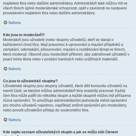
majitelem fóra nebo dalšími administrátory. Administrátoři také můžou mít ve
všech fórech úplné moderátorské schopnosti, opět v závislosti na nastavení
provedeném majitelem fóra nebo dalšími administrátory.
Nahoru
Kdo jsou to moderátoři?
Moderátoři jsou uživatelé (nebo skupiny uživatelů), kteří se starají o
každodenní chod fóra. Mají pravomoc k upravování a mazání příspěvků a
zamykání, odemykání, přesunování, mazání a rozdělování témat ve fórech,
která moderují. Obecně jsou moderátoři přítomni, aby zabraňovali uživatelů v
psaní mimo téma nebo v posílání hanlivých nebo urážlivých materiálů.
Nahoru
Co jsou to uživatelské skupiny?
Uživatelské skupiny jsou skupiny uživatelů, které dělí komunitu uživatelů na
menší části, se kterými můžou administrátoři fóra snadněji pracovat. Každý
člen fóra může patřit do několika skupin a každé skupině můžou být přiřazena
různá oprávnění. To umožňuje administrátorům jednoduše měnit oprávnění
pro mnoho uživatelů najednou, například změnit oprávnění pro moderátory,
nebo povolit uživatelům přístup do soukromého fóra.
Nahoru
Kde najdu seznam uživatelských skupin a jak se můžu stát členem