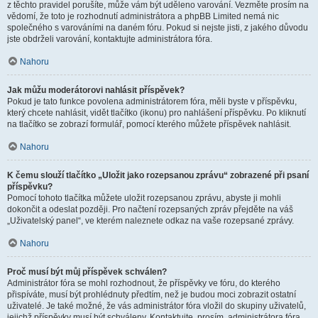
z těchto pravidel porušíte, může vám být uděleno varování. Vezměte prosím na
vědomí, že toto je rozhodnutí administrátora a phpBB Limited nemá nic
společného s varováními na daném fóru. Pokud si nejste jisti, z jakého důvodu
jste obdrželi varování, kontaktujte administrátora fóra.
Nahoru
Jak můžu moderátorovi nahlásit příspěvek?
Pokud je tato funkce povolena administrátorem fóra, měli byste v příspěvku,
který chcete nahlásit, vidět tlačítko (ikonu) pro nahlášení příspěvku. Po kliknutí
na tlačítko se zobrazí formulář, pomocí kterého můžete příspěvek nahlásit.
Nahoru
K čemu slouží tlačítko „Uložit jako rozepsanou zprávu“ zobrazené při psaní
příspěvku?
Pomocí tohoto tlačítka můžete uložit rozepsanou zprávu, abyste ji mohli
dokončit a odeslat později. Pro načtení rozepsaných zpráv přejděte na váš
„Uživatelský panel“, ve kterém naleznete odkaz na vaše rozepsané zprávy.
Nahoru
Proč musí být můj příspěvek schválen?
Administrátor fóra se mohl rozhodnout, že příspěvky ve fóru, do kterého
přispíváte, musí být prohlédnuty předtím, než je budou moci zobrazit ostatní
uživatelé. Je také možné, že vás administrátor fóra vložil do skupiny uživatelů,
jejichž příspěvky musí být schváleny. Kontaktujte, prosím, administrátora fóra