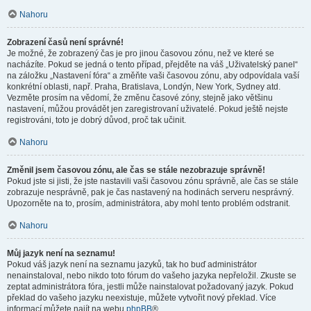
Nahoru
Zobrazení časů není správné!
Je možné, že zobrazený čas je pro jinou časovou zónu, než ve které se
nacházíte. Pokud se jedná o tento případ, přejděte na váš „Uživatelský panel“
na záložku „Nastavení fóra“ a změňte vaši časovou zónu, aby odpovídala vaší
konkrétní oblasti, např. Praha, Bratislava, Londýn, New York, Sydney atd.
Vezměte prosím na vědomí, že změnu časové zóny, stejně jako většinu
nastavení, můžou provádět jen zaregistrovaní uživatelé. Pokud ještě nejste
registrováni, toto je dobrý důvod, proč tak učinit.
Nahoru
Změnil jsem časovou zónu, ale čas se stále nezobrazuje správně!
Pokud jste si jisti, že jste nastavili vaši časovou zónu správně, ale čas se stále
zobrazuje nesprávně, pak je čas nastavený na hodinách serveru nesprávný.
Upozorněte na to, prosím, administrátora, aby mohl tento problém odstranit.
Nahoru
Můj jazyk není na seznamu!
Pokud váš jazyk není na seznamu jazyků, tak ho buď administrátor
nenainstaloval, nebo nikdo toto fórum do vašeho jazyka nepřeložil. Zkuste se
zeptat administrátora fóra, jestli může nainstalovat požadovaný jazyk. Pokud
překlad do vašeho jazyku neexistuje, můžete vytvořit nový překlad. Více
informací můžete najít na webu
phpBB
®.