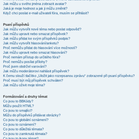
Jak můžu u svého jména zobrazit avatar?
Jaká je moje hodnost a jak ji můžu změnit?
Když chci poslat e-mail uživateli fóra, musím se přihlásit?
Psaní příspěvků
Jak můžu vytvořit nové téma nebo poslat odpověď?
Jak můžu upravit nebo smazat příspěvek?
Jak můžu přidat ke svým příspěvků podpis?
Jak můžu vytvořit hlasování/anketu?
Proč nemůžu přidat do hlasování více možností?
Jak můžu upravit nebo smazat hlasování?
Proč nemám přístup do určitého fóra?
Proč nemůžu posílat přílohy?
Proč jsem obdržel varování?
Jak můžu moderátorovi nahlásit příspěvek?
K čemu slouží tlačítko „Uložit jako rozepsanou zprávu“ zobrazené při psaní příspěvku?
Proč musí být můj příspěvek schválen?
Jak můžu oživit moje téma?
Formátování a druhy témat
Co jsou to BBKódy?
Můžu použít HTML?
Co jsou to smajlíci?
Můžu do příspěvků přidávat obrázky?
Co jsou to globální oznámení?
Co jsou to oznámení?
Co jsou to důležitá témata?
Co jsou to zamknutá témata?
Co jsou to ikony témat?