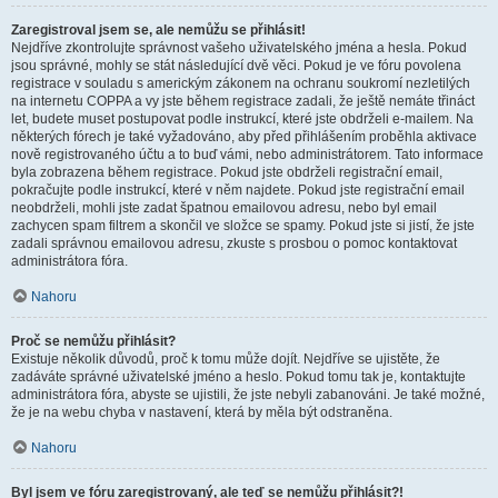
Zaregistroval jsem se, ale nemůžu se přihlásit!
Nejdříve zkontrolujte správnost vašeho uživatelského jména a hesla. Pokud
jsou správné, mohly se stát následující dvě věci. Pokud je ve fóru povolena
registrace v souladu s americkým zákonem na ochranu soukromí nezletilých
na internetu COPPA a vy jste během registrace zadali, že ještě nemáte třináct
let, budete muset postupovat podle instrukcí, které jste obdrželi e-mailem. Na
některých fórech je také vyžadováno, aby před přihlášením proběhla aktivace
nově registrovaného účtu a to buď vámi, nebo administrátorem. Tato informace
byla zobrazena během registrace. Pokud jste obdrželi registrační email,
pokračujte podle instrukcí, které v něm najdete. Pokud jste registrační email
neobdrželi, mohli jste zadat špatnou emailovou adresu, nebo byl email
zachycen spam filtrem a skončil ve složce se spamy. Pokud jste si jistí, že jste
zadali správnou emailovou adresu, zkuste s prosbou o pomoc kontaktovat
administrátora fóra.
Nahoru
Proč se nemůžu přihlásit?
Existuje několik důvodů, proč k tomu může dojít. Nejdříve se ujistěte, že
zadáváte správné uživatelské jméno a heslo. Pokud tomu tak je, kontaktujte
administrátora fóra, abyste se ujistili, že jste nebyli zabanováni. Je také možné,
že je na webu chyba v nastavení, která by měla být odstraněna.
Nahoru
Byl jsem ve fóru zaregistrovaný, ale teď se nemůžu přihlásit?!