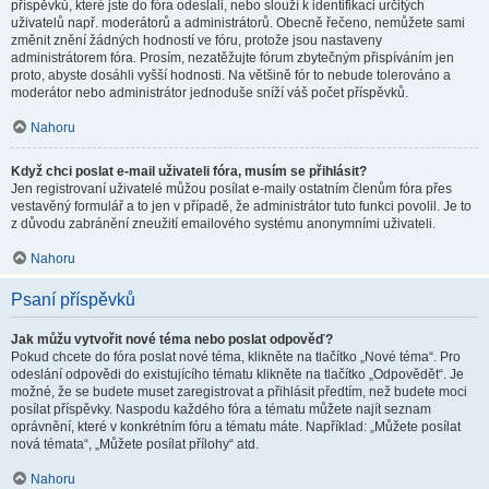
příspěvků, které jste do fóra odeslali, nebo slouží k identifikaci určitých
uživatelů např. moderátorů a administrátorů. Obecně řečeno, nemůžete sami
změnit znění žádných hodností ve fóru, protože jsou nastaveny
administrátorem fóra. Prosím, nezatěžujte fórum zbytečným přispíváním jen
proto, abyste dosáhli vyšší hodnosti. Na většině fór to nebude tolerováno a
moderátor nebo administrátor jednoduše sníží váš počet příspěvků.
Nahoru
Když chci poslat e-mail uživateli fóra, musím se přihlásit?
Jen registrovaní uživatelé můžou posílat e-maily ostatním členům fóra přes
vestavěný formulář a to jen v případě, že administrátor tuto funkci povolil. Je to
z důvodu zabránění zneužití emailového systému anonymními uživateli.
Nahoru
Psaní příspěvků
Jak můžu vytvořit nové téma nebo poslat odpověď?
Pokud chcete do fóra poslat nové téma, klikněte na tlačítko „Nové téma“. Pro
odeslání odpovědi do existujícího tématu klikněte na tlačítko „Odpovědět“. Je
možné, že se budete muset zaregistrovat a přihlásit předtím, než budete moci
posílat příspěvky. Naspodu každého fóra a tématu můžete najít seznam
oprávnění, které v konkrétním fóru a tématu máte. Například: „Můžete posílat
nová témata“, „Můžete posílat přílohy“ atd.
Nahoru