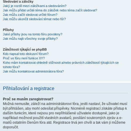
Sledování a záložky
Jaký je rozdíl mezi záložkami a sledováním?
Jak můžu přidat určité téma do záložek nebo téma začít sledovat?
Jak můžu začít sledovat určité fórum?
Jak můžu ukončit sledování témat nebo fór?
Přílohy
Jaké přílohy jsou na tomto fóru povoleny?
Jak můžu najít všechny svoje přílohy?
Záležitosti týkající se phpBB
Kdo napsal toto diskusní fórum?
Proč ve fóru není funkce XY?
Koho mám kontaktovat ohledně stížnosti a/nebo právních záležitostí týkajících se
tohoto fóra?
Jak můžu kontaktovat administrátora fóra?
Přihlašování a registrace
Proč se musím zaregistrovat?
Možná nemusíte, záleží na administrátorovi fóra, jestli nastaví, že uživatel musí
být přihlášen, aby mohl odesílat příspěvky. Nicméně registrací získáte přístup k
dalším funkcím, které nejsou pro nepřihlášené uživatele dostupné, jako je
například možnost použití vlastních avatarů, posílání soukromých zpráv a e-
mailů ostatním členům fóra atd. Registrace trvá jen chvíli a tak vám ji můžeme
doporučit.