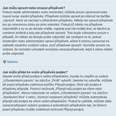
Jak můžu upravit nebo smazat příspěvek?
Pokud nejste administrátor nebo moderátor, můžete pouze upravovat nebo
mazat svoje vlastní příspěvky. Příspěvek můžete upravit po kliknutí na tlačítko
„Upravit“, které se nachází v příslušném příspěvku. Někdy lze upravit příspěvek
jen po omezenou dobu po jeho odeslání. Pokud již někdo na příspěvek
odpověděl a vy se do tématu vrátíte, najdete pod ním krátký text, ve kterém je
uvedeno kolikrát a kdy jste příspěvek upravili. Toto bude zobrazeno pouze v
případě, že někdo do tématu pošle odpověď, ale neobjeví se to, pokud
moderátor nebo administrátor upraví příspěvek, ačkoli ti mohou zanechat na
základě vlastního uvážení vzkaz, proč příspěvek upravili. Vezměte prosím na
vědomí, že normální uživatelé nemůžou smazat příspěvek, když k němu někdo
pošle odpověď.
Nahoru
Jak můžu přidat ke svým příspěvků podpis?
Abyste mohli přidat podpis k vašim příspěvkům, musíte ho nejdřív ve vašem
„Uživatelském panelu“ na záložce „Profil“ vytvořit. Jakmile ho vytvoříte, můžete
při psaní příspěvku zatrhnout políčko
Připojit podpis
, čímž váš podpis k
příspěvku připojíte. Pomocí možnosti „Připojit můj podpis ke všem mým
příspěvkům“, kterou naleznete ve vašem „Uživatelském panelu“ na záložce
„Nastavení fóra“ v sekci „Výchozí nastavení příspěvků“ můžete automaticky
připojit váš podpis ke všem vašim příspěvkům. Pokud to uděláte, můžete stále
zamezit připojení vašeho podpisu k jednotlivým příspěvkům tak, že během
psaní příspěvku zrušíte zaškrtnutí možnosti
Připojit podpis
.