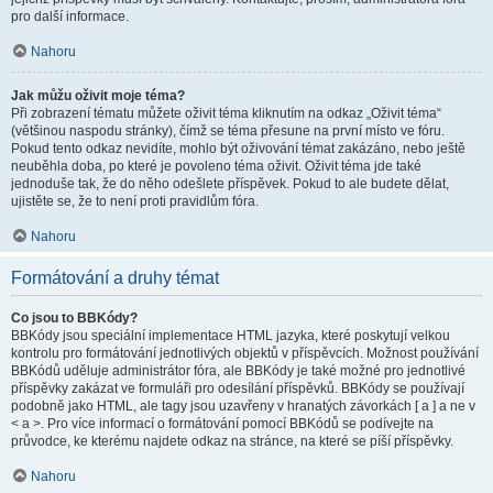
pro další informace.
Nahoru
Jak můžu oživit moje téma?
Při zobrazení tématu můžete oživit téma kliknutím na odkaz „Oživit téma“
(většinou naspodu stránky), čímž se téma přesune na první místo ve fóru.
Pokud tento odkaz nevidíte, mohlo být oživování témat zakázáno, nebo ještě
neuběhla doba, po které je povoleno téma oživit. Oživit téma jde také
jednoduše tak, že do něho odešlete příspěvek. Pokud to ale budete dělat,
ujistěte se, že to není proti pravidlům fóra.
Nahoru
Formátování a druhy témat
Co jsou to BBKódy?
BBKódy jsou speciální implementace HTML jazyka, které poskytují velkou
kontrolu pro formátování jednotlivých objektů v příspěvcích. Možnost používání
BBKódů uděluje administrátor fóra, ale BBKódy je také možné pro jednotlivé
příspěvky zakázat ve formuláři pro odesílání příspěvků. BBKódy se používají
podobně jako HTML, ale tagy jsou uzavřeny v hranatých závorkách [ a ] a ne v
< a >. Pro více informací o formátování pomocí BBKódů se podívejte na
průvodce, ke kterému najdete odkaz na stránce, na které se píší příspěvky.
Nahoru