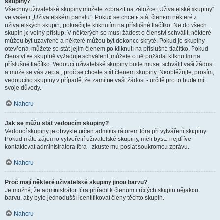
skupiny?
Všechny uživatelské skupiny můžete zobrazit na záložce „Uživatelské skupiny“
ve vašem „Uživatelském panelu“. Pokud se chcete stát členem některé z
uživatelských skupin, pokračujte kliknutím na příslušné tlačítko. Ne do všech
skupin je volný přístup. V některých se musí žádost o členství schválit, některé
můžou být uzavřené a některé můžou být dokonce skryté. Pokud je skupiny
otevřená, můžete se stát jejím členem po kliknutí na příslušné tlačítko. Pokud
členství ve skupině vyžaduje schválení, můžete o ně požádat kliknutím na
příslušné tlačítko. Vedoucí uživatelské skupiny bude muset schválit vaši žádost
a může se vás zeptat, proč se chcete stát členem skupiny. Neobtěžujte, prosím,
vedoucího skupiny v případě, že zamítne vaši žádost - určitě pro to bude mít
svoje důvody.
Nahoru
Jak se můžu stát vedoucím skupiny?
Vedoucí skupiny je obvykle určen administrátorem fóra při vytváření skupiny.
Pokud máte zájem o vytvoření uživatelské skupiny, měli byste nejdříve
kontaktovat administrátora fóra - zkuste mu poslat soukromou zprávu.
Nahoru
Proč mají některé uživatelské skupiny jinou barvu?
Je možné, že administrátor fóra přiřadil k členům určitých skupin nějakou
barvu, aby bylo jednodušší identifikovat členy těchto skupin.
Nahoru