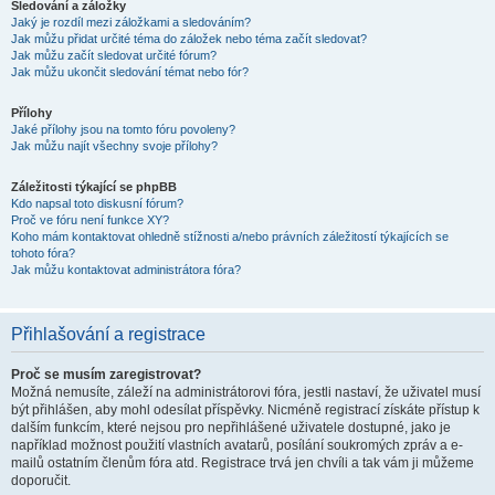
Sledování a záložky
Jaký je rozdíl mezi záložkami a sledováním?
Jak můžu přidat určité téma do záložek nebo téma začít sledovat?
Jak můžu začít sledovat určité fórum?
Jak můžu ukončit sledování témat nebo fór?
Přílohy
Jaké přílohy jsou na tomto fóru povoleny?
Jak můžu najít všechny svoje přílohy?
Záležitosti týkající se phpBB
Kdo napsal toto diskusní fórum?
Proč ve fóru není funkce XY?
Koho mám kontaktovat ohledně stížnosti a/nebo právních záležitostí týkajících se
tohoto fóra?
Jak můžu kontaktovat administrátora fóra?
Přihlašování a registrace
Proč se musím zaregistrovat?
Možná nemusíte, záleží na administrátorovi fóra, jestli nastaví, že uživatel musí
být přihlášen, aby mohl odesílat příspěvky. Nicméně registrací získáte přístup k
dalším funkcím, které nejsou pro nepřihlášené uživatele dostupné, jako je
například možnost použití vlastních avatarů, posílání soukromých zpráv a e-
mailů ostatním členům fóra atd. Registrace trvá jen chvíli a tak vám ji můžeme
doporučit.