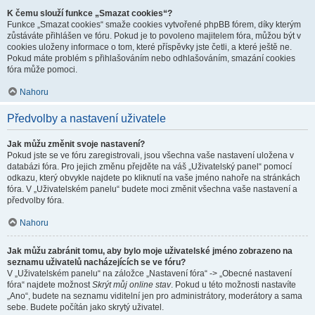
K čemu slouží funkce „Smazat cookies“?
Funkce „Smazat cookies“ smaže cookies vytvořené phpBB fórem, díky kterým
zůstáváte přihlášen ve fóru. Pokud je to povoleno majitelem fóra, můžou být v
cookies uloženy informace o tom, které příspěvky jste četli, a které ještě ne.
Pokud máte problém s přihlašováním nebo odhlašováním, smazání cookies
fóra může pomoci.
Nahoru
Předvolby a nastavení uživatele
Jak můžu změnit svoje nastavení?
Pokud jste se ve fóru zaregistrovali, jsou všechna vaše nastavení uložena v
databázi fóra. Pro jejich změnu přejděte na váš „Uživatelský panel“ pomocí
odkazu, který obvykle najdete po kliknutí na vaše jméno nahoře na stránkách
fóra. V „Uživatelském panelu“ budete moci změnit všechna vaše nastavení a
předvolby fóra.
Nahoru
Jak můžu zabránit tomu, aby bylo moje uživatelské jméno zobrazeno na
seznamu uživatelů nacházejících se ve fóru?
V „Uživatelském panelu“ na záložce „Nastavení fóra“ -> „Obecné nastavení
fóra“ najdete možnost
Skrýt můj online stav
. Pokud u této možnosti nastavíte
„Ano“, budete na seznamu viditelní jen pro administrátory, moderátory a sama
sebe. Budete počítán jako skrytý uživatel.