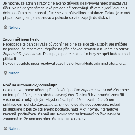
Je možné, že administrátor z nějakého důvodu deaktivoval nebo smazal váš
účet. Na některých fórech také pravidelně odstraňují uživatele, kteří dlouhou
dobu do fóra nic nenapsali, čímž se zmenší velikost databáze. Pokud je to váš
případ, zaregistrujte se znovu a pokuste se více zapojit do diskuzí.
Nahoru
Zapomněl jsem heslo!
Nepropadejte panice! Vaše původní heslo nelze sice získat zpět, ale můžete
ho jednoduše resetovat. Přejděte na přihlašovací stránku a klikněte na odkaz
Zapomněl/a jsem heslo
. Postupujte podle instrukcí a brzy se opět budete moci
přihlásit.
Pokud nebudete moci resetovat vaše heslo, kontaktujte administrátora fóra.
Nahoru
Proč se automaticky odhlašuji?
Pokud nezatrhnete během přihlašování políčko
Zapamatovat si mě
zůstanete
na fóru přihlášen jen po přednastavený čas. To slouží k zabránění zneužití
vašeho účtu někým jiným. Abyste zůstali přihlášeni, zatrhněte během
přihlašování políčko
Zapamatovat si mě
. To se ale nedoporučuje, pokud
přistupujete k fóru ze sdíleného počítače, např. v knihovně, internetové
kavárně, počítačové učebně atd. Pokud toto zaškrtávací políčko nevidíte,
znamená to, že administrátor fóra tuto funkci zakázal.
Nahoru