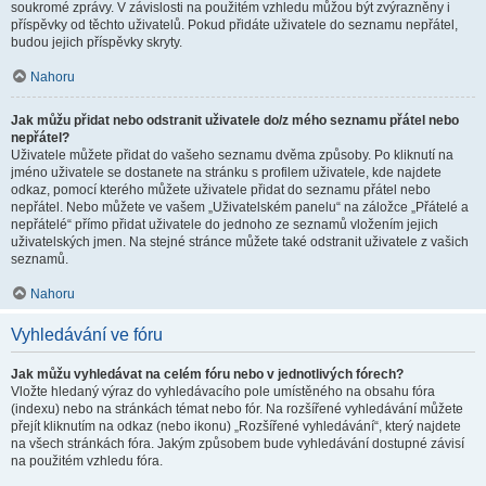
soukromé zprávy. V závislosti na použitém vzhledu můžou být zvýrazněny i
příspěvky od těchto uživatelů. Pokud přidáte uživatele do seznamu nepřátel,
budou jejich příspěvky skryty.
Nahoru
Jak můžu přidat nebo odstranit uživatele do/z mého seznamu přátel nebo
nepřátel?
Uživatele můžete přidat do vašeho seznamu dvěma způsoby. Po kliknutí na
jméno uživatele se dostanete na stránku s profilem uživatele, kde najdete
odkaz, pomocí kterého můžete uživatele přidat do seznamu přátel nebo
nepřátel. Nebo můžete ve vašem „Uživatelském panelu“ na záložce „Přátelé a
nepřátelé“ přímo přidat uživatele do jednoho ze seznamů vložením jejich
uživatelských jmen. Na stejné stránce můžete také odstranit uživatele z vašich
seznamů.
Nahoru
Vyhledávání ve fóru
Jak můžu vyhledávat na celém fóru nebo v jednotlivých fórech?
Vložte hledaný výraz do vyhledávacího pole umístěného na obsahu fóra
(indexu) nebo na stránkách témat nebo fór. Na rozšířené vyhledávání můžete
přejít kliknutím na odkaz (nebo ikonu) „Rozšířené vyhledávání“, který najdete
na všech stránkách fóra. Jakým způsobem bude vyhledávání dostupné závisí
na použitém vzhledu fóra.