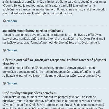
z těchto pravidel porušíte, může vám být uděleno varování. Vezměte prosím na
vědomí, že toto je rozhodnutí administrátora a phpBB Limited nemá nic
společného s varováními na daném fóru. Pokud si nejste jisti, z jakého důvodu
jste obdrželi varování, kontaktujte administrátora fóra.
Nahoru
Jak můžu moderátorovi nahlásit příspěvek?
Pokud je tato funkce povolena administrátorem fóra, měli byste v příspěvku,
který chcete nahlásit, vidět tlačítko (ikonu) pro nahlášení příspěvku. Po kliknutí
na tlačítko se zobrazí formulář, pomocí kterého můžete příspěvek nahlásit.
Nahoru
K čemu slouží tlačítko „Uložit jako rozepsanou zprávu“ zobrazené při psaní
příspěvku?
Pomocí tohoto tlačítka můžete uložit rozepsanou zprávu, abyste ji mohli
dokončit a odeslat později. Pro načtení rozepsaných zpráv přejděte na váš
„Uživatelský panel“, ve kterém naleznete odkaz na vaše rozepsané zprávy.
Nahoru
Proč musí být můj příspěvek schválen?
Administrátor fóra se mohl rozhodnout, že příspěvky ve fóru, do kterého
přispíváte, musí být prohlédnuty předtím, než je budou moci zobrazit ostatní
uživatelé. Je také možné, že vás administrátor fóra vložil do skupiny uživatelů,
jejichž příspěvky musí být schváleny. Kontaktujte, prosím, administrátora fóra