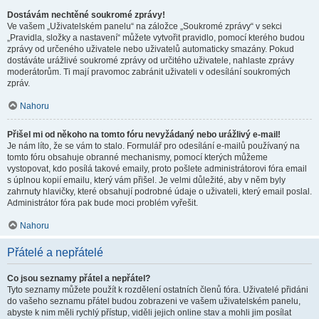
Dostávám nechtěné soukromé zprávy!
Ve vašem „Uživatelském panelu“ na záložce „Soukromé zprávy“ v sekci
„Pravidla, složky a nastavení“ můžete vytvořit pravidlo, pomocí kterého budou
zprávy od určeného uživatele nebo uživatelů automaticky smazány. Pokud
dostáváte urážlivé soukromé zprávy od určitého uživatele, nahlaste zprávy
moderátorům. Ti mají pravomoc zabránit uživateli v odesílání soukromých
zpráv.
Nahoru
Přišel mi od někoho na tomto fóru nevyžádaný nebo urážlivý e-mail!
Je nám líto, že se vám to stalo. Formulář pro odesílání e-mailů používaný na
tomto fóru obsahuje obranné mechanismy, pomocí kterých můžeme
vystopovat, kdo posílá takové emaily, proto pošlete administrátorovi fóra email
s úplnou kopií emailu, který vám přišel. Je velmi důležité, aby v něm byly
zahrnuty hlavičky, které obsahují podrobné údaje o uživateli, který email poslal.
Administrátor fóra pak bude moci problém vyřešit.
Nahoru
Přátelé a nepřátelé
Co jsou seznamy přátel a nepřátel?
Tyto seznamy můžete použít k rozdělení ostatních členů fóra. Uživatelé přidáni
do vašeho seznamu přátel budou zobrazeni ve vašem uživatelském panelu,
abyste k nim měli rychlý přístup, viděli jejich online stav a mohli jim posílat