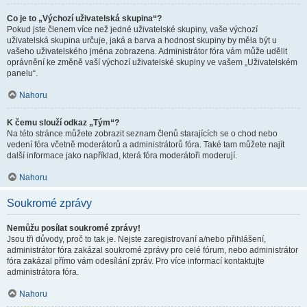
Co je to „Výchozí uživatelská skupina“?
Pokud jste členem více než jedné uživatelské skupiny, vaše výchozí
uživatelská skupina určuje, jaká a barva a hodnost skupiny by měla být u
vašeho uživatelského jména zobrazena. Administrátor fóra vám může udělit
oprávnění ke změně vaší výchozí uživatelské skupiny ve vašem „Uživatelském
panelu“.
Nahoru
K čemu slouží odkaz „Tým“?
Na této stránce můžete zobrazit seznam členů starajících se o chod nebo
vedení fóra včetně moderátorů a administrátorů fóra. Také tam můžete najít
další informace jako například, která fóra moderátoři moderují.
Nahoru
Soukromé zprávy
Nemůžu posílat soukromé zprávy!
Jsou tři důvody, proč to tak je. Nejste zaregistrovaní a/nebo přihlášení,
administrátor fóra zakázal soukromé zprávy pro celé fórum, nebo administrátor
fóra zakázal přímo vám odesílání zpráv. Pro více informací kontaktujte
administrátora fóra.
Nahoru