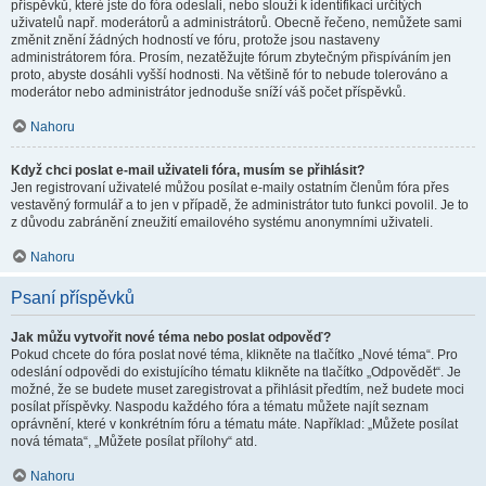
příspěvků, které jste do fóra odeslali, nebo slouží k identifikaci určitých
uživatelů např. moderátorů a administrátorů. Obecně řečeno, nemůžete sami
změnit znění žádných hodností ve fóru, protože jsou nastaveny
administrátorem fóra. Prosím, nezatěžujte fórum zbytečným přispíváním jen
proto, abyste dosáhli vyšší hodnosti. Na většině fór to nebude tolerováno a
moderátor nebo administrátor jednoduše sníží váš počet příspěvků.
Nahoru
Když chci poslat e-mail uživateli fóra, musím se přihlásit?
Jen registrovaní uživatelé můžou posílat e-maily ostatním členům fóra přes
vestavěný formulář a to jen v případě, že administrátor tuto funkci povolil. Je to
z důvodu zabránění zneužití emailového systému anonymními uživateli.
Nahoru
Psaní příspěvků
Jak můžu vytvořit nové téma nebo poslat odpověď?
Pokud chcete do fóra poslat nové téma, klikněte na tlačítko „Nové téma“. Pro
odeslání odpovědi do existujícího tématu klikněte na tlačítko „Odpovědět“. Je
možné, že se budete muset zaregistrovat a přihlásit předtím, než budete moci
posílat příspěvky. Naspodu každého fóra a tématu můžete najít seznam
oprávnění, které v konkrétním fóru a tématu máte. Například: „Můžete posílat
nová témata“, „Můžete posílat přílohy“ atd.
Nahoru