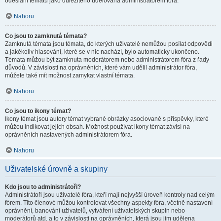
odeslání tématu jako důležitého udělována administrátorem fóra.
Nahoru
Co jsou to zamknutá témata?
Zamknutá témata jsou témata, do kterých uživatelé nemůžou posílat odpovědi
a jakékoliv hlasování, které se v nic nachází, bylo automaticky ukončeno.
Témata můžou být zamknuta moderátorem nebo administrátorem fóra z řady
důvodů. V závislosti na oprávněních, které vám udělil administrátor fóra,
můžete také mít možnost zamykat vlastní témata.
Nahoru
Co jsou to ikony témat?
Ikony témat jsou autory témat vybrané obrázky asociované s příspěvky, které
můžou indikovat jejich obsah. Možnost používat ikony témat závisí na
oprávněních nastavených administrátorem fóra.
Nahoru
Uživatelské úrovně a skupiny
Kdo jsou to administrátoři?
Administrátoři jsou uživatelé fóra, kteří mají nejvyšší úroveň kontroly nad celým
fórem. Tito členové můžou kontrolovat všechny aspekty fóra, včetně nastavení
oprávnění, banování uživatelů, vytváření uživatelských skupin nebo
moderátorů atd. a to v závislosti na oprávněních, která jsou jim udělena