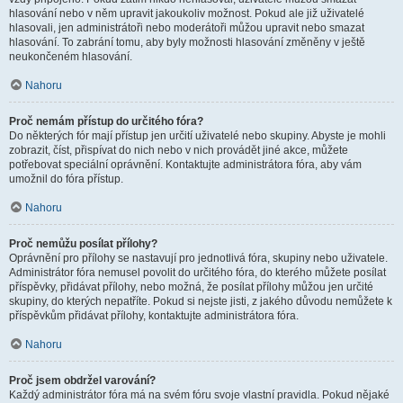
hlasování nebo v něm upravit jakoukoliv možnost. Pokud ale již uživatelé
hlasovali, jen administrátoři nebo moderátoři můžou upravit nebo smazat
hlasování. To zabrání tomu, aby byly možnosti hlasování změněny v ještě
neukončeném hlasování.
Nahoru
Proč nemám přístup do určitého fóra?
Do některých fór mají přístup jen určití uživatelé nebo skupiny. Abyste je mohli
zobrazit, číst, přispívat do nich nebo v nich provádět jiné akce, můžete
potřebovat speciální oprávnění. Kontaktujte administrátora fóra, aby vám
umožnil do fóra přístup.
Nahoru
Proč nemůžu posílat přílohy?
Oprávnění pro přílohy se nastavují pro jednotlivá fóra, skupiny nebo uživatele.
Administrátor fóra nemusel povolit do určitého fóra, do kterého můžete posílat
příspěvky, přidávat přílohy, nebo možná, že posílat přílohy můžou jen určité
skupiny, do kterých nepatříte. Pokud si nejste jisti, z jakého důvodu nemůžete k
příspěvkům přidávat přílohy, kontaktujte administrátora fóra.
Nahoru
Proč jsem obdržel varování?
Každý administrátor fóra má na svém fóru svoje vlastní pravidla. Pokud nějaké