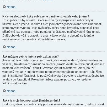
Nahoru
K čemu slouží obrázky zobrazené u mého uživatelského jména?
Existují dva druhy obrázků, které můžou být v příspěvcích zobrazeny u
uživatelského jména. Jedním z nich jsou obrázky asociované s vaší hodností,
které obvykle vypadají jako hvězdičky, tečky nebo čtverečky a indikují, kolik
příspěvků jste odeslali, nebo pomáhají určit jakou mají uživatelé fóra funkci.
Další, obvykle větší obrázek, je známý jako avatar a obecně se jedná o
unikátní nebo osobní obrázek každého uživatele.
Nahoru
Jak můžu u svého jména zobrazit avatar?
Avatar můžete přidat pomocí možnosti „Nastavení avataru“, kterou najdete ve
vašem „Uživatelském panelu“ na záložce „Profil“. Avatar můžete přidat jedním z
následujících způsobů: použít Gravatar, vybrat si avatar v Galerii, použít
vzdálený avatar (z jiného webu), nebo avatar nahrát do tohoto fóra. Záleží na
administrátorovi fóra, jestli je používání avatarů povoleno a jakými způsoby lze
avatary do fóra přidat. Pokud nemůžete avatary používat, kontaktujte
administrátora fóra.
Nahoru
Jaká je moje hodnost a jak ji můžu změnit?
Hodnosti, které jsou zobrazeny pod vaším uživatelským jménem, indikují počet