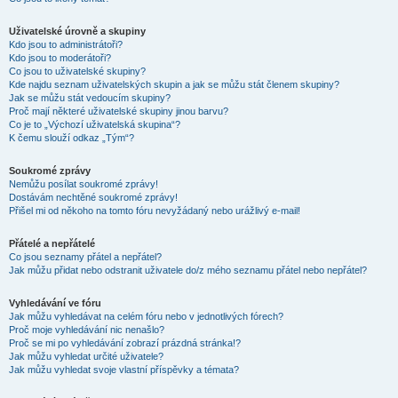
Uživatelské úrovně a skupiny
Kdo jsou to administrátoři?
Kdo jsou to moderátoři?
Co jsou to uživatelské skupiny?
Kde najdu seznam uživatelských skupin a jak se můžu stát členem skupiny?
Jak se můžu stát vedoucím skupiny?
Proč mají některé uživatelské skupiny jinou barvu?
Co je to „Výchozí uživatelská skupina“?
K čemu slouží odkaz „Tým“?
Soukromé zprávy
Nemůžu posílat soukromé zprávy!
Dostávám nechtěné soukromé zprávy!
Přišel mi od někoho na tomto fóru nevyžádaný nebo urážlivý e-mail!
Přátelé a nepřátelé
Co jsou seznamy přátel a nepřátel?
Jak můžu přidat nebo odstranit uživatele do/z mého seznamu přátel nebo nepřátel?
Vyhledávání ve fóru
Jak můžu vyhledávat na celém fóru nebo v jednotlivých fórech?
Proč moje vyhledávání nic nenašlo?
Proč se mi po vyhledávání zobrazí prázdná stránka!?
Jak můžu vyhledat určité uživatele?
Jak můžu vyhledat svoje vlastní příspěvky a témata?