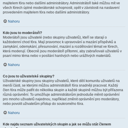
majitelem fóra nebo dalšími administrátory. Administrátoři také můžou mít ve
všech fórech úplné moderátorské schopnosti, opět v závislosti na nastavení
provedeném majitelem fóra nebo dalšími administrátory.
Nahoru
Kdo jsou to moderátoři?
Moderátoři jsou uživatelé (nebo skupiny uživatelů), kteří se starají o
každodenní chod fóra. Mají pravomoc k upravování a mazání příspěvků a
zamykání, odemykání, přesunování, mazání a rozdělování témat ve fórech,
která moderují. Obecně jsou moderátoři přítomni, aby zabraňovali uživatelů v
psaní mimo téma nebo v posílání hanlivých nebo urážlivých materiálů.
Nahoru
Co jsou to uživatelské skupiny?
Uživatelské skupiny jsou skupiny uživatelů, které dělí komunitu uživatelů na
menší části, se kterými můžou administrátoři fóra snadněji pracovat. Každý
člen fóra může patřit do několika skupin a každé skupině můžou být přiřazena
různá oprávnění. To umožňuje administrátorům jednoduše měnit oprávnění
pro mnoho uživatelů najednou, například změnit oprávnění pro moderátory,
nebo povolit uživatelům přístup do soukromého fóra.
Nahoru
Kde najdu seznam uživatelských skupin a jak se můžu stát členem