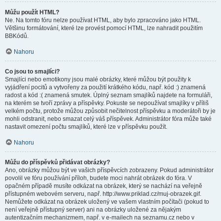
Můžu použít HTML?
Ne. Na tomto fóru nelze používat HTML, aby bylo zpracováno jako HTML.
Většinu formátování, které lze provést pomocí HTML, lze nahradit použitím
BBKódů.
Nahoru
Co jsou to smajlíci?
Smajlíci nebo emotikony jsou malé obrázky, které můžou být použity k
vyjádření pocitů a vytvořeny za použití krátkého kódu, např. kód :) znamená
radost a kód :( znamená smutek. Úplný seznam smajlíků najdete na formuláři,
na kterém se tvoří zprávy a příspěvky. Pokuste se nepoužívat smajlíky v příliš
velkém počtu, protože můžou způsobit nečitelnost příspěvku a moderátoři by je
mohli odstranit, nebo smazat celý váš příspěvek. Administrátor fóra může také
nastavit omezení počtu smajlíků, které lze v příspěvku použít.
Nahoru
Můžu do příspěvků přidávat obrázky?
Ano, obrázky můžou být ve vašich příspěvcích zobrazeny. Pokud administrátor
povolil ve fóru používání příloh, budete moci nahrát obrázek do fóra. V
opačném případě musíte odkázat na obrázek, který se nachází na veřejně
přístupném webovém serveru, např. http://www.priklad.cz/muj-obrazek.gif.
Nemůžete odkázat na obrázek uložený ve vašem vlastním počítači (pokud to
není veřejně přístupný server) ani na obrázky uložené za nějakým
autentizačním mechanizmem, např. v e-mailech na seznamu.cz nebo v