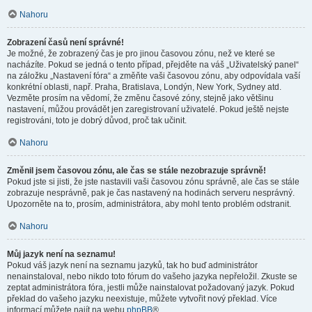
Nahoru
Zobrazení časů není správné!
Je možné, že zobrazený čas je pro jinou časovou zónu, než ve které se
nacházíte. Pokud se jedná o tento případ, přejděte na váš „Uživatelský panel“
na záložku „Nastavení fóra“ a změňte vaši časovou zónu, aby odpovídala vaší
konkrétní oblasti, např. Praha, Bratislava, Londýn, New York, Sydney atd.
Vezměte prosím na vědomí, že změnu časové zóny, stejně jako většinu
nastavení, můžou provádět jen zaregistrovaní uživatelé. Pokud ještě nejste
registrováni, toto je dobrý důvod, proč tak učinit.
Nahoru
Změnil jsem časovou zónu, ale čas se stále nezobrazuje správně!
Pokud jste si jisti, že jste nastavili vaši časovou zónu správně, ale čas se stále
zobrazuje nesprávně, pak je čas nastavený na hodinách serveru nesprávný.
Upozorněte na to, prosím, administrátora, aby mohl tento problém odstranit.
Nahoru
Můj jazyk není na seznamu!
Pokud váš jazyk není na seznamu jazyků, tak ho buď administrátor
nenainstaloval, nebo nikdo toto fórum do vašeho jazyka nepřeložil. Zkuste se
zeptat administrátora fóra, jestli může nainstalovat požadovaný jazyk. Pokud
překlad do vašeho jazyku neexistuje, můžete vytvořit nový překlad. Více
informací můžete najít na webu
phpBB
®.