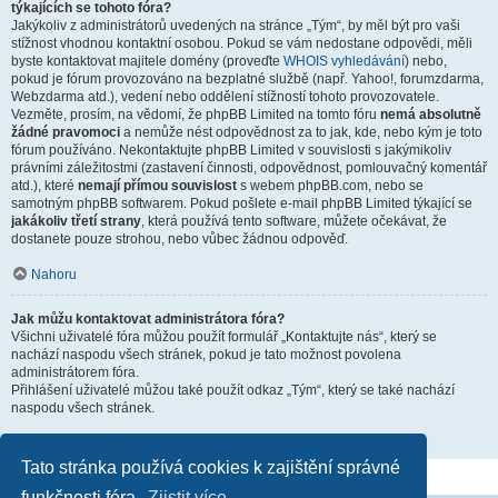
týkajících se tohoto fóra?
Jakýkoliv z administrátorů uvedených na stránce „Tým“, by měl být pro vaši
stížnost vhodnou kontaktní osobou. Pokud se vám nedostane odpovědi, měli
byste kontaktovat majitele domény (proveďte
WHOIS vyhledávání
) nebo,
pokud je fórum provozováno na bezplatné službě (např. Yahoo!, forumzdarma,
Webzdarma atd.), vedení nebo oddělení stížností tohoto provozovatele.
Vezměte, prosím, na vědomí, že phpBB Limited na tomto fóru
nemá absolutně
žádné pravomoci
a nemůže nést odpovědnost za to jak, kde, nebo kým je toto
fórum používáno. Nekontaktujte phpBB Limited v souvislosti s jakýmikoliv
právními záležitostmi (zastavení činnosti, odpovědnost, pomlouvačný komentář
atd.), které
nemají přímou souvislost
s webem phpBB.com, nebo se
samotným phpBB softwarem. Pokud pošlete e-mail phpBB Limited týkající se
jakákoliv třetí strany
, která používá tento software, můžete očekávat, že
dostanete pouze strohou, nebo vůbec žádnou odpověď.
Nahoru
Jak můžu kontaktovat administrátora fóra?
Všichni uživatelé fóra můžou použít formulář „Kontaktujte nás“, který se
nachází naspodu všech stránek, pokud je tato možnost povolena
administrátorem fóra.
Přihlášení uživatelé můžou také použít odkaz „Tým“, který se také nachází
naspodu všech stránek.
Nahoru
Tato stránka používá cookies k zajištění správné
funkčnosti fóra.
Zjistit více