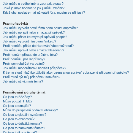
Jak můžu u svého jména zobrazit avatar?
Jaká je moje hodnost a jak ji můžu změnit?
Když chci poslat e-mail uživateli fóra, musím se přihlásit?
Psaní příspěvků
Jak můžu vytvořit nové téma nebo poslat odpověď?
Jak můžu upravit nebo smazat příspěvek?
Jak můžu přidat ke svým příspěvků podpis?
Jak můžu vytvořit hlasování/anketu?
Proč nemůžu přidat do hlasování více možností?
Jak můžu upravit nebo smazat hlasování?
Proč nemám přístup do určitého fóra?
Proč nemůžu posílat přílohy?
Proč jsem obdržel varování?
Jak můžu moderátorovi nahlásit příspěvek?
K čemu slouží tlačítko „Uložit jako rozepsanou zprávu“ zobrazené při psaní příspěvku?
Proč musí být můj příspěvek schválen?
Jak můžu oživit moje téma?
Formátování a druhy témat
Co jsou to BBKódy?
Můžu použít HTML?
Co jsou to smajlíci?
Můžu do příspěvků přidávat obrázky?
Co jsou to globální oznámení?
Co jsou to oznámení?
Co jsou to důležitá témata?
Co jsou to zamknutá témata?
Co jsou to ikony témat?