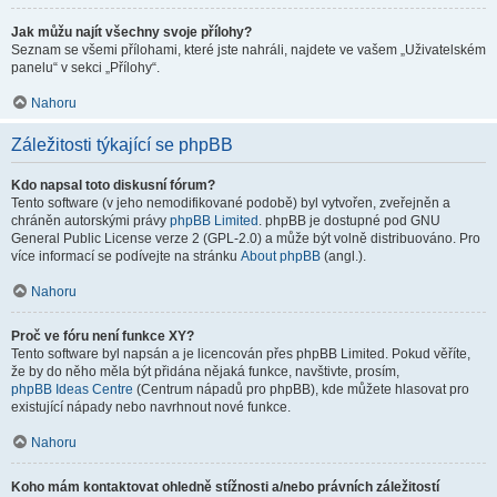
Jak můžu najít všechny svoje přílohy?
Seznam se všemi přílohami, které jste nahráli, najdete ve vašem „Uživatelském
panelu“ v sekci „Přílohy“.
Nahoru
Záležitosti týkající se phpBB
Kdo napsal toto diskusní fórum?
Tento software (v jeho nemodifikované podobě) byl vytvořen, zveřejněn a
chráněn autorskými právy
phpBB Limited
. phpBB je dostupné pod GNU
General Public License verze 2 (GPL-2.0) a může být volně distribuováno. Pro
více informací se podívejte na stránku
About phpBB
(angl.).
Nahoru
Proč ve fóru není funkce XY?
Tento software byl napsán a je licencován přes phpBB Limited. Pokud věříte,
že by do něho měla být přidána nějaká funkce, navštivte, prosím,
phpBB Ideas Centre
(Centrum nápadů pro phpBB), kde můžete hlasovat pro
existující nápady nebo navrhnout nové funkce.
Nahoru
Koho mám kontaktovat ohledně stížnosti a/nebo právních záležitostí