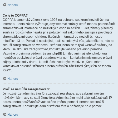
Nahoru
Co je to COPPA?
COPPA je americký zákon z roku 1998 na ochranu soukromí nezletilých na
internetu. Tento zákon vyžaduje, aby webové stránky, které mohou potenciálně
shromažďovat informace od nezletilých osob mladších 13 let, získaly písemný
souhlas rodičů nebo nějaké jiné potvrzení od zákonného zástupce povolující
shromažďování osobních identifikačních informací od nezletilých osob
mladších 13 let. Pokud si nejste jisti, jestli se toto týká vás, jako někoho, kdo se
zkouší zaregistrovat na webovou stránku, nebo se to týká webové stránky, na
kterou se zkoušíte zaregistrovat, kontaktujte vašeho právního poradce.
Vezměte prosím na vědomí, že ani phpBB Limited ani majitelé tohoto fóra
nemůžou poskytovat právní poradenství a není kontaktním místem pro právní
zájmy jakéhokoliv druhu, kromě těch uvedených v otázce „Koho mám
kontaktovat ohledně stížnosti a/nebo právních záležitostí týkajících se tohoto
fóra?“.
Nahoru
Proč se nemůžu zaregistrovat?
Je možné, že administrátor fóra zakázal registrace, aby zabránil novým
návštěvníkům, aby se stali členy fóra. Administrátor mohl také zakázat vaši IP
adresu nebo používání uživatelského jména, pomocí kterého se snažíš
zaregistrovat. Kontaktujte administrátora fóra a požádejte ho o pomoc.
Nahoru