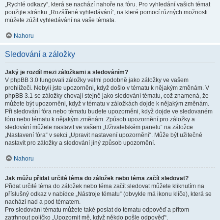
„Rychlé odkazy“, která se nachází nahoře na fóru. Pro vyhledání vašich témat
použijte stránku „Rozšířené vyhledávání“, na které pomocí různých možnosti
můžete zúžit vyhledávání na vaše témata.
Nahoru
Sledování a záložky
Jaký je rozdíl mezi záložkami a sledováním?
V phpBB 3.0 fungovali záložky velmi podobně jako záložky ve vašem
prohlížeči. Nebyli jste upozorněni, když došlo v tématu k nějakým změnám. V
phpBB 3.1 se záložky chovají stejně jako sledování tématu, což znamená, že
můžete být upozorněni, když v tématu v záložkách dojde k nějakým změnám.
Při sledování fóra nebo tématu budete upozorněni, když dojde ve sledovaném
fóru nebo tématu k nějakým změnám. Způsob upozornění pro záložky a
sledování můžete nastavit ve vašem „Uživatelském panelu“ na záložce
„Nastavení fóra“ v sekci „Upravit nastavení upozornění“. Může být užitečné
nastavit pro záložky a sledování jiný způsob upozornění.
Nahoru
Jak můžu přidat určité téma do záložek nebo téma začít sledovat?
Přidat určité téma do záložek nebo téma začít sledovat můžete kliknutím na
příslušný odkaz v nabídce „Nástroje tématu“ (obvykle má ikonu klíče), která se
nachází nad a pod tématem.
Pro sledování tématu můžete také poslat do tématu odpověď a přitom
zatrhnout políčko „Upozornit mě, když někdo pošle odpověď“.