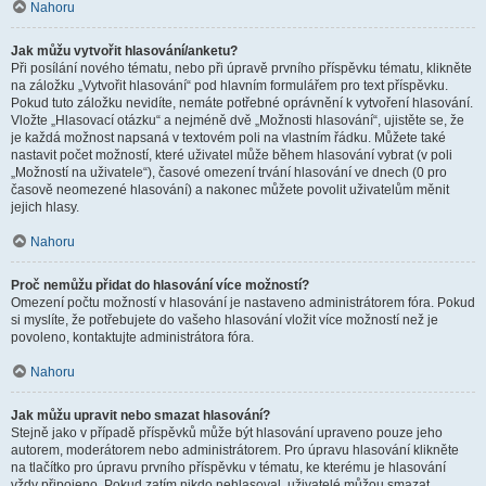
Nahoru
Jak můžu vytvořit hlasování/anketu?
Při posílání nového tématu, nebo při úpravě prvního příspěvku tématu, klikněte
na záložku „Vytvořit hlasování“ pod hlavním formulářem pro text příspěvku.
Pokud tuto záložku nevidíte, nemáte potřebné oprávnění k vytvoření hlasování.
Vložte „Hlasovací otázku“ a nejméně dvě „Možnosti hlasování“, ujistěte se, že
je každá možnost napsaná v textovém poli na vlastním řádku. Můžete také
nastavit počet možností, které uživatel může během hlasování vybrat (v poli
„Možností na uživatele“), časové omezení trvání hlasování ve dnech (0 pro
časově neomezené hlasování) a nakonec můžete povolit uživatelům měnit
jejich hlasy.
Nahoru
Proč nemůžu přidat do hlasování více možností?
Omezení počtu možností v hlasování je nastaveno administrátorem fóra. Pokud
si myslíte, že potřebujete do vašeho hlasování vložit více možností než je
povoleno, kontaktujte administrátora fóra.
Nahoru
Jak můžu upravit nebo smazat hlasování?
Stejně jako v případě příspěvků může být hlasování upraveno pouze jeho
autorem, moderátorem nebo administrátorem. Pro úpravu hlasování klikněte
na tlačítko pro úpravu prvního příspěvku v tématu, ke kterému je hlasování
vždy připojeno. Pokud zatím nikdo nehlasoval, uživatelé můžou smazat