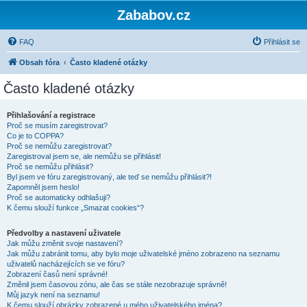
Zababov.cz
FAQ
Přihlásit se
Obsah fóra
Často kladené otázky
Často kladené otázky
Přihlašování a registrace
Proč se musím zaregistrovat?
Co je to COPPA?
Proč se nemůžu zaregistrovat?
Zaregistroval jsem se, ale nemůžu se přihlásit!
Proč se nemůžu přihlásit?
Byl jsem ve fóru zaregistrovaný, ale teď se nemůžu přihlásit?!
Zapomněl jsem heslo!
Proč se automaticky odhlašuji?
K čemu slouží funkce „Smazat cookies“?
Předvolby a nastavení uživatele
Jak můžu změnit svoje nastavení?
Jak můžu zabránit tomu, aby bylo moje uživatelské jméno zobrazeno na seznamu
uživatelů nacházejících se ve fóru?
Zobrazení časů není správné!
Změnil jsem časovou zónu, ale čas se stále nezobrazuje správně!
Můj jazyk není na seznamu!
K čemu slouží obrázky zobrazené u mého uživatelského jména?