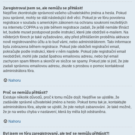
Zaregistroval jsem se, ale nemůžu se přihlásit!
Nejdříve zkontrolujte správnost vašeho uživatelského jména a hesla. Pokud
jsou správné, mohly se stát následující dvě věci. Pokud je ve fóru povolena
registrace v souladu s americkým zákonem na ochranu soukromí nezletilých
na internetu COPPA a vy jste během registrace zadali, že ještě nemáte třináct
let, budete muset postupovat podle instrukcí, které jste obdrželi e-mailem. Na
některých fórech je také vyžadováno, aby před přihlášením proběhla aktivace
nově registrovaného účtu a to buď vámi, nebo administrátorem. Tato informace
byla zobrazena během registrace. Pokud jste obdrželi registrační email,
pokračujte podle instrukcí, které v něm najdete. Pokud jste registrační email
neobdrželi, mohli jste zadat špatnou emailovou adresu, nebo byl email
zachycen spam filtrem a skončil ve složce se spamy. Pokud jste si jistí, že jste
zadali správnou emailovou adresu, zkuste s prosbou o pomoc kontaktovat
administrátora fóra.
Nahoru
Proč se nemůžu přihlásit?
Existuje několik důvodů, proč k tomu může dojít. Nejdříve se ujistěte, že
zadáváte správné uživatelské jméno a heslo. Pokud tomu tak je, kontaktujte
administrátora fóra, abyste se ujistili, že jste nebyli zabanováni. Je také možné,
že je na webu chyba v nastavení, která by měla být odstraněna.
Nahoru
Byl jsem ve fóru zaregistrovaný, ale teď se nemůžu přihlásit?!