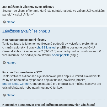
Jak můžu najít všechny svoje přílohy?
Seznam se všemi přílohami, které jste nahráli, najdete ve vašem „Uživatelském
panelu“ v sekci „Přílohy“.
Nahoru
Záležitosti týkající se phpBB
Kdo napsal toto diskusní fórum?
Tento software (v jeho nemodifikované podobě) byl vytvořen, zveřejněn a
chráněn autorskými právy
phpBB Limited
. phpBB je dostupné pod GNU
General Public License verze 2 (GPL-2.0) a může být volně distribuováno. Pro
více informací se podívejte na stránku
About phpBB
(angl.).
Nahoru
Proč ve fóru není funkce XY?
Tento software byl napsán a je licencován přes phpBB Limited. Pokud věříte,
že by do něho měla být přidána nějaká funkce, navštivte, prosím,
phpBB Ideas Centre
(Centrum nápadů pro phpBB), kde můžete hlasovat pro
existující nápady nebo navrhnout nové funkce.
Nahoru
Koho mám kontaktovat ohledně stížnosti a/nebo právních záležitostí