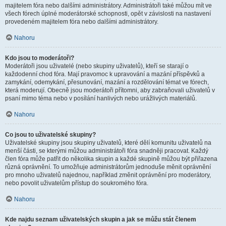
majitelem fóra nebo dalšími administrátory. Administrátoři také můžou mít ve
všech fórech úplné moderátorské schopnosti, opět v závislosti na nastavení
provedeném majitelem fóra nebo dalšími administrátory.
Nahoru
Kdo jsou to moderátoři?
Moderátoři jsou uživatelé (nebo skupiny uživatelů), kteří se starají o
každodenní chod fóra. Mají pravomoc k upravování a mazání příspěvků a
zamykání, odemykání, přesunování, mazání a rozdělování témat ve fórech,
která moderují. Obecně jsou moderátoři přítomni, aby zabraňovali uživatelů v
psaní mimo téma nebo v posílání hanlivých nebo urážlivých materiálů.
Nahoru
Co jsou to uživatelské skupiny?
Uživatelské skupiny jsou skupiny uživatelů, které dělí komunitu uživatelů na
menší části, se kterými můžou administrátoři fóra snadněji pracovat. Každý
člen fóra může patřit do několika skupin a každé skupině můžou být přiřazena
různá oprávnění. To umožňuje administrátorům jednoduše měnit oprávnění
pro mnoho uživatelů najednou, například změnit oprávnění pro moderátory,
nebo povolit uživatelům přístup do soukromého fóra.
Nahoru
Kde najdu seznam uživatelských skupin a jak se můžu stát členem