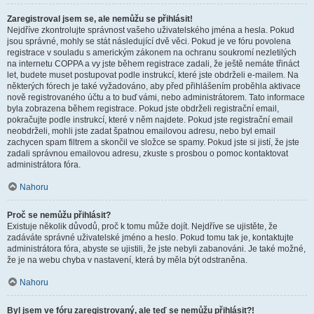
Zaregistroval jsem se, ale nemůžu se přihlásit!
Nejdříve zkontrolujte správnost vašeho uživatelského jména a hesla. Pokud
jsou správné, mohly se stát následující dvě věci. Pokud je ve fóru povolena
registrace v souladu s americkým zákonem na ochranu soukromí nezletilých
na internetu COPPA a vy jste během registrace zadali, že ještě nemáte třináct
let, budete muset postupovat podle instrukcí, které jste obdrželi e-mailem. Na
některých fórech je také vyžadováno, aby před přihlášením proběhla aktivace
nově registrovaného účtu a to buď vámi, nebo administrátorem. Tato informace
byla zobrazena během registrace. Pokud jste obdrželi registrační email,
pokračujte podle instrukcí, které v něm najdete. Pokud jste registrační email
neobdrželi, mohli jste zadat špatnou emailovou adresu, nebo byl email
zachycen spam filtrem a skončil ve složce se spamy. Pokud jste si jistí, že jste
zadali správnou emailovou adresu, zkuste s prosbou o pomoc kontaktovat
administrátora fóra.
Nahoru
Proč se nemůžu přihlásit?
Existuje několik důvodů, proč k tomu může dojít. Nejdříve se ujistěte, že
zadáváte správné uživatelské jméno a heslo. Pokud tomu tak je, kontaktujte
administrátora fóra, abyste se ujistili, že jste nebyli zabanováni. Je také možné,
že je na webu chyba v nastavení, která by měla být odstraněna.
Nahoru
Byl jsem ve fóru zaregistrovaný, ale teď se nemůžu přihlásit?!