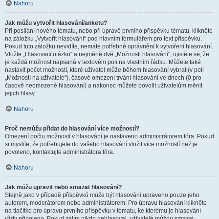
Nahoru
Jak můžu vytvořit hlasování/anketu?
Při posílání nového tématu, nebo při úpravě prvního příspěvku tématu, klikněte
na záložku „Vytvořit hlasování“ pod hlavním formulářem pro text příspěvku.
Pokud tuto záložku nevidíte, nemáte potřebné oprávnění k vytvoření hlasování.
Vložte „Hlasovací otázku“ a nejméně dvě „Možnosti hlasování“, ujistěte se, že
je každá možnost napsaná v textovém poli na vlastním řádku. Můžete také
nastavit počet možností, které uživatel může během hlasování vybrat (v poli
„Možností na uživatele“), časové omezení trvání hlasování ve dnech (0 pro
časově neomezené hlasování) a nakonec můžete povolit uživatelům měnit
jejich hlasy.
Nahoru
Proč nemůžu přidat do hlasování více možností?
Omezení počtu možností v hlasování je nastaveno administrátorem fóra. Pokud
si myslíte, že potřebujete do vašeho hlasování vložit více možností než je
povoleno, kontaktujte administrátora fóra.
Nahoru
Jak můžu upravit nebo smazat hlasování?
Stejně jako v případě příspěvků může být hlasování upraveno pouze jeho
autorem, moderátorem nebo administrátorem. Pro úpravu hlasování klikněte
na tlačítko pro úpravu prvního příspěvku v tématu, ke kterému je hlasování
vždy připojeno. Pokud zatím nikdo nehlasoval, uživatelé můžou smazat