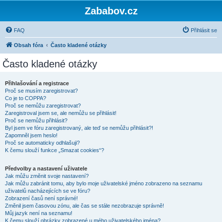
Zababov.cz
FAQ
Přihlásit se
Obsah fóra
Často kladené otázky
Často kladené otázky
Přihlašování a registrace
Proč se musím zaregistrovat?
Co je to COPPA?
Proč se nemůžu zaregistrovat?
Zaregistroval jsem se, ale nemůžu se přihlásit!
Proč se nemůžu přihlásit?
Byl jsem ve fóru zaregistrovaný, ale teď se nemůžu přihlásit?!
Zapomněl jsem heslo!
Proč se automaticky odhlašuji?
K čemu slouží funkce „Smazat cookies“?
Předvolby a nastavení uživatele
Jak můžu změnit svoje nastavení?
Jak můžu zabránit tomu, aby bylo moje uživatelské jméno zobrazeno na seznamu
uživatelů nacházejících se ve fóru?
Zobrazení časů není správné!
Změnil jsem časovou zónu, ale čas se stále nezobrazuje správně!
Můj jazyk není na seznamu!
K čemu slouží obrázky zobrazené u mého uživatelského jména?