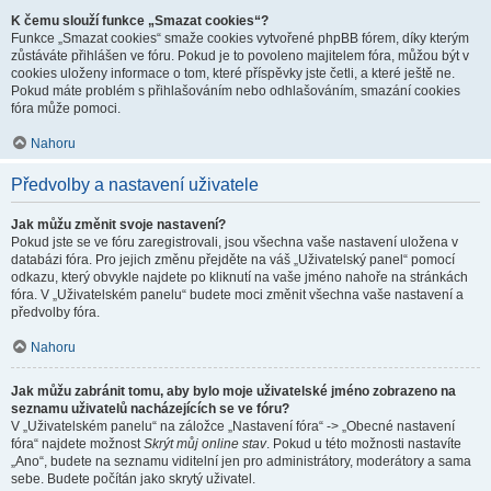
K čemu slouží funkce „Smazat cookies“?
Funkce „Smazat cookies“ smaže cookies vytvořené phpBB fórem, díky kterým
zůstáváte přihlášen ve fóru. Pokud je to povoleno majitelem fóra, můžou být v
cookies uloženy informace o tom, které příspěvky jste četli, a které ještě ne.
Pokud máte problém s přihlašováním nebo odhlašováním, smazání cookies
fóra může pomoci.
Nahoru
Předvolby a nastavení uživatele
Jak můžu změnit svoje nastavení?
Pokud jste se ve fóru zaregistrovali, jsou všechna vaše nastavení uložena v
databázi fóra. Pro jejich změnu přejděte na váš „Uživatelský panel“ pomocí
odkazu, který obvykle najdete po kliknutí na vaše jméno nahoře na stránkách
fóra. V „Uživatelském panelu“ budete moci změnit všechna vaše nastavení a
předvolby fóra.
Nahoru
Jak můžu zabránit tomu, aby bylo moje uživatelské jméno zobrazeno na
seznamu uživatelů nacházejících se ve fóru?
V „Uživatelském panelu“ na záložce „Nastavení fóra“ -> „Obecné nastavení
fóra“ najdete možnost
Skrýt můj online stav
. Pokud u této možnosti nastavíte
„Ano“, budete na seznamu viditelní jen pro administrátory, moderátory a sama
sebe. Budete počítán jako skrytý uživatel.