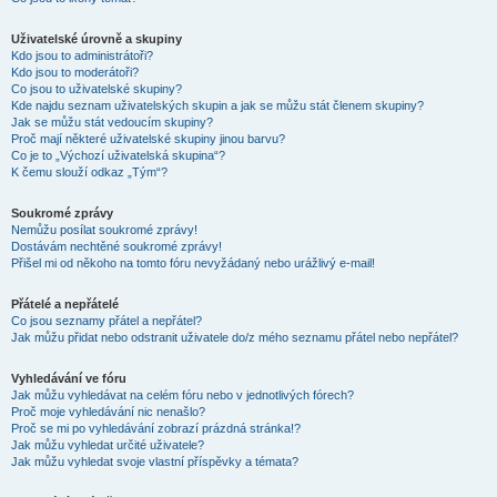
Uživatelské úrovně a skupiny
Kdo jsou to administrátoři?
Kdo jsou to moderátoři?
Co jsou to uživatelské skupiny?
Kde najdu seznam uživatelských skupin a jak se můžu stát členem skupiny?
Jak se můžu stát vedoucím skupiny?
Proč mají některé uživatelské skupiny jinou barvu?
Co je to „Výchozí uživatelská skupina“?
K čemu slouží odkaz „Tým“?
Soukromé zprávy
Nemůžu posílat soukromé zprávy!
Dostávám nechtěné soukromé zprávy!
Přišel mi od někoho na tomto fóru nevyžádaný nebo urážlivý e-mail!
Přátelé a nepřátelé
Co jsou seznamy přátel a nepřátel?
Jak můžu přidat nebo odstranit uživatele do/z mého seznamu přátel nebo nepřátel?
Vyhledávání ve fóru
Jak můžu vyhledávat na celém fóru nebo v jednotlivých fórech?
Proč moje vyhledávání nic nenašlo?
Proč se mi po vyhledávání zobrazí prázdná stránka!?
Jak můžu vyhledat určité uživatele?
Jak můžu vyhledat svoje vlastní příspěvky a témata?