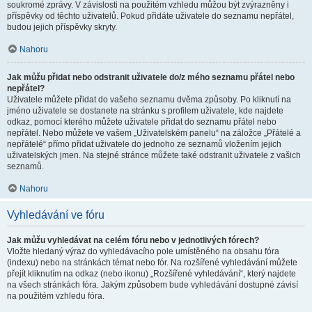
soukromé zprávy. V závislosti na použitém vzhledu můžou být zvýrazněny i
příspěvky od těchto uživatelů. Pokud přidáte uživatele do seznamu nepřátel,
budou jejich příspěvky skryty.
Nahoru
Jak můžu přidat nebo odstranit uživatele do/z mého seznamu přátel nebo
nepřátel?
Uživatele můžete přidat do vašeho seznamu dvěma způsoby. Po kliknutí na
jméno uživatele se dostanete na stránku s profilem uživatele, kde najdete
odkaz, pomocí kterého můžete uživatele přidat do seznamu přátel nebo
nepřátel. Nebo můžete ve vašem „Uživatelském panelu“ na záložce „Přátelé a
nepřátelé“ přímo přidat uživatele do jednoho ze seznamů vložením jejich
uživatelských jmen. Na stejné stránce můžete také odstranit uživatele z vašich
seznamů.
Nahoru
Vyhledávání ve fóru
Jak můžu vyhledávat na celém fóru nebo v jednotlivých fórech?
Vložte hledaný výraz do vyhledávacího pole umístěného na obsahu fóra
(indexu) nebo na stránkách témat nebo fór. Na rozšířené vyhledávání můžete
přejít kliknutím na odkaz (nebo ikonu) „Rozšířené vyhledávání“, který najdete
na všech stránkách fóra. Jakým způsobem bude vyhledávání dostupné závisí
na použitém vzhledu fóra.