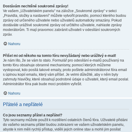
Dostávám nechtěné soukromé zprávy!
Ve vašem „Uživatelském panelu“ na záložce „Soukromé zprávy“ v sekci
„Pravidla, složky a nastavení“ můžete vytvořit pravidlo, pomocí kterého budou
zprávy od určeného uživatele nebo uživatelů automaticky smazány. Pokud
dostáváte urážlivé soukromé zprávy od určitého uživatele, nahlaste zprávy
moderátorům. Ti mají pravomoc zabránit uživateli v odesílání soukromých
zpráv.
Nahoru
Přišel mi od někoho na tomto fóru nevyžádaný nebo urážlivý e-mail!
Je nám líto, že se vám to stalo. Formulář pro odesílání e-mailů používaný na
tomto fóru obsahuje obranné mechanismy, pomocí kterých můžeme
vystopovat, kdo posílá takové emaily, proto pošlete administrátorovi fóra email
s úplnou kopií emailu, který vám přišel. Je velmi důležité, aby v něm byly
zahrnuty hlavičky, které obsahují podrobné údaje o uživateli, který email poslal.
Administrátor fóra pak bude moci problém vyřešit.
Nahoru
Přátelé a nepřátelé
Co jsou seznamy přátel a nepřátel?
Tyto seznamy můžete použít k rozdělení ostatních členů fóra. Uživatelé přidáni
do vašeho seznamu přátel budou zobrazeni ve vašem uživatelském panelu,
abyste k nim měli rychlý přístup, viděli jejich online stav a mohli jim posílat