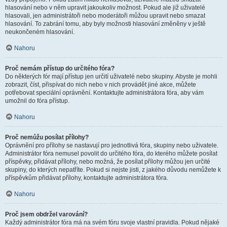
hlasování nebo v něm upravit jakoukoliv možnost. Pokud ale již uživatelé
hlasovali, jen administrátoři nebo moderátoři můžou upravit nebo smazat
hlasování. To zabrání tomu, aby byly možnosti hlasování změněny v ještě
neukončeném hlasování.
Nahoru
Proč nemám přístup do určitého fóra?
Do některých fór mají přístup jen určití uživatelé nebo skupiny. Abyste je mohli
zobrazit, číst, přispívat do nich nebo v nich provádět jiné akce, můžete
potřebovat speciální oprávnění. Kontaktujte administrátora fóra, aby vám
umožnil do fóra přístup.
Nahoru
Proč nemůžu posílat přílohy?
Oprávnění pro přílohy se nastavují pro jednotlivá fóra, skupiny nebo uživatele.
Administrátor fóra nemusel povolit do určitého fóra, do kterého můžete posílat
příspěvky, přidávat přílohy, nebo možná, že posílat přílohy můžou jen určité
skupiny, do kterých nepatříte. Pokud si nejste jisti, z jakého důvodu nemůžete k
příspěvkům přidávat přílohy, kontaktujte administrátora fóra.
Nahoru
Proč jsem obdržel varování?
Každý administrátor fóra má na svém fóru svoje vlastní pravidla. Pokud nějaké