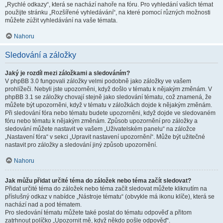
„Rychlé odkazy“, která se nachází nahoře na fóru. Pro vyhledání vašich témat
použijte stránku „Rozšířené vyhledávání“, na které pomocí různých možnosti
můžete zúžit vyhledávání na vaše témata.
Nahoru
Sledování a záložky
Jaký je rozdíl mezi záložkami a sledováním?
V phpBB 3.0 fungovali záložky velmi podobně jako záložky ve vašem
prohlížeči. Nebyli jste upozorněni, když došlo v tématu k nějakým změnám. V
phpBB 3.1 se záložky chovají stejně jako sledování tématu, což znamená, že
můžete být upozorněni, když v tématu v záložkách dojde k nějakým změnám.
Při sledování fóra nebo tématu budete upozorněni, když dojde ve sledovaném
fóru nebo tématu k nějakým změnám. Způsob upozornění pro záložky a
sledování můžete nastavit ve vašem „Uživatelském panelu“ na záložce
„Nastavení fóra“ v sekci „Upravit nastavení upozornění“. Může být užitečné
nastavit pro záložky a sledování jiný způsob upozornění.
Nahoru
Jak můžu přidat určité téma do záložek nebo téma začít sledovat?
Přidat určité téma do záložek nebo téma začít sledovat můžete kliknutím na
příslušný odkaz v nabídce „Nástroje tématu“ (obvykle má ikonu klíče), která se
nachází nad a pod tématem.
Pro sledování tématu můžete také poslat do tématu odpověď a přitom
zatrhnout políčko „Upozornit mě, když někdo pošle odpověď“.