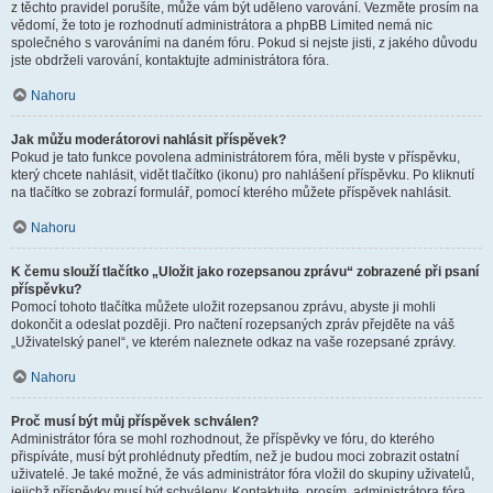
z těchto pravidel porušíte, může vám být uděleno varování. Vezměte prosím na
vědomí, že toto je rozhodnutí administrátora a phpBB Limited nemá nic
společného s varováními na daném fóru. Pokud si nejste jisti, z jakého důvodu
jste obdrželi varování, kontaktujte administrátora fóra.
Nahoru
Jak můžu moderátorovi nahlásit příspěvek?
Pokud je tato funkce povolena administrátorem fóra, měli byste v příspěvku,
který chcete nahlásit, vidět tlačítko (ikonu) pro nahlášení příspěvku. Po kliknutí
na tlačítko se zobrazí formulář, pomocí kterého můžete příspěvek nahlásit.
Nahoru
K čemu slouží tlačítko „Uložit jako rozepsanou zprávu“ zobrazené při psaní
příspěvku?
Pomocí tohoto tlačítka můžete uložit rozepsanou zprávu, abyste ji mohli
dokončit a odeslat později. Pro načtení rozepsaných zpráv přejděte na váš
„Uživatelský panel“, ve kterém naleznete odkaz na vaše rozepsané zprávy.
Nahoru
Proč musí být můj příspěvek schválen?
Administrátor fóra se mohl rozhodnout, že příspěvky ve fóru, do kterého
přispíváte, musí být prohlédnuty předtím, než je budou moci zobrazit ostatní
uživatelé. Je také možné, že vás administrátor fóra vložil do skupiny uživatelů,
jejichž příspěvky musí být schváleny. Kontaktujte, prosím, administrátora fóra