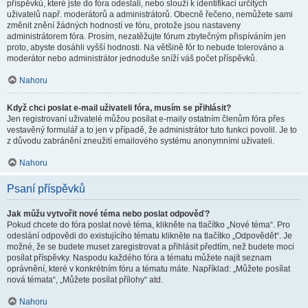
příspěvků, které jste do fóra odeslali, nebo slouží k identifikaci určitých
uživatelů např. moderátorů a administrátorů. Obecně řečeno, nemůžete sami
změnit znění žádných hodností ve fóru, protože jsou nastaveny
administrátorem fóra. Prosím, nezatěžujte fórum zbytečným přispíváním jen
proto, abyste dosáhli vyšší hodnosti. Na většině fór to nebude tolerováno a
moderátor nebo administrátor jednoduše sníží váš počet příspěvků.
Nahoru
Když chci poslat e-mail uživateli fóra, musím se přihlásit?
Jen registrovaní uživatelé můžou posílat e-maily ostatním členům fóra přes
vestavěný formulář a to jen v případě, že administrátor tuto funkci povolil. Je to
z důvodu zabránění zneužití emailového systému anonymními uživateli.
Nahoru
Psaní příspěvků
Jak můžu vytvořit nové téma nebo poslat odpověď?
Pokud chcete do fóra poslat nové téma, klikněte na tlačítko „Nové téma“. Pro
odeslání odpovědi do existujícího tématu klikněte na tlačítko „Odpovědět“. Je
možné, že se budete muset zaregistrovat a přihlásit předtím, než budete moci
posílat příspěvky. Naspodu každého fóra a tématu můžete najít seznam
oprávnění, které v konkrétním fóru a tématu máte. Například: „Můžete posílat
nová témata“, „Můžete posílat přílohy“ atd.
Nahoru