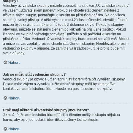
skupiny?
Všechny uživatelské skupiny můžete zobrazit na záložce „Uživatelské skupiny“
ve vašem „Uživatelském panelu“. Pokud se chcete stát členem některé z
uživatelských skupin, pokračujte kliknutím na příslušné tlačítko. Ne do všech
skupin je volný přístup. V některých se musí žádost o členství schválit, některé
můžou být uzavřené a některé můžou být dokonce skryté. Pokud je skupiny
otevřená, můžete se stát jejím členem po kliknutí na příslušné tlačítko. Pokud
členství ve skupině vyžaduje schválení, můžete o ně požádat kliknutím na
příslušné tlačítko. Vedoucí uživatelské skupiny bude muset schválit vaši žádost
a může se vás zeptat, proč se chcete stát členem skupiny. Neobtěžujte, prosím,
vedoucího skupiny v případě, že zamítne vaši žádost - určitě pro to bude mít
svoje důvody.
Nahoru
Jak se můžu stát vedoucím skupiny?
Vedoucí skupiny je obvykle určen administrátorem fóra při vytváření skupiny.
Pokud máte zájem o vytvoření uživatelské skupiny, měli byste nejdříve
kontaktovat administrátora fóra - zkuste mu poslat soukromou zprávu.
Nahoru
Proč mají některé uživatelské skupiny jinou barvu?
Je možné, že administrátor fóra přiřadil k členům určitých skupin nějakou
barvu, aby bylo jednodušší identifikovat členy těchto skupin.
Nahoru