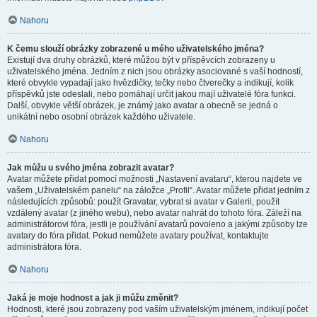
Nahoru
K čemu slouží obrázky zobrazené u mého uživatelského jména?
Existují dva druhy obrázků, které můžou být v příspěvcích zobrazeny u
uživatelského jména. Jedním z nich jsou obrázky asociované s vaší hodností,
které obvykle vypadají jako hvězdičky, tečky nebo čtverečky a indikují, kolik
příspěvků jste odeslali, nebo pomáhají určit jakou mají uživatelé fóra funkci.
Další, obvykle větší obrázek, je známý jako avatar a obecně se jedná o
unikátní nebo osobní obrázek každého uživatele.
Nahoru
Jak můžu u svého jména zobrazit avatar?
Avatar můžete přidat pomocí možnosti „Nastavení avataru“, kterou najdete ve
vašem „Uživatelském panelu“ na záložce „Profil“. Avatar můžete přidat jedním z
následujících způsobů: použít Gravatar, vybrat si avatar v Galerii, použít
vzdálený avatar (z jiného webu), nebo avatar nahrát do tohoto fóra. Záleží na
administrátorovi fóra, jestli je používání avatarů povoleno a jakými způsoby lze
avatary do fóra přidat. Pokud nemůžete avatary používat, kontaktujte
administrátora fóra.
Nahoru
Jaká je moje hodnost a jak ji můžu změnit?
Hodnosti, které jsou zobrazeny pod vaším uživatelským jménem, indikují počet