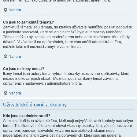
odeslání tématu jako důležitého udělována administrátorem fóra.
Nahoru
Co jsou to zamknutá témata?
Zamknutá témata jsou témata, do kterých uživatelé nemůžou posílat odpovědi
a jakékoliv hlasování, které se v nic nachází, bylo automaticky ukončeno.
Témata můžou být zamknuta moderátorem nebo administrátorem fóra z řady
důvodů. V závislosti na oprávněních, které vám udělil administrátor fóra,
můžete také mít možnost zamykat vlastní témata.
Nahoru
Co jsou to ikony témat?
Ikony témat jsou autory témat vybrané obrázky asociované s příspěvky, které
můžou indikovat jejich obsah. Možnost používat ikony témat závisí na
oprávněních nastavených administrátorem fóra.
Nahoru
Uživatelské úrovně a skupiny
Kdo jsou to administrátoři?
Administrátoři jsou uživatelé fóra, kteří mají nejvyšší úroveň kontroly nad celým
fórem. Tito členové můžou kontrolovat všechny aspekty fóra, včetně nastavení
oprávnění, banování uživatelů, vytváření uživatelských skupin nebo
moderátorů atd. a to v závislosti na oprávněních, která jsou jim udělena