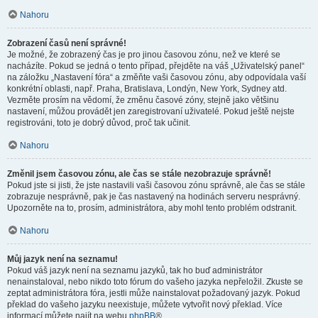
Nahoru
Zobrazení časů není správné!
Je možné, že zobrazený čas je pro jinou časovou zónu, než ve které se
nacházíte. Pokud se jedná o tento případ, přejděte na váš „Uživatelský panel“
na záložku „Nastavení fóra“ a změňte vaši časovou zónu, aby odpovídala vaší
konkrétní oblasti, např. Praha, Bratislava, Londýn, New York, Sydney atd.
Vezměte prosím na vědomí, že změnu časové zóny, stejně jako většinu
nastavení, můžou provádět jen zaregistrovaní uživatelé. Pokud ještě nejste
registrováni, toto je dobrý důvod, proč tak učinit.
Nahoru
Změnil jsem časovou zónu, ale čas se stále nezobrazuje správně!
Pokud jste si jisti, že jste nastavili vaši časovou zónu správně, ale čas se stále
zobrazuje nesprávně, pak je čas nastavený na hodinách serveru nesprávný.
Upozorněte na to, prosím, administrátora, aby mohl tento problém odstranit.
Nahoru
Můj jazyk není na seznamu!
Pokud váš jazyk není na seznamu jazyků, tak ho buď administrátor
nenainstaloval, nebo nikdo toto fórum do vašeho jazyka nepřeložil. Zkuste se
zeptat administrátora fóra, jestli může nainstalovat požadovaný jazyk. Pokud
překlad do vašeho jazyku neexistuje, můžete vytvořit nový překlad. Více
informací můžete najít na webu
phpBB
®.