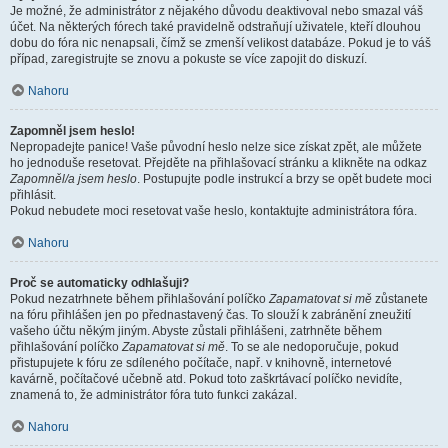
Je možné, že administrátor z nějakého důvodu deaktivoval nebo smazal váš
účet. Na některých fórech také pravidelně odstraňují uživatele, kteří dlouhou
dobu do fóra nic nenapsali, čímž se zmenší velikost databáze. Pokud je to váš
případ, zaregistrujte se znovu a pokuste se více zapojit do diskuzí.
Nahoru
Zapomněl jsem heslo!
Nepropadejte panice! Vaše původní heslo nelze sice získat zpět, ale můžete
ho jednoduše resetovat. Přejděte na přihlašovací stránku a klikněte na odkaz
Zapomněl/a jsem heslo
. Postupujte podle instrukcí a brzy se opět budete moci
přihlásit.
Pokud nebudete moci resetovat vaše heslo, kontaktujte administrátora fóra.
Nahoru
Proč se automaticky odhlašuji?
Pokud nezatrhnete během přihlašování políčko
Zapamatovat si mě
zůstanete
na fóru přihlášen jen po přednastavený čas. To slouží k zabránění zneužití
vašeho účtu někým jiným. Abyste zůstali přihlášeni, zatrhněte během
přihlašování políčko
Zapamatovat si mě
. To se ale nedoporučuje, pokud
přistupujete k fóru ze sdíleného počítače, např. v knihovně, internetové
kavárně, počítačové učebně atd. Pokud toto zaškrtávací políčko nevidíte,
znamená to, že administrátor fóra tuto funkci zakázal.
Nahoru