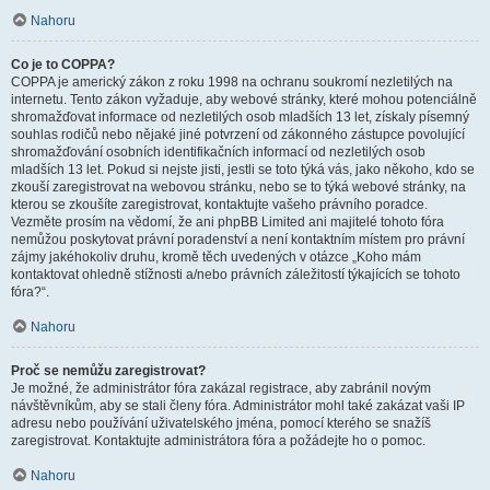
Nahoru
Co je to COPPA?
COPPA je americký zákon z roku 1998 na ochranu soukromí nezletilých na
internetu. Tento zákon vyžaduje, aby webové stránky, které mohou potenciálně
shromažďovat informace od nezletilých osob mladších 13 let, získaly písemný
souhlas rodičů nebo nějaké jiné potvrzení od zákonného zástupce povolující
shromažďování osobních identifikačních informací od nezletilých osob
mladších 13 let. Pokud si nejste jisti, jestli se toto týká vás, jako někoho, kdo se
zkouší zaregistrovat na webovou stránku, nebo se to týká webové stránky, na
kterou se zkoušíte zaregistrovat, kontaktujte vašeho právního poradce.
Vezměte prosím na vědomí, že ani phpBB Limited ani majitelé tohoto fóra
nemůžou poskytovat právní poradenství a není kontaktním místem pro právní
zájmy jakéhokoliv druhu, kromě těch uvedených v otázce „Koho mám
kontaktovat ohledně stížnosti a/nebo právních záležitostí týkajících se tohoto
fóra?“.
Nahoru
Proč se nemůžu zaregistrovat?
Je možné, že administrátor fóra zakázal registrace, aby zabránil novým
návštěvníkům, aby se stali členy fóra. Administrátor mohl také zakázat vaši IP
adresu nebo používání uživatelského jména, pomocí kterého se snažíš
zaregistrovat. Kontaktujte administrátora fóra a požádejte ho o pomoc.
Nahoru