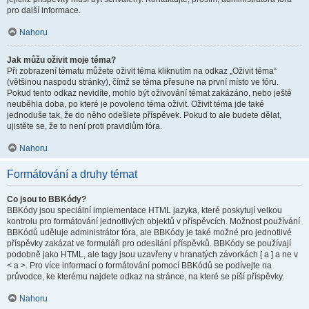
pro další informace.
Nahoru
Jak můžu oživit moje téma?
Při zobrazení tématu můžete oživit téma kliknutím na odkaz „Oživit téma“
(většinou naspodu stránky), čímž se téma přesune na první místo ve fóru.
Pokud tento odkaz nevidíte, mohlo být oživování témat zakázáno, nebo ještě
neuběhla doba, po které je povoleno téma oživit. Oživit téma jde také
jednoduše tak, že do něho odešlete příspěvek. Pokud to ale budete dělat,
ujistěte se, že to není proti pravidlům fóra.
Nahoru
Formátování a druhy témat
Co jsou to BBKódy?
BBKódy jsou speciální implementace HTML jazyka, které poskytují velkou
kontrolu pro formátování jednotlivých objektů v příspěvcích. Možnost používání
BBKódů uděluje administrátor fóra, ale BBKódy je také možné pro jednotlivé
příspěvky zakázat ve formuláři pro odesílání příspěvků. BBKódy se používají
podobně jako HTML, ale tagy jsou uzavřeny v hranatých závorkách [ a ] a ne v
< a >. Pro více informací o formátování pomocí BBKódů se podívejte na
průvodce, ke kterému najdete odkaz na stránce, na které se píší příspěvky.
Nahoru