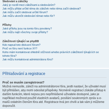
Sledování a záložky
Jaký je rozdíl mezi záložkami a sledováním?
Jak můžu přidat určité téma do záložek nebo téma začít sledovat?
Jak můžu začít sledovat určité fórum?
Jak můžu ukončit sledování témat nebo fór?
Přílohy
Jaké přílohy jsou na tomto fóru povoleny?
Jak můžu najít všechny svoje přílohy?
Záležitosti týkající se phpBB
Kdo napsal toto diskusní fórum?
Proč ve fóru není funkce XY?
Koho mám kontaktovat ohledně stížnosti a/nebo právních záležitostí týkajících se
tohoto fóra?
Jak můžu kontaktovat administrátora fóra?
Přihlašování a registrace
Proč se musím zaregistrovat?
Možná nemusíte, záleží na administrátorovi fóra, jestli nastaví, že uživatel musí
být přihlášen, aby mohl odesílat příspěvky. Nicméně registrací získáte přístup k
dalším funkcím, které nejsou pro nepřihlášené uživatele dostupné, jako je
například možnost použití vlastních avatarů, posílání soukromých zpráv a e-
mailů ostatním členům fóra atd. Registrace trvá jen chvíli a tak vám ji můžeme
doporučit.