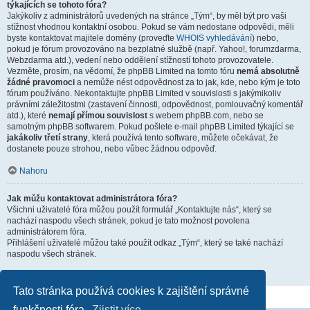
týkajících se tohoto fóra?
Jakýkoliv z administrátorů uvedených na stránce „Tým“, by měl být pro vaši
stížnost vhodnou kontaktní osobou. Pokud se vám nedostane odpovědi, měli
byste kontaktovat majitele domény (proveďte
WHOIS vyhledávání
) nebo,
pokud je fórum provozováno na bezplatné službě (např. Yahoo!, forumzdarma,
Webzdarma atd.), vedení nebo oddělení stížností tohoto provozovatele.
Vezměte, prosím, na vědomí, že phpBB Limited na tomto fóru
nemá absolutně
žádné pravomoci
a nemůže nést odpovědnost za to jak, kde, nebo kým je toto
fórum používáno. Nekontaktujte phpBB Limited v souvislosti s jakýmikoliv
právními záležitostmi (zastavení činnosti, odpovědnost, pomlouvačný komentář
atd.), které
nemají přímou souvislost
s webem phpBB.com, nebo se
samotným phpBB softwarem. Pokud pošlete e-mail phpBB Limited týkající se
jakákoliv třetí strany
, která používá tento software, můžete očekávat, že
dostanete pouze strohou, nebo vůbec žádnou odpověď.
Nahoru
Jak můžu kontaktovat administrátora fóra?
Všichni uživatelé fóra můžou použít formulář „Kontaktujte nás“, který se
nachází naspodu všech stránek, pokud je tato možnost povolena
administrátorem fóra.
Přihlášení uživatelé můžou také použít odkaz „Tým“, který se také nachází
naspodu všech stránek.
Nahoru
Tato stránka používá cookies k zajištění správné
funkčnosti fóra.
Zjistit více