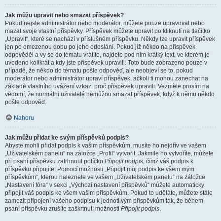
Jak můžu upravit nebo smazat příspěvek?
Pokud nejste administrátor nebo moderátor, můžete pouze upravovat nebo
mazat svoje vlastní příspěvky. Příspěvek můžete upravit po kliknutí na tlačítko
„Upravit“, které se nachází v příslušném příspěvku. Někdy lze upravit příspěvek
jen po omezenou dobu po jeho odeslání. Pokud již někdo na příspěvek
odpověděl a vy se do tématu vrátíte, najdete pod ním krátký text, ve kterém je
uvedeno kolikrát a kdy jste příspěvek upravili. Toto bude zobrazeno pouze v
případě, že někdo do tématu pošle odpověď, ale neobjeví se to, pokud
moderátor nebo administrátor upraví příspěvek, ačkoli ti mohou zanechat na
základě vlastního uvážení vzkaz, proč příspěvek upravili. Vezměte prosím na
vědomí, že normální uživatelé nemůžou smazat příspěvek, když k němu někdo
pošle odpověď.
Nahoru
Jak můžu přidat ke svým příspěvků podpis?
Abyste mohli přidat podpis k vašim příspěvkům, musíte ho nejdřív ve vašem
„Uživatelském panelu“ na záložce „Profil“ vytvořit. Jakmile ho vytvoříte, můžete
při psaní příspěvku zatrhnout políčko
Připojit podpis
, čímž váš podpis k
příspěvku připojíte. Pomocí možnosti „Připojit můj podpis ke všem mým
příspěvkům“, kterou naleznete ve vašem „Uživatelském panelu“ na záložce
„Nastavení fóra“ v sekci „Výchozí nastavení příspěvků“ můžete automaticky
připojit váš podpis ke všem vašim příspěvkům. Pokud to uděláte, můžete stále
zamezit připojení vašeho podpisu k jednotlivým příspěvkům tak, že během
psaní příspěvku zrušíte zaškrtnutí možnosti
Připojit podpis
.