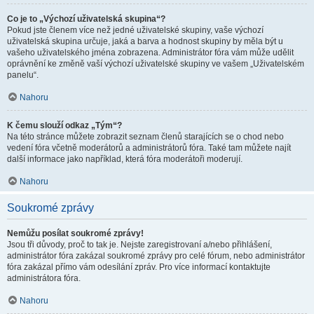
Co je to „Výchozí uživatelská skupina“?
Pokud jste členem více než jedné uživatelské skupiny, vaše výchozí
uživatelská skupina určuje, jaká a barva a hodnost skupiny by měla být u
vašeho uživatelského jména zobrazena. Administrátor fóra vám může udělit
oprávnění ke změně vaší výchozí uživatelské skupiny ve vašem „Uživatelském
panelu“.
Nahoru
K čemu slouží odkaz „Tým“?
Na této stránce můžete zobrazit seznam členů starajících se o chod nebo
vedení fóra včetně moderátorů a administrátorů fóra. Také tam můžete najít
další informace jako například, která fóra moderátoři moderují.
Nahoru
Soukromé zprávy
Nemůžu posílat soukromé zprávy!
Jsou tři důvody, proč to tak je. Nejste zaregistrovaní a/nebo přihlášení,
administrátor fóra zakázal soukromé zprávy pro celé fórum, nebo administrátor
fóra zakázal přímo vám odesílání zpráv. Pro více informací kontaktujte
administrátora fóra.
Nahoru