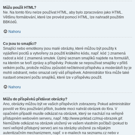
Můžu použít HTML?
Ne. Na tomto fóru nelze používat HTML, aby bylo zpracováno jako HTML.
Většinu formátování, které lze provést pomocí HTML, lze nahradit použitím
BBKódů.
Nahoru
Co jsou to smajlíci?
Smajlíci nebo emotikony jsou malé obrázky, které můžou být použity k
vyjádření pocitů a vytvořeny za použití krátkého kódu, např. kód :) znamená
radost a kód :( znamená smutek. Úplný seznam smajlíků najdete na formuláři,
na kterém se tvoří zprávy a příspěvky. Pokuste se nepoužívat smajlíky v příliš
velkém počtu, protože můžou způsobit nečitelnost příspěvku a moderátoři by je
mohli odstranit, nebo smazat celý váš příspěvek. Administrátor fóra může také
nastavit omezení počtu smajlíků, které lze v příspěvku použít.
Nahoru
Můžu do příspěvků přidávat obrázky?
Ano, obrázky můžou být ve vašich příspěvcích zobrazeny. Pokud administrátor
povolil ve fóru používání příloh, budete moci nahrát obrázek do fóra. V
opačném případě musíte odkázat na obrázek, který se nachází na veřejně
přístupném webovém serveru, např. http://www.priklad.cz/muj-obrazek.gif.
Nemůžete odkázat na obrázek uložený ve vašem vlastním počítači (pokud to
není veřejně přístupný server) ani na obrázky uložené za nějakým
autentizačním mechanizmem, např. v e-mailech na seznamu.cz nebo v