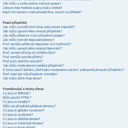
Jak můžu u svého jména zobrazit avatar?
Jaká je moje hodnost a jak ji můžu změnit?
Když chci poslat e-mail uživateli fóra, musím se přihlásit?
Psaní příspěvků
Jak můžu vytvořit nové téma nebo poslat odpověď?
Jak můžu upravit nebo smazat příspěvek?
Jak můžu přidat ke svým příspěvků podpis?
Jak můžu vytvořit hlasování/anketu?
Proč nemůžu přidat do hlasování více možností?
Jak můžu upravit nebo smazat hlasování?
Proč nemám přístup do určitého fóra?
Proč nemůžu posílat přílohy?
Proč jsem obdržel varování?
Jak můžu moderátorovi nahlásit příspěvek?
K čemu slouží tlačítko „Uložit jako rozepsanou zprávu“ zobrazené při psaní příspěvku?
Proč musí být můj příspěvek schválen?
Jak můžu oživit moje téma?
Formátování a druhy témat
Co jsou to BBKódy?
Můžu použít HTML?
Co jsou to smajlíci?
Můžu do příspěvků přidávat obrázky?
Co jsou to globální oznámení?
Co jsou to oznámení?
Co jsou to důležitá témata?
Co jsou to zamknutá témata?
Co jsou to ikony témat?