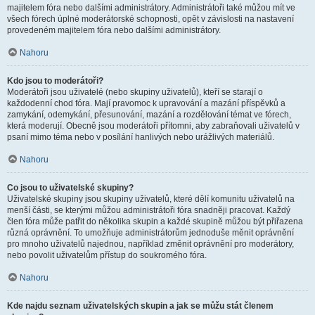
majitelem fóra nebo dalšími administrátory. Administrátoři také můžou mít ve
všech fórech úplné moderátorské schopnosti, opět v závislosti na nastavení
provedeném majitelem fóra nebo dalšími administrátory.
Nahoru
Kdo jsou to moderátoři?
Moderátoři jsou uživatelé (nebo skupiny uživatelů), kteří se starají o
každodenní chod fóra. Mají pravomoc k upravování a mazání příspěvků a
zamykání, odemykání, přesunování, mazání a rozdělování témat ve fórech,
která moderují. Obecně jsou moderátoři přítomni, aby zabraňovali uživatelů v
psaní mimo téma nebo v posílání hanlivých nebo urážlivých materiálů.
Nahoru
Co jsou to uživatelské skupiny?
Uživatelské skupiny jsou skupiny uživatelů, které dělí komunitu uživatelů na
menší části, se kterými můžou administrátoři fóra snadněji pracovat. Každý
člen fóra může patřit do několika skupin a každé skupině můžou být přiřazena
různá oprávnění. To umožňuje administrátorům jednoduše měnit oprávnění
pro mnoho uživatelů najednou, například změnit oprávnění pro moderátory,
nebo povolit uživatelům přístup do soukromého fóra.
Nahoru
Kde najdu seznam uživatelských skupin a jak se můžu stát členem