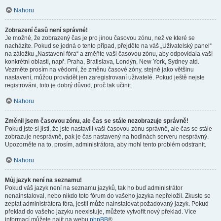
Nahoru
Zobrazení časů není správné!
Je možné, že zobrazený čas je pro jinou časovou zónu, než ve které se
nacházíte. Pokud se jedná o tento případ, přejděte na váš „Uživatelský panel“
na záložku „Nastavení fóra“ a změňte vaši časovou zónu, aby odpovídala vaší
konkrétní oblasti, např. Praha, Bratislava, Londýn, New York, Sydney atd.
Vezměte prosím na vědomí, že změnu časové zóny, stejně jako většinu
nastavení, můžou provádět jen zaregistrovaní uživatelé. Pokud ještě nejste
registrováni, toto je dobrý důvod, proč tak učinit.
Nahoru
Změnil jsem časovou zónu, ale čas se stále nezobrazuje správně!
Pokud jste si jisti, že jste nastavili vaši časovou zónu správně, ale čas se stále
zobrazuje nesprávně, pak je čas nastavený na hodinách serveru nesprávný.
Upozorněte na to, prosím, administrátora, aby mohl tento problém odstranit.
Nahoru
Můj jazyk není na seznamu!
Pokud váš jazyk není na seznamu jazyků, tak ho buď administrátor
nenainstaloval, nebo nikdo toto fórum do vašeho jazyka nepřeložil. Zkuste se
zeptat administrátora fóra, jestli může nainstalovat požadovaný jazyk. Pokud
překlad do vašeho jazyku neexistuje, můžete vytvořit nový překlad. Více
informací můžete najít na webu
phpBB
®.