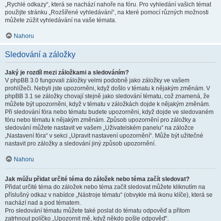
„Rychlé odkazy“, která se nachází nahoře na fóru. Pro vyhledání vašich témat
použijte stránku „Rozšířené vyhledávání“, na které pomocí různých možnosti
můžete zúžit vyhledávání na vaše témata.
Nahoru
Sledování a záložky
Jaký je rozdíl mezi záložkami a sledováním?
V phpBB 3.0 fungovali záložky velmi podobně jako záložky ve vašem
prohlížeči. Nebyli jste upozorněni, když došlo v tématu k nějakým změnám. V
phpBB 3.1 se záložky chovají stejně jako sledování tématu, což znamená, že
můžete být upozorněni, když v tématu v záložkách dojde k nějakým změnám.
Při sledování fóra nebo tématu budete upozorněni, když dojde ve sledovaném
fóru nebo tématu k nějakým změnám. Způsob upozornění pro záložky a
sledování můžete nastavit ve vašem „Uživatelském panelu“ na záložce
„Nastavení fóra“ v sekci „Upravit nastavení upozornění“. Může být užitečné
nastavit pro záložky a sledování jiný způsob upozornění.
Nahoru
Jak můžu přidat určité téma do záložek nebo téma začít sledovat?
Přidat určité téma do záložek nebo téma začít sledovat můžete kliknutím na
příslušný odkaz v nabídce „Nástroje tématu“ (obvykle má ikonu klíče), která se
nachází nad a pod tématem.
Pro sledování tématu můžete také poslat do tématu odpověď a přitom
zatrhnout políčko „Upozornit mě, když někdo pošle odpověď“.