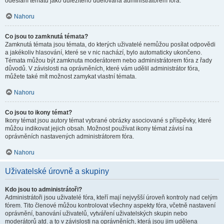
odeslání tématu jako důležitého udělována administrátorem fóra.
Nahoru
Co jsou to zamknutá témata?
Zamknutá témata jsou témata, do kterých uživatelé nemůžou posílat odpovědi
a jakékoliv hlasování, které se v nic nachází, bylo automaticky ukončeno.
Témata můžou být zamknuta moderátorem nebo administrátorem fóra z řady
důvodů. V závislosti na oprávněních, které vám udělil administrátor fóra,
můžete také mít možnost zamykat vlastní témata.
Nahoru
Co jsou to ikony témat?
Ikony témat jsou autory témat vybrané obrázky asociované s příspěvky, které
můžou indikovat jejich obsah. Možnost používat ikony témat závisí na
oprávněních nastavených administrátorem fóra.
Nahoru
Uživatelské úrovně a skupiny
Kdo jsou to administrátoři?
Administrátoři jsou uživatelé fóra, kteří mají nejvyšší úroveň kontroly nad celým
fórem. Tito členové můžou kontrolovat všechny aspekty fóra, včetně nastavení
oprávnění, banování uživatelů, vytváření uživatelských skupin nebo
moderátorů atd. a to v závislosti na oprávněních, která jsou jim udělena