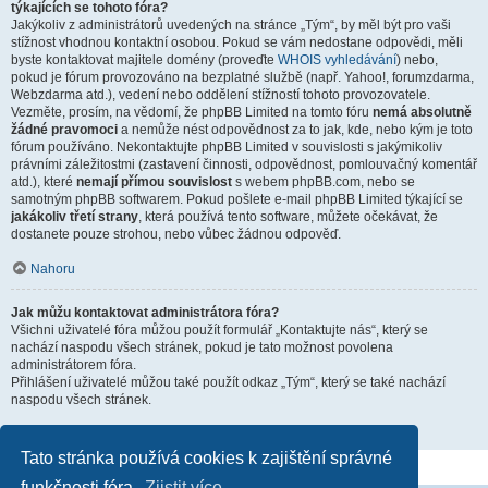
týkajících se tohoto fóra?
Jakýkoliv z administrátorů uvedených na stránce „Tým“, by měl být pro vaši
stížnost vhodnou kontaktní osobou. Pokud se vám nedostane odpovědi, měli
byste kontaktovat majitele domény (proveďte
WHOIS vyhledávání
) nebo,
pokud je fórum provozováno na bezplatné službě (např. Yahoo!, forumzdarma,
Webzdarma atd.), vedení nebo oddělení stížností tohoto provozovatele.
Vezměte, prosím, na vědomí, že phpBB Limited na tomto fóru
nemá absolutně
žádné pravomoci
a nemůže nést odpovědnost za to jak, kde, nebo kým je toto
fórum používáno. Nekontaktujte phpBB Limited v souvislosti s jakýmikoliv
právními záležitostmi (zastavení činnosti, odpovědnost, pomlouvačný komentář
atd.), které
nemají přímou souvislost
s webem phpBB.com, nebo se
samotným phpBB softwarem. Pokud pošlete e-mail phpBB Limited týkající se
jakákoliv třetí strany
, která používá tento software, můžete očekávat, že
dostanete pouze strohou, nebo vůbec žádnou odpověď.
Nahoru
Jak můžu kontaktovat administrátora fóra?
Všichni uživatelé fóra můžou použít formulář „Kontaktujte nás“, který se
nachází naspodu všech stránek, pokud je tato možnost povolena
administrátorem fóra.
Přihlášení uživatelé můžou také použít odkaz „Tým“, který se také nachází
naspodu všech stránek.
Nahoru
Tato stránka používá cookies k zajištění správné
funkčnosti fóra.
Zjistit více