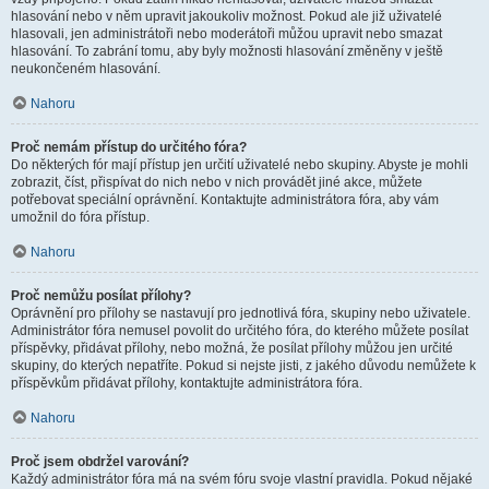
hlasování nebo v něm upravit jakoukoliv možnost. Pokud ale již uživatelé
hlasovali, jen administrátoři nebo moderátoři můžou upravit nebo smazat
hlasování. To zabrání tomu, aby byly možnosti hlasování změněny v ještě
neukončeném hlasování.
Nahoru
Proč nemám přístup do určitého fóra?
Do některých fór mají přístup jen určití uživatelé nebo skupiny. Abyste je mohli
zobrazit, číst, přispívat do nich nebo v nich provádět jiné akce, můžete
potřebovat speciální oprávnění. Kontaktujte administrátora fóra, aby vám
umožnil do fóra přístup.
Nahoru
Proč nemůžu posílat přílohy?
Oprávnění pro přílohy se nastavují pro jednotlivá fóra, skupiny nebo uživatele.
Administrátor fóra nemusel povolit do určitého fóra, do kterého můžete posílat
příspěvky, přidávat přílohy, nebo možná, že posílat přílohy můžou jen určité
skupiny, do kterých nepatříte. Pokud si nejste jisti, z jakého důvodu nemůžete k
příspěvkům přidávat přílohy, kontaktujte administrátora fóra.
Nahoru
Proč jsem obdržel varování?
Každý administrátor fóra má na svém fóru svoje vlastní pravidla. Pokud nějaké