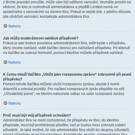
z těchto pravidel porušíte, může vám být uděleno varování. Vezměte prosím na
vědomí, že toto je rozhodnutí administrátora a phpBB Limited nemá nic
společného s varováními na daném fóru. Pokud si nejste jisti, z jakého důvodu
jste obdrželi varování, kontaktujte administrátora fóra.
Nahoru
Jak můžu moderátorovi nahlásit příspěvek?
Pokud je tato funkce povolena administrátorem fóra, měli byste v příspěvku,
který chcete nahlásit, vidět tlačítko (ikonu) pro nahlášení příspěvku. Po kliknutí
na tlačítko se zobrazí formulář, pomocí kterého můžete příspěvek nahlásit.
Nahoru
K čemu slouží tlačítko „Uložit jako rozepsanou zprávu“ zobrazené při psaní
příspěvku?
Pomocí tohoto tlačítka můžete uložit rozepsanou zprávu, abyste ji mohli
dokončit a odeslat později. Pro načtení rozepsaných zpráv přejděte na váš
„Uživatelský panel“, ve kterém naleznete odkaz na vaše rozepsané zprávy.
Nahoru
Proč musí být můj příspěvek schválen?
Administrátor fóra se mohl rozhodnout, že příspěvky ve fóru, do kterého
přispíváte, musí být prohlédnuty předtím, než je budou moci zobrazit ostatní
uživatelé. Je také možné, že vás administrátor fóra vložil do skupiny uživatelů,
jejichž příspěvky musí být schváleny. Kontaktujte, prosím, administrátora fóra