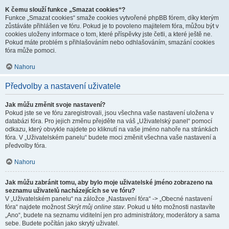
K čemu slouží funkce „Smazat cookies“?
Funkce „Smazat cookies“ smaže cookies vytvořené phpBB fórem, díky kterým
zůstáváte přihlášen ve fóru. Pokud je to povoleno majitelem fóra, můžou být v
cookies uloženy informace o tom, které příspěvky jste četli, a které ještě ne.
Pokud máte problém s přihlašováním nebo odhlašováním, smazání cookies
fóra může pomoci.
Nahoru
Předvolby a nastavení uživatele
Jak můžu změnit svoje nastavení?
Pokud jste se ve fóru zaregistrovali, jsou všechna vaše nastavení uložena v
databázi fóra. Pro jejich změnu přejděte na váš „Uživatelský panel“ pomocí
odkazu, který obvykle najdete po kliknutí na vaše jméno nahoře na stránkách
fóra. V „Uživatelském panelu“ budete moci změnit všechna vaše nastavení a
předvolby fóra.
Nahoru
Jak můžu zabránit tomu, aby bylo moje uživatelské jméno zobrazeno na
seznamu uživatelů nacházejících se ve fóru?
V „Uživatelském panelu“ na záložce „Nastavení fóra“ -> „Obecné nastavení
fóra“ najdete možnost
Skrýt můj online stav
. Pokud u této možnosti nastavíte
„Ano“, budete na seznamu viditelní jen pro administrátory, moderátory a sama
sebe. Budete počítán jako skrytý uživatel.