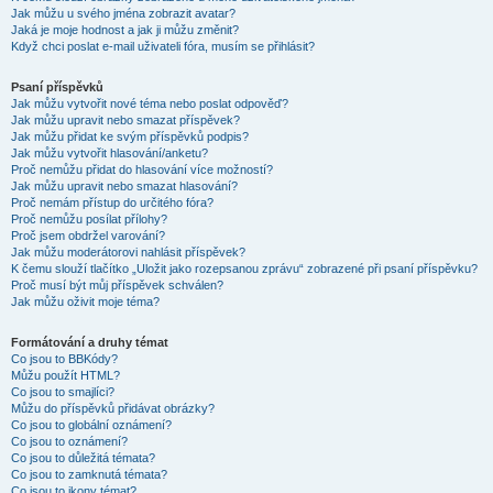
Jak můžu u svého jména zobrazit avatar?
Jaká je moje hodnost a jak ji můžu změnit?
Když chci poslat e-mail uživateli fóra, musím se přihlásit?
Psaní příspěvků
Jak můžu vytvořit nové téma nebo poslat odpověď?
Jak můžu upravit nebo smazat příspěvek?
Jak můžu přidat ke svým příspěvků podpis?
Jak můžu vytvořit hlasování/anketu?
Proč nemůžu přidat do hlasování více možností?
Jak můžu upravit nebo smazat hlasování?
Proč nemám přístup do určitého fóra?
Proč nemůžu posílat přílohy?
Proč jsem obdržel varování?
Jak můžu moderátorovi nahlásit příspěvek?
K čemu slouží tlačítko „Uložit jako rozepsanou zprávu“ zobrazené při psaní příspěvku?
Proč musí být můj příspěvek schválen?
Jak můžu oživit moje téma?
Formátování a druhy témat
Co jsou to BBKódy?
Můžu použít HTML?
Co jsou to smajlíci?
Můžu do příspěvků přidávat obrázky?
Co jsou to globální oznámení?
Co jsou to oznámení?
Co jsou to důležitá témata?
Co jsou to zamknutá témata?
Co jsou to ikony témat?