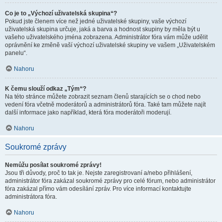
Co je to „Výchozí uživatelská skupina“?
Pokud jste členem více než jedné uživatelské skupiny, vaše výchozí
uživatelská skupina určuje, jaká a barva a hodnost skupiny by měla být u
vašeho uživatelského jména zobrazena. Administrátor fóra vám může udělit
oprávnění ke změně vaší výchozí uživatelské skupiny ve vašem „Uživatelském
panelu“.
Nahoru
K čemu slouží odkaz „Tým“?
Na této stránce můžete zobrazit seznam členů starajících se o chod nebo
vedení fóra včetně moderátorů a administrátorů fóra. Také tam můžete najít
další informace jako například, která fóra moderátoři moderují.
Nahoru
Soukromé zprávy
Nemůžu posílat soukromé zprávy!
Jsou tři důvody, proč to tak je. Nejste zaregistrovaní a/nebo přihlášení,
administrátor fóra zakázal soukromé zprávy pro celé fórum, nebo administrátor
fóra zakázal přímo vám odesílání zpráv. Pro více informací kontaktujte
administrátora fóra.
Nahoru