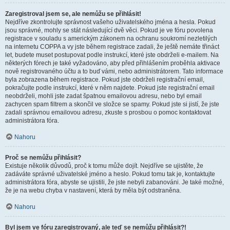
Zaregistroval jsem se, ale nemůžu se přihlásit!
Nejdříve zkontrolujte správnost vašeho uživatelského jména a hesla. Pokud
jsou správné, mohly se stát následující dvě věci. Pokud je ve fóru povolena
registrace v souladu s americkým zákonem na ochranu soukromí nezletilých
na internetu COPPA a vy jste během registrace zadali, že ještě nemáte třináct
let, budete muset postupovat podle instrukcí, které jste obdrželi e-mailem. Na
některých fórech je také vyžadováno, aby před přihlášením proběhla aktivace
nově registrovaného účtu a to buď vámi, nebo administrátorem. Tato informace
byla zobrazena během registrace. Pokud jste obdrželi registrační email,
pokračujte podle instrukcí, které v něm najdete. Pokud jste registrační email
neobdrželi, mohli jste zadat špatnou emailovou adresu, nebo byl email
zachycen spam filtrem a skončil ve složce se spamy. Pokud jste si jistí, že jste
zadali správnou emailovou adresu, zkuste s prosbou o pomoc kontaktovat
administrátora fóra.
Nahoru
Proč se nemůžu přihlásit?
Existuje několik důvodů, proč k tomu může dojít. Nejdříve se ujistěte, že
zadáváte správné uživatelské jméno a heslo. Pokud tomu tak je, kontaktujte
administrátora fóra, abyste se ujistili, že jste nebyli zabanováni. Je také možné,
že je na webu chyba v nastavení, která by měla být odstraněna.
Nahoru
Byl jsem ve fóru zaregistrovaný, ale teď se nemůžu přihlásit?!