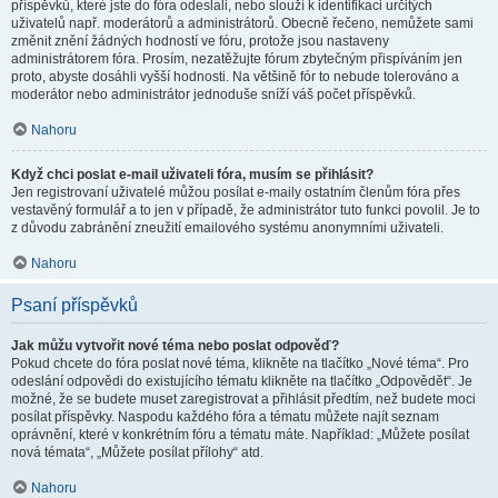
příspěvků, které jste do fóra odeslali, nebo slouží k identifikaci určitých
uživatelů např. moderátorů a administrátorů. Obecně řečeno, nemůžete sami
změnit znění žádných hodností ve fóru, protože jsou nastaveny
administrátorem fóra. Prosím, nezatěžujte fórum zbytečným přispíváním jen
proto, abyste dosáhli vyšší hodnosti. Na většině fór to nebude tolerováno a
moderátor nebo administrátor jednoduše sníží váš počet příspěvků.
Nahoru
Když chci poslat e-mail uživateli fóra, musím se přihlásit?
Jen registrovaní uživatelé můžou posílat e-maily ostatním členům fóra přes
vestavěný formulář a to jen v případě, že administrátor tuto funkci povolil. Je to
z důvodu zabránění zneužití emailového systému anonymními uživateli.
Nahoru
Psaní příspěvků
Jak můžu vytvořit nové téma nebo poslat odpověď?
Pokud chcete do fóra poslat nové téma, klikněte na tlačítko „Nové téma“. Pro
odeslání odpovědi do existujícího tématu klikněte na tlačítko „Odpovědět“. Je
možné, že se budete muset zaregistrovat a přihlásit předtím, než budete moci
posílat příspěvky. Naspodu každého fóra a tématu můžete najít seznam
oprávnění, které v konkrétním fóru a tématu máte. Například: „Můžete posílat
nová témata“, „Můžete posílat přílohy“ atd.
Nahoru