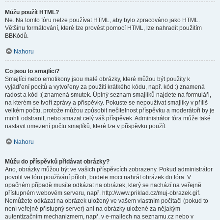
Můžu použít HTML?
Ne. Na tomto fóru nelze používat HTML, aby bylo zpracováno jako HTML.
Většinu formátování, které lze provést pomocí HTML, lze nahradit použitím
BBKódů.
Nahoru
Co jsou to smajlíci?
Smajlíci nebo emotikony jsou malé obrázky, které můžou být použity k
vyjádření pocitů a vytvořeny za použití krátkého kódu, např. kód :) znamená
radost a kód :( znamená smutek. Úplný seznam smajlíků najdete na formuláři,
na kterém se tvoří zprávy a příspěvky. Pokuste se nepoužívat smajlíky v příliš
velkém počtu, protože můžou způsobit nečitelnost příspěvku a moderátoři by je
mohli odstranit, nebo smazat celý váš příspěvek. Administrátor fóra může také
nastavit omezení počtu smajlíků, které lze v příspěvku použít.
Nahoru
Můžu do příspěvků přidávat obrázky?
Ano, obrázky můžou být ve vašich příspěvcích zobrazeny. Pokud administrátor
povolil ve fóru používání příloh, budete moci nahrát obrázek do fóra. V
opačném případě musíte odkázat na obrázek, který se nachází na veřejně
přístupném webovém serveru, např. http://www.priklad.cz/muj-obrazek.gif.
Nemůžete odkázat na obrázek uložený ve vašem vlastním počítači (pokud to
není veřejně přístupný server) ani na obrázky uložené za nějakým
autentizačním mechanizmem, např. v e-mailech na seznamu.cz nebo v