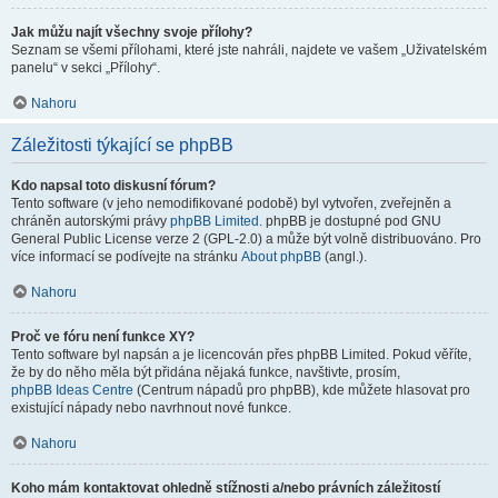
Jak můžu najít všechny svoje přílohy?
Seznam se všemi přílohami, které jste nahráli, najdete ve vašem „Uživatelském
panelu“ v sekci „Přílohy“.
Nahoru
Záležitosti týkající se phpBB
Kdo napsal toto diskusní fórum?
Tento software (v jeho nemodifikované podobě) byl vytvořen, zveřejněn a
chráněn autorskými právy
phpBB Limited
. phpBB je dostupné pod GNU
General Public License verze 2 (GPL-2.0) a může být volně distribuováno. Pro
více informací se podívejte na stránku
About phpBB
(angl.).
Nahoru
Proč ve fóru není funkce XY?
Tento software byl napsán a je licencován přes phpBB Limited. Pokud věříte,
že by do něho měla být přidána nějaká funkce, navštivte, prosím,
phpBB Ideas Centre
(Centrum nápadů pro phpBB), kde můžete hlasovat pro
existující nápady nebo navrhnout nové funkce.
Nahoru
Koho mám kontaktovat ohledně stížnosti a/nebo právních záležitostí