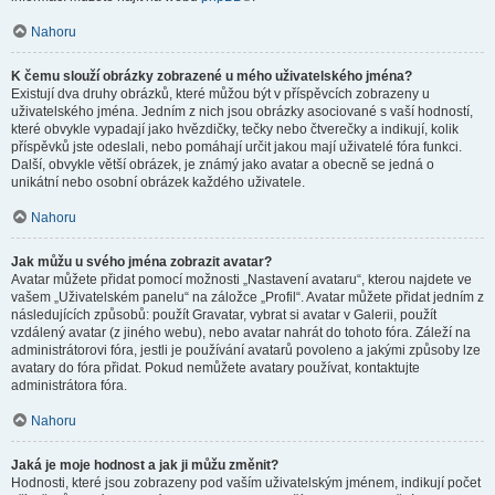
Nahoru
K čemu slouží obrázky zobrazené u mého uživatelského jména?
Existují dva druhy obrázků, které můžou být v příspěvcích zobrazeny u
uživatelského jména. Jedním z nich jsou obrázky asociované s vaší hodností,
které obvykle vypadají jako hvězdičky, tečky nebo čtverečky a indikují, kolik
příspěvků jste odeslali, nebo pomáhají určit jakou mají uživatelé fóra funkci.
Další, obvykle větší obrázek, je známý jako avatar a obecně se jedná o
unikátní nebo osobní obrázek každého uživatele.
Nahoru
Jak můžu u svého jména zobrazit avatar?
Avatar můžete přidat pomocí možnosti „Nastavení avataru“, kterou najdete ve
vašem „Uživatelském panelu“ na záložce „Profil“. Avatar můžete přidat jedním z
následujících způsobů: použít Gravatar, vybrat si avatar v Galerii, použít
vzdálený avatar (z jiného webu), nebo avatar nahrát do tohoto fóra. Záleží na
administrátorovi fóra, jestli je používání avatarů povoleno a jakými způsoby lze
avatary do fóra přidat. Pokud nemůžete avatary používat, kontaktujte
administrátora fóra.
Nahoru
Jaká je moje hodnost a jak ji můžu změnit?
Hodnosti, které jsou zobrazeny pod vaším uživatelským jménem, indikují počet