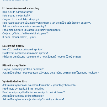
Uživatelské úrovně a skupiny
Kdo jsou to administrátoři?
Kdo jsou to moderátoři?
Co jsou to uživatelské skupiny?
Kde najdu seznam uživatelských skupin a jak se můžu stát členem skupiny?
Jak se můžu stát vedoucím skupiny?
Proč mají některé uživatelské skupiny jinou barvu?
Co je to „Výchozí uživatelská skupina“?
K čemu slouží odkaz „Tým“?
Soukromé zprávy
Nemůžu posílat soukromé zprávy!
Dostávám nechtěné soukromé zprávy!
Přišel mi od někoho na tomto fóru nevyžádaný nebo urážlivý e-mail!
Přátelé a nepřátelé
Co jsou seznamy přátel a nepřátel?
Jak můžu přidat nebo odstranit uživatele do/z mého seznamu přátel nebo nepřátel?
Vyhledávání ve fóru
Jak můžu vyhledávat na celém fóru nebo v jednotlivých fórech?
Proč moje vyhledávání nic nenašlo?
Proč se mi po vyhledávání zobrazí prázdná stránka!?
Jak můžu vyhledat určité uživatele?
Jak můžu vyhledat svoje vlastní příspěvky a témata?