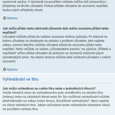
soukromé zprávy. V závislosti na použitém vzhledu můžou být zvýrazněny i
příspěvky od těchto uživatelů. Pokud přidáte uživatele do seznamu nepřátel,
budou jejich příspěvky skryty.
Nahoru
Jak můžu přidat nebo odstranit uživatele do/z mého seznamu přátel nebo
nepřátel?
Uživatele můžete přidat do vašeho seznamu dvěma způsoby. Po kliknutí na
jméno uživatele se dostanete na stránku s profilem uživatele, kde najdete
odkaz, pomocí kterého můžete uživatele přidat do seznamu přátel nebo
nepřátel. Nebo můžete ve vašem „Uživatelském panelu“ na záložce „Přátelé a
nepřátelé“ přímo přidat uživatele do jednoho ze seznamů vložením jejich
uživatelských jmen. Na stejné stránce můžete také odstranit uživatele z vašich
seznamů.
Nahoru
Vyhledávání ve fóru
Jak můžu vyhledávat na celém fóru nebo v jednotlivých fórech?
Vložte hledaný výraz do vyhledávacího pole umístěného na obsahu fóra
(indexu) nebo na stránkách témat nebo fór. Na rozšířené vyhledávání můžete
přejít kliknutím na odkaz (nebo ikonu) „Rozšířené vyhledávání“, který najdete
na všech stránkách fóra. Jakým způsobem bude vyhledávání dostupné závisí
na použitém vzhledu fóra.