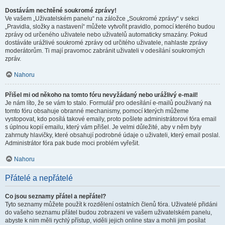
Dostávám nechtěné soukromé zprávy!
Ve vašem „Uživatelském panelu“ na záložce „Soukromé zprávy“ v sekci
„Pravidla, složky a nastavení“ můžete vytvořit pravidlo, pomocí kterého budou
zprávy od určeného uživatele nebo uživatelů automaticky smazány. Pokud
dostáváte urážlivé soukromé zprávy od určitého uživatele, nahlaste zprávy
moderátorům. Ti mají pravomoc zabránit uživateli v odesílání soukromých
zpráv.
Nahoru
Přišel mi od někoho na tomto fóru nevyžádaný nebo urážlivý e-mail!
Je nám líto, že se vám to stalo. Formulář pro odesílání e-mailů používaný na
tomto fóru obsahuje obranné mechanismy, pomocí kterých můžeme
vystopovat, kdo posílá takové emaily, proto pošlete administrátorovi fóra email
s úplnou kopií emailu, který vám přišel. Je velmi důležité, aby v něm byly
zahrnuty hlavičky, které obsahují podrobné údaje o uživateli, který email poslal.
Administrátor fóra pak bude moci problém vyřešit.
Nahoru
Přátelé a nepřátelé
Co jsou seznamy přátel a nepřátel?
Tyto seznamy můžete použít k rozdělení ostatních členů fóra. Uživatelé přidáni
do vašeho seznamu přátel budou zobrazeni ve vašem uživatelském panelu,
abyste k nim měli rychlý přístup, viděli jejich online stav a mohli jim posílat