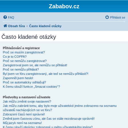
Zababov.cz
FAQ
Přihlásit se
Obsah fóra
Často kladené otázky
Často kladené otázky
Přihlašování a registrace
Proč se musím zaregistrovat?
Co je to COPPA?
Proč se nemůžu zaregistrovat?
Zaregistroval jsem se, ale nemůžu se přihlásit!
Proč se nemůžu přihlásit?
Byl jsem ve fóru zaregistrovaný, ale teď se nemůžu přihlásit?!
Zapomněl jsem heslo!
Proč se automaticky odhlašuji?
K čemu slouží funkce „Smazat cookies“?
Předvolby a nastavení uživatele
Jak můžu změnit svoje nastavení?
Jak můžu zabránit tomu, aby bylo moje uživatelské jméno zobrazeno na seznamu
uživatelů nacházejících se ve fóru?
Zobrazení časů není správné!
Změnil jsem časovou zónu, ale čas se stále nezobrazuje správně!
Můj jazyk není na seznamu!
K čemu slouží obrázky zobrazené u mého uživatelského jména?