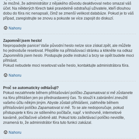
Je možné, že administrátor z nějakého důvodu deaktivoval nebo smazal váš
účet. Na některých fórech také pravidelně odstraňují uživatele, kteří dlouhou
dobu do fóra nic nenapsali, čímž se zmenší velikost databáze. Pokud je to váš
případ, zaregistrujte se znovu a pokuste se více zapojit do diskuzí.
Nahoru
Zapomněl jsem heslo!
Nepropadejte panice! Vaše původní heslo nelze sice získat zpět, ale můžete
ho jednoduše resetovat. Přejděte na přihlašovací stránku a klikněte na odkaz
Zapomněl/a jsem heslo
. Postupujte podle instrukcí a brzy se opět budete moci
přihlásit.
Pokud nebudete moci resetovat vaše heslo, kontaktujte administrátora fóra.
Nahoru
Proč se automaticky odhlašuji?
Pokud nezatrhnete během přihlašování políčko
Zapamatovat si mě
zůstanete
na fóru přihlášen jen po přednastavený čas. To slouží k zabránění zneužití
vašeho účtu někým jiným. Abyste zůstali přihlášeni, zatrhněte během
přihlašování políčko
Zapamatovat si mě
. To se ale nedoporučuje, pokud
přistupujete k fóru ze sdíleného počítače, např. v knihovně, internetové
kavárně, počítačové učebně atd. Pokud toto zaškrtávací políčko nevidíte,
znamená to, že administrátor fóra tuto funkci zakázal.
Nahoru