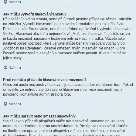
Nahoru
Jak můžu vytvořit hlasování/anketu?
Při posílání nového tématu, nebo při úpravě prvního příspěvku tématu, klikněte
na záložku „Vytvořit hlasování“ pod hlavním formulářem pro text příspěvku.
Pokud tuto záložku nevidíte, nemáte potřebné oprávnění k vytvoření hlasování.
Vložte „Hlasovací otázku“ a nejméně dvě „Možnosti hlasování“, ujistěte se, že
je každá možnost napsaná v textovém poli na vlastním řádku. Můžete také
nastavit počet možností, které uživatel může během hlasování vybrat (v poli
„Možností na uživatele“), časové omezení trvání hlasování ve dnech (0 pro
časově neomezené hlasování) a nakonec můžete povolit uživatelům měnit
jejich hlasy.
Nahoru
Proč nemůžu přidat do hlasování více možností?
Omezení počtu možností v hlasování je nastaveno administrátorem fóra. Pokud
si myslíte, že potřebujete do vašeho hlasování vložit více možností než je
povoleno, kontaktujte administrátora fóra.
Nahoru
Jak můžu upravit nebo smazat hlasování?
Stejně jako v případě příspěvků může být hlasování upraveno pouze jeho
autorem, moderátorem nebo administrátorem. Pro úpravu hlasování klikněte
na tlačítko pro úpravu prvního příspěvku v tématu, ke kterému je hlasování
vždy připojeno. Pokud zatím nikdo nehlasoval, uživatelé můžou smazat