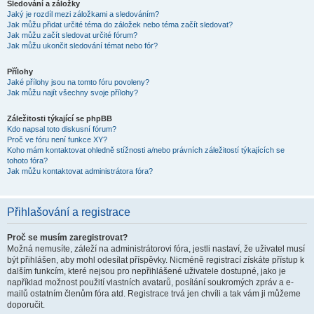
Sledování a záložky
Jaký je rozdíl mezi záložkami a sledováním?
Jak můžu přidat určité téma do záložek nebo téma začít sledovat?
Jak můžu začít sledovat určité fórum?
Jak můžu ukončit sledování témat nebo fór?
Přílohy
Jaké přílohy jsou na tomto fóru povoleny?
Jak můžu najít všechny svoje přílohy?
Záležitosti týkající se phpBB
Kdo napsal toto diskusní fórum?
Proč ve fóru není funkce XY?
Koho mám kontaktovat ohledně stížnosti a/nebo právních záležitostí týkajících se
tohoto fóra?
Jak můžu kontaktovat administrátora fóra?
Přihlašování a registrace
Proč se musím zaregistrovat?
Možná nemusíte, záleží na administrátorovi fóra, jestli nastaví, že uživatel musí
být přihlášen, aby mohl odesílat příspěvky. Nicméně registrací získáte přístup k
dalším funkcím, které nejsou pro nepřihlášené uživatele dostupné, jako je
například možnost použití vlastních avatarů, posílání soukromých zpráv a e-
mailů ostatním členům fóra atd. Registrace trvá jen chvíli a tak vám ji můžeme
doporučit.