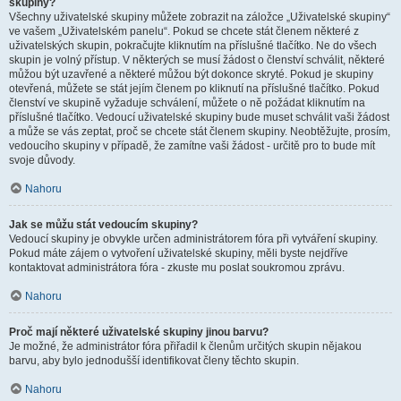
skupiny?
Všechny uživatelské skupiny můžete zobrazit na záložce „Uživatelské skupiny“
ve vašem „Uživatelském panelu“. Pokud se chcete stát členem některé z
uživatelských skupin, pokračujte kliknutím na příslušné tlačítko. Ne do všech
skupin je volný přístup. V některých se musí žádost o členství schválit, některé
můžou být uzavřené a některé můžou být dokonce skryté. Pokud je skupiny
otevřená, můžete se stát jejím členem po kliknutí na příslušné tlačítko. Pokud
členství ve skupině vyžaduje schválení, můžete o ně požádat kliknutím na
příslušné tlačítko. Vedoucí uživatelské skupiny bude muset schválit vaši žádost
a může se vás zeptat, proč se chcete stát členem skupiny. Neobtěžujte, prosím,
vedoucího skupiny v případě, že zamítne vaši žádost - určitě pro to bude mít
svoje důvody.
Nahoru
Jak se můžu stát vedoucím skupiny?
Vedoucí skupiny je obvykle určen administrátorem fóra při vytváření skupiny.
Pokud máte zájem o vytvoření uživatelské skupiny, měli byste nejdříve
kontaktovat administrátora fóra - zkuste mu poslat soukromou zprávu.
Nahoru
Proč mají některé uživatelské skupiny jinou barvu?
Je možné, že administrátor fóra přiřadil k členům určitých skupin nějakou
barvu, aby bylo jednodušší identifikovat členy těchto skupin.
Nahoru