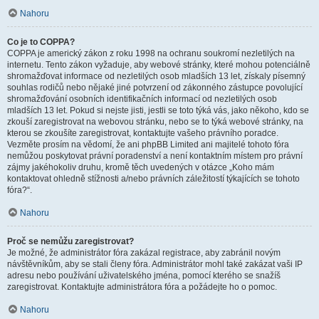
Nahoru
Co je to COPPA?
COPPA je americký zákon z roku 1998 na ochranu soukromí nezletilých na
internetu. Tento zákon vyžaduje, aby webové stránky, které mohou potenciálně
shromažďovat informace od nezletilých osob mladších 13 let, získaly písemný
souhlas rodičů nebo nějaké jiné potvrzení od zákonného zástupce povolující
shromažďování osobních identifikačních informací od nezletilých osob
mladších 13 let. Pokud si nejste jisti, jestli se toto týká vás, jako někoho, kdo se
zkouší zaregistrovat na webovou stránku, nebo se to týká webové stránky, na
kterou se zkoušíte zaregistrovat, kontaktujte vašeho právního poradce.
Vezměte prosím na vědomí, že ani phpBB Limited ani majitelé tohoto fóra
nemůžou poskytovat právní poradenství a není kontaktním místem pro právní
zájmy jakéhokoliv druhu, kromě těch uvedených v otázce „Koho mám
kontaktovat ohledně stížnosti a/nebo právních záležitostí týkajících se tohoto
fóra?“.
Nahoru
Proč se nemůžu zaregistrovat?
Je možné, že administrátor fóra zakázal registrace, aby zabránil novým
návštěvníkům, aby se stali členy fóra. Administrátor mohl také zakázat vaši IP
adresu nebo používání uživatelského jména, pomocí kterého se snažíš
zaregistrovat. Kontaktujte administrátora fóra a požádejte ho o pomoc.
Nahoru