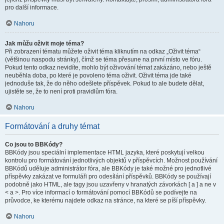
pro další informace.
Nahoru
Jak můžu oživit moje téma?
Při zobrazení tématu můžete oživit téma kliknutím na odkaz „Oživit téma“
(většinou naspodu stránky), čímž se téma přesune na první místo ve fóru.
Pokud tento odkaz nevidíte, mohlo být oživování témat zakázáno, nebo ještě
neuběhla doba, po které je povoleno téma oživit. Oživit téma jde také
jednoduše tak, že do něho odešlete příspěvek. Pokud to ale budete dělat,
ujistěte se, že to není proti pravidlům fóra.
Nahoru
Formátování a druhy témat
Co jsou to BBKódy?
BBKódy jsou speciální implementace HTML jazyka, které poskytují velkou
kontrolu pro formátování jednotlivých objektů v příspěvcích. Možnost používání
BBKódů uděluje administrátor fóra, ale BBKódy je také možné pro jednotlivé
příspěvky zakázat ve formuláři pro odesílání příspěvků. BBKódy se používají
podobně jako HTML, ale tagy jsou uzavřeny v hranatých závorkách [ a ] a ne v
< a >. Pro více informací o formátování pomocí BBKódů se podívejte na
průvodce, ke kterému najdete odkaz na stránce, na které se píší příspěvky.
Nahoru