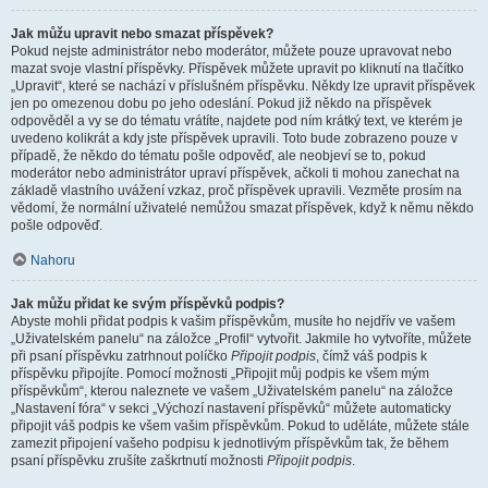
Jak můžu upravit nebo smazat příspěvek?
Pokud nejste administrátor nebo moderátor, můžete pouze upravovat nebo
mazat svoje vlastní příspěvky. Příspěvek můžete upravit po kliknutí na tlačítko
„Upravit“, které se nachází v příslušném příspěvku. Někdy lze upravit příspěvek
jen po omezenou dobu po jeho odeslání. Pokud již někdo na příspěvek
odpověděl a vy se do tématu vrátíte, najdete pod ním krátký text, ve kterém je
uvedeno kolikrát a kdy jste příspěvek upravili. Toto bude zobrazeno pouze v
případě, že někdo do tématu pošle odpověď, ale neobjeví se to, pokud
moderátor nebo administrátor upraví příspěvek, ačkoli ti mohou zanechat na
základě vlastního uvážení vzkaz, proč příspěvek upravili. Vezměte prosím na
vědomí, že normální uživatelé nemůžou smazat příspěvek, když k němu někdo
pošle odpověď.
Nahoru
Jak můžu přidat ke svým příspěvků podpis?
Abyste mohli přidat podpis k vašim příspěvkům, musíte ho nejdřív ve vašem
„Uživatelském panelu“ na záložce „Profil“ vytvořit. Jakmile ho vytvoříte, můžete
při psaní příspěvku zatrhnout políčko
Připojit podpis
, čímž váš podpis k
příspěvku připojíte. Pomocí možnosti „Připojit můj podpis ke všem mým
příspěvkům“, kterou naleznete ve vašem „Uživatelském panelu“ na záložce
„Nastavení fóra“ v sekci „Výchozí nastavení příspěvků“ můžete automaticky
připojit váš podpis ke všem vašim příspěvkům. Pokud to uděláte, můžete stále
zamezit připojení vašeho podpisu k jednotlivým příspěvkům tak, že během
psaní příspěvku zrušíte zaškrtnutí možnosti
Připojit podpis
.