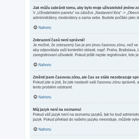
Jak můžu zabránit tomu, aby bylo moje uživatelské jméno z
V „Uživatelském panelu“ na záložce „Nastavení fóra“ -> „Obec
administrátory, moderátory a sama sebe. Budete počítán jako sk
Nahoru
Zobrazení časů není správné!
Je možné, že zobrazený čas je pro jinou časovou zónu, než ve k
aby odpovídala vaší konkrétní oblasti, např. Praha, Bratislav
zaregistrovaní uživatelé. Pokud ještě nejste registrováni, toto je
Nahoru
Změnil jsem časovou zónu, ale čas se stále nezobrazuje sp
Pokud jste si jisti, že jste nastavili vaši časovou zónu správn
tento problém odstranit.
Nahoru
Můj jazyk není na seznamu!
Pokud váš jazyk není na seznamu jazyků, tak ho buď administrát
jazyk. Pokud překlad do vašeho jazyku neexistuje, můžete vytv
Nahoru