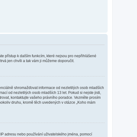
káte přístup k dalším funkcím, které nejsou pro nepřihlášené
trvá jen chvíli a tak vám ji můžeme doporučit.
enciálně shromažďovat informace od nezletilých osob mladších
í od nezletilých osob mladších 13 let. Pokud si nejste jisti,
istrovat, kontaktujte vašeho právního poradce. Vezměte prosím
kéhokoliv druhu, kromě těch uvedených v otázce „Koho mám
ši IP adresu nebo používání uživatelského jména, pomocí