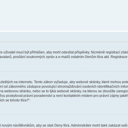
 že uživatel musí být přihlášen, aby mohl odesílat příspěvky. Nicméně registrací zís
 avatarů, posílání soukromých zpráv a e-mailů ostatním členům fóra atd. Registrace 
etilých na internetu. Tento zákon vyžaduje, aby webové stránky, které mohou pot
ní od zákonného zástupce povolující shromažďování osobních identifikačních informac
vat na webovou stránku, nebo se to týká webové stránky, na kterou se zkoušíte zareg
ůžou poskytovat právní poradenství a není kontaktním místem pro právní zájmy ja
ích se tohoto fóra?“.
il novým návštěvníkům, aby se stali členy fóra. Administrátor mohl také zakázat va