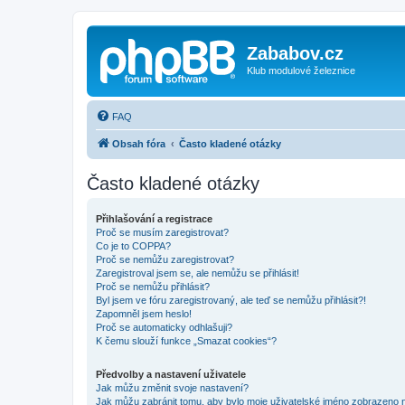
Zababov.cz
Klub modulové železnice
FAQ
Obsah fóra
Často kladené otázky
Často kladené otázky
Přihlašování a registrace
Proč se musím zaregistrovat?
Co je to COPPA?
Proč se nemůžu zaregistrovat?
Zaregistroval jsem se, ale nemůžu se přihlásit!
Proč se nemůžu přihlásit?
Byl jsem ve fóru zaregistrovaný, ale teď se nemůžu přihlásit?!
Zapomněl jsem heslo!
Proč se automaticky odhlašuji?
K čemu slouží funkce „Smazat cookies“?
Předvolby a nastavení uživatele
Jak můžu změnit svoje nastavení?
Jak můžu zabránit tomu, aby bylo moje uživatelské jméno zobrazeno 