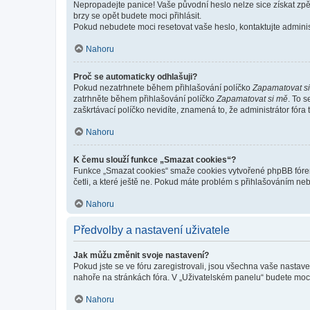
Nepropadejte panice! Vaše původní heslo nelze sice získat zpě
brzy se opět budete moci přihlásit.
Pokud nebudete moci resetovat vaše heslo, kontaktujte administ
Nahoru
Proč se automaticky odhlašuji?
Pokud nezatrhnete během přihlašování políčko
Zapamatovat s
zatrhněte během přihlašování políčko
Zapamatovat si mě
. To 
zaškrtávací políčko nevidíte, znamená to, že administrátor fóra 
Nahoru
K čemu slouží funkce „Smazat cookies“?
Funkce „Smazat cookies“ smaže cookies vytvořené phpBB fórem, 
četli, a které ještě ne. Pokud máte problém s přihlašováním 
Nahoru
Předvolby a nastavení uživatele
Jak můžu změnit svoje nastavení?
Pokud jste se ve fóru zaregistrovali, jsou všechna vaše nastav
nahoře na stránkách fóra. V „Uživatelském panelu“ budete moc
Nahoru