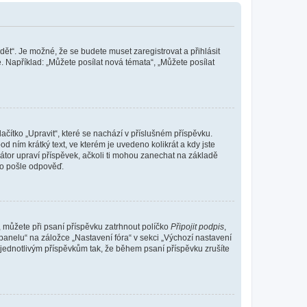
dět“. Je možné, že se budete muset zaregistrovat a přihlásit
 Například: „Můžete posílat nová témata“, „Můžete posílat
čítko „Upravit“, které se nachází v příslušném příspěvku.
 ním krátký text, ve kterém je uvedeno kolikrát a kdy jste
átor upraví příspěvek, ačkoli ti mohou zanechat na základě
do pošle odpověď.
e, můžete při psaní příspěvku zatrhnout políčko
Připojit podpis
,
anelu“ na záložce „Nastavení fóra“ v sekci „Výchozí nastavení
 jednotlivým příspěvkům tak, že během psaní příspěvku zrušíte