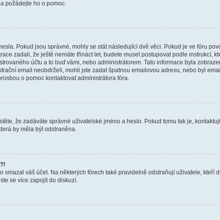
a a požádejte ho o pomoc.
hesla. Pokud jsou správné, mohly se stát následující dvě věci. Pokud je ve fóru 
ace zadali, že ještě nemáte třináct let, budete muset postupovat podle instrukcí, kt
trovaného účtu a to buď vámi, nebo administrátorem. Tato informace byla zobrazena
gistrační email neobdrželi, mohli jste zadat špatnou emailovou adresu, nebo byl em
s prosbou o pomoc kontaktovat administrátora fóra.
těte, že zadáváte správné uživatelské jméno a heslo. Pokud tomu tak je, kontaktujte a
terá by měla být odstraněna.
?!
smazal váš účet. Na některých fórech také pravidelně odstraňují uživatele, kteří d
te se více zapojit do diskuzí.