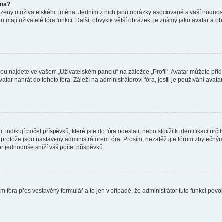
éna?
azeny u uživatelského jména. Jedním z nich jsou obrázky asociované s vaší hodnost
jakou mají uživatelé fóra funkci. Další, obvykle větší obrázek, je známý jako avatar
ou najdete ve vašem „Uživatelském panelu“ na záložce „Profil“. Avatar můžete přida
vatar nahrát do tohoto fóra. Záleží na administrátorovi fóra, jestli je používání ava
ndikují počet příspěvků, které jste do fóra odeslali, nebo slouží k identifikaci urč
protože jsou nastaveny administrátorem fóra. Prosím, nezatěžujte fórum zbytečným 
or jednoduše sníží váš počet příspěvků.
m fóra přes vestavěný formulář a to jen v případě, že administrátor tuto funkci pov