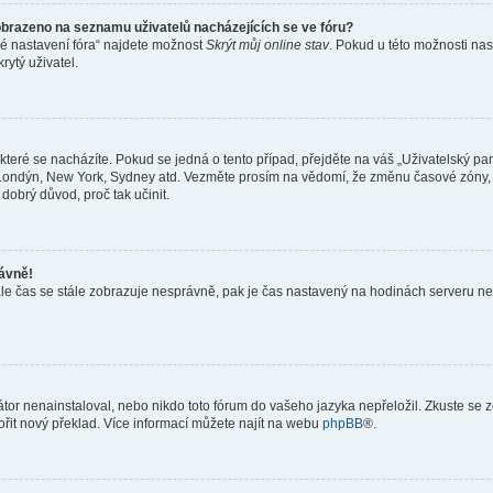
obrazeno na seznamu uživatelů nacházejících se ve fóru?
né nastavení fóra“ najdete možnost
Skrýt můj online stav
. Pokud u této možnosti nas
rytý uživatel.
teré se nacházíte. Pokud se jedná o tento případ, přejděte na váš „Uživatelský pa
a, Londýn, New York, Sydney atd. Vezměte prosím na vědomí, že změnu časové zóny, 
 dobrý důvod, proč tak učinit.
rávně!
ě, ale čas se stále zobrazuje nesprávně, pak je čas nastavený na hodinách serveru 
or nenainstaloval, nebo nikdo toto fórum do vašeho jazyka nepřeložil. Zkuste se ze
ořit nový překlad. Více informací můžete najít na webu
phpBB
®.