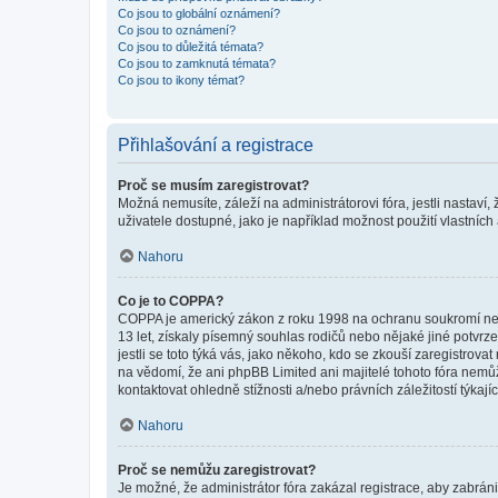
Co jsou to globální oznámení?
Co jsou to oznámení?
Co jsou to důležitá témata?
Co jsou to zamknutá témata?
Co jsou to ikony témat?
Přihlašování a registrace
Proč se musím zaregistrovat?
Možná nemusíte, záleží na administrátorovi fóra, jestli nastaví,
uživatele dostupné, jako je například možnost použití vlastních
Nahoru
Co je to COPPA?
COPPA je americký zákon z roku 1998 na ochranu soukromí nezl
13 let, získaly písemný souhlas rodičů nebo nějaké jiné potvrze
jestli se toto týká vás, jako někoho, kdo se zkouší zaregistro
na vědomí, že ani phpBB Limited ani majitelé tohoto fóra nem
kontaktovat ohledně stížnosti a/nebo právních záležitostí týkajíc
Nahoru
Proč se nemůžu zaregistrovat?
Je možné, že administrátor fóra zakázal registrace, aby zabrán