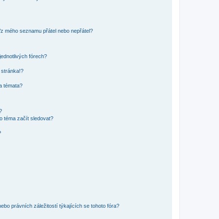
o/z mého seznamu přátel nebo nepřátel?
jednotlivých fórech?
 stránka!?
 a témata?
?
o téma začít sledovat?
?
bo právních záležitostí týkajících se tohoto fóra?