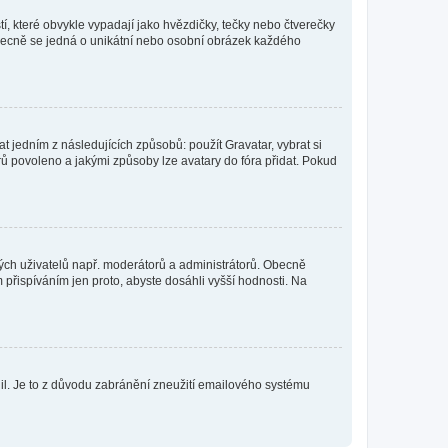
í, které obvykle vypadají jako hvězdičky, tečky nebo čtverečky
 a obecně se jedná o unikátní nebo osobní obrázek každého
t jedním z následujících způsobů: použít Gravatar, vybrat si
tarů povoleno a jakými způsoby lze avatary do fóra přidat. Pokud
itých uživatelů např. moderátorů a administrátorů. Obecně
přispíváním jen proto, abyste dosáhli vyšší hodnosti. Na
olil. Je to z důvodu zabránění zneužití emailového systému