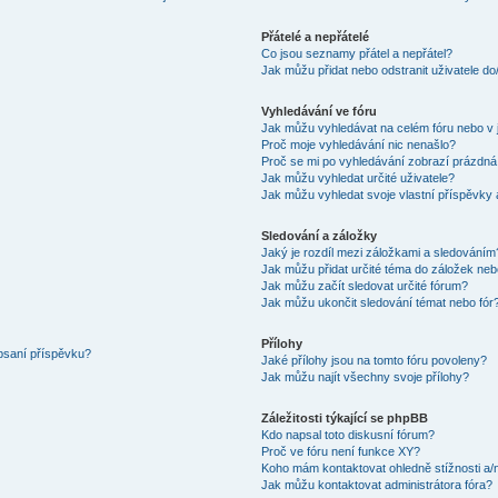
Přátelé a nepřátelé
Co jsou seznamy přátel a nepřátel?
Jak můžu přidat nebo odstranit uživatele d
Vyhledávání ve fóru
Jak můžu vyhledávat na celém fóru nebo v 
Proč moje vyhledávání nic nenašlo?
Proč se mi po vyhledávání zobrazí prázdná
Jak můžu vyhledat určité uživatele?
Jak můžu vyhledat svoje vlastní příspěvky
Sledování a záložky
Jaký je rozdíl mezi záložkami a sledováním
Jak můžu přidat určité téma do záložek neb
Jak můžu začít sledovat určité fórum?
Jak můžu ukončit sledování témat nebo fór
Přílohy
 psaní příspěvku?
Jaké přílohy jsou na tomto fóru povoleny?
Jak můžu najít všechny svoje přílohy?
Záležitosti týkající se phpBB
Kdo napsal toto diskusní fórum?
Proč ve fóru není funkce XY?
Koho mám kontaktovat ohledně stížnosti a/ne
Jak můžu kontaktovat administrátora fóra?