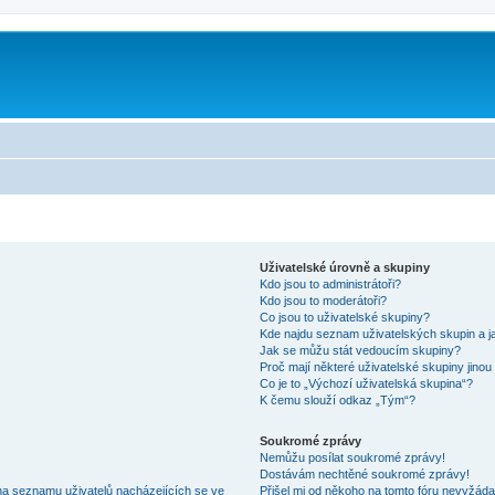
Uživatelské úrovně a skupiny
Kdo jsou to administrátoři?
Kdo jsou to moderátoři?
Co jsou to uživatelské skupiny?
Kde najdu seznam uživatelských skupin a j
Jak se můžu stát vedoucím skupiny?
Proč mají některé uživatelské skupiny jinou
Co je to „Výchozí uživatelská skupina“?
K čemu slouží odkaz „Tým“?
Soukromé zprávy
Nemůžu posílat soukromé zprávy!
Dostávám nechtěné soukromé zprávy!
na seznamu uživatelů nacházejících se ve
Přišel mi od někoho na tomto fóru nevyžáda