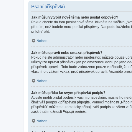
Psaní příspěvků
Jak můžu vytvořit nové téma nebo poslat odpověď?
Pokud chcete do fóra poslat nové téma, klikněte na tlačítko „No
předtím, než budete moci posílat příspěvky. Naspodu každého fó
přílohy“ atd.
Nahoru
Jak můžu upravit nebo smazat příspěvek?
Pokud nejste administrátor nebo moderátor, můžete pouze upravo
Někdy lze upravit příspěvek jen po omezenou dobu po jeho odesl
příspěvek upravili. Toto bude zobrazeno pouze v případě, že n
vlastního uvážení vzkaz, proč příspěvek upravili. Vezměte pr
Nahoru
Jak můžu přidat ke svým příspěvků podpis?
Abyste mohli přidat podpis k vašim příspěvkům, musíte ho nejdří
čímž váš podpis k příspěvku připojíte. Pomocí možnosti „Připo
příspěvků“ můžete automaticky připojit váš podpis ke všem vaš
zaškrtnutí možnosti
Připojit podpis
.
Nahoru