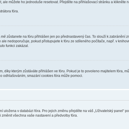
t, ale můžete ho jednoduše resetovat. Přejděte na přihlašovací stránku a klikněte
rátora fóra.
i mě
zůstanete na fóru přihlášen jen po přednastavený čas. To slouží k zabránění zn
se ale nedoporučuje, pokud přistupujete k fóru ze sdíleného počítače, např. v kniho
tuto funkci zakázal.
díky kterým zůstáváte přihlášen ve fóru. Pokud je to povoleno majitelem fóra, můž
nebo odhlašováním, smazání cookies fóra může pomoci.
ení uložena v databázi fóra. Pro jejich změnu přejděte na váš „Uživatelský panel“ p
i změnit všechna vaše nastavení a předvolby fóra.