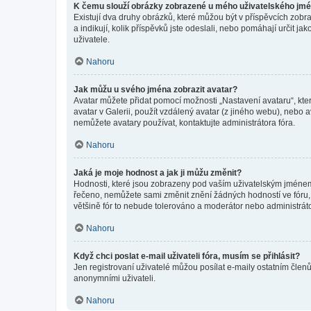
K čemu slouží obrázky zobrazené u mého uživatelského jm
Existují dva druhy obrázků, které můžou být v příspěvcích zobr
a indikují, kolik příspěvků jste odeslali, nebo pomáhají určit 
uživatele.
Nahoru
Jak můžu u svého jména zobrazit avatar?
Avatar můžete přidat pomocí možnosti „Nastavení avataru“, kter
avatar v Galerii, použít vzdálený avatar (z jiného webu), nebo a
nemůžete avatary používat, kontaktujte administrátora fóra.
Nahoru
Jaká je moje hodnost a jak ji můžu změnit?
Hodnosti, které jsou zobrazeny pod vaším uživatelským jménem, i
řečeno, nemůžete sami změnit znění žádných hodností ve fóru, 
většině fór to nebude tolerováno a moderátor nebo administrát
Nahoru
Když chci poslat e-mail uživateli fóra, musím se přihlásit?
Jen registrovaní uživatelé můžou posílat e-maily ostatním členů
anonymními uživateli.
Nahoru