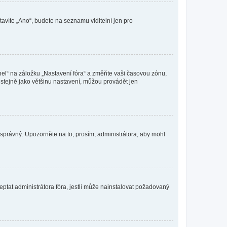
tavíte „Ano“, budete na seznamu viditelní jen pro
nel“ na záložku „Nastavení fóra“ a změňte vaši časovou zónu,
stejně jako většinu nastavení, můžou provádět jen
nesprávný. Upozorněte na to, prosím, administrátora, aby mohl
ptat administrátora fóra, jestli může nainstalovat požadovaný