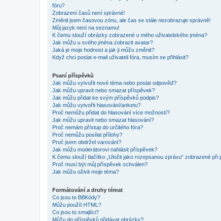
fóru?
Zobrazení časů není správné!
Změnil jsem časovou zónu, ale čas se stále nezobrazuje správně!
Můj jazyk není na seznamu!
K čemu slouží obrázky zobrazené u mého uživatelského jména?
Jak můžu u svého jména zobrazit avatar?
Jaká je moje hodnost a jak ji můžu změnit?
Když chci poslat e-mail uživateli fóra, musím se přihlásit?
Psaní příspěvků
Jak můžu vytvořit nové téma nebo poslat odpověď?
Jak můžu upravit nebo smazat příspěvek?
Jak můžu přidat ke svým příspěvků podpis?
Jak můžu vytvořit hlasování/anketu?
Proč nemůžu přidat do hlasování více možností?
Jak můžu upravit nebo smazat hlasování?
Proč nemám přístup do určitého fóra?
Proč nemůžu posílat přílohy?
Proč jsem obdržel varování?
Jak můžu moderátorovi nahlásit příspěvek?
K čemu slouží tlačítko „Uložit jako rozepsanou zprávu“ zobrazené při
Proč musí být můj příspěvek schválen?
Jak můžu oživit moje téma?
Formátování a druhy témat
Co jsou to BBKódy?
Můžu použít HTML?
Co jsou to smajlíci?
Můžu do příspěvků přidávat obrázky?