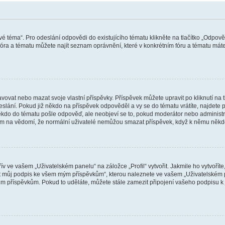
vé téma“. Pro odeslání odpovědi do existujícího tématu klikněte na tlačítko „Odpově
ra a tématu můžete najít seznam oprávnění, které v konkrétním fóru a tématu máte.
vat nebo mazat svoje vlastní příspěvky. Příspěvek můžete upravit po kliknutí na tla
ání. Pokud již někdo na příspěvek odpověděl a vy se do tématu vrátíte, najdete pod
ěkdo do tématu pošle odpověď, ale neobjeví se to, pokud moderátor nebo administr
osím na vědomí, že normální uživatelé nemůžou smazat příspěvek, když k němu něk
v ve vašem „Uživatelském panelu“ na záložce „Profil“ vytvořit. Jakmile ho vytvořít
jit můj podpis ke všem mým příspěvkům“, kterou naleznete ve vašem „Uživatelském p
im příspěvkům. Pokud to uděláte, můžete stále zamezit připojení vašeho podpisu k