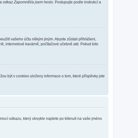
 na odkaz
Zapomněl/a jsem heslo
. Postupujte podle instrukcí a
eužití vašeho účtu někým jiným. Abyste zůstali přihlášeni,
vně, internetové kavárně, počítačové učebně atd. Pokud toto
ou být v cookies uloženy informace o tom, které příspěvky jste
omocí odkazu, který obvykle najdete po kliknutí na vaše jméno