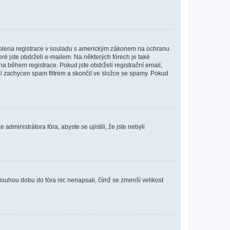
povolena registrace v souladu s americkým zákonem na ochranu
eré jste obdrželi e-mailem. Na některých fórech je také
 během registrace. Pokud jste obdrželi registrační email,
ail zachycen spam filtrem a skončil ve složce se spamy. Pokud
dministrátora fóra, abyste se ujistili, že jste nebyli
louhou dobu do fóra nic nenapsali, čímž se zmenší velikost