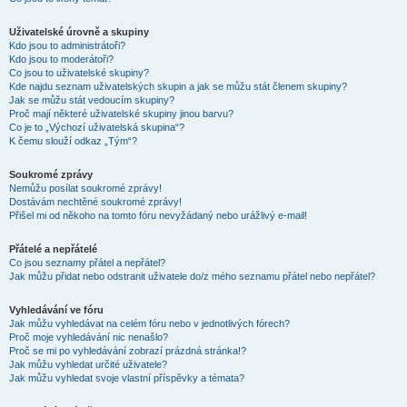
Uživatelské úrovně a skupiny
Kdo jsou to administrátoři?
Kdo jsou to moderátoři?
Co jsou to uživatelské skupiny?
Kde najdu seznam uživatelských skupin a jak se můžu stát členem skupiny?
Jak se můžu stát vedoucím skupiny?
Proč mají některé uživatelské skupiny jinou barvu?
Co je to „Výchozí uživatelská skupina“?
K čemu slouží odkaz „Tým“?
Soukromé zprávy
Nemůžu posílat soukromé zprávy!
Dostávám nechtěné soukromé zprávy!
Přišel mi od někoho na tomto fóru nevyžádaný nebo urážlivý e-mail!
Přátelé a nepřátelé
Co jsou seznamy přátel a nepřátel?
Jak můžu přidat nebo odstranit uživatele do/z mého seznamu přátel nebo nepřátel?
Vyhledávání ve fóru
Jak můžu vyhledávat na celém fóru nebo v jednotlivých fórech?
Proč moje vyhledávání nic nenašlo?
Proč se mi po vyhledávání zobrazí prázdná stránka!?
Jak můžu vyhledat určité uživatele?
Jak můžu vyhledat svoje vlastní příspěvky a témata?