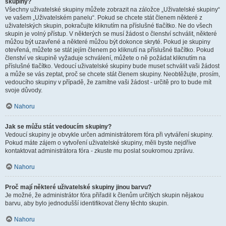
skupiny?
Všechny uživatelské skupiny můžete zobrazit na záložce „Uživatelské skupiny“
ve vašem „Uživatelském panelu“. Pokud se chcete stát členem některé z
uživatelských skupin, pokračujte kliknutím na příslušné tlačítko. Ne do všech
skupin je volný přístup. V některých se musí žádost o členství schválit, některé
můžou být uzavřené a některé můžou být dokonce skryté. Pokud je skupiny
otevřená, můžete se stát jejím členem po kliknutí na příslušné tlačítko. Pokud
členství ve skupině vyžaduje schválení, můžete o ně požádat kliknutím na
příslušné tlačítko. Vedoucí uživatelské skupiny bude muset schválit vaši žádost
a může se vás zeptat, proč se chcete stát členem skupiny. Neobtěžujte, prosím,
vedoucího skupiny v případě, že zamítne vaši žádost - určitě pro to bude mít
svoje důvody.
Nahoru
Jak se můžu stát vedoucím skupiny?
Vedoucí skupiny je obvykle určen administrátorem fóra při vytváření skupiny.
Pokud máte zájem o vytvoření uživatelské skupiny, měli byste nejdříve
kontaktovat administrátora fóra - zkuste mu poslat soukromou zprávu.
Nahoru
Proč mají některé uživatelské skupiny jinou barvu?
Je možné, že administrátor fóra přiřadil k členům určitých skupin nějakou
barvu, aby bylo jednodušší identifikovat členy těchto skupin.
Nahoru