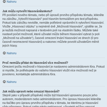
Nahoru
Jak můžu vytvořit hlasování/anketu?
Při posílání nového tématu, nebo při úpravě prvního příspěvku tématu, klikněte
na záložku „Vytvořit hlasování“ pod hlavním formulářem pro text příspěvku.
Pokud tuto záložku nevidíte, nemáte potřebné oprávnění k vytvoření hlasování.
Vložte „Hlasovací otázku“ a nejméně dvě „Možnosti hlasování“, ujistěte se, že
je každá možnost napsaná v textovém poli na vlastním řádku. Můžete také
nastavit počet možností, které uživatel může během hlasování vybrat (v poli
„Možností na uživatele“), časové omezení trvání hlasování ve dnech (0 pro
časově neomezené hlasování) a nakonec můžete povolit uživatelům měnit
jejich hlasy.
Nahoru
Proč nemůžu přidat do hlasování více možností?
Omezení počtu možností v hlasování je nastaveno administrátorem fóra. Pokud
si myslíte, že potřebujete do vašeho hlasování vložit více možností než je
povoleno, kontaktujte administrátora fóra.
Nahoru
Jak můžu upravit nebo smazat hlasování?
Stejně jako v případě příspěvků může být hlasování upraveno pouze jeho
autorem, moderátorem nebo administrátorem. Pro úpravu hlasování klikněte
na tlačítko pro úpravu prvního příspěvku v tématu, ke kterému je hlasování
vždy připojeno. Pokud zatím nikdo nehlasoval, uživatelé můžou smazat