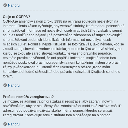
Nahoru
Co je to COPPA?
COPPA je americký zákon z roku 1998 na ochranu soukromí nezletilých na
internetu. Tento zákon vyžaduje, aby webové stránky, které mohou potenciálně
shromažďovat informace od nezletilých osob mladších 13 let, získaly písemný
souhlas rodičů nebo nějaké jiné potvrzení od zákonného zástupce povolující
shromažďování osobních identifikačních informací od nezletilých osob
mladších 13 let. Pokud si nejste jisti, jestli se toto týká vás, jako někoho, kdo se
zkouší zaregistrovat na webovou stránku, nebo se to týká webové stránky, na
kterou se zkoušíte zaregistrovat, kontaktujte vašeho právního poradce.
Vezměte prosím na vědomí, že ani phpBB Limited ani majitelé tohoto fóra
nemůžou poskytovat právní poradenství a není kontaktním místem pro právní
zájmy jakéhokoliv druhu, kromě těch uvedených v otázce „Koho mám
kontaktovat ohledně stížnosti a/nebo právních záležitostí týkajících se tohoto
fóra?“.
Nahoru
Proč se nemůžu zaregistrovat?
Je možné, že administrátor fóra zakázal registrace, aby zabránil novým
návštěvníkům, aby se stali členy fóra. Administrátor mohl také zakázat vaši IP
adresu nebo používání uživatelského jména, pomocí kterého se snažíš
zaregistrovat. Kontaktujte administrátora fóra a požádejte ho o pomoc.
Nahoru