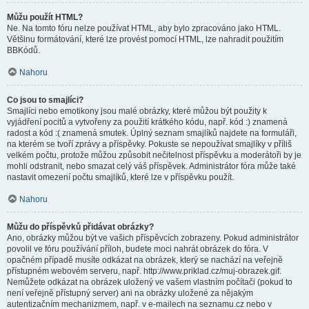
Můžu použít HTML?
Ne. Na tomto fóru nelze používat HTML, aby bylo zpracováno jako HTML.
Většinu formátování, které lze provést pomocí HTML, lze nahradit použitím
BBKódů.
Nahoru
Co jsou to smajlíci?
Smajlíci nebo emotikony jsou malé obrázky, které můžou být použity k
vyjádření pocitů a vytvořeny za použití krátkého kódu, např. kód :) znamená
radost a kód :( znamená smutek. Úplný seznam smajlíků najdete na formuláři,
na kterém se tvoří zprávy a příspěvky. Pokuste se nepoužívat smajlíky v příliš
velkém počtu, protože můžou způsobit nečitelnost příspěvku a moderátoři by je
mohli odstranit, nebo smazat celý váš příspěvek. Administrátor fóra může také
nastavit omezení počtu smajlíků, které lze v příspěvku použít.
Nahoru
Můžu do příspěvků přidávat obrázky?
Ano, obrázky můžou být ve vašich příspěvcích zobrazeny. Pokud administrátor
povolil ve fóru používání příloh, budete moci nahrát obrázek do fóra. V
opačném případě musíte odkázat na obrázek, který se nachází na veřejně
přístupném webovém serveru, např. http://www.priklad.cz/muj-obrazek.gif.
Nemůžete odkázat na obrázek uložený ve vašem vlastním počítači (pokud to
není veřejně přístupný server) ani na obrázky uložené za nějakým
autentizačním mechanizmem, např. v e-mailech na seznamu.cz nebo v