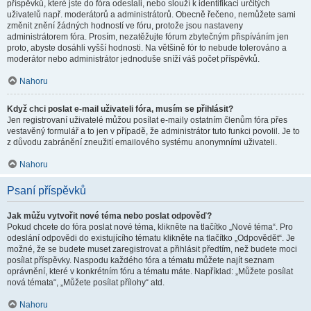
příspěvků, které jste do fóra odeslali, nebo slouží k identifikaci určitých
uživatelů např. moderátorů a administrátorů. Obecně řečeno, nemůžete sami
změnit znění žádných hodností ve fóru, protože jsou nastaveny
administrátorem fóra. Prosím, nezatěžujte fórum zbytečným přispíváním jen
proto, abyste dosáhli vyšší hodnosti. Na většině fór to nebude tolerováno a
moderátor nebo administrátor jednoduše sníží váš počet příspěvků.
Nahoru
Když chci poslat e-mail uživateli fóra, musím se přihlásit?
Jen registrovaní uživatelé můžou posílat e-maily ostatním členům fóra přes
vestavěný formulář a to jen v případě, že administrátor tuto funkci povolil. Je to
z důvodu zabránění zneužití emailového systému anonymními uživateli.
Nahoru
Psaní příspěvků
Jak můžu vytvořit nové téma nebo poslat odpověď?
Pokud chcete do fóra poslat nové téma, klikněte na tlačítko „Nové téma“. Pro
odeslání odpovědi do existujícího tématu klikněte na tlačítko „Odpovědět“. Je
možné, že se budete muset zaregistrovat a přihlásit předtím, než budete moci
posílat příspěvky. Naspodu každého fóra a tématu můžete najít seznam
oprávnění, které v konkrétním fóru a tématu máte. Například: „Můžete posílat
nová témata“, „Můžete posílat přílohy“ atd.
Nahoru