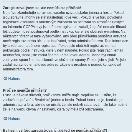
Zaregistroval jsem se, ale nemůžu se přihlásit!
Nejdříve zkontrolujte správnost vašeho uživatelského jména a hesla. Pokud
jsou správné, mohly se stát následující dvě věci. Pokud je ve fóru povolena
registrace v souladu s americkým zákonem na ochranu soukromí nezletilých
na internetu COPPA a vy jste během registrace zadali, že ještě nemáte třináct
let, budete muset postupovat podle instrukcí, které jste obdrželi e-mailem. Na
některých fórech je také vyžadováno, aby před přihlášením proběhla aktivace
nově registrovaného účtu a to buď vámi, nebo administrátorem. Tato informace
byla zobrazena během registrace. Pokud jste obdrželi registrační email,
pokračujte podle instrukcí, které v něm najdete. Pokud jste registrační email
neobdrželi, mohli jste zadat špatnou emailovou adresu, nebo byl email
zachycen spam filtrem a skončil ve složce se spamy. Pokud jste si jistí, že jste
zadali správnou emailovou adresu, zkuste s prosbou o pomoc kontaktovat
administrátora fóra.
Nahoru
Proč se nemůžu přihlásit?
Existuje několik důvodů, proč k tomu může dojít. Nejdříve se ujistěte, že
zadáváte správné uživatelské jméno a heslo. Pokud tomu tak je, kontaktujte
administrátora fóra, abyste se ujistili, že jste nebyli zabanováni. Je také možné,
že je na webu chyba v nastavení, která by měla být odstraněna.
Nahoru
Byl jsem ve fóru zaregistrovaný, ale teď se nemůžu přihlásit?!