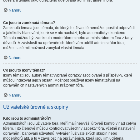
odeslání tématu jako důležitého udělována administrátorem fóra.
Nahoru
Co jsou to zamknutá témata?
Zamknutá témata jsou témata, do kterých uživatelé nemůžou posílat odpovědi
a jakékoliv hlasování, které se v nic nachází, bylo automaticky ukončeno.
Témata můžou být zamknuta moderátorem nebo administrátorem fóra z řady
důvodů. V závislosti na oprávněních, které vám udělil administrátor fóra,
můžete také mít možnost zamykat vlastní témata.
Nahoru
Co jsou to ikony témat?
Ikony témat jsou autory témat vybrané obrázky asociované s příspěvky, které
můžou indikovat jejich obsah. Možnost používat ikony témat závisí na
oprávněních nastavených administrátorem fóra.
Nahoru
Uživatelské úrovně a skupiny
Kdo jsou to administrátoři?
Administrátoři jsou uživatelé fóra, kteří mají nejvyšší úroveň kontroly nad celým
fórem. Tito členové můžou kontrolovat všechny aspekty fóra, včetně nastavení
oprávnění, banování uživatelů, vytváření uživatelských skupin nebo
moderátorů atd. a to v závislosti na oprávněních, která jsou jim udělena