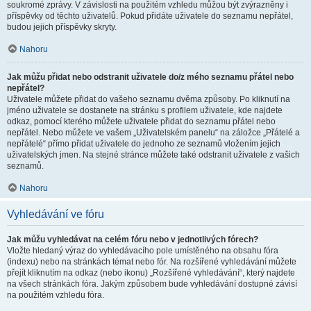
soukromé zprávy. V závislosti na použitém vzhledu můžou být zvýrazněny i
příspěvky od těchto uživatelů. Pokud přidáte uživatele do seznamu nepřátel,
budou jejich příspěvky skryty.
Nahoru
Jak můžu přidat nebo odstranit uživatele do/z mého seznamu přátel nebo
nepřátel?
Uživatele můžete přidat do vašeho seznamu dvěma způsoby. Po kliknutí na
jméno uživatele se dostanete na stránku s profilem uživatele, kde najdete
odkaz, pomocí kterého můžete uživatele přidat do seznamu přátel nebo
nepřátel. Nebo můžete ve vašem „Uživatelském panelu“ na záložce „Přátelé a
nepřátelé“ přímo přidat uživatele do jednoho ze seznamů vložením jejich
uživatelských jmen. Na stejné stránce můžete také odstranit uživatele z vašich
seznamů.
Nahoru
Vyhledávání ve fóru
Jak můžu vyhledávat na celém fóru nebo v jednotlivých fórech?
Vložte hledaný výraz do vyhledávacího pole umístěného na obsahu fóra
(indexu) nebo na stránkách témat nebo fór. Na rozšířené vyhledávání můžete
přejít kliknutím na odkaz (nebo ikonu) „Rozšířené vyhledávání“, který najdete
na všech stránkách fóra. Jakým způsobem bude vyhledávání dostupné závisí
na použitém vzhledu fóra.