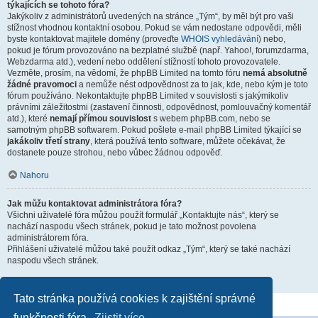
týkajících se tohoto fóra?
Jakýkoliv z administrátorů uvedených na stránce „Tým“, by měl být pro vaši
stížnost vhodnou kontaktní osobou. Pokud se vám nedostane odpovědi, měli
byste kontaktovat majitele domény (proveďte
WHOIS vyhledávání
) nebo,
pokud je fórum provozováno na bezplatné službě (např. Yahoo!, forumzdarma,
Webzdarma atd.), vedení nebo oddělení stížností tohoto provozovatele.
Vezměte, prosím, na vědomí, že phpBB Limited na tomto fóru
nemá absolutně
žádné pravomoci
a nemůže nést odpovědnost za to jak, kde, nebo kým je toto
fórum používáno. Nekontaktujte phpBB Limited v souvislosti s jakýmikoliv
právními záležitostmi (zastavení činnosti, odpovědnost, pomlouvačný komentář
atd.), které
nemají přímou souvislost
s webem phpBB.com, nebo se
samotným phpBB softwarem. Pokud pošlete e-mail phpBB Limited týkající se
jakákoliv třetí strany
, která používá tento software, můžete očekávat, že
dostanete pouze strohou, nebo vůbec žádnou odpověď.
Nahoru
Jak můžu kontaktovat administrátora fóra?
Všichni uživatelé fóra můžou použít formulář „Kontaktujte nás“, který se
nachází naspodu všech stránek, pokud je tato možnost povolena
administrátorem fóra.
Přihlášení uživatelé můžou také použít odkaz „Tým“, který se také nachází
naspodu všech stránek.
Nahoru
Tato stránka používá cookies k zajištění správné
funkčnosti fóra.
Zjistit více