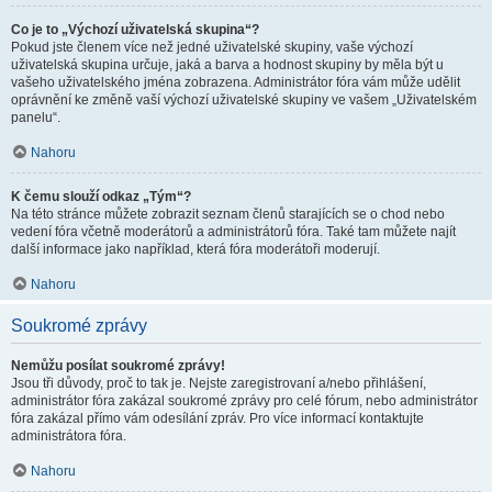
Co je to „Výchozí uživatelská skupina“?
Pokud jste členem více než jedné uživatelské skupiny, vaše výchozí
uživatelská skupina určuje, jaká a barva a hodnost skupiny by měla být u
vašeho uživatelského jména zobrazena. Administrátor fóra vám může udělit
oprávnění ke změně vaší výchozí uživatelské skupiny ve vašem „Uživatelském
panelu“.
Nahoru
K čemu slouží odkaz „Tým“?
Na této stránce můžete zobrazit seznam členů starajících se o chod nebo
vedení fóra včetně moderátorů a administrátorů fóra. Také tam můžete najít
další informace jako například, která fóra moderátoři moderují.
Nahoru
Soukromé zprávy
Nemůžu posílat soukromé zprávy!
Jsou tři důvody, proč to tak je. Nejste zaregistrovaní a/nebo přihlášení,
administrátor fóra zakázal soukromé zprávy pro celé fórum, nebo administrátor
fóra zakázal přímo vám odesílání zpráv. Pro více informací kontaktujte
administrátora fóra.
Nahoru