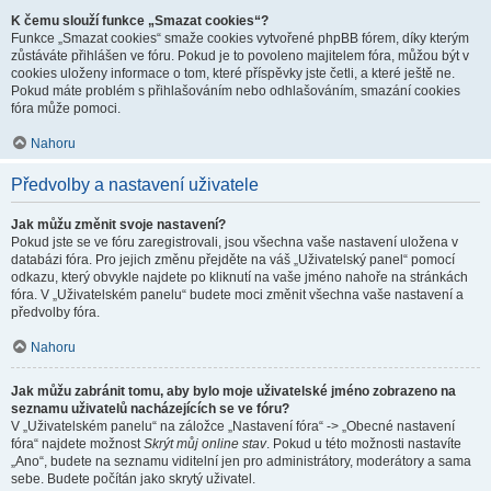
K čemu slouží funkce „Smazat cookies“?
Funkce „Smazat cookies“ smaže cookies vytvořené phpBB fórem, díky kterým
zůstáváte přihlášen ve fóru. Pokud je to povoleno majitelem fóra, můžou být v
cookies uloženy informace o tom, které příspěvky jste četli, a které ještě ne.
Pokud máte problém s přihlašováním nebo odhlašováním, smazání cookies
fóra může pomoci.
Nahoru
Předvolby a nastavení uživatele
Jak můžu změnit svoje nastavení?
Pokud jste se ve fóru zaregistrovali, jsou všechna vaše nastavení uložena v
databázi fóra. Pro jejich změnu přejděte na váš „Uživatelský panel“ pomocí
odkazu, který obvykle najdete po kliknutí na vaše jméno nahoře na stránkách
fóra. V „Uživatelském panelu“ budete moci změnit všechna vaše nastavení a
předvolby fóra.
Nahoru
Jak můžu zabránit tomu, aby bylo moje uživatelské jméno zobrazeno na
seznamu uživatelů nacházejících se ve fóru?
V „Uživatelském panelu“ na záložce „Nastavení fóra“ -> „Obecné nastavení
fóra“ najdete možnost
Skrýt můj online stav
. Pokud u této možnosti nastavíte
„Ano“, budete na seznamu viditelní jen pro administrátory, moderátory a sama
sebe. Budete počítán jako skrytý uživatel.