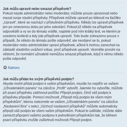
Jak můžu upravit nebo smazat příspěvek?
Pokud nejste administrátor nebo moderátor, můžete pouze upravovat nebo
mazat svoje vlastní příspěvky. Příspěvek můžete upravit po kliknutí na tlačítko
„Upravit“, které se nachází v příslušném příspěvku. Někdy lze upravit příspěvek
jen po omezenou dobu po jeho odeslání. Pokud již někdo na příspěvek
odpověděl a vy se do tématu vrátíte, najdete pod ním krátký text, ve kterém je
uvedeno kolikrát a kdy jste příspěvek upravili. Toto bude zobrazeno pouze v
případě, že někdo do tématu pošle odpověď, ale neobjeví se to, pokud
moderátor nebo administrátor upraví příspěvek, ačkoli ti mohou zanechat na
základě vlastního uvážení vzkaz, proč příspěvek upravili. Vezměte prosím na
vědomí, že normální uživatelé nemůžou smazat příspěvek, když k němu někdo
pošle odpověď.
Nahoru
Jak můžu přidat ke svým příspěvků podpis?
Abyste mohli přidat podpis k vašim příspěvkům, musíte ho nejdřív ve vašem
„Uživatelském panelu“ na záložce „Profil“ vytvořit. Jakmile ho vytvoříte, můžete
při psaní příspěvku zatrhnout políčko
Připojit podpis
, čímž váš podpis k
příspěvku připojíte. Pomocí možnosti „Připojit můj podpis ke všem mým
příspěvkům“, kterou naleznete ve vašem „Uživatelském panelu“ na záložce
„Nastavení fóra“ v sekci „Výchozí nastavení příspěvků“ můžete automaticky
připojit váš podpis ke všem vašim příspěvkům. Pokud to uděláte, můžete stále
zamezit připojení vašeho podpisu k jednotlivým příspěvkům tak, že během
psaní příspěvku zrušíte zaškrtnutí možnosti
Připojit podpis
.