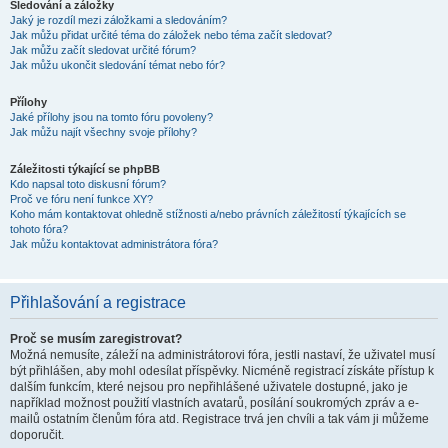
Sledování a záložky
Jaký je rozdíl mezi záložkami a sledováním?
Jak můžu přidat určité téma do záložek nebo téma začít sledovat?
Jak můžu začít sledovat určité fórum?
Jak můžu ukončit sledování témat nebo fór?
Přílohy
Jaké přílohy jsou na tomto fóru povoleny?
Jak můžu najít všechny svoje přílohy?
Záležitosti týkající se phpBB
Kdo napsal toto diskusní fórum?
Proč ve fóru není funkce XY?
Koho mám kontaktovat ohledně stížnosti a/nebo právních záležitostí týkajících se
tohoto fóra?
Jak můžu kontaktovat administrátora fóra?
Přihlašování a registrace
Proč se musím zaregistrovat?
Možná nemusíte, záleží na administrátorovi fóra, jestli nastaví, že uživatel musí
být přihlášen, aby mohl odesílat příspěvky. Nicméně registrací získáte přístup k
dalším funkcím, které nejsou pro nepřihlášené uživatele dostupné, jako je
například možnost použití vlastních avatarů, posílání soukromých zpráv a e-
mailů ostatním členům fóra atd. Registrace trvá jen chvíli a tak vám ji můžeme
doporučit.