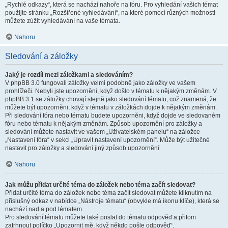
„Rychlé odkazy“, která se nachází nahoře na fóru. Pro vyhledání vašich témat
použijte stránku „Rozšířené vyhledávání“, na které pomocí různých možnosti
můžete zúžit vyhledávání na vaše témata.
Nahoru
Sledování a záložky
Jaký je rozdíl mezi záložkami a sledováním?
V phpBB 3.0 fungovali záložky velmi podobně jako záložky ve vašem
prohlížeči. Nebyli jste upozorněni, když došlo v tématu k nějakým změnám. V
phpBB 3.1 se záložky chovají stejně jako sledování tématu, což znamená, že
můžete být upozorněni, když v tématu v záložkách dojde k nějakým změnám.
Při sledování fóra nebo tématu budete upozorněni, když dojde ve sledovaném
fóru nebo tématu k nějakým změnám. Způsob upozornění pro záložky a
sledování můžete nastavit ve vašem „Uživatelském panelu“ na záložce
„Nastavení fóra“ v sekci „Upravit nastavení upozornění“. Může být užitečné
nastavit pro záložky a sledování jiný způsob upozornění.
Nahoru
Jak můžu přidat určité téma do záložek nebo téma začít sledovat?
Přidat určité téma do záložek nebo téma začít sledovat můžete kliknutím na
příslušný odkaz v nabídce „Nástroje tématu“ (obvykle má ikonu klíče), která se
nachází nad a pod tématem.
Pro sledování tématu můžete také poslat do tématu odpověď a přitom
zatrhnout políčko „Upozornit mě, když někdo pošle odpověď“.