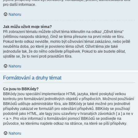
pro další informace.
Nahoru
Jak můžu oživit moje téma?
Při zobrazení tématu můžete oživit téma kliknutím na odkaz „Oživit téma“
(většinou naspodu stránky), čímž se téma přesune na první místo ve fóru.
Pokud tento odkaz nevidíte, mohlo být oživování témat zakázáno, nebo ještě
neuběhla doba, po které je povoleno téma oživit. Oživit téma jde také
jednoduše tak, že do něho odešlete příspěvek. Pokud to ale budete dělat,
ujistěte se, že to není proti pravidlům fóra.
Nahoru
Formátování a druhy témat
Co jsou to BBKódy?
BBKódy jsou speciální implementace HTML jazyka, které poskytují velkou
kontrolu pro formátování jednotlivých objektů v příspěvcích. Možnost používání
BBKódů uděluje administrátor fóra, ale BBKódy je také možné pro jednotlivé
příspěvky zakázat ve formuláři pro odesílání příspěvků. BBKódy se používají
podobně jako HTML, ale tagy jsou uzavřeny v hranatých závorkách [ a ] a ne v
< a >. Pro více informací o formátování pomocí BBKódů se podívejte na
průvodce, ke kterému najdete odkaz na stránce, na které se píší příspěvky.
Nahoru