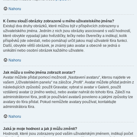
Nahoru
K čemu slouží obrázky zobrazené u mého uživatelského jména?
Existují dva druhy obrázků, které můžou být v příspěvcích zobrazeny u
uživatelského jména. Jedním z nich jsou obrázky asociované s vaší hodností,
které obvykle vypadají jako hvězdičky, tečky nebo čtverečky a indikují, kolik
příspěvků jste odeslali, nebo pomáhají určit jakou mají uživatelé fóra funkci.
Další, obvykle větší obrázek, je známý jako avatar a obecně se jedná o
unikátní nebo osobní obrázek každého uživatele.
Nahoru
Jak můžu u svého jména zobrazit avatar?
Avatar můžete přidat pomocí možnosti „Nastavení avataru“, kterou najdete ve
vašem „Uživatelském panelu“ na záložce „Profil“. Avatar můžete přidat jedním z
následujících způsobů: použít Gravatar, vybrat si avatar v Galerii, použít
vzdálený avatar (z jiného webu), nebo avatar nahrát do tohoto fóra. Záleží na
administrátorovi fóra, jestli je používání avatarů povoleno a jakými způsoby lze
avatary do fóra přidat. Pokud nemůžete avatary používat, kontaktujte
administrátora fóra.
Nahoru
Jaká je moje hodnost a jak ji můžu změnit?
Hodnosti, které jsou zobrazeny pod vaším uživatelským jménem, indikují počet