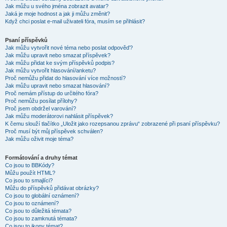
Jak můžu u svého jména zobrazit avatar?
Jaká je moje hodnost a jak ji můžu změnit?
Když chci poslat e-mail uživateli fóra, musím se přihlásit?
Psaní příspěvků
Jak můžu vytvořit nové téma nebo poslat odpověď?
Jak můžu upravit nebo smazat příspěvek?
Jak můžu přidat ke svým příspěvků podpis?
Jak můžu vytvořit hlasování/anketu?
Proč nemůžu přidat do hlasování více možností?
Jak můžu upravit nebo smazat hlasování?
Proč nemám přístup do určitého fóra?
Proč nemůžu posílat přílohy?
Proč jsem obdržel varování?
Jak můžu moderátorovi nahlásit příspěvek?
K čemu slouží tlačítko „Uložit jako rozepsanou zprávu“ zobrazené při psaní příspěvku?
Proč musí být můj příspěvek schválen?
Jak můžu oživit moje téma?
Formátování a druhy témat
Co jsou to BBKódy?
Můžu použít HTML?
Co jsou to smajlíci?
Můžu do příspěvků přidávat obrázky?
Co jsou to globální oznámení?
Co jsou to oznámení?
Co jsou to důležitá témata?
Co jsou to zamknutá témata?
Co jsou to ikony témat?