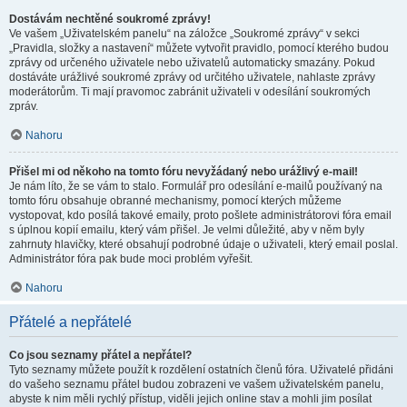
Dostávám nechtěné soukromé zprávy!
Ve vašem „Uživatelském panelu“ na záložce „Soukromé zprávy“ v sekci
„Pravidla, složky a nastavení“ můžete vytvořit pravidlo, pomocí kterého budou
zprávy od určeného uživatele nebo uživatelů automaticky smazány. Pokud
dostáváte urážlivé soukromé zprávy od určitého uživatele, nahlaste zprávy
moderátorům. Ti mají pravomoc zabránit uživateli v odesílání soukromých
zpráv.
Nahoru
Přišel mi od někoho na tomto fóru nevyžádaný nebo urážlivý e-mail!
Je nám líto, že se vám to stalo. Formulář pro odesílání e-mailů používaný na
tomto fóru obsahuje obranné mechanismy, pomocí kterých můžeme
vystopovat, kdo posílá takové emaily, proto pošlete administrátorovi fóra email
s úplnou kopií emailu, který vám přišel. Je velmi důležité, aby v něm byly
zahrnuty hlavičky, které obsahují podrobné údaje o uživateli, který email poslal.
Administrátor fóra pak bude moci problém vyřešit.
Nahoru
Přátelé a nepřátelé
Co jsou seznamy přátel a nepřátel?
Tyto seznamy můžete použít k rozdělení ostatních členů fóra. Uživatelé přidáni
do vašeho seznamu přátel budou zobrazeni ve vašem uživatelském panelu,
abyste k nim měli rychlý přístup, viděli jejich online stav a mohli jim posílat