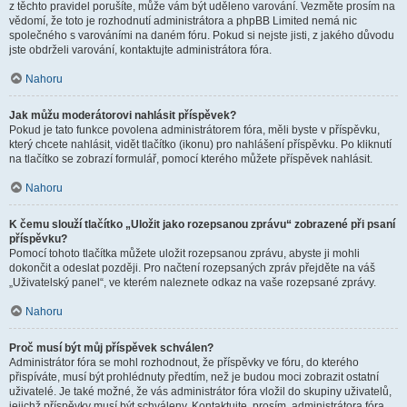
z těchto pravidel porušíte, může vám být uděleno varování. Vezměte prosím na
vědomí, že toto je rozhodnutí administrátora a phpBB Limited nemá nic
společného s varováními na daném fóru. Pokud si nejste jisti, z jakého důvodu
jste obdrželi varování, kontaktujte administrátora fóra.
Nahoru
Jak můžu moderátorovi nahlásit příspěvek?
Pokud je tato funkce povolena administrátorem fóra, měli byste v příspěvku,
který chcete nahlásit, vidět tlačítko (ikonu) pro nahlášení příspěvku. Po kliknutí
na tlačítko se zobrazí formulář, pomocí kterého můžete příspěvek nahlásit.
Nahoru
K čemu slouží tlačítko „Uložit jako rozepsanou zprávu“ zobrazené při psaní
příspěvku?
Pomocí tohoto tlačítka můžete uložit rozepsanou zprávu, abyste ji mohli
dokončit a odeslat později. Pro načtení rozepsaných zpráv přejděte na váš
„Uživatelský panel“, ve kterém naleznete odkaz na vaše rozepsané zprávy.
Nahoru
Proč musí být můj příspěvek schválen?
Administrátor fóra se mohl rozhodnout, že příspěvky ve fóru, do kterého
přispíváte, musí být prohlédnuty předtím, než je budou moci zobrazit ostatní
uživatelé. Je také možné, že vás administrátor fóra vložil do skupiny uživatelů,
jejichž příspěvky musí být schváleny. Kontaktujte, prosím, administrátora fóra