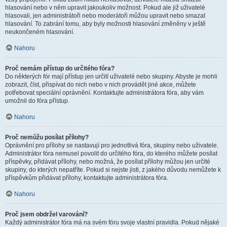
hlasování nebo v něm upravit jakoukoliv možnost. Pokud ale již uživatelé
hlasovali, jen administrátoři nebo moderátoři můžou upravit nebo smazat
hlasování. To zabrání tomu, aby byly možnosti hlasování změněny v ještě
neukončeném hlasování.
Nahoru
Proč nemám přístup do určitého fóra?
Do některých fór mají přístup jen určití uživatelé nebo skupiny. Abyste je mohli
zobrazit, číst, přispívat do nich nebo v nich provádět jiné akce, můžete
potřebovat speciální oprávnění. Kontaktujte administrátora fóra, aby vám
umožnil do fóra přístup.
Nahoru
Proč nemůžu posílat přílohy?
Oprávnění pro přílohy se nastavují pro jednotlivá fóra, skupiny nebo uživatele.
Administrátor fóra nemusel povolit do určitého fóra, do kterého můžete posílat
příspěvky, přidávat přílohy, nebo možná, že posílat přílohy můžou jen určité
skupiny, do kterých nepatříte. Pokud si nejste jisti, z jakého důvodu nemůžete k
příspěvkům přidávat přílohy, kontaktujte administrátora fóra.
Nahoru
Proč jsem obdržel varování?
Každý administrátor fóra má na svém fóru svoje vlastní pravidla. Pokud nějaké