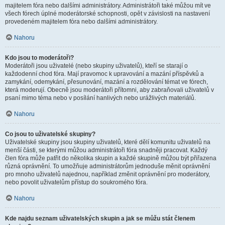
majitelem fóra nebo dalšími administrátory. Administrátoři také můžou mít ve
všech fórech úplné moderátorské schopnosti, opět v závislosti na nastavení
provedeném majitelem fóra nebo dalšími administrátory.
Nahoru
Kdo jsou to moderátoři?
Moderátoři jsou uživatelé (nebo skupiny uživatelů), kteří se starají o
každodenní chod fóra. Mají pravomoc k upravování a mazání příspěvků a
zamykání, odemykání, přesunování, mazání a rozdělování témat ve fórech,
která moderují. Obecně jsou moderátoři přítomni, aby zabraňovali uživatelů v
psaní mimo téma nebo v posílání hanlivých nebo urážlivých materiálů.
Nahoru
Co jsou to uživatelské skupiny?
Uživatelské skupiny jsou skupiny uživatelů, které dělí komunitu uživatelů na
menší části, se kterými můžou administrátoři fóra snadněji pracovat. Každý
člen fóra může patřit do několika skupin a každé skupině můžou být přiřazena
různá oprávnění. To umožňuje administrátorům jednoduše měnit oprávnění
pro mnoho uživatelů najednou, například změnit oprávnění pro moderátory,
nebo povolit uživatelům přístup do soukromého fóra.
Nahoru
Kde najdu seznam uživatelských skupin a jak se můžu stát členem