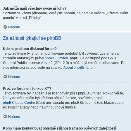
Jak můžu najít všechny svoje přílohy?
Seznam se všemi přílohami, které jste nahráli, najdete ve vašem „Uživatelském
panelu“ v sekci „Přílohy“.
Nahoru
Záležitosti týkající se phpBB
Kdo napsal toto diskusní fórum?
Tento software (v jeho nemodifikované podobě) byl vytvořen, zveřejněn a
chráněn autorskými právy
phpBB Limited
. phpBB je dostupné pod GNU
General Public License verze 2 (GPL-2.0) a může být volně distribuováno. Pro
více informací se podívejte na stránku
About phpBB
(angl.).
Nahoru
Proč ve fóru není funkce XY?
Tento software byl napsán a je licencován přes phpBB Limited. Pokud věříte,
že by do něho měla být přidána nějaká funkce, navštivte, prosím,
phpBB Ideas Centre
(Centrum nápadů pro phpBB), kde můžete hlasovat pro
existující nápady nebo navrhnout nové funkce.
Nahoru
Koho mám kontaktovat ohledně stížnosti a/nebo právních záležitostí