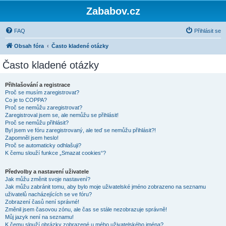
Zababov.cz
FAQ
Přihlásit se
Obsah fóra
Často kladené otázky
Často kladené otázky
Přihlašování a registrace
Proč se musím zaregistrovat?
Co je to COPPA?
Proč se nemůžu zaregistrovat?
Zaregistroval jsem se, ale nemůžu se přihlásit!
Proč se nemůžu přihlásit?
Byl jsem ve fóru zaregistrovaný, ale teď se nemůžu přihlásit?!
Zapomněl jsem heslo!
Proč se automaticky odhlašuji?
K čemu slouží funkce „Smazat cookies“?
Předvolby a nastavení uživatele
Jak můžu změnit svoje nastavení?
Jak můžu zabránit tomu, aby bylo moje uživatelské jméno zobrazeno na seznamu
uživatelů nacházejících se ve fóru?
Zobrazení časů není správné!
Změnil jsem časovou zónu, ale čas se stále nezobrazuje správně!
Můj jazyk není na seznamu!
K čemu slouží obrázky zobrazené u mého uživatelského jména?