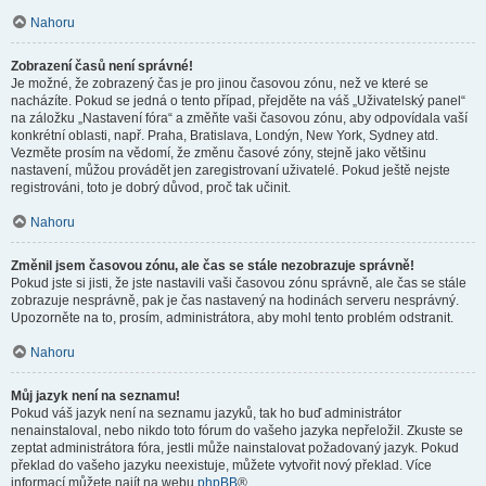
Nahoru
Zobrazení časů není správné!
Je možné, že zobrazený čas je pro jinou časovou zónu, než ve které se
nacházíte. Pokud se jedná o tento případ, přejděte na váš „Uživatelský panel“
na záložku „Nastavení fóra“ a změňte vaši časovou zónu, aby odpovídala vaší
konkrétní oblasti, např. Praha, Bratislava, Londýn, New York, Sydney atd.
Vezměte prosím na vědomí, že změnu časové zóny, stejně jako většinu
nastavení, můžou provádět jen zaregistrovaní uživatelé. Pokud ještě nejste
registrováni, toto je dobrý důvod, proč tak učinit.
Nahoru
Změnil jsem časovou zónu, ale čas se stále nezobrazuje správně!
Pokud jste si jisti, že jste nastavili vaši časovou zónu správně, ale čas se stále
zobrazuje nesprávně, pak je čas nastavený na hodinách serveru nesprávný.
Upozorněte na to, prosím, administrátora, aby mohl tento problém odstranit.
Nahoru
Můj jazyk není na seznamu!
Pokud váš jazyk není na seznamu jazyků, tak ho buď administrátor
nenainstaloval, nebo nikdo toto fórum do vašeho jazyka nepřeložil. Zkuste se
zeptat administrátora fóra, jestli může nainstalovat požadovaný jazyk. Pokud
překlad do vašeho jazyku neexistuje, můžete vytvořit nový překlad. Více
informací můžete najít na webu
phpBB
®.