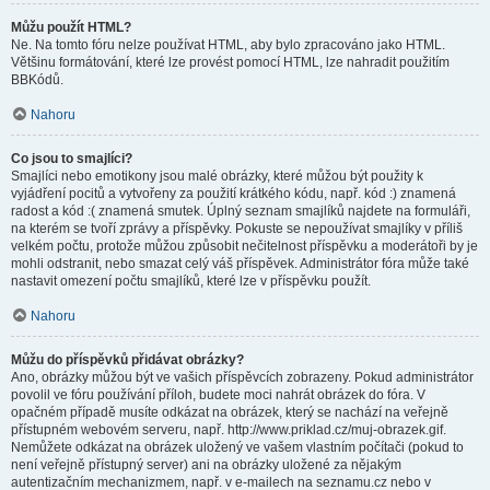
Můžu použít HTML?
Ne. Na tomto fóru nelze používat HTML, aby bylo zpracováno jako HTML.
Většinu formátování, které lze provést pomocí HTML, lze nahradit použitím
BBKódů.
Nahoru
Co jsou to smajlíci?
Smajlíci nebo emotikony jsou malé obrázky, které můžou být použity k
vyjádření pocitů a vytvořeny za použití krátkého kódu, např. kód :) znamená
radost a kód :( znamená smutek. Úplný seznam smajlíků najdete na formuláři,
na kterém se tvoří zprávy a příspěvky. Pokuste se nepoužívat smajlíky v příliš
velkém počtu, protože můžou způsobit nečitelnost příspěvku a moderátoři by je
mohli odstranit, nebo smazat celý váš příspěvek. Administrátor fóra může také
nastavit omezení počtu smajlíků, které lze v příspěvku použít.
Nahoru
Můžu do příspěvků přidávat obrázky?
Ano, obrázky můžou být ve vašich příspěvcích zobrazeny. Pokud administrátor
povolil ve fóru používání příloh, budete moci nahrát obrázek do fóra. V
opačném případě musíte odkázat na obrázek, který se nachází na veřejně
přístupném webovém serveru, např. http://www.priklad.cz/muj-obrazek.gif.
Nemůžete odkázat na obrázek uložený ve vašem vlastním počítači (pokud to
není veřejně přístupný server) ani na obrázky uložené za nějakým
autentizačním mechanizmem, např. v e-mailech na seznamu.cz nebo v