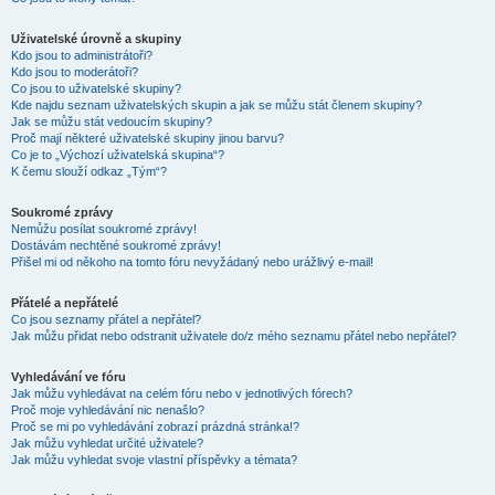
Uživatelské úrovně a skupiny
Kdo jsou to administrátoři?
Kdo jsou to moderátoři?
Co jsou to uživatelské skupiny?
Kde najdu seznam uživatelských skupin a jak se můžu stát členem skupiny?
Jak se můžu stát vedoucím skupiny?
Proč mají některé uživatelské skupiny jinou barvu?
Co je to „Výchozí uživatelská skupina“?
K čemu slouží odkaz „Tým“?
Soukromé zprávy
Nemůžu posílat soukromé zprávy!
Dostávám nechtěné soukromé zprávy!
Přišel mi od někoho na tomto fóru nevyžádaný nebo urážlivý e-mail!
Přátelé a nepřátelé
Co jsou seznamy přátel a nepřátel?
Jak můžu přidat nebo odstranit uživatele do/z mého seznamu přátel nebo nepřátel?
Vyhledávání ve fóru
Jak můžu vyhledávat na celém fóru nebo v jednotlivých fórech?
Proč moje vyhledávání nic nenašlo?
Proč se mi po vyhledávání zobrazí prázdná stránka!?
Jak můžu vyhledat určité uživatele?
Jak můžu vyhledat svoje vlastní příspěvky a témata?