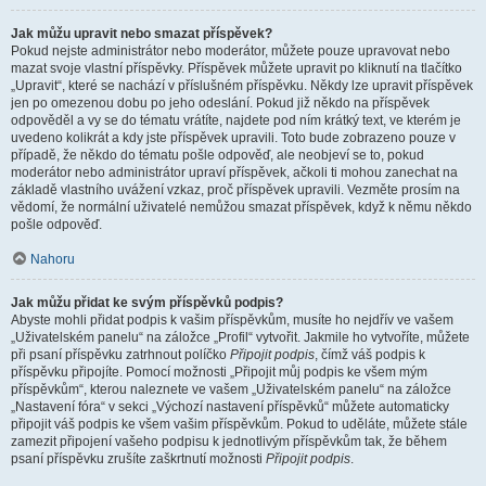
Jak můžu upravit nebo smazat příspěvek?
Pokud nejste administrátor nebo moderátor, můžete pouze upravovat nebo
mazat svoje vlastní příspěvky. Příspěvek můžete upravit po kliknutí na tlačítko
„Upravit“, které se nachází v příslušném příspěvku. Někdy lze upravit příspěvek
jen po omezenou dobu po jeho odeslání. Pokud již někdo na příspěvek
odpověděl a vy se do tématu vrátíte, najdete pod ním krátký text, ve kterém je
uvedeno kolikrát a kdy jste příspěvek upravili. Toto bude zobrazeno pouze v
případě, že někdo do tématu pošle odpověď, ale neobjeví se to, pokud
moderátor nebo administrátor upraví příspěvek, ačkoli ti mohou zanechat na
základě vlastního uvážení vzkaz, proč příspěvek upravili. Vezměte prosím na
vědomí, že normální uživatelé nemůžou smazat příspěvek, když k němu někdo
pošle odpověď.
Nahoru
Jak můžu přidat ke svým příspěvků podpis?
Abyste mohli přidat podpis k vašim příspěvkům, musíte ho nejdřív ve vašem
„Uživatelském panelu“ na záložce „Profil“ vytvořit. Jakmile ho vytvoříte, můžete
při psaní příspěvku zatrhnout políčko
Připojit podpis
, čímž váš podpis k
příspěvku připojíte. Pomocí možnosti „Připojit můj podpis ke všem mým
příspěvkům“, kterou naleznete ve vašem „Uživatelském panelu“ na záložce
„Nastavení fóra“ v sekci „Výchozí nastavení příspěvků“ můžete automaticky
připojit váš podpis ke všem vašim příspěvkům. Pokud to uděláte, můžete stále
zamezit připojení vašeho podpisu k jednotlivým příspěvkům tak, že během
psaní příspěvku zrušíte zaškrtnutí možnosti
Připojit podpis
.