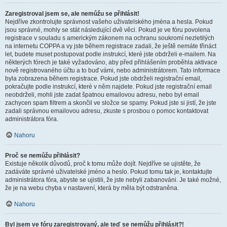
Zaregistroval jsem se, ale nemůžu se přihlásit!
Nejdříve zkontrolujte správnost vašeho uživatelského jména a hesla. Pokud
jsou správné, mohly se stát následující dvě věci. Pokud je ve fóru povolena
registrace v souladu s americkým zákonem na ochranu soukromí nezletilých
na internetu COPPA a vy jste během registrace zadali, že ještě nemáte třináct
let, budete muset postupovat podle instrukcí, které jste obdrželi e-mailem. Na
některých fórech je také vyžadováno, aby před přihlášením proběhla aktivace
nově registrovaného účtu a to buď vámi, nebo administrátorem. Tato informace
byla zobrazena během registrace. Pokud jste obdrželi registrační email,
pokračujte podle instrukcí, které v něm najdete. Pokud jste registrační email
neobdrželi, mohli jste zadat špatnou emailovou adresu, nebo byl email
zachycen spam filtrem a skončil ve složce se spamy. Pokud jste si jistí, že jste
zadali správnou emailovou adresu, zkuste s prosbou o pomoc kontaktovat
administrátora fóra.
Nahoru
Proč se nemůžu přihlásit?
Existuje několik důvodů, proč k tomu může dojít. Nejdříve se ujistěte, že
zadáváte správné uživatelské jméno a heslo. Pokud tomu tak je, kontaktujte
administrátora fóra, abyste se ujistili, že jste nebyli zabanováni. Je také možné,
že je na webu chyba v nastavení, která by měla být odstraněna.
Nahoru
Byl jsem ve fóru zaregistrovaný, ale teď se nemůžu přihlásit?!