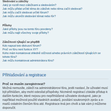
Sledování a záložky
Jaký je rozdíl mezi záložkami a sledováním?
Jak můžu přidat určité téma do záložek nebo téma začít sledovat?
Jak můžu začít sledovat určité fórum?
Jak můžu ukončit sledování témat nebo fór?
Přílohy
Jaké přílohy jsou na tomto fóru povoleny?
Jak můžu najít všechny svoje přílohy?
Záležitosti týkající se phpBB
Kdo napsal toto diskusní fórum?
Proč ve fóru není funkce XY?
Koho mám kontaktovat ohledně stížnosti a/nebo právních záležitostí týkajících se
tohoto fóra?
Jak můžu kontaktovat administrátora fóra?
Přihlašování a registrace
Proč se musím zaregistrovat?
Možná nemusíte, záleží na administrátorovi fóra, jestli nastaví, že uživatel musí
být přihlášen, aby mohl odesílat příspěvky. Nicméně registrací získáte přístup k
dalším funkcím, které nejsou pro nepřihlášené uživatele dostupné, jako je
například možnost použití vlastních avatarů, posílání soukromých zpráv a e-
mailů ostatním členům fóra atd. Registrace trvá jen chvíli a tak vám ji můžeme
doporučit.