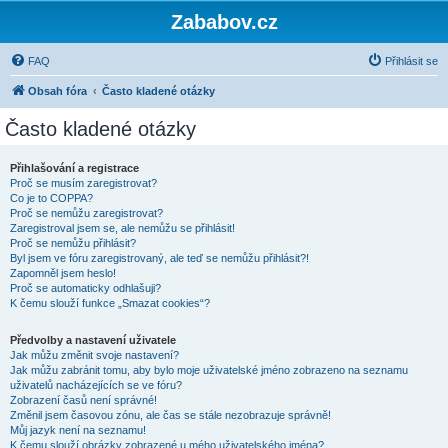
Zababov.cz
FAQ
Přihlásit se
Obsah fóra
Často kladené otázky
Často kladené otázky
Přihlašování a registrace
Proč se musím zaregistrovat?
Co je to COPPA?
Proč se nemůžu zaregistrovat?
Zaregistroval jsem se, ale nemůžu se přihlásit!
Proč se nemůžu přihlásit?
Byl jsem ve fóru zaregistrovaný, ale teď se nemůžu přihlásit?!
Zapomněl jsem heslo!
Proč se automaticky odhlašuji?
K čemu slouží funkce „Smazat cookies“?
Předvolby a nastavení uživatele
Jak můžu změnit svoje nastavení?
Jak můžu zabránit tomu, aby bylo moje uživatelské jméno zobrazeno na seznamu
uživatelů nacházejících se ve fóru?
Zobrazení časů není správné!
Změnil jsem časovou zónu, ale čas se stále nezobrazuje správně!
Můj jazyk není na seznamu!
K čemu slouží obrázky zobrazené u mého uživatelského jména?