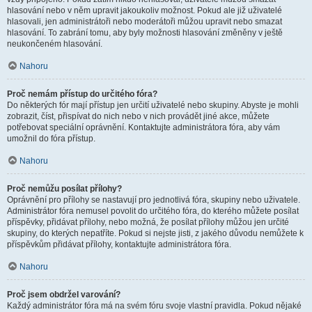
hlasování nebo v něm upravit jakoukoliv možnost. Pokud ale již uživatelé
hlasovali, jen administrátoři nebo moderátoři můžou upravit nebo smazat
hlasování. To zabrání tomu, aby byly možnosti hlasování změněny v ještě
neukončeném hlasování.
Nahoru
Proč nemám přístup do určitého fóra?
Do některých fór mají přístup jen určití uživatelé nebo skupiny. Abyste je mohli
zobrazit, číst, přispívat do nich nebo v nich provádět jiné akce, můžete
potřebovat speciální oprávnění. Kontaktujte administrátora fóra, aby vám
umožnil do fóra přístup.
Nahoru
Proč nemůžu posílat přílohy?
Oprávnění pro přílohy se nastavují pro jednotlivá fóra, skupiny nebo uživatele.
Administrátor fóra nemusel povolit do určitého fóra, do kterého můžete posílat
příspěvky, přidávat přílohy, nebo možná, že posílat přílohy můžou jen určité
skupiny, do kterých nepatříte. Pokud si nejste jisti, z jakého důvodu nemůžete k
příspěvkům přidávat přílohy, kontaktujte administrátora fóra.
Nahoru
Proč jsem obdržel varování?
Každý administrátor fóra má na svém fóru svoje vlastní pravidla. Pokud nějaké