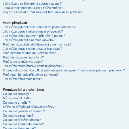
Jak můžu u svého jména zobrazit avatar?
Jaká je moje hodnost a jak ji můžu změnit?
Když chci poslat e-mail uživateli fóra, musím se přihlásit?
Psaní příspěvků
Jak můžu vytvořit nové téma nebo poslat odpověď?
Jak můžu upravit nebo smazat příspěvek?
Jak můžu přidat ke svým příspěvků podpis?
Jak můžu vytvořit hlasování/anketu?
Proč nemůžu přidat do hlasování více možností?
Jak můžu upravit nebo smazat hlasování?
Proč nemám přístup do určitého fóra?
Proč nemůžu posílat přílohy?
Proč jsem obdržel varování?
Jak můžu moderátorovi nahlásit příspěvek?
K čemu slouží tlačítko „Uložit jako rozepsanou zprávu“ zobrazené při psaní příspěvku?
Proč musí být můj příspěvek schválen?
Jak můžu oživit moje téma?
Formátování a druhy témat
Co jsou to BBKódy?
Můžu použít HTML?
Co jsou to smajlíci?
Můžu do příspěvků přidávat obrázky?
Co jsou to globální oznámení?
Co jsou to oznámení?
Co jsou to důležitá témata?
Co jsou to zamknutá témata?
Co jsou to ikony témat?