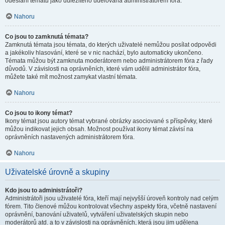
odeslání tématu jako důležitého udělována administrátorem fóra.
Nahoru
Co jsou to zamknutá témata?
Zamknutá témata jsou témata, do kterých uživatelé nemůžou posílat odpovědi
a jakékoliv hlasování, které se v nic nachází, bylo automaticky ukončeno.
Témata můžou být zamknuta moderátorem nebo administrátorem fóra z řady
důvodů. V závislosti na oprávněních, které vám udělil administrátor fóra,
můžete také mít možnost zamykat vlastní témata.
Nahoru
Co jsou to ikony témat?
Ikony témat jsou autory témat vybrané obrázky asociované s příspěvky, které
můžou indikovat jejich obsah. Možnost používat ikony témat závisí na
oprávněních nastavených administrátorem fóra.
Nahoru
Uživatelské úrovně a skupiny
Kdo jsou to administrátoři?
Administrátoři jsou uživatelé fóra, kteří mají nejvyšší úroveň kontroly nad celým
fórem. Tito členové můžou kontrolovat všechny aspekty fóra, včetně nastavení
oprávnění, banování uživatelů, vytváření uživatelských skupin nebo
moderátorů atd. a to v závislosti na oprávněních, která jsou jim udělena