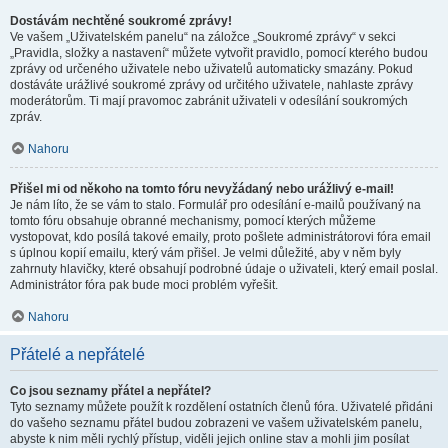
Dostávám nechtěné soukromé zprávy!
Ve vašem „Uživatelském panelu“ na záložce „Soukromé zprávy“ v sekci
„Pravidla, složky a nastavení“ můžete vytvořit pravidlo, pomocí kterého budou
zprávy od určeného uživatele nebo uživatelů automaticky smazány. Pokud
dostáváte urážlivé soukromé zprávy od určitého uživatele, nahlaste zprávy
moderátorům. Ti mají pravomoc zabránit uživateli v odesílání soukromých
zpráv.
Nahoru
Přišel mi od někoho na tomto fóru nevyžádaný nebo urážlivý e-mail!
Je nám líto, že se vám to stalo. Formulář pro odesílání e-mailů používaný na
tomto fóru obsahuje obranné mechanismy, pomocí kterých můžeme
vystopovat, kdo posílá takové emaily, proto pošlete administrátorovi fóra email
s úplnou kopií emailu, který vám přišel. Je velmi důležité, aby v něm byly
zahrnuty hlavičky, které obsahují podrobné údaje o uživateli, který email poslal.
Administrátor fóra pak bude moci problém vyřešit.
Nahoru
Přátelé a nepřátelé
Co jsou seznamy přátel a nepřátel?
Tyto seznamy můžete použít k rozdělení ostatních členů fóra. Uživatelé přidáni
do vašeho seznamu přátel budou zobrazeni ve vašem uživatelském panelu,
abyste k nim měli rychlý přístup, viděli jejich online stav a mohli jim posílat