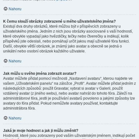
Nahoru
K čemu slouží obrázky zobrazené u mého uživatelského jména?
Existují dva druhy obrázků, které můžou být v příspěvcích zobrazeny u
uživatelského jména. Jedním z nich jsou obrázky asociované s vaší hodností,
které obvykle vypadají jako hvězdičky, tečky nebo čtverečky a indikují, kolik
příspěvků jste odeslali, nebo pomáhají určit jakou mají uživatelé fóra funkci.
Další, obvykle větší obrázek, je známý jako avatar a obecně se jedná o
unikátní nebo osobní obrázek každého uživatele.
Nahoru
Jak můžu u svého jména zobrazit avatar?
Avatar můžete přidat pomocí možnosti „Nastavení avataru“, kterou najdete ve
vašem „Uživatelském panelu“ na záložce „Profil“. Avatar můžete přidat jedním z
následujících způsobů: použít Gravatar, vybrat si avatar v Galerii, použít
vzdálený avatar (z jiného webu), nebo avatar nahrát do tohoto fóra. Záleží na
administrátorovi fóra, jestli je používání avatarů povoleno a jakými způsoby lze
avatary do fóra přidat. Pokud nemůžete avatary používat, kontaktujte
administrátora fóra.
Nahoru
Jaká je moje hodnost a jak ji můžu změnit?
Hodnosti, které jsou zobrazeny pod vaším uživatelským jménem, indikují počet