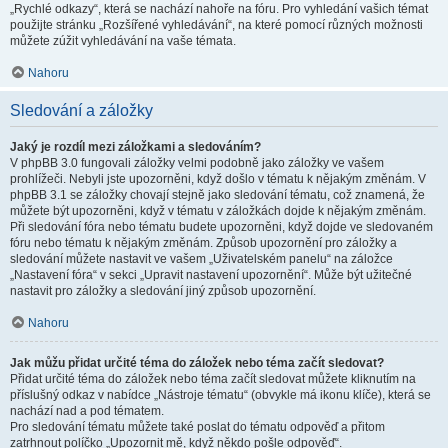
„Rychlé odkazy“, která se nachází nahoře na fóru. Pro vyhledání vašich témat
použijte stránku „Rozšířené vyhledávání“, na které pomocí různých možnosti
můžete zúžit vyhledávání na vaše témata.
Nahoru
Sledování a záložky
Jaký je rozdíl mezi záložkami a sledováním?
V phpBB 3.0 fungovali záložky velmi podobně jako záložky ve vašem
prohlížeči. Nebyli jste upozorněni, když došlo v tématu k nějakým změnám. V
phpBB 3.1 se záložky chovají stejně jako sledování tématu, což znamená, že
můžete být upozorněni, když v tématu v záložkách dojde k nějakým změnám.
Při sledování fóra nebo tématu budete upozorněni, když dojde ve sledovaném
fóru nebo tématu k nějakým změnám. Způsob upozornění pro záložky a
sledování můžete nastavit ve vašem „Uživatelském panelu“ na záložce
„Nastavení fóra“ v sekci „Upravit nastavení upozornění“. Může být užitečné
nastavit pro záložky a sledování jiný způsob upozornění.
Nahoru
Jak můžu přidat určité téma do záložek nebo téma začít sledovat?
Přidat určité téma do záložek nebo téma začít sledovat můžete kliknutím na
příslušný odkaz v nabídce „Nástroje tématu“ (obvykle má ikonu klíče), která se
nachází nad a pod tématem.
Pro sledování tématu můžete také poslat do tématu odpověď a přitom
zatrhnout políčko „Upozornit mě, když někdo pošle odpověď“.