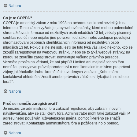
Nahoru
Co je to COPPA?
COPPA je americký zákon z roku 1998 na ochranu soukromí nezletilých na
internetu. Tento zákon vyžaduje, aby webové stránky, které mohou potenciálně
shromažďovat informace od nezletilých osob mladších 13 let, získaly písemný
souhlas rodičů nebo nějaké jiné potvrzení od zákonného zástupce povolující
shromažďování osobních identifikačních informací od nezletilých osob
mladších 13 let. Pokud si nejste jisti, jestli se toto týká vás, jako někoho, kdo se
zkouší zaregistrovat na webovou stránku, nebo se to týká webové stránky, na
kterou se zkoušíte zaregistrovat, kontaktujte vašeho právního poradce.
Vezměte prosím na vědomí, že ani phpBB Limited ani majitelé tohoto fóra
nemůžou poskytovat právní poradenství a není kontaktním místem pro právní
zájmy jakéhokoliv druhu, kromě těch uvedených v otázce „Koho mám
kontaktovat ohledně stížnosti a/nebo právních záležitostí týkajících se tohoto
fóra?“.
Nahoru
Proč se nemůžu zaregistrovat?
Je možné, že administrátor fóra zakázal registrace, aby zabránil novým
návštěvníkům, aby se stali členy fóra. Administrátor mohl také zakázat vaši IP
adresu nebo používání uživatelského jména, pomocí kterého se snažíš
zaregistrovat. Kontaktujte administrátora fóra a požádejte ho o pomoc.
Nahoru