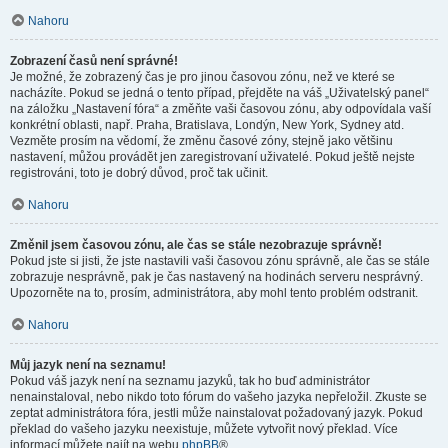
Nahoru
Zobrazení časů není správné!
Je možné, že zobrazený čas je pro jinou časovou zónu, než ve které se
nacházíte. Pokud se jedná o tento případ, přejděte na váš „Uživatelský panel“
na záložku „Nastavení fóra“ a změňte vaši časovou zónu, aby odpovídala vaší
konkrétní oblasti, např. Praha, Bratislava, Londýn, New York, Sydney atd.
Vezměte prosím na vědomí, že změnu časové zóny, stejně jako většinu
nastavení, můžou provádět jen zaregistrovaní uživatelé. Pokud ještě nejste
registrováni, toto je dobrý důvod, proč tak učinit.
Nahoru
Změnil jsem časovou zónu, ale čas se stále nezobrazuje správně!
Pokud jste si jisti, že jste nastavili vaši časovou zónu správně, ale čas se stále
zobrazuje nesprávně, pak je čas nastavený na hodinách serveru nesprávný.
Upozorněte na to, prosím, administrátora, aby mohl tento problém odstranit.
Nahoru
Můj jazyk není na seznamu!
Pokud váš jazyk není na seznamu jazyků, tak ho buď administrátor
nenainstaloval, nebo nikdo toto fórum do vašeho jazyka nepřeložil. Zkuste se
zeptat administrátora fóra, jestli může nainstalovat požadovaný jazyk. Pokud
překlad do vašeho jazyku neexistuje, můžete vytvořit nový překlad. Více
informací můžete najít na webu
phpBB
®.