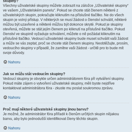
skupiny?
Všechny uživatelské skupiny můžete zobrazit na záložce „Uživatelské skupiny“
ve vašem „Uživatelském panelu“. Pokud se chcete stát členem některé z
uživatelských skupin, pokračujte kliknutím na příslušné tlačítko. Ne do všech
skupin je volný přístup. V některých se musí žádost o členství schválit, některé
můžou být uzavřené a některé můžou být dokonce skryté. Pokud je skupiny
otevřená, můžete se stát jejím členem po kliknutí na příslušné tlačítko. Pokud
členství ve skupině vyžaduje schválení, můžete o ně požádat kliknutím na
příslušné tlačítko. Vedoucí uživatelské skupiny bude muset schválit vaši žádost
a může se vás zeptat, proč se chcete stát členem skupiny. Neobtěžujte, prosím,
vedoucího skupiny v případě, že zamítne vaši žádost - určitě pro to bude mít
svoje důvody.
Nahoru
Jak se můžu stát vedoucím skupiny?
Vedoucí skupiny je obvykle určen administrátorem fóra při vytváření skupiny.
Pokud máte zájem o vytvoření uživatelské skupiny, měli byste nejdříve
kontaktovat administrátora fóra - zkuste mu poslat soukromou zprávu.
Nahoru
Proč mají některé uživatelské skupiny jinou barvu?
Je možné, že administrátor fóra přiřadil k členům určitých skupin nějakou
barvu, aby bylo jednodušší identifikovat členy těchto skupin.
Nahoru