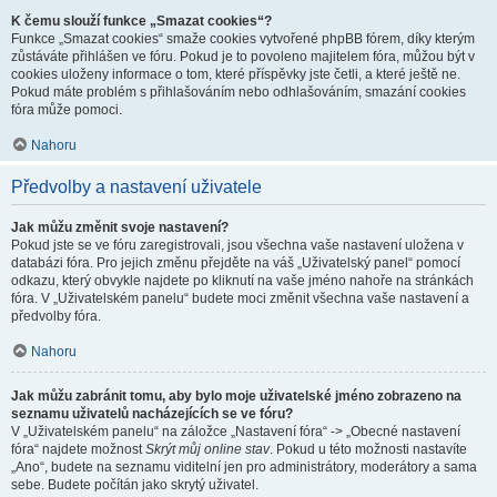
K čemu slouží funkce „Smazat cookies“?
Funkce „Smazat cookies“ smaže cookies vytvořené phpBB fórem, díky kterým
zůstáváte přihlášen ve fóru. Pokud je to povoleno majitelem fóra, můžou být v
cookies uloženy informace o tom, které příspěvky jste četli, a které ještě ne.
Pokud máte problém s přihlašováním nebo odhlašováním, smazání cookies
fóra může pomoci.
Nahoru
Předvolby a nastavení uživatele
Jak můžu změnit svoje nastavení?
Pokud jste se ve fóru zaregistrovali, jsou všechna vaše nastavení uložena v
databázi fóra. Pro jejich změnu přejděte na váš „Uživatelský panel“ pomocí
odkazu, který obvykle najdete po kliknutí na vaše jméno nahoře na stránkách
fóra. V „Uživatelském panelu“ budete moci změnit všechna vaše nastavení a
předvolby fóra.
Nahoru
Jak můžu zabránit tomu, aby bylo moje uživatelské jméno zobrazeno na
seznamu uživatelů nacházejících se ve fóru?
V „Uživatelském panelu“ na záložce „Nastavení fóra“ -> „Obecné nastavení
fóra“ najdete možnost
Skrýt můj online stav
. Pokud u této možnosti nastavíte
„Ano“, budete na seznamu viditelní jen pro administrátory, moderátory a sama
sebe. Budete počítán jako skrytý uživatel.