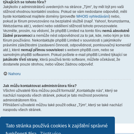
týkajících se tohoto fóra?
Jakýkoliv z administrátorů uvedených na stránce „Tým“, by měl být pro vaši
stížnost vhodnou kontaktní osobou. Pokud se vám nedostane odpovědi, měli
byste kontaktovat majitele domény (proveďte
WHOIS vyhledávání
) nebo,
pokud je fórum provozováno na bezplatné službě (např. Yahoo!, forumzdarma,
Webzdarma atd.), vedení nebo oddělení stížností tohoto provozovatele.
Vezměte, prosím, na vědomí, že phpBB Limited na tomto fóru
nemá absolutně
žádné pravomoci
a nemůže nést odpovědnost za to jak, kde, nebo kým je toto
fórum používáno. Nekontaktujte phpBB Limited v souvislosti s jakýmikoliv
právními záležitostmi (zastavení činnosti, odpovědnost, pomlouvačný komentář
atd.), které
nemají přímou souvislost
s webem phpBB.com, nebo se
samotným phpBB softwarem. Pokud pošlete e-mail phpBB Limited týkající se
jakákoliv třetí strany
, která používá tento software, můžete očekávat, že
dostanete pouze strohou, nebo vůbec žádnou odpověď.
Nahoru
Jak můžu kontaktovat administrátora fóra?
Všichni uživatelé fóra můžou použít formulář „Kontaktujte nás“, který se
nachází naspodu všech stránek, pokud je tato možnost povolena
administrátorem fóra.
Přihlášení uživatelé můžou také použít odkaz „Tým“, který se také nachází
naspodu všech stránek.
Nahoru
Tato stránka používá cookies k zajištění správné
funkčnosti fóra.
Zjistit více