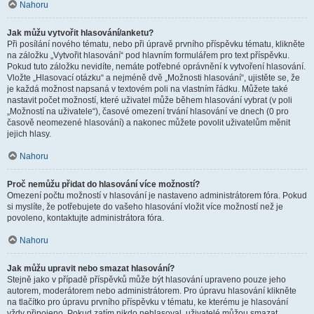
Nahoru
Jak můžu vytvořit hlasování/anketu?
Při posílání nového tématu, nebo při úpravě prvního příspěvku tématu, klikněte
na záložku „Vytvořit hlasování“ pod hlavním formulářem pro text příspěvku.
Pokud tuto záložku nevidíte, nemáte potřebné oprávnění k vytvoření hlasování.
Vložte „Hlasovací otázku“ a nejméně dvě „Možnosti hlasování“, ujistěte se, že
je každá možnost napsaná v textovém poli na vlastním řádku. Můžete také
nastavit počet možností, které uživatel může během hlasování vybrat (v poli
„Možností na uživatele“), časové omezení trvání hlasování ve dnech (0 pro
časově neomezené hlasování) a nakonec můžete povolit uživatelům měnit
jejich hlasy.
Nahoru
Proč nemůžu přidat do hlasování více možností?
Omezení počtu možností v hlasování je nastaveno administrátorem fóra. Pokud
si myslíte, že potřebujete do vašeho hlasování vložit více možností než je
povoleno, kontaktujte administrátora fóra.
Nahoru
Jak můžu upravit nebo smazat hlasování?
Stejně jako v případě příspěvků může být hlasování upraveno pouze jeho
autorem, moderátorem nebo administrátorem. Pro úpravu hlasování klikněte
na tlačítko pro úpravu prvního příspěvku v tématu, ke kterému je hlasování
vždy připojeno. Pokud zatím nikdo nehlasoval, uživatelé můžou smazat