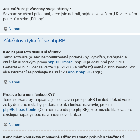
Jak můžu najít všechny svoje přílohy?
Seznam se všemi přílohami, které jste nahráli, najdete ve vašem „Uživatelském
panelu“ v sekci „Přílohy“.
Nahoru
Záležitosti týkající se phpBB
Kdo napsal toto diskusní fórum?
Tento software (v jeho nemodifikované podobě) byl vytvořen, zveřejněn a
chráněn autorskými právy
phpBB Limited
. phpBB je dostupné pod GNU
General Public License verze 2 (GPL-2.0) a může být volně distribuováno. Pro
více informací se podívejte na stránku
About phpBB
(angl.).
Nahoru
Proč ve fóru není funkce XY?
Tento software byl napsán a je licencován přes phpBB Limited. Pokud věříte,
že by do něho měla být přidána nějaká funkce, navštivte, prosím,
phpBB Ideas Centre
(Centrum nápadů pro phpBB), kde můžete hlasovat pro
existující nápady nebo navrhnout nové funkce.
Nahoru
Koho mám kontaktovat ohledně stížnosti a/nebo právních záležitostí