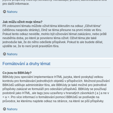
pro další informace.
Nahoru
Jak můžu oživit moje téma?
Při zobrazení tématu můžete oživit téma kliknutím na odkaz „Oživit téma“
(většinou naspodu stránky), čímž se téma přesune na první místo ve fóru.
Pokud tento odkaz nevidíte, mohlo být oživování témat zakázáno, nebo ještě
neuběhla doba, po které je povoleno téma oživit. Oživit téma jde také
jednoduše tak, že do něho odešlete příspěvek. Pokud to ale budete dělat,
ujistěte se, že to není proti pravidlům fóra.
Nahoru
Formátování a druhy témat
Co jsou to BBKódy?
BBKódy jsou speciální implementace HTML jazyka, které poskytují velkou
kontrolu pro formátování jednotlivých objektů v příspěvcích. Možnost používání
BBKódů uděluje administrátor fóra, ale BBKódy je také možné pro jednotlivé
příspěvky zakázat ve formuláři pro odesílání příspěvků. BBKódy se používají
podobně jako HTML, ale tagy jsou uzavřeny v hranatých závorkách [ a ] a ne v
< a >. Pro více informací o formátování pomocí BBKódů se podívejte na
průvodce, ke kterému najdete odkaz na stránce, na které se píší příspěvky.
Nahoru