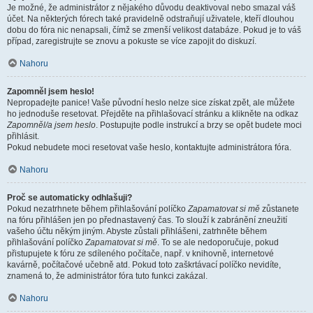
Je možné, že administrátor z nějakého důvodu deaktivoval nebo smazal váš
účet. Na některých fórech také pravidelně odstraňují uživatele, kteří dlouhou
dobu do fóra nic nenapsali, čímž se zmenší velikost databáze. Pokud je to váš
případ, zaregistrujte se znovu a pokuste se více zapojit do diskuzí.
Nahoru
Zapomněl jsem heslo!
Nepropadejte panice! Vaše původní heslo nelze sice získat zpět, ale můžete
ho jednoduše resetovat. Přejděte na přihlašovací stránku a klikněte na odkaz
Zapomněl/a jsem heslo
. Postupujte podle instrukcí a brzy se opět budete moci
přihlásit.
Pokud nebudete moci resetovat vaše heslo, kontaktujte administrátora fóra.
Nahoru
Proč se automaticky odhlašuji?
Pokud nezatrhnete během přihlašování políčko
Zapamatovat si mě
zůstanete
na fóru přihlášen jen po přednastavený čas. To slouží k zabránění zneužití
vašeho účtu někým jiným. Abyste zůstali přihlášeni, zatrhněte během
přihlašování políčko
Zapamatovat si mě
. To se ale nedoporučuje, pokud
přistupujete k fóru ze sdíleného počítače, např. v knihovně, internetové
kavárně, počítačové učebně atd. Pokud toto zaškrtávací políčko nevidíte,
znamená to, že administrátor fóra tuto funkci zakázal.
Nahoru