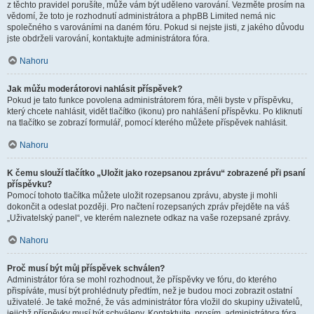
z těchto pravidel porušíte, může vám být uděleno varování. Vezměte prosím na
vědomí, že toto je rozhodnutí administrátora a phpBB Limited nemá nic
společného s varováními na daném fóru. Pokud si nejste jisti, z jakého důvodu
jste obdrželi varování, kontaktujte administrátora fóra.
Nahoru
Jak můžu moderátorovi nahlásit příspěvek?
Pokud je tato funkce povolena administrátorem fóra, měli byste v příspěvku,
který chcete nahlásit, vidět tlačítko (ikonu) pro nahlášení příspěvku. Po kliknutí
na tlačítko se zobrazí formulář, pomocí kterého můžete příspěvek nahlásit.
Nahoru
K čemu slouží tlačítko „Uložit jako rozepsanou zprávu“ zobrazené při psaní
příspěvku?
Pomocí tohoto tlačítka můžete uložit rozepsanou zprávu, abyste ji mohli
dokončit a odeslat později. Pro načtení rozepsaných zpráv přejděte na váš
„Uživatelský panel“, ve kterém naleznete odkaz na vaše rozepsané zprávy.
Nahoru
Proč musí být můj příspěvek schválen?
Administrátor fóra se mohl rozhodnout, že příspěvky ve fóru, do kterého
přispíváte, musí být prohlédnuty předtím, než je budou moci zobrazit ostatní
uživatelé. Je také možné, že vás administrátor fóra vložil do skupiny uživatelů,
jejichž příspěvky musí být schváleny. Kontaktujte, prosím, administrátora fóra