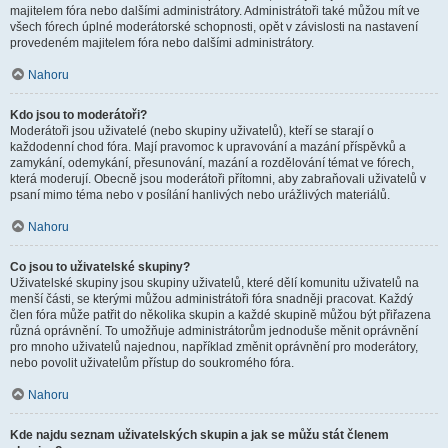
majitelem fóra nebo dalšími administrátory. Administrátoři také můžou mít ve
všech fórech úplné moderátorské schopnosti, opět v závislosti na nastavení
provedeném majitelem fóra nebo dalšími administrátory.
Nahoru
Kdo jsou to moderátoři?
Moderátoři jsou uživatelé (nebo skupiny uživatelů), kteří se starají o
každodenní chod fóra. Mají pravomoc k upravování a mazání příspěvků a
zamykání, odemykání, přesunování, mazání a rozdělování témat ve fórech,
která moderují. Obecně jsou moderátoři přítomni, aby zabraňovali uživatelů v
psaní mimo téma nebo v posílání hanlivých nebo urážlivých materiálů.
Nahoru
Co jsou to uživatelské skupiny?
Uživatelské skupiny jsou skupiny uživatelů, které dělí komunitu uživatelů na
menší části, se kterými můžou administrátoři fóra snadněji pracovat. Každý
člen fóra může patřit do několika skupin a každé skupině můžou být přiřazena
různá oprávnění. To umožňuje administrátorům jednoduše měnit oprávnění
pro mnoho uživatelů najednou, například změnit oprávnění pro moderátory,
nebo povolit uživatelům přístup do soukromého fóra.
Nahoru
Kde najdu seznam uživatelských skupin a jak se můžu stát členem