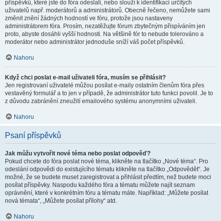
příspěvků, které jste do fóra odeslali, nebo slouží k identifikaci určitých
uživatelů např. moderátorů a administrátorů. Obecně řečeno, nemůžete sami
změnit znění žádných hodností ve fóru, protože jsou nastaveny
administrátorem fóra. Prosím, nezatěžujte fórum zbytečným přispíváním jen
proto, abyste dosáhli vyšší hodnosti. Na většině fór to nebude tolerováno a
moderátor nebo administrátor jednoduše sníží váš počet příspěvků.
Nahoru
Když chci poslat e-mail uživateli fóra, musím se přihlásit?
Jen registrovaní uživatelé můžou posílat e-maily ostatním členům fóra přes
vestavěný formulář a to jen v případě, že administrátor tuto funkci povolil. Je to
z důvodu zabránění zneužití emailového systému anonymními uživateli.
Nahoru
Psaní příspěvků
Jak můžu vytvořit nové téma nebo poslat odpověď?
Pokud chcete do fóra poslat nové téma, klikněte na tlačítko „Nové téma“. Pro
odeslání odpovědi do existujícího tématu klikněte na tlačítko „Odpovědět“. Je
možné, že se budete muset zaregistrovat a přihlásit předtím, než budete moci
posílat příspěvky. Naspodu každého fóra a tématu můžete najít seznam
oprávnění, které v konkrétním fóru a tématu máte. Například: „Můžete posílat
nová témata“, „Můžete posílat přílohy“ atd.
Nahoru