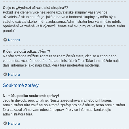
Co je to „Výchozí uživatelská skupina“?
Pokud jste členem více než jedné uživatelské skupiny, vaše výchozí
uživatelská skupina určuje, jaká a barva a hodnost skupiny by měla být u
vašeho uživatelského jména zobrazena. Administrátor fóra vám může udělit
oprávnění ke změně vaší výchozí uživatelské skupiny ve vašem „Uživatelském
panelu“.
Nahoru
K čemu slouží odkaz „Tým“?
Na této stránce můžete zobrazit seznam členů starajících se o chod nebo
vedení fóra včetně moderátorů a administrátorů fóra. Také tam můžete najít
další informace jako například, která fóra moderátoři moderují.
Nahoru
Soukromé zprávy
Nemůžu posílat soukromé zprávy!
Jsou tři důvody, proč to tak je. Nejste zaregistrovaní a/nebo přihlášení,
administrátor fóra zakázal soukromé zprávy pro celé fórum, nebo administrátor
fóra zakázal přímo vám odesílání zpráv. Pro více informací kontaktujte
administrátora fóra.
Nahoru