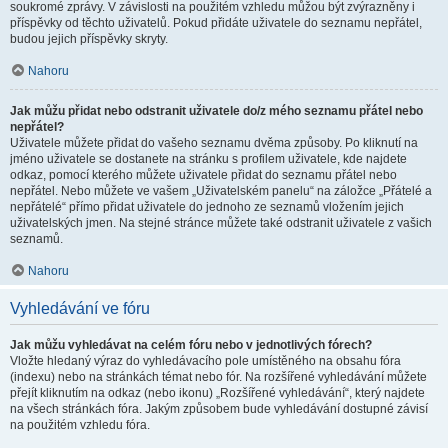
soukromé zprávy. V závislosti na použitém vzhledu můžou být zvýrazněny i
příspěvky od těchto uživatelů. Pokud přidáte uživatele do seznamu nepřátel,
budou jejich příspěvky skryty.
Nahoru
Jak můžu přidat nebo odstranit uživatele do/z mého seznamu přátel nebo
nepřátel?
Uživatele můžete přidat do vašeho seznamu dvěma způsoby. Po kliknutí na
jméno uživatele se dostanete na stránku s profilem uživatele, kde najdete
odkaz, pomocí kterého můžete uživatele přidat do seznamu přátel nebo
nepřátel. Nebo můžete ve vašem „Uživatelském panelu“ na záložce „Přátelé a
nepřátelé“ přímo přidat uživatele do jednoho ze seznamů vložením jejich
uživatelských jmen. Na stejné stránce můžete také odstranit uživatele z vašich
seznamů.
Nahoru
Vyhledávání ve fóru
Jak můžu vyhledávat na celém fóru nebo v jednotlivých fórech?
Vložte hledaný výraz do vyhledávacího pole umístěného na obsahu fóra
(indexu) nebo na stránkách témat nebo fór. Na rozšířené vyhledávání můžete
přejít kliknutím na odkaz (nebo ikonu) „Rozšířené vyhledávání“, který najdete
na všech stránkách fóra. Jakým způsobem bude vyhledávání dostupné závisí
na použitém vzhledu fóra.