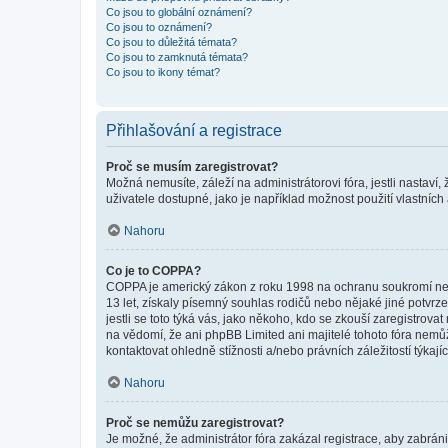
Co jsou to globální oznámení?
Co jsou to oznámení?
Co jsou to důležitá témata?
Co jsou to zamknutá témata?
Co jsou to ikony témat?
Přihlašování a registrace
Proč se musím zaregistrovat?
Možná nemusíte, záleží na administrátorovi fóra, jestli nastaví,
uživatele dostupné, jako je například možnost použití vlastních
Nahoru
Co je to COPPA?
COPPA je americký zákon z roku 1998 na ochranu soukromí nezl
13 let, získaly písemný souhlas rodičů nebo nějaké jiné potvrze
jestli se toto týká vás, jako někoho, kdo se zkouší zaregistro
na vědomí, že ani phpBB Limited ani majitelé tohoto fóra nem
kontaktovat ohledně stížnosti a/nebo právních záležitostí týkajíc
Nahoru
Proč se nemůžu zaregistrovat?
Je možné, že administrátor fóra zakázal registrace, aby zabrán