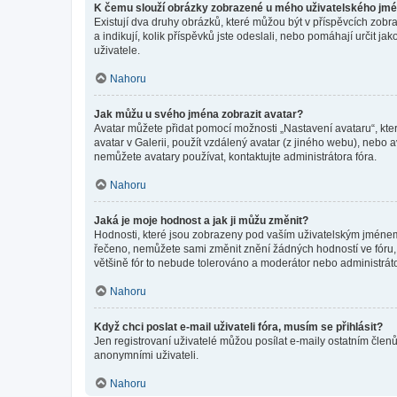
K čemu slouží obrázky zobrazené u mého uživatelského jm
Existují dva druhy obrázků, které můžou být v příspěvcích zobr
a indikují, kolik příspěvků jste odeslali, nebo pomáhají určit 
uživatele.
Nahoru
Jak můžu u svého jména zobrazit avatar?
Avatar můžete přidat pomocí možnosti „Nastavení avataru“, kter
avatar v Galerii, použít vzdálený avatar (z jiného webu), nebo a
nemůžete avatary používat, kontaktujte administrátora fóra.
Nahoru
Jaká je moje hodnost a jak ji můžu změnit?
Hodnosti, které jsou zobrazeny pod vaším uživatelským jménem, i
řečeno, nemůžete sami změnit znění žádných hodností ve fóru, 
většině fór to nebude tolerováno a moderátor nebo administrát
Nahoru
Když chci poslat e-mail uživateli fóra, musím se přihlásit?
Jen registrovaní uživatelé můžou posílat e-maily ostatním členů
anonymními uživateli.
Nahoru