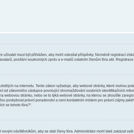
 že uživatel musí být přihlášen, aby mohl odesílat příspěvky. Nicméně registrací zís
 avatarů, posílání soukromých zpráv a e-mailů ostatním členům fóra atd. Registrace 
etilých na internetu. Tento zákon vyžaduje, aby webové stránky, které mohou pot
ní od zákonného zástupce povolující shromažďování osobních identifikačních informac
vat na webovou stránku, nebo se to týká webové stránky, na kterou se zkoušíte zareg
ůžou poskytovat právní poradenství a není kontaktním místem pro právní zájmy ja
ích se tohoto fóra?“.
il novým návštěvníkům, aby se stali členy fóra. Administrátor mohl také zakázat va