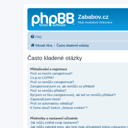
Zababov.cz
Klub modulové železnice
FAQ
Obsah fóra
Často kladené otázky
Často kladené otázky
Přihlašování a registrace
Proč se musím zaregistrovat?
Co je to COPPA?
Proč se nemůžu zaregistrovat?
Zaregistroval jsem se, ale nemůžu se přihlásit!
Proč se nemůžu přihlásit?
Byl jsem ve fóru zaregistrovaný, ale teď se nemůžu přihlásit?!
Zapomněl jsem heslo!
Proč se automaticky odhlašuji?
K čemu slouží funkce „Smazat cookies“?
Předvolby a nastavení uživatele
Jak můžu změnit svoje nastavení?
Jak můžu zabránit tomu, aby bylo moje uživatelské jméno zobrazeno 