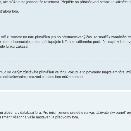
t, ale můžete ho jednoduše resetovat. Přejděte na přihlašovací stránku a klikněte
rátora fóra.
i mě
zůstanete na fóru přihlášen jen po přednastavený čas. To slouží k zabránění zn
se ale nedoporučuje, pokud přistupujete k fóru ze sdíleného počítače, např. v kniho
tuto funkci zakázal.
díky kterým zůstáváte přihlášen ve fóru. Pokud je to povoleno majitelem fóra, můž
nebo odhlašováním, smazání cookies fóra může pomoci.
ení uložena v databázi fóra. Pro jejich změnu přejděte na váš „Uživatelský panel“ p
i změnit všechna vaše nastavení a předvolby fóra.