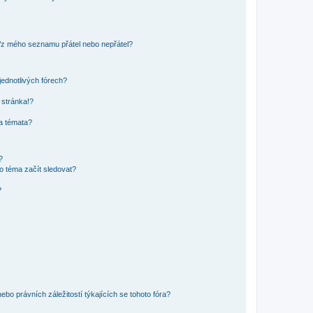
o/z mého seznamu přátel nebo nepřátel?
jednotlivých fórech?
 stránka!?
 a témata?
?
o téma začít sledovat?
?
bo právních záležitostí týkajících se tohoto fóra?