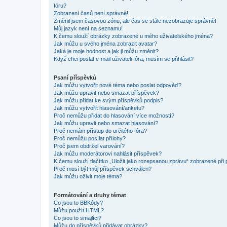
fóru?
Zobrazení časů není správné!
Změnil jsem časovou zónu, ale čas se stále nezobrazuje správně!
Můj jazyk není na seznamu!
K čemu slouží obrázky zobrazené u mého uživatelského jména?
Jak můžu u svého jména zobrazit avatar?
Jaká je moje hodnost a jak ji můžu změnit?
Když chci poslat e-mail uživateli fóra, musím se přihlásit?
Psaní příspěvků
Jak můžu vytvořit nové téma nebo poslat odpověď?
Jak můžu upravit nebo smazat příspěvek?
Jak můžu přidat ke svým příspěvků podpis?
Jak můžu vytvořit hlasování/anketu?
Proč nemůžu přidat do hlasování více možností?
Jak můžu upravit nebo smazat hlasování?
Proč nemám přístup do určitého fóra?
Proč nemůžu posílat přílohy?
Proč jsem obdržel varování?
Jak můžu moderátorovi nahlásit příspěvek?
K čemu slouží tlačítko „Uložit jako rozepsanou zprávu“ zobrazené při
Proč musí být můj příspěvek schválen?
Jak můžu oživit moje téma?
Formátování a druhy témat
Co jsou to BBKódy?
Můžu použít HTML?
Co jsou to smajlíci?
Můžu do příspěvků přidávat obrázky?