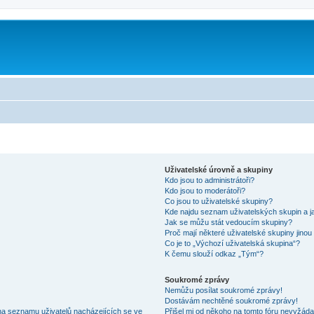
Uživatelské úrovně a skupiny
Kdo jsou to administrátoři?
Kdo jsou to moderátoři?
Co jsou to uživatelské skupiny?
Kde najdu seznam uživatelských skupin a j
Jak se můžu stát vedoucím skupiny?
Proč mají některé uživatelské skupiny jinou
Co je to „Výchozí uživatelská skupina“?
K čemu slouží odkaz „Tým“?
Soukromé zprávy
Nemůžu posílat soukromé zprávy!
Dostávám nechtěné soukromé zprávy!
na seznamu uživatelů nacházejících se ve
Přišel mi od někoho na tomto fóru nevyžáda