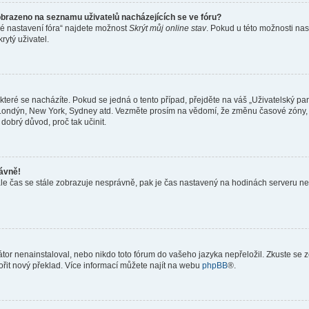
obrazeno na seznamu uživatelů nacházejících se ve fóru?
né nastavení fóra“ najdete možnost
Skrýt můj online stav
. Pokud u této možnosti nas
rytý uživatel.
teré se nacházíte. Pokud se jedná o tento případ, přejděte na váš „Uživatelský pa
a, Londýn, New York, Sydney atd. Vezměte prosím na vědomí, že změnu časové zóny, 
 dobrý důvod, proč tak učinit.
rávně!
ě, ale čas se stále zobrazuje nesprávně, pak je čas nastavený na hodinách serveru 
or nenainstaloval, nebo nikdo toto fórum do vašeho jazyka nepřeložil. Zkuste se ze
ořit nový překlad. Více informací můžete najít na webu
phpBB
®.