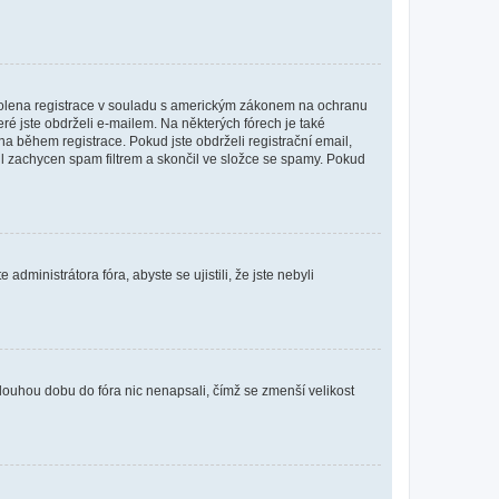
povolena registrace v souladu s americkým zákonem na ochranu
eré jste obdrželi e-mailem. Na některých fórech je také
 během registrace. Pokud jste obdrželi registrační email,
ail zachycen spam filtrem a skončil ve složce se spamy. Pokud
dministrátora fóra, abyste se ujistili, že jste nebyli
louhou dobu do fóra nic nenapsali, čímž se zmenší velikost