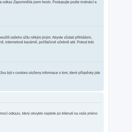
 na odkaz
Zapomněl/a jsem heslo
. Postupujte podle instrukcí a
eužití vašeho účtu někým jiným. Abyste zůstali přihlášeni,
vně, internetové kavárně, počítačové učebně atd. Pokud toto
ou být v cookies uloženy informace o tom, které příspěvky jste
omocí odkazu, který obvykle najdete po kliknutí na vaše jméno