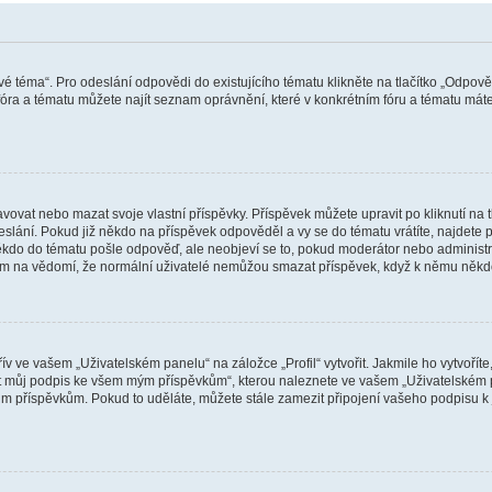
vé téma“. Pro odeslání odpovědi do existujícího tématu klikněte na tlačítko „Odpově
ra a tématu můžete najít seznam oprávnění, které v konkrétním fóru a tématu máte.
vat nebo mazat svoje vlastní příspěvky. Příspěvek můžete upravit po kliknutí na tla
ání. Pokud již někdo na příspěvek odpověděl a vy se do tématu vrátíte, najdete pod
ěkdo do tématu pošle odpověď, ale neobjeví se to, pokud moderátor nebo administr
osím na vědomí, že normální uživatelé nemůžou smazat příspěvek, když k němu něk
v ve vašem „Uživatelském panelu“ na záložce „Profil“ vytvořit. Jakmile ho vytvořít
jit můj podpis ke všem mým příspěvkům“, kterou naleznete ve vašem „Uživatelském p
im příspěvkům. Pokud to uděláte, můžete stále zamezit připojení vašeho podpisu k