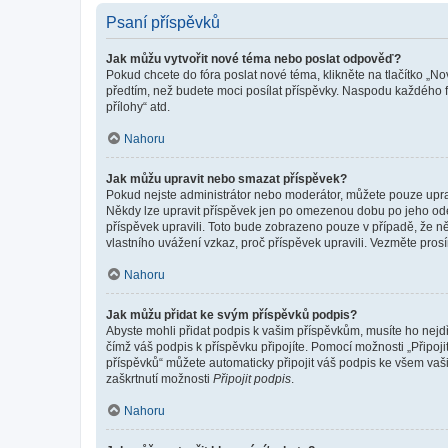
Psaní příspěvků
Jak můžu vytvořit nové téma nebo poslat odpověď?
Pokud chcete do fóra poslat nové téma, klikněte na tlačítko „No
předtím, než budete moci posílat příspěvky. Naspodu každého fó
přílohy“ atd.
Nahoru
Jak můžu upravit nebo smazat příspěvek?
Pokud nejste administrátor nebo moderátor, můžete pouze upravo
Někdy lze upravit příspěvek jen po omezenou dobu po jeho odesl
příspěvek upravili. Toto bude zobrazeno pouze v případě, že n
vlastního uvážení vzkaz, proč příspěvek upravili. Vezměte pr
Nahoru
Jak můžu přidat ke svým příspěvků podpis?
Abyste mohli přidat podpis k vašim příspěvkům, musíte ho nejdří
čímž váš podpis k příspěvku připojíte. Pomocí možnosti „Připo
příspěvků“ můžete automaticky připojit váš podpis ke všem vaš
zaškrtnutí možnosti
Připojit podpis
.
Nahoru