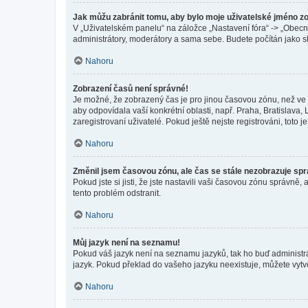
Jak můžu zabránit tomu, aby bylo moje uživatelské jméno z
V „Uživatelském panelu“ na záložce „Nastavení fóra“ -> „Obec
administrátory, moderátory a sama sebe. Budete počítán jako sk
Nahoru
Zobrazení časů není správné!
Je možné, že zobrazený čas je pro jinou časovou zónu, než ve k
aby odpovídala vaší konkrétní oblasti, např. Praha, Bratislav
zaregistrovaní uživatelé. Pokud ještě nejste registrováni, toto je
Nahoru
Změnil jsem časovou zónu, ale čas se stále nezobrazuje sp
Pokud jste si jisti, že jste nastavili vaši časovou zónu správn
tento problém odstranit.
Nahoru
Můj jazyk není na seznamu!
Pokud váš jazyk není na seznamu jazyků, tak ho buď administrát
jazyk. Pokud překlad do vašeho jazyku neexistuje, můžete vytv
Nahoru