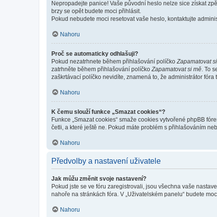
Nepropadejte panice! Vaše původní heslo nelze sice získat zpě
brzy se opět budete moci přihlásit.
Pokud nebudete moci resetovat vaše heslo, kontaktujte administ
Nahoru
Proč se automaticky odhlašuji?
Pokud nezatrhnete během přihlašování políčko
Zapamatovat s
zatrhněte během přihlašování políčko
Zapamatovat si mě
. To 
zaškrtávací políčko nevidíte, znamená to, že administrátor fóra 
Nahoru
K čemu slouží funkce „Smazat cookies“?
Funkce „Smazat cookies“ smaže cookies vytvořené phpBB fórem, 
četli, a které ještě ne. Pokud máte problém s přihlašováním 
Nahoru
Předvolby a nastavení uživatele
Jak můžu změnit svoje nastavení?
Pokud jste se ve fóru zaregistrovali, jsou všechna vaše nastav
nahoře na stránkách fóra. V „Uživatelském panelu“ budete moc
Nahoru