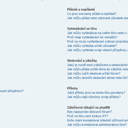
Přátelé a nepřátelé
Co jsou seznamy přátel a nepřátel?
Jak můžu přidat nebo odstranit uživatele d
Vyhledávání ve fóru
Jak můžu vyhledávat na celém fóru nebo v 
Proč moje vyhledávání nic nenašlo?
Proč se mi po vyhledávání zobrazí prázdná
Jak můžu vyhledat určité uživatele?
Jak můžu vyhledat svoje vlastní příspěvky
Sledování a záložky
Jaký je rozdíl mezi záložkami a sledováním
Jak můžu přidat určité téma do záložek neb
Jak můžu začít sledovat určité fórum?
Jak můžu ukončit sledování témat nebo fór
Přílohy
 psaní příspěvku?
Jaké přílohy jsou na tomto fóru povoleny?
Jak můžu najít všechny svoje přílohy?
Záležitosti týkající se phpBB
Kdo napsal toto diskusní fórum?
Proč ve fóru není funkce XY?
Koho mám kontaktovat ohledně stížnosti a/ne
Jak můžu kontaktovat administrátora fóra?