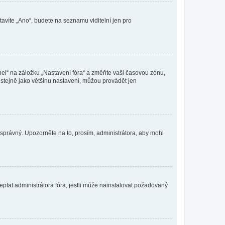
tavíte „Ano“, budete na seznamu viditelní jen pro
nel“ na záložku „Nastavení fóra“ a změňte vaši časovou zónu,
stejně jako většinu nastavení, můžou provádět jen
nesprávný. Upozorněte na to, prosím, administrátora, aby mohl
ptat administrátora fóra, jestli může nainstalovat požadovaný