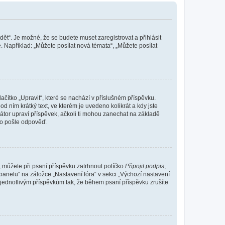
dět“. Je možné, že se budete muset zaregistrovat a přihlásit
 Například: „Můžete posílat nová témata“, „Můžete posílat
čítko „Upravit“, které se nachází v příslušném příspěvku.
 ním krátký text, ve kterém je uvedeno kolikrát a kdy jste
átor upraví příspěvek, ačkoli ti mohou zanechat na základě
do pošle odpověď.
e, můžete při psaní příspěvku zatrhnout políčko
Připojit podpis
,
anelu“ na záložce „Nastavení fóra“ v sekci „Výchozí nastavení
 jednotlivým příspěvkům tak, že během psaní příspěvku zrušíte