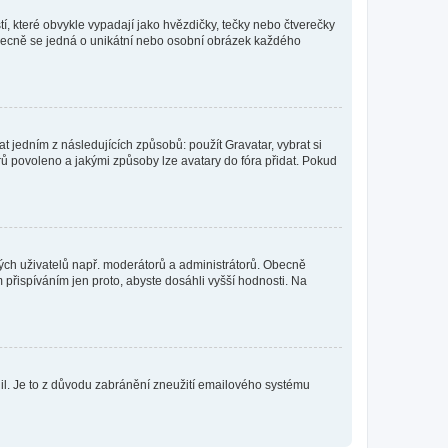
í, které obvykle vypadají jako hvězdičky, tečky nebo čtverečky
 a obecně se jedná o unikátní nebo osobní obrázek každého
t jedním z následujících způsobů: použít Gravatar, vybrat si
tarů povoleno a jakými způsoby lze avatary do fóra přidat. Pokud
itých uživatelů např. moderátorů a administrátorů. Obecně
přispíváním jen proto, abyste dosáhli vyšší hodnosti. Na
olil. Je to z důvodu zabránění zneužití emailového systému