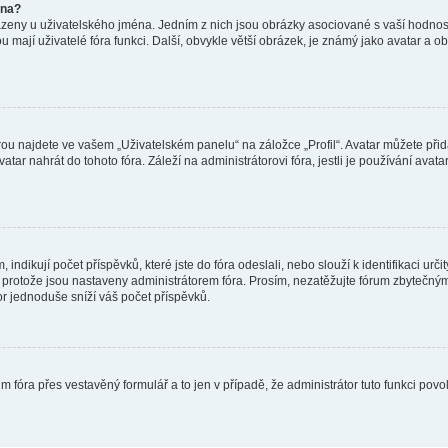
éna?
azeny u uživatelského jména. Jedním z nich jsou obrázky asociované s vaší hodnost
jakou mají uživatelé fóra funkci. Další, obvykle větší obrázek, je známý jako avatar
ou najdete ve vašem „Uživatelském panelu“ na záložce „Profil“. Avatar můžete přida
vatar nahrát do tohoto fóra. Záleží na administrátorovi fóra, jestli je používání ava
ndikují počet příspěvků, které jste do fóra odeslali, nebo slouží k identifikaci urč
protože jsou nastaveny administrátorem fóra. Prosím, nezatěžujte fórum zbytečným 
or jednoduše sníží váš počet příspěvků.
m fóra přes vestavěný formulář a to jen v případě, že administrátor tuto funkci pov