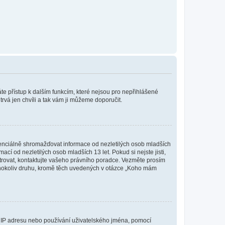
káte přístup k dalším funkcím, které nejsou pro nepřihlášené
trvá jen chvíli a tak vám ji můžeme doporučit.
enciálně shromažďovat informace od nezletilých osob mladších
í od nezletilých osob mladších 13 let. Pokud si nejste jisti,
istrovat, kontaktujte vašeho právního poradce. Vezměte prosím
kéhokoliv druhu, kromě těch uvedených v otázce „Koho mám
ši IP adresu nebo používání uživatelského jména, pomocí