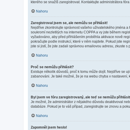
kterého se snažíš zaregistrovat. Kontaktujte administrátora fór
Nahoru
Zaregistroval jsem se, ale nemůžu se přihlásit!
Nejdříve zkontrolujte správnost vašeho uživatelského jména a 
soukromí nezletilých na internetu COPPA a vy jste během registr
vyžadováno, aby před přihlášením proběhla aktivace nově regis
pokračujte podle instrukcí, které v něm najdete. Pokud jste re
jste si jistí, že jste zadali správnou emailovou adresu, zkuste 
Nahoru
Proč se nemůžu přihlásit?
Existuje několik důvodů, proč k tomu může dojít. Nejdříve se ujis
zabanováni. Je také možné, že je na webu chyba v nastavení, k
Nahoru
Byl jsem ve fóru zaregistrovaný, ale teď se nemůžu přihlásit
Je možné, že administrátor z nějakého důvodu deaktivoval nebo 
databáze. Pokud je to váš případ, zaregistrujte se znovu a pokus
Nahoru
Zapomněl jsem heslo!