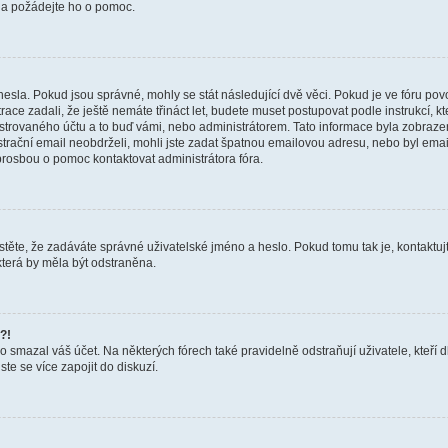
a a požádejte ho o pomoc.
hesla. Pokud jsou správné, mohly se stát následující dvě věci. Pokud je ve fóru 
ace zadali, že ještě nemáte třináct let, budete muset postupovat podle instrukcí, kt
trovaného účtu a to buď vámi, nebo administrátorem. Tato informace byla zobrazena
gistrační email neobdrželi, mohli jste zadat špatnou emailovou adresu, nebo byl em
s prosbou o pomoc kontaktovat administrátora fóra.
těte, že zadáváte správné uživatelské jméno a heslo. Pokud tomu tak je, kontaktujte a
terá by měla být odstraněna.
?!
smazal váš účet. Na některých fórech také pravidelně odstraňují uživatele, kteří d
te se více zapojit do diskuzí.